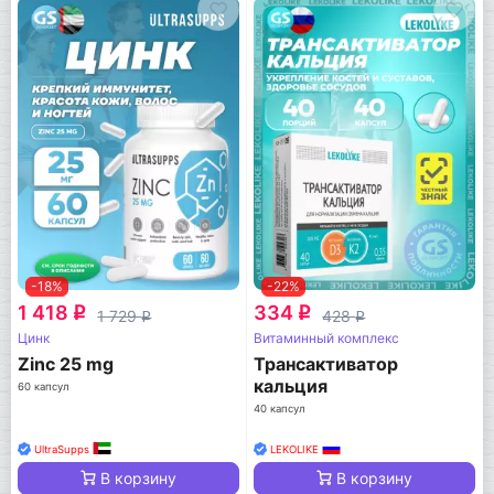
-18%
-22%
1 418
334
q
q
1 729
428
q
q
Цинк
Витаминный комплекс
Zinc 25 mg
Трансактиватор
кальция
60 капсул
40 капсул
UltraSupps
LEKOLIKE
В корзину
В корзину