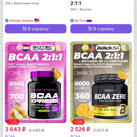
2:1:1
228 г, Фруктовый пунш
200 г, Экзотик
Ultimate Nutrition
Be First
В корзину
В корзину
-12%
-12%
3 643
2 526
q
q
4 140
2 871
q
q
BCAA
BCAA