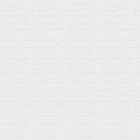
Мой город!
Москва
+7 (495) 108-73-79
+7 (977) 400-45-00
Самовывоз пн-пт 10-19 сб 11-15
г. Москва
ул. Профсоюзная 66c1
Нам 17 лет
Среди наших клиентов Профессионалы, Начинающие, Доктора и
др