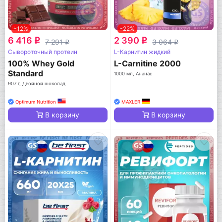
-12%
-22%
6 416
2 390
q
q
7 291
3 064
q
q
Сывороточный протеин
L-Карнитин жидкий
100% Whey Gold
L-Carnitine 2000
Standard
1000 мл, Ананас
907 г, Двойной шоколад
Optimum Nutrition
MAXLER
В корзину
В корзину