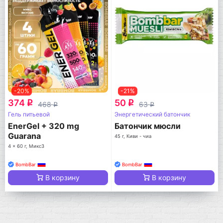
-20%
-21%
374
50
q
q
468
63
q
q
Гель питьевой
Энергетический батончик
EnerGel + 320 mg
Батончик мюсли
Guarana
45 г, Киви - чиа
4 x 60 г, Микс3
BombBar
BombBar
В корзину
В корзину