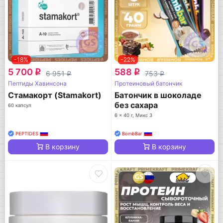
-18%
-22%
5 700
588
q
q
6 951
753
q
q
Пептиды Хавинсона
Протеиновый батончик
Стамакорт (Stamakort)
Батончик в шоколаде
без сахара
60 капсул
6 x 40 г, Микс 3
PEPTIDES
BombBar
В корзину
В корзину