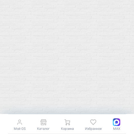
Электролиты
Основные минералы
Изотоники в порошке
Кальций & магний
Изотоники в таблетках
Железо
Изотонические концентарты
Кальций
Углеводная загрузка
Магний
Гели без кофеина
Цинк
Гели питьевые
Солевые таблетки
Доставка и оплата
Бренды
Статьи
Публичная оферта
Политику конфиденциальности
Купить оптом
Почему выбирают нас
Отследить заказ
Мой GS
Каталог
Корзина
Избранное
MAX
О магазине