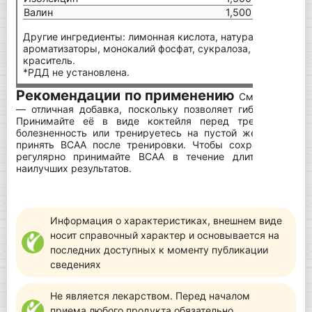
Валин
1,500 мг
Другие ингредиенты: лимонная кислота, натуральные и ис
ароматизаторы, монокалий фосфат, сукралоза, ацесульфам 
краситель.
*РДД не установлена.
Рекомендации по применению
Смешайте 7 г 
— отличная добавка, поскольку позволяет гибко регулир
Принимайте её в виде коктейля перед тренировкой, 
болезненность или тренируетесь на пустой желудок. В 
принять BCAA после тренировки. Чтобы сохранить объе
регулярно принимайте BCAA в течение длительного в
наилучших результатов.
Информация о характеристиках, внешнем виде
носит справочный характер и основывается на
последних доступных к моменту публикации
сведениях
Не является лекарством. Перед началом
приема любого продукта обязательно