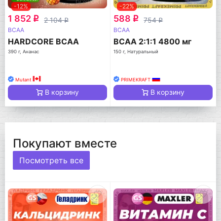
-12%
-22%
1 852
588
q
q
2 104
754
q
q
BCAA
BCAA
HARDCORE BCAA
BCAA 2:1:1 4800 мг
390 г, Ананас
150 г, Натуральный
Mutant
PRIMEKRAFT
В корзину
В корзину
Покупают вместе
Посмотреть все