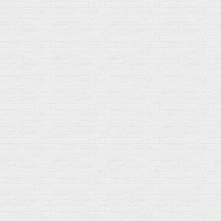
Акции
Товары по выгодной цене
sales
@
gosport
.
shop
Популярное
Для иммунитета
Протеин
Аминокислоты
BCAA
Антиоксиданты, Q10
Аминокислоты
Для пищеварения
Глютамин
Для иммунитета
Креатин
Экстракты
Для связок и суставов
Витамины
Предтреники
Витаминный комплекс
Гели
Витамин A (ретинол)
Батончики
Витамины группы B
Аргинин-Цитрулин
Витамин D
Послетренировочный комлекс
Фолиевая кислота (B9)
L-Карнитин
Витамины для женщин
Гейнеры
Витамины для мужчин
Изотоники &
Минералы