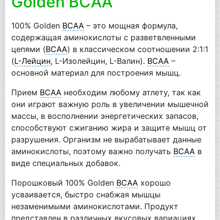
Golden BCAA
100% Golden
BCAA
– это мощная формула,
содержащая аминокислоты с разветвленными
цепями (
BCAA
) в классическом соотношении 2:1:1
(
L-Лейцин
, L-Изолейцин, L-Валин).
BCAA
–
основной материал для построения мышц.
Прием
BCAA
необходим любому атлету, так как
они играют важную роль в увеличении мышечной
массы, в восполнении энергетических запасов,
способствуют сжиганию жира и защите мышц от
разрушения. Организм не вырабатывает данные
аминокислоты, поэтому важно получать
BCAA
в
виде специальных добавок.
Порошковый 100% Golden
BCAA
хорошо
усваивается, быстро снабжая мышцы
незаменимыми аминокислотами. Продукт
представлен в различных вкусовых вариациях,