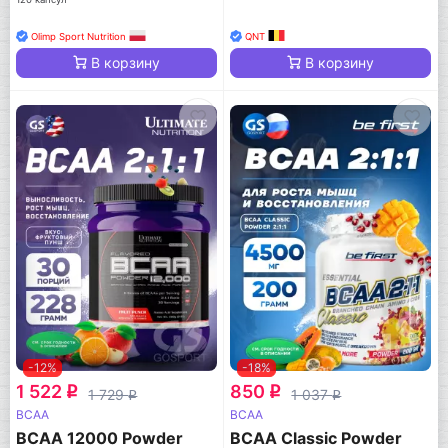
Olimp Sport Nutrition
QNT
В корзину
В корзину
-12%
-18%
1 522
850
q
q
1 729
1 037
q
q
BCAA
BCAA
BCAA 12000 Powder
BCAA Classic Powder