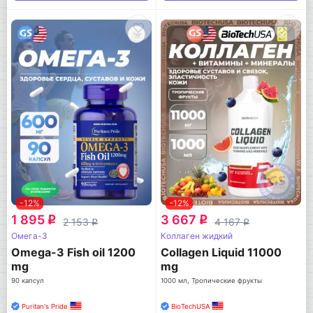
-12%
-12%
1 895
3 667
q
q
2 153
4 167
q
q
Омега-3
Коллаген жидкий
Omega-3 Fish oil 1200
Collagen Liquid 11000
mg
mg
90 капсул
1000 мл, Тропические фрукты
Puritan's Pride
BioTechUSA