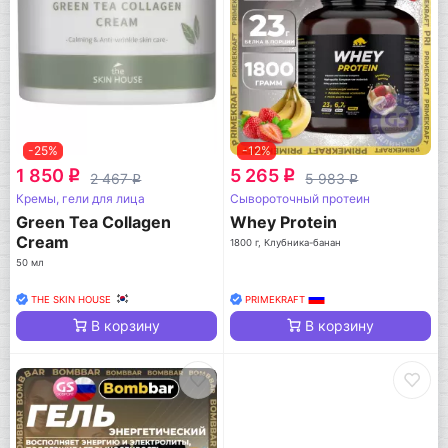
-25%
-12%
1 850
5 265
q
q
2 467
5 983
q
q
Кремы, гели для лица
Сывороточный протеин
Green Tea Collagen
Whey Protein
Cream
1800 г, Клубника-банан
50 мл
THE SKIN HOUSE
PRIMEKRAFT
В корзину
В корзину