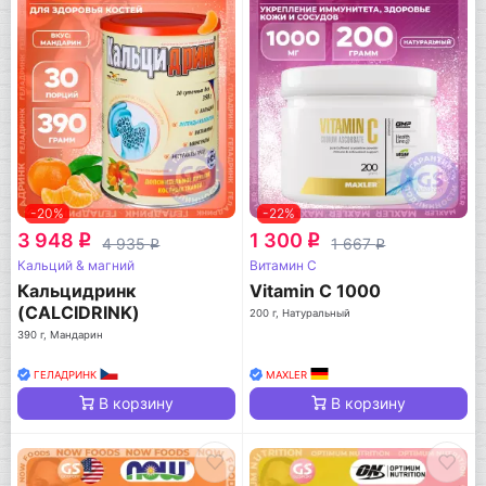
-20%
-22%
3 948
1 300
q
q
4 935
1 667
q
q
Кальций & магний
Витамин C
Кальцидринк
Vitamin C 1000
(CALCIDRINK)
200 г, Натуральный
390 г, Мандарин
ГЕЛАДРИНК
MAXLER
В корзину
В корзину