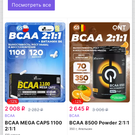
Посмотреть все
-12%
-12%
2 008
2 645
q
q
2 282
3 006
q
q
BCAA
BCAA
BCAA MEGA CAPS 1100
BCAA 8500 Powder 2:1:1
2:1:1
350 г, Апельсин
120 капсул