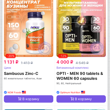
-20%
-12%
1 131
4 000
q
q
1 413
4 545
q
q
Цинк
Витаминный комплекс
Sambucus Zinc-C
OPTI - MEN 90 tablets &
WOMEN 60 capsules
60 жевательных таблеток, Асаи
90, 60, Нейтральный
NOW Foods
Optimum Nutrition
В корзину
В корзину