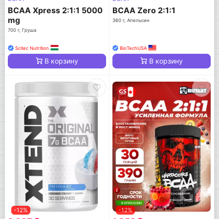
BCAA Xpress 2:1:1 5000
BCAA Zero 2:1:1
mg
360 г, Апельсин
700 г, Груша
Scitec Nutrition
BioTechUSA
В корзину
В корзину
-12%
-12%