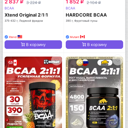
2 837
1 852
q
q
3 224
2 104
q
q
BCAA
BCAA
Xtend Original 2:1:1
HARDCORE BCAA
375-432 г, Ледяной фридом
390 г, Фруктовый пунш
Xtend
Mutant
В корзину
В корзину