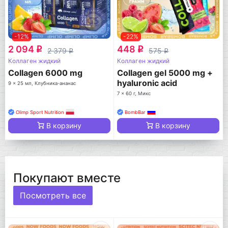
-12%
-22%
2 094
448
q
q
2 379
575
q
q
Коллаген жидкий
Коллаген жидкий
Collagen 6000 mg
Collagen gel 5000 mg +
hyaluronic acid
9 x 25 мл, Клубника-ананас
7 x 60 г, Микс
Olimp Sport Nutrition
BombBar
В корзину
В корзину
Покупают вместе
Посмотреть все