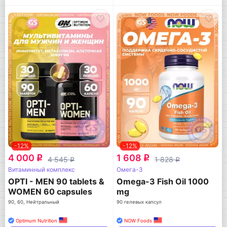
-12%
-12%
4 000
1 608
q
q
4 545
1 828
q
q
Витаминный комплекс
Омега-3
OPTI - MEN 90 tablets &
Omega-3 Fish Oil 1000
WOMEN 60 capsules
mg
90, 60, Нейтральный
90 гелевых капсул
Optimum Nutrition
NOW Foods