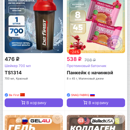
-24%
476
538
q
q
708
q
Шейкер 700 мл
Протеиновый батончик
TS1314
Панкейк с начинкой
700 мл, Красный
8 х 45 г, Малиновый джем
Be First
SNAQ FABRIQ
В корзину
В корзину