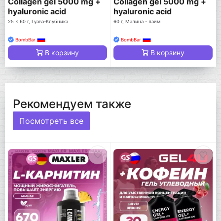
Collagen gel 5000 mg +
Collagen gel 5000 mg +
hyaluronic acid
hyaluronic acid
25 x 60 г, Гуава-Клубника
60 г, Малина - лайм
BombBar
BombBar
В корзину
В корзину
Рекомендуем также
Посмотреть все