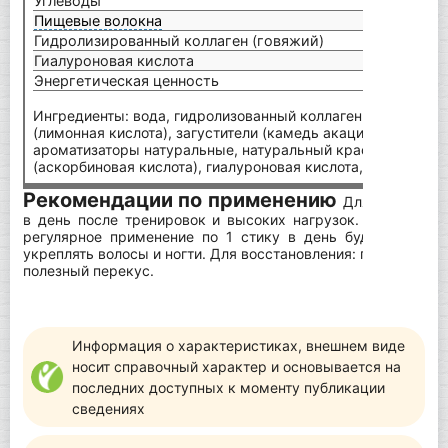
Углеводы
0 
Пищевые волокна
1,
Гидролизированный коллаген (говяжий)
5 
Гиалуроновая кислота
50
Энергетическая ценность
21
Ингредиенты: вода, гидролизованный коллаген (говяжий), 
(лимонная кислота), загустители (камедь акации, ксантано
ароматизаторы натуральные, натуральный краситель, анти
(аскорбиновая кислота), гиалуроновая кислота, подсластит
Рекомендации по применению
Для здоровья с
в день после тренировок и высоких нагрузок. Для красот
регулярное применение по 1 стику в день будет помогат
укреплять волосы и ногти. Для восстановления: после физич
полезный перекус.
Информация о характеристиках, внешнем виде
носит справочный характер и основывается на
последних доступных к моменту публикации
сведениях