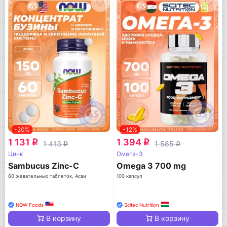
-20%
-12%
1 131
1 394
q
q
1 413
1 585
q
q
Цинк
Омега-3
Sambucus Zinc-C
Omega 3 700 mg
60 жевательных таблеток, Асаи
100 капсул
NOW Foods
Scitec Nutrition
В корзину
В корзину