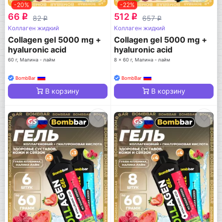
-20%
-22%
66
512
q
q
82
657
q
q
Коллаген жидкий
Коллаген жидкий
Collagen gel 5000 mg +
Collagen gel 5000 mg +
hyaluronic acid
hyaluronic acid
60 г, Малина - лайм
8 x 60 г, Малина - лайм
BombBar
BombBar
В корзину
В корзину