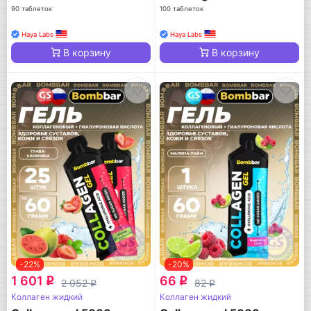
90 таблеток
100 таблеток
Haya Labs
Haya Labs
В корзину
В корзину
-22%
-20%
1 601
66
q
q
2 052
82
q
q
Коллаген жидкий
Коллаген жидкий