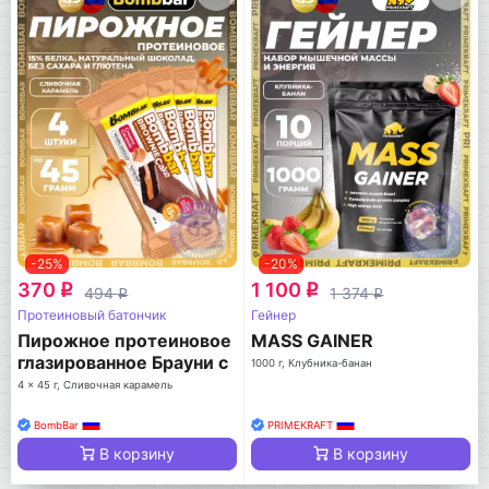
-25%
-20%
370
1 100
q
q
494
1 374
q
q
Протеиновый батончик
Гейнер
Пирожное протеиновое
MASS GAINER
глазированное Брауни с
1000 г, Клубника-банан
начинкой
4 x 45 г, Сливочная карамель
BombBar
PRIMEKRAFT
В корзину
В корзину