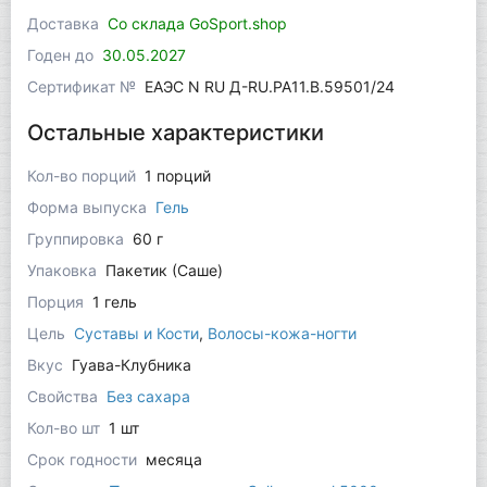
Доставка
Со склада GoSport.shop
Годен до
30.05.2027
Сертификат №
ЕАЭС N RU Д-RU.РА11.В.59501/24
Остальные характеристики
Кол-во порций
1 порций
Форма выпуска
Гель
Группировка
60 г
Упаковка
Пакетик (Саше)
Порция
1 гель
Цель
Суставы и Кости
,
Волосы-кожа-ногти
Вкус
Гуава-Клубника
Свойства
Без сахара
Кол-во шт
1 шт
Срок годности
месяца