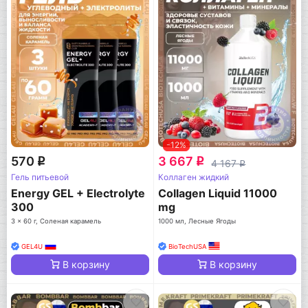
-12%
570
3 667
q
q
4 167
q
Гель питьевой
Коллаген жидкий
Energy GEL + Electrolyte
Collagen Liquid 11000
300
mg
3 x 60 г, Соленая карамель
1000 мл, Лесные Ягоды
GEL4U
BioTechUSA
В корзину
В корзину