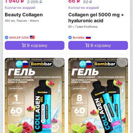
1 940
66
q
q
2 205
82
q
q
Коллаген жидкий
Коллаген жидкий
Beauty Collagen
Collagen gel 5000 mg +
hyaluronic acid
450 мл, Персик - Манго
60 г, Гуава-Клубника
MAXLER (USA)
BombBar
В корзину
В корзину