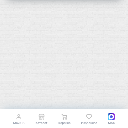
Мой город!
Москва
+7 (495) 108-73-79
+7 (977) 400-45-00
Самовывоз пн-пт 10-19 сб 11-15
г. Москва
ул. Профсоюзная 66c1
Мой GS
Каталог
Корзина
Избранное
MAX
Нам 17 лет