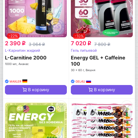
-22%
-10%
2 390
7 020
q
q
3 064
7 800
q
q
L-Карнитин жидкий
Гель питьевой
L-Carnitine 2000
Energy GEL + Caffeine
100
1000 мл, Ананас
30 x 60 г, Вишня
MAXLER
GEL4U
В корзину
В корзину