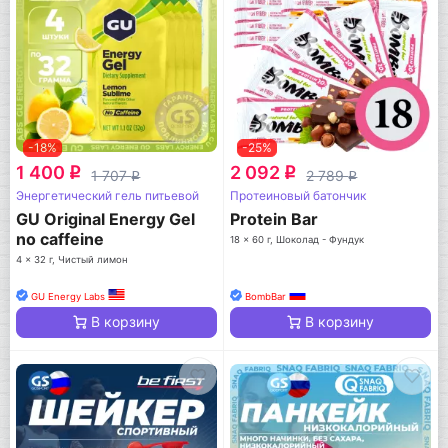
-18%
-25%
1 400
2 092
q
q
1 707
2 789
q
q
Энергетический гель питьевой
Протеиновый батончик
GU Original Energy Gel
Protein Bar
no caffeine
18 x 60 г, Шоколад - Фундук
4 x 32 г, Чистый лимон
GU Energy Labs
BombBar
В корзину
В корзину