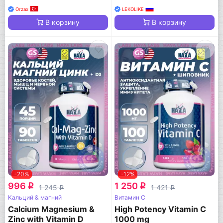
Orzax
LEKOLIKE
В корзину
В корзину
-20%
-12%
996
1 250
q
q
1 245
1 421
q
q
Кальций & магний
Витамин C
Calcium Magnesium &
High Potency Vitamin C
Zinc with Vitamin D
1000 mg