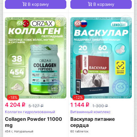
В корзину
В корзину
-18%
-12%
4 204
1 144
q
q
5 127
1 300
q
q
Коллаген гидролизованный
Витаминный комплекс
Collagen Powder 11000
Васкулар питание
mg
сердца
454 г, Натуральный
60 таблеток