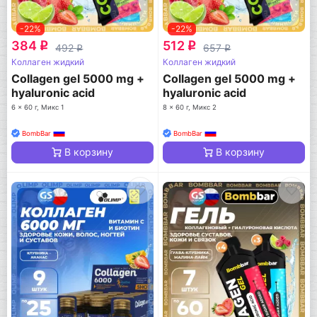
-22%
-22%
384
512
q
q
492
657
q
q
Коллаген жидкий
Коллаген жидкий
Collagen gel 5000 mg +
Collagen gel 5000 mg +
hyaluronic acid
hyaluronic acid
6 x 60 г, Микс 1
8 x 60 г, Микс 2
BombBar
BombBar
В корзину
В корзину