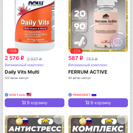
-12%
-22%
2 576
587
q
q
2 927
753
q
q
Витаминный комплекс
Витаминный комплекс
Daily Vits Multi
FERRUM ACTIVE
120 веган капсул
90 веган капсул
NOW Foods
PRIMEKRAFT
В корзину
В корзину