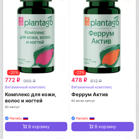
-20%
-22%
772
478
q
q
965
612
q
q
Витаминный комплекс
Витаминный комплекс
Комплекс для кожи,
Феррум Актив
волос и ногтей
60 веган капсул
60 капсул
PlantaGo
PlantaGo
В корзину
В корзину