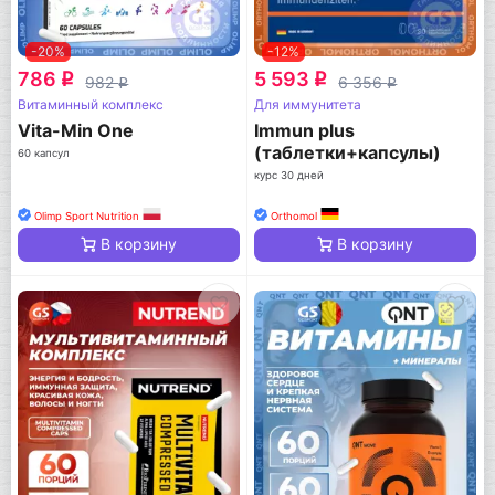
-20%
-12%
786
5 593
q
q
982
6 356
q
q
Витаминный комплекс
Для иммунитета
Vita-Min One
Immun plus
(таблетки+капсулы)
60 капсул
курс 30 дней
Olimp Sport Nutrition
Orthomol
В корзину
В корзину