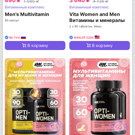
890
3 640
q
q
1 085
4 136
q
q
Витаминный комплекс
Витаминный комплекс
Men's Multivitamin
Vita Women and Men
Витамины и минералы
60 капсул
2 х 90 таблеток, Микс
Be First
MAXLER (USA)
В корзину
В корзину