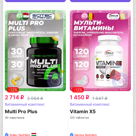
-12%
-12%
2 714
1 450
q
q
3 084
1 647
q
q
Витаминный комплекс
Витаминный комплекс
Multi Pro Plus
Vitamin X5
30 пакетиков
120 таблеток
Scitec Nutrition
Genius Nutrition