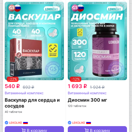
-22%
-12%
540
1 693
q
q
692
1 924
q
q
Витаминный комплекс
Витаминный комплекс
Васкулар для сердца и
Диосмин 300 мг
сосудов
120 таблеток
40 таблеток
LEKOLIKE
LEKOLIKE
В корзину
В корзину