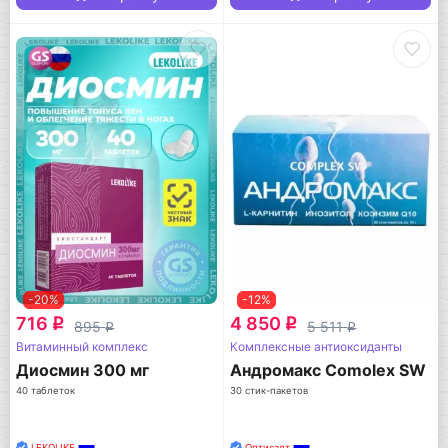
-20%
-12%
716
4 850
q
q
895
5 511
q
q
Витаминный комплекс
Комплексные антиоксиданты
Диосмин 300 мг
Андромакс Comolex SW
40 таблеток
30 стик-пакетов
LEKOLIKE
Оптисалт