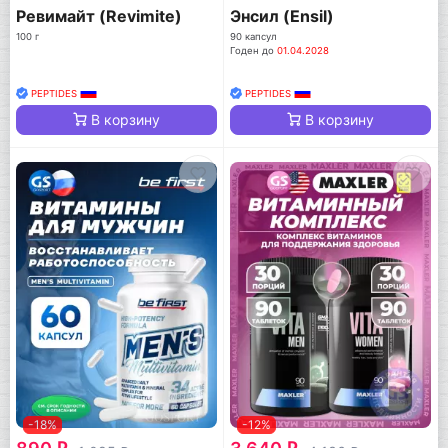
Ревимайт (Revimite)
Энсил (Ensil)
100 г
90 капсул
Годен до
01.04.2028
PEPTIDES
PEPTIDES
В корзину
В корзину
-18%
-12%