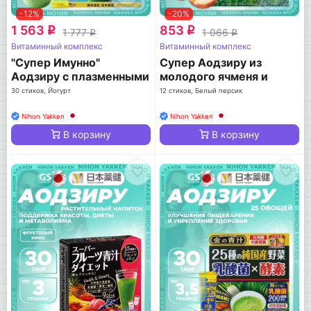
-12%
-20%
1 563
853
q
q
1 777
1 066
q
q
Витаминный комплекс
Витаминный комплекс
"Супер Имунно"
Супер Аодзиру из
Аодзиру с плазменными
молодого ячменя и
молочнокислыми
белого персика
30 стиков, Йогурт
12 стиков, Белый персик
бактериями
Nihon Yakken
Nihon Yakken
В корзину
В корзину