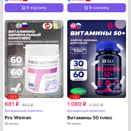
В корзину
В корзину
-20%
-18%
681
1 080
q
q
852
1 317
q
q
Витаминный комплекс
Витаминный комплекс
Pro Woman
Витамины 50 плюс
60 капсул
60 капсул