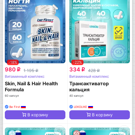
-18%
-22%
980
334
q
q
1 195
428
q
q
Витаминный комплекс
Витаминный комплекс
Skin, Nail & Hair Health
Трансактиватор
Formula
кальция
60 капсул
40 капсул
Be First
LEKOLIKE
В корзину
В корзину