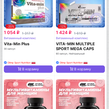
-20%
-12%
1 054
1 424
q
q
1 317
1 619
q
q
Витаминный комплекс
Витаминный комплекс
Vita-Min Plus
VITA-MIN MULTIPLE
SPORT MEGA CAPS
30 капсул
60 капсул, Нейтральный
Olimp Sport Nutrition
Olimp Sport Nutrition
В корзину
В корзину