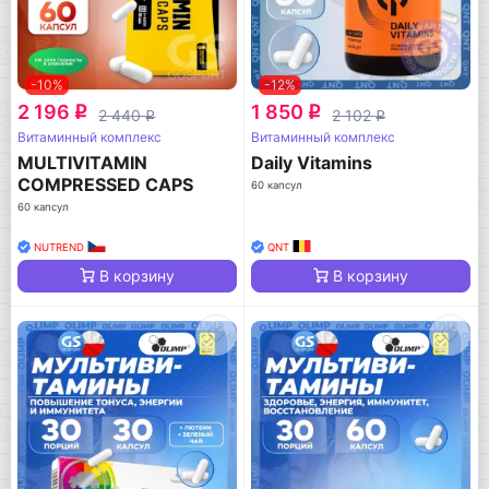
-10%
-12%
2 196
1 850
q
q
2 440
2 102
q
q
Витаминный комплекс
Витаминный комплекс
MULTIVITAMIN
Daily Vitamins
COMPRESSED CAPS
60 капсул
60 капсул
NUTREND
QNT
В корзину
В корзину