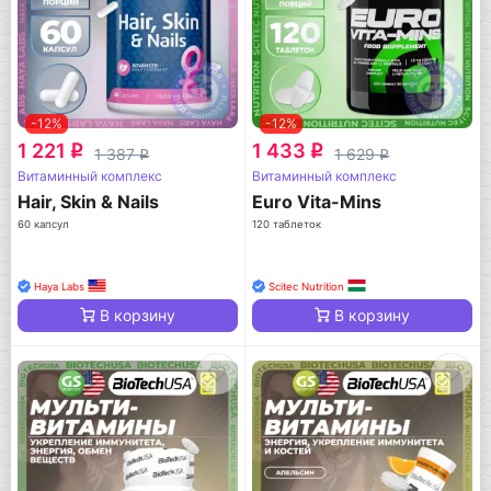
-12%
-12%
1 221
1 433
q
q
1 387
1 629
q
q
Витаминный комплекс
Витаминный комплекс
Hair, Skin & Nails
Euro Vita-Mins
60 капсул
120 таблеток
Haya Labs
Scitec Nutrition
В корзину
В корзину