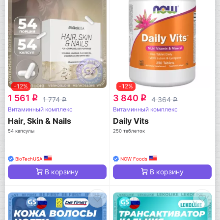
-12%
-12%
1 561
3 840
q
q
1 774
4 364
q
q
Витаминный комплекс
Витаминный комплекс
Hair, Skin & Nails
Daily Vits
54 капсулы
250 таблеток
BioTechUSA
NOW Foods
В корзину
В корзину