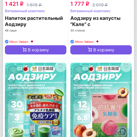
1 421
1 777
q
q
1 615
2 019
q
q
Витаминный комплекс
Витаминный комплекс
Напиток растительный
Аодзиру из капусты
Аодзиру
"Кале" с
молочнокислыми
46 саше
30 стиков
бактериями
Nihon Yakken
Nihon Yakken
В корзину
В корзину