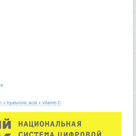
ти
n + hyaluronic acid + vitamin C