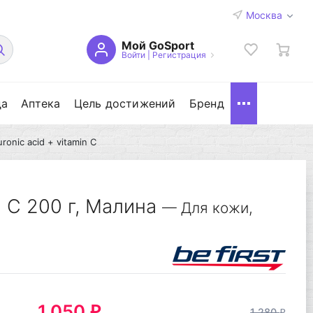
Москва
Мой GoSport
Войти
|
Регистрация
да
Аптека
Цель достижений
Бренд
uronic acid + vitamin C
in C 200 г, Малина
— Для кожи,
1 050
q
1 280
q