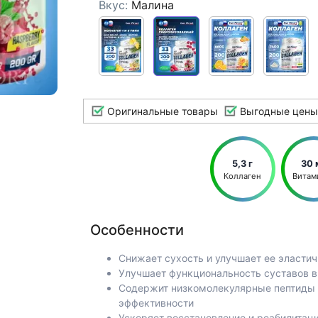
Вкус:
Малина
Оригинальные товары
Выгодные цены
5,3 г
30 
Коллаген
Витам
Особенности
Снижает сухость и улучшает ее эластич
Улучшает функциональность суставов в
Содержит низкомолекулярные пептиды д
эффективности
Ускоряет восстановление и реабилитац