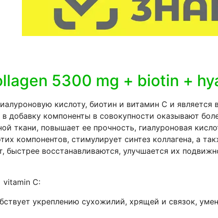
Collagen 5300 mg + biotin + hy
гиалуроновую кислоту, биотин и витамин С и является
е в добавку компоненты в совокупности оказывают бол
ой ткани, повышает ее прочность, гиалуроновая кислот
 этих компонентов, стимулирует синтез коллагена, а т
т, быстрее восстанавливаются, улучшается их подвижно
 vitamin C:
бствует укреплению сухожилий, хрящей и связок, ум