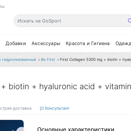
ты
е
Добавки
Аксессуары
Красота и Гигиена
Одеж
н гидролизованный
Be First
First Collagen 5300 mg + biotin + hyal
+ biotin + hyaluronic acid + vitam
страя доставка
Консультант
Основные характеристики