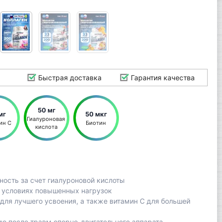
Быстрая доставка
Гарантия качества
50 мг
мг
50 мкг
Гиалуроновая 
ин С
Биотин
кислота
ность за счет гиалуроновой кислоты
 условиях повышенных нагрузок
ля лучшего усвоения, а также витамин С для большей
ию после травм опорно-двигательного аппарата