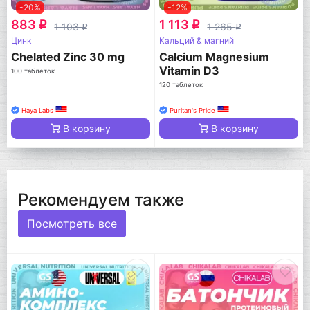
-20%
-12%
883
1 113
q
q
1 103
1 265
q
q
Цинк
Кальций & магний
Chelated Zinc 30 mg
Calcium Magnesium
Vitamin D3
100 таблеток
120 таблеток
Haya Labs
Puritan's Pride
В корзину
В корзину
Рекомендуем также
Посмотреть все