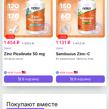
-12%
-20%
1 454
1 131
q
q
1 652
1 413
q
q
Цинк
Цинк
Zinc Picolinate 50 mg
Sambucus Zinc-C
120 веган капсул
60 жевательных таблеток, Асаи
NOW Foods
NOW Foods
В корзину
В корзину
Покупают вместе