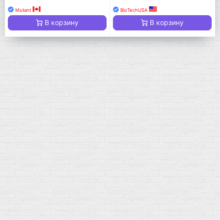
Mutant
BioTechUSA
В корзину
В корзину
Мой город!
Москва
+7 (495) 108-73-79
+7 (977) 400-45-00
Самовывоз пн-пт 10-19 сб 11-15