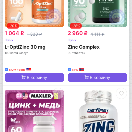
-20%
-28%
1 064
2 960
q
q
1 330
4 111
q
q
Цинк
Цинк
L-OptiZinc 30 mg
Zinc Complex
100 веган капсул
90 таблеток
NOW Foods
NFO
В корзину
В корзину