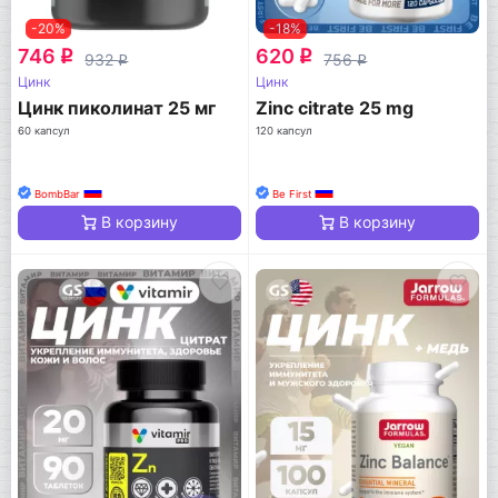
-20%
-18%
746
620
q
q
932
756
q
q
Цинк
Цинк
Цинк пиколинат 25 мг
Zinc citrate 25 mg
60 капсул
120 капсул
BombBar
Be First
В корзину
В корзину