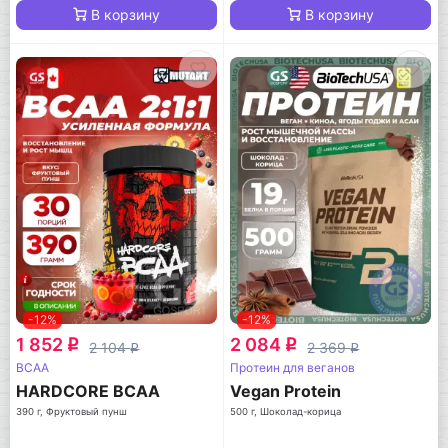
В корзину
В корзину
-12%
-12%
1 852
2 084
q
q
2 104
2 369
q
q
BCAA
Протеин для веганов
HARDCORE BCAA
Vegan Protein
390 г, Фруктовый пунш
500 г, Шоколад-корица