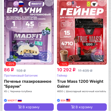
-20%
-10%
86
10 292
q
q
108
11 435
q
q
Протеиновый батончик
Гейнер
Печенье глазированное
True Mass 1200 Weight
"Брауни"
Gainer
45 г, Черника-голубика
4650 г, Шоколадный молочный коктейль
MADFIT
BSN
В корзину
В корзину