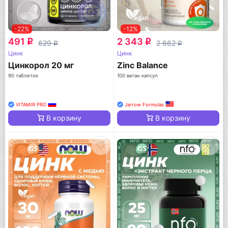
-22%
-12%
491
2 343
q
q
629
2 662
q
q
Цинк
Цинк
Цинкорол 20 мг
Zinc Balance
90 таблеток
100 веган капсул
VITAMIR PRO
Jarrow Formulas
В корзину
В корзину