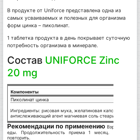
В продукте от Uniforce представлена одна из
самых усваиваемых и полезных для организма
форм цинка – пиколинат.
1 таблетка продукта в день покрывает суточную
потребность организма в минерале.
Состав
UNIFORCE Zinc
20 mg
Компоненты
на п
Пиколинат цинка
20 м
Ингредиенты: рисовая мука, желатиновая капсула (желатин
антислеживающий агент магниевая соль стеариновой кисл
Рекомендации по применению
Взрослым по 1
еды. Продолжительность приема 1 месяц. При необх
повторить.