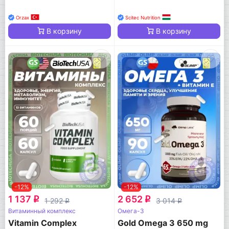
Orzax
Scitec Nutrition
В корзину
В корзину
-12%
-12%
1 137
2 652
q
q
1 292
3 014
q
q
Витаминный комплекс
Омега-3
Vitamin Complex
Gold Omega 3 650 mg