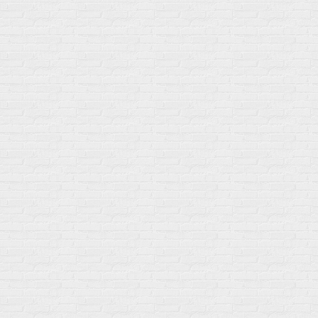
г. Москва
ул. Профсоюзная 66c1
Нам 17 лет
Среди наших клиентов Профессионалы, Начинающие, Доктора и
др
Акции
Товары по выгодной цене
sales
@
gosport
.
shop
Популярное
Для иммунитета
Протеин
Аминокислоты
BCAA
Антиоксиданты, Q10
Аминокислоты
Для пищеварения
Глютамин
Для иммунитета
Креатин
Экстракты
Для связок и суставов
Витамины
Предтреники
Витаминный комплекс
Гели
Витамин A (ретинол)