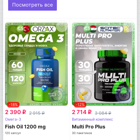
Посмотреть все
-18%
-12%
2 390
2 714
q
q
2 915
3 084
q
q
Омега-3
Витаминный комплекс
Fish Oil 1200 mg
Multi Pro Plus
120 капсул
30 пакетиков