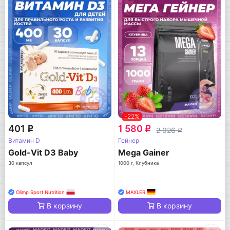
-22%
401
1 580
q
q
2 026
q
Витамин D
Гейнер
Gold-Vit D3 Baby
Mega Gainer
30 капсул
1000 г, Клубника
Olimp Sport Nutrition
MAXLER
В корзину
В корзину