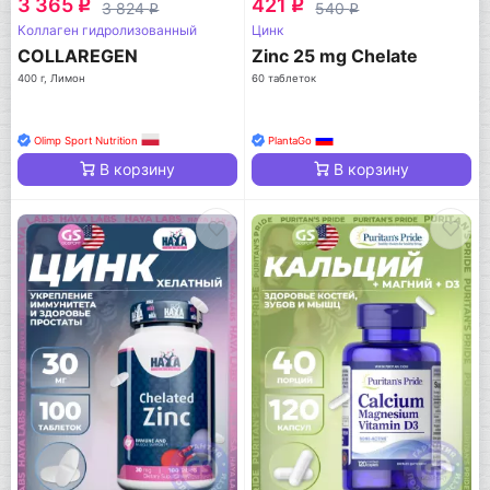
3 365
421
q
q
3 824
540
q
q
Коллаген гидролизованный
Цинк
COLLAREGEN
Zinc 25 mg Chelate
400 г, Лимон
60 таблеток
Olimp Sport Nutrition
PlantaGo
В корзину
В корзину