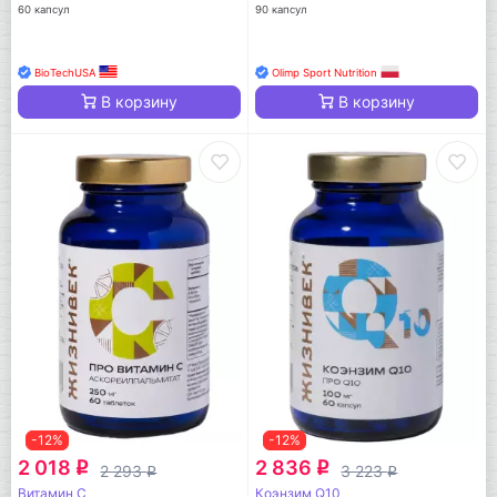
60 капсул
90 капсул
BioTechUSA
Olimp Sport Nutrition
В корзину
В корзину
-12%
-12%
2 018
2 836
q
q
2 293
3 223
q
q
Витамин C
Коэнзим Q10