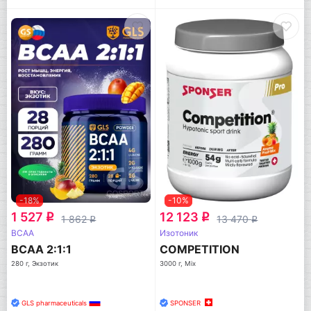
-18%
-10%
1 527
12 123
q
q
1 862
13 470
q
q
BCAA
Изотоник
BCAA 2:1:1
COMPETITION
280 г, Экзотик
3000 г, Mix
GLS pharmaceuticals
SPONSER