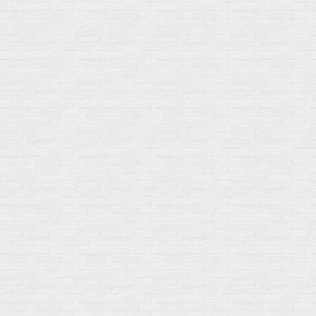
Батончики
Витамины группы B
Аргинин-Цитрулин
Витамин D
Послетренировочный комлекс
Фолиевая кислота (B9)
L-Карнитин
Витамины для женщин
Гейнеры
Витамины для мужчин
Изотоники &
Минералы
Электролиты
Основные минералы
Изотоники в порошке
Кальций & магний
Изотоники в таблетках
Железо
Изотонические концентарты
Кальций
Углеводная загрузка
Магний
Гели без кофеина
Цинк
Гели питьевые
Солевые таблетки
Доставка и оплата
Бренды
Статьи
Публичная оферта