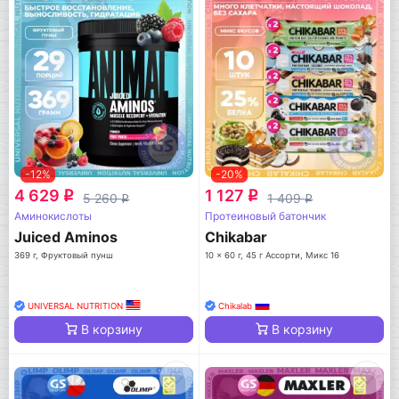
-12%
-20%
4 629
1 127
q
q
5 260
1 409
q
q
Аминокислоты
Протеиновый батончик
Juiced Aminos
Chikabar
369 г, Фруктовый пунш
10 x 60 г, 45 г Ассорти, Микс 16
UNIVERSAL NUTRITION
Chikalab
В корзину
В корзину