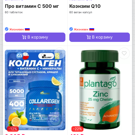
Про витамин С 500 мг
Коэнзим Q10
60 таблеток
60 веган капсул
Жизнивек
Жизнивек
В корзину
В корзину
-12%
-22%