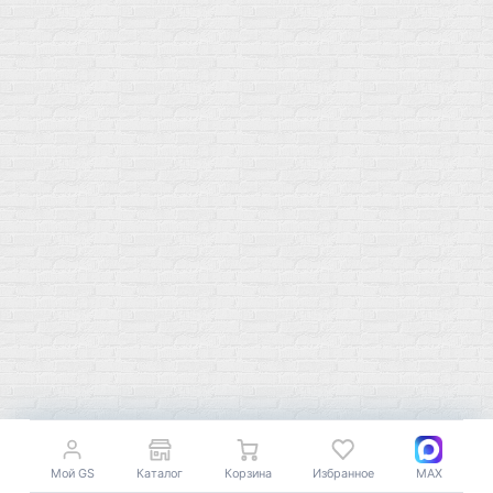
Политику конфиденциальности
Купить оптом
Почему выбирают нас
Отследить заказ
О магазине
Сотрудничество
Контакты
Распродажа
Подпишитесь на полезную рассылку о новинках, акциях и
спецпредложениях
GoSport в Маркетплейсах
Мой GS
Каталог
Корзина
Избранное
MAX