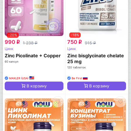
-20%
-18%
990
750
q
q
1 238
915
q
q
Цинк
Цинк
Zinc Picolinate + Copper
Zinc bisglycinate chelate
25 mg
60 капсул
120 таблеток
MAXLER (USA)
Be First
В корзину
В корзину