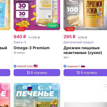
-20%
-22%
940
295
q
q
1 175
378
q
q
Омега-3
Диетический продукт
овый
Omega-3 Premium
Дрожжи пищевые
неактивные (сухие)
30 капсул
100 г
MAXLER (USA)
Академия-Т
В корзину
В корзину