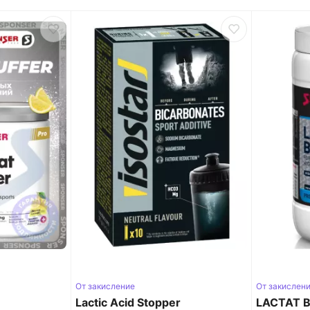
От закисление
От закислен
Lactic Acid Stopper
LACTAT 