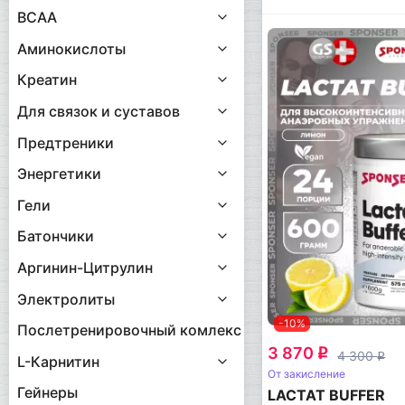
BCAA
Аминокислоты
Креатин
Для связок и суставов
Предтреники
Энергетики
Гели
Батончики
Аргинин-Цитрулин
Электролиты
-10%
Послетренировочный комлекс
3 870
q
4 300
q
L-Карнитин
От закисление
Гейнеры
LACTAT BUFFER