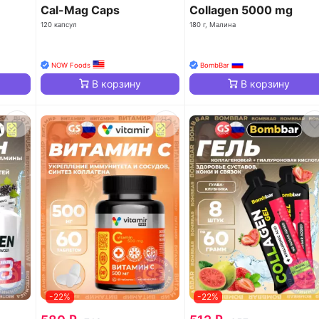
Cal-Mag Caps
Collagen 5000 mg
120 капсул
180 г, Малина
NOW Foods
BombBar
В корзину
В корзину
-22%
-22%