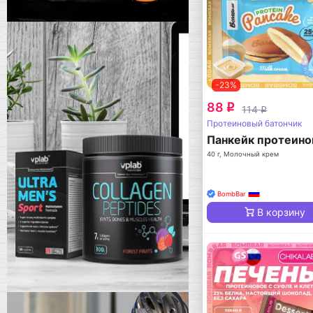
-23%
88
q
114
q
Протеиновый батончик
Панкейк протеин
40 г, Молочный крем
BombBar
В корзину