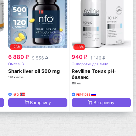
-28%
-18%
6 880
940
q
q
9 556
1 146
q
q
Омега-3
Сыворотки для лица
Shark liver oil 500 mg
Reviline Тоник pH-
баланс
120 капсул
110 мл
NFO
PEPTIDES
В корзину
В корзину