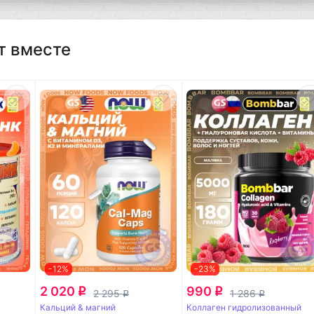
т вместе
-12%
-23%
2 020
990
q
q
2 295
1 286
q
q
Кальций & магний
Коллаген гидролизованный