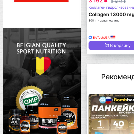
3 162
q
3 594
q
Коллаген гидролизованн
Collagen 13000 m
300 г, Черная малина
BioTechUSA
В корзину
Рекомен