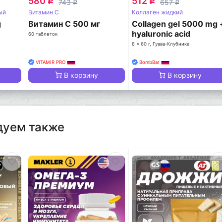
580
512
q
q
743
657
q
q
ый
Витамин C
Коллаген жидкий
g
Витамин С 500 мг
Collagen gel 5000 mg 
hyaluronic acid
60 таблеток
8 x 60 г, Гуава-Клубника
VITAMIR PRO
BombBar
В корзину
В корзину
дуем также