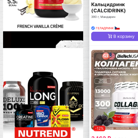
Кальцидринк
(CALCIDRINK)
390 г, Мандарин
ГЕЛАДРИНК
В корзину
-12%