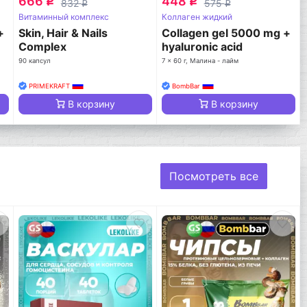
666
448
q
q
832
575
q
q
Витаминный комплекс
Коллаген жидкий
+
Skin, Нair & Nails
Collagen gel 5000 mg +
Complex
hyaluronic acid
90 капсул
7 x 60 г, Малина - лайм
PRIMEKRAFT
BombBar
В корзину
В корзину
Посмотреть все