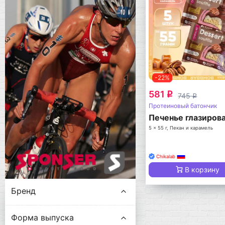
-22%
581
q
745
q
Протеиновый батончик
Печенье глазиров
5 x 55 г, Пекан и карамель
Chikalab
В корзину
Бренд
Форма выпуска