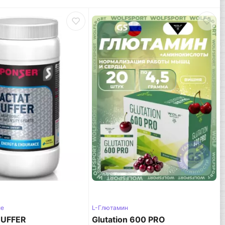
ие
L-Глютамин
BUFFER
Glutation 600 PRO