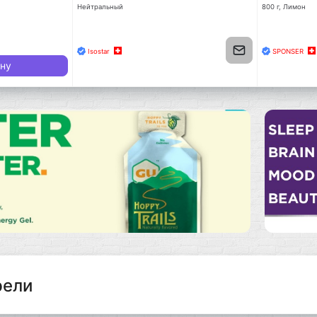
Нейтральный
800 г, Лимон
Isostar
SPONSER
ину
рели