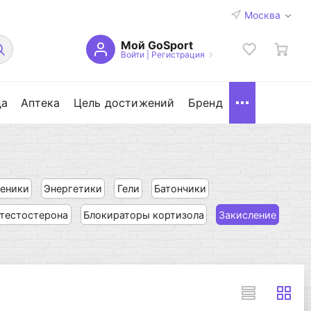
Москва
Мой GoSport
Войти
|
Регистрация
да
Аптека
Цель достижений
Бренд
еники
Энергетики
Гели
Батончики
 тестостерона
Блокираторы кортизола
Закисление