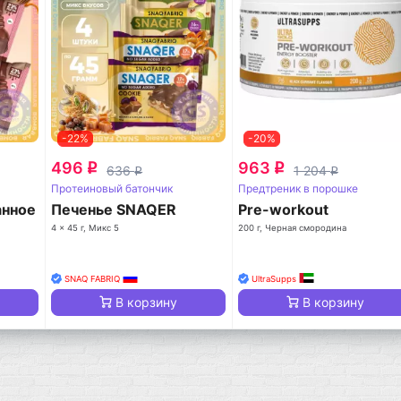
-22%
-20%
496
963
q
q
636
1 204
q
q
Протеиновый батончик
Предтреник в порошке
анное
Печенье SNAQER
Pre-workout
4 x 45 г, Микс 5
200 г, Черная смородина
SNAQ FABRIQ
UltraSupps
В корзину
В корзину