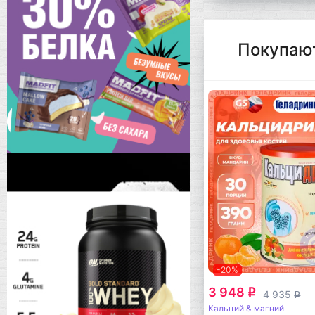
Покупаю
-20%
3 948
q
4 935
q
Кальций & магний