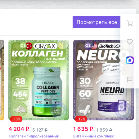
Посмотреть все
-18%
-12%
4 204
1 635
q
q
5 127
1 859
q
q
Коллаген гидролизованный
Витаминный комплекс