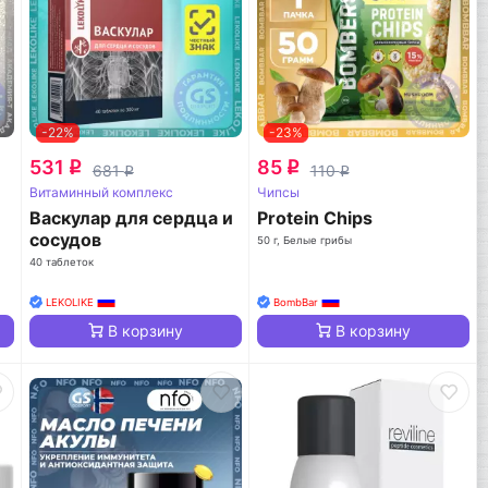
-22%
-23%
531
85
q
q
681
110
q
q
Витаминный комплекс
Чипсы
Васкулар для сердца и
Protein Chips
сосудов
50 г, Белые грибы
40 таблеток
LEKOLIKE
BombBar
В корзину
В корзину