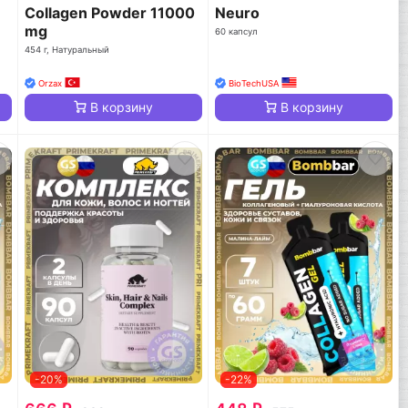
Collagen Powder 11000
Neuro
mg
60 капсул
454 г, Натуральный
Orzax
BioTechUSA
В корзину
В корзину
-20%
-22%