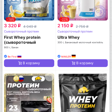
-18%
-22%
3 320
2 150
q
q
4 049
2 756
q
q
Сывороточный протеин
Сывороточный протеин
First Whey protein
Ultra Whey
(сывороточный
300 г, Банановый молочный коктейль
протеин)
900 г, Банан
Be First
MAXLER
В корзину
В корзину