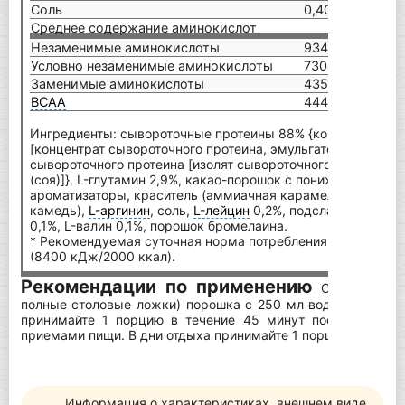
Соль
0,40 г
1,4
Среднее содержание аминокислот
Незаменимые аминокислоты
9341 мг
Условно незаменимые аминокислоты
7304 мг
Заменимые аминокислоты
4354 мг
BCAA
4443 мг
Ингредиенты: сывороточные протеины 88% {концентрат сы
[концентрат сывороточного протеина, эмульгатор: лецитины 
сывороточного протеина [изолят сывороточного протеина, 
(соя)]}, L-глутамин 2,9%, какао-порошок с пониженным с
ароматизаторы, краситель (аммиачная карамель), загусти
камедь),
L-аргинин
, соль,
L-лейцин
0,2%, подсластитель (су
0,1%, L-валин 0,1%, порошок бромелаина.
* Рекомендуемая суточная норма потребления для среднег
(8400 кДж/2000 ккал).
Рекомендации по применению
Смешайте 1
полные столовые ложки) порошка с 250 мл воды в коктей
принимайте 1 порцию в течение 45 минут после тренир
приемами пищи. В дни отдыха принимайте 1 порцию утром и
Информация о характеристиках, внешнем виде