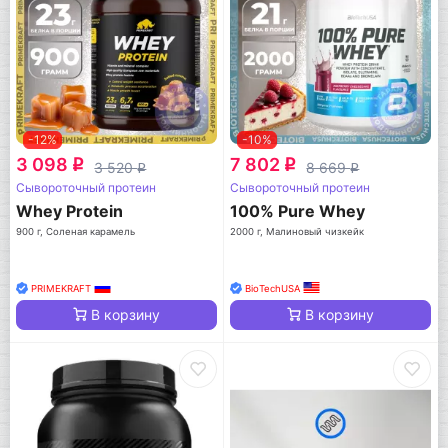
-12%
-10%
3 098
7 802
q
q
3 520
8 669
q
q
Сывороточный протеин
Сывороточный протеин
Whey Protein
100% Pure Whey
900 г, Соленая карамель
2000 г, Малиновый чизкейк
PRIMEKRAFT
BioTechUSA
В корзину
В корзину