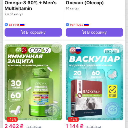
Omega-3 60% + Men's
Олекап (Olecap)
Multivitamin
30 капсул
2 x 60 капсул
Be First
PEPTIDES
В корзину
В корзину
-18%
-12%
2 462
1 144
q
q
3 002
1 300
q
q