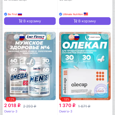
Be First
Ultimate Nutrition
В корзину
В корзину
-12%
-18%
2 018
1 370
q
q
2 293
1 671
q
q
Омега-3
Омега-3