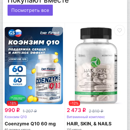
Покупают вместе
Посмотреть все
-18%
-12%
990
2 473
q
q
1 207
2 810
q
q
Коэнзим Q10
Витаминный комплекс
Coenzyme Q10 60 mg
HAIR, SKIN, & NAILS
60 гелевых капсул
120 капсул