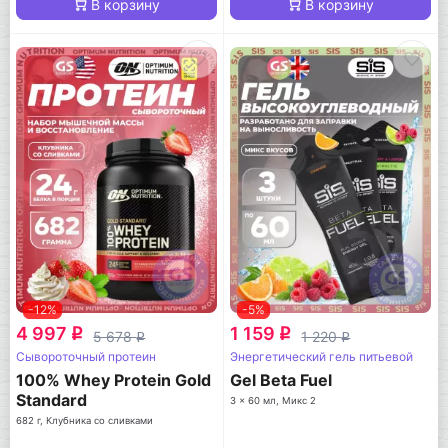
В корзину
В корзину
-12%
-5%
4 997
1 159
q
q
5 678
1 220
q
q
Сывороточный протеин
Энергетический гель питьевой
100% Whey Protein Gold
Gel Beta Fuel
Standard
3 x 60 мл, Микс 2
682 г, Клубника со сливками