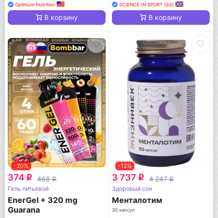
Optimum Nutrition
SCIENCE IN SPORT (SiS)
В корзину
В корзину
-20%
-12%
374
3 737
q
q
468
4 247
q
q
Гель питьевой
Здоровый сон
EnerGel + 320 mg
Менталотим
Guarana
30 капсул