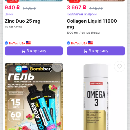
-20%
-12%
940
3 667
q
q
1 175
4 167
q
q
Цинк
Коллаген жидкий
Zinc Duo 25 mg
Collagen Liquid 11000
mg
60 таблеток
1000 мл, Лесные Ягоды
BioTechUSA
BioTechUSA
В корзину
В корзину