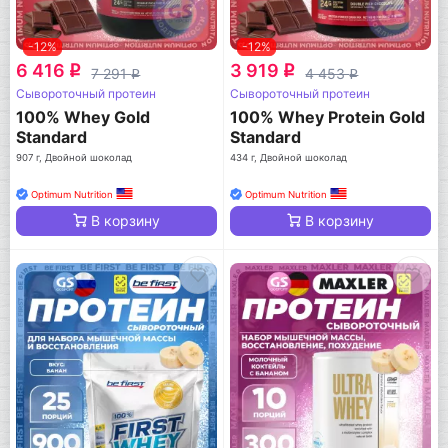
-12%
-12%
6 416
3 919
q
q
7 291
4 453
q
q
Сывороточный протеин
Сывороточный протеин
100% Whey Gold
100% Whey Protein Gold
Standard
Standard
907 г, Двойной шоколад
434 г, Двойной шоколад
Optimum Nutrition
Optimum Nutrition
В корзину
В корзину