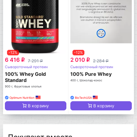
-12%
-12%
6 416
2 010
q
q
7 291
2 284
q
q
Сывороточный протеин
Сывороточный протеин
100% Whey Gold
100% Pure Whey
Standard
400 г, Шоколад-кокос
900 г, Фруктовые хлопья
Optimum Nutrition
BioTechUSA
В корзину
В корзину