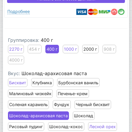
Подробнее
Группировка:
400 г
2270 г
454 г
400 г
1000 г
2000 г
908 г
4000 г
Вкус:
Шоколад-арахисовая паста
Бисквит
Клубника
Бурбонская ваниль
Малиновый чизкейк
Печенье-крем
Соленая карамель
Фундук
Черный бисквит
Шоколад-арахисовая паста
Шоколад
Рисовый пудинг
Шоколад-кокос
Лесной орех