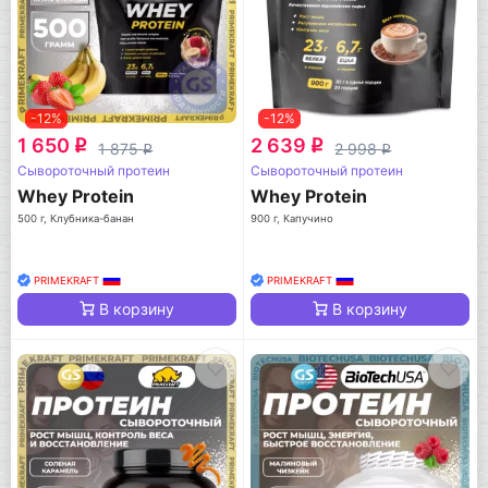
-12%
-12%
1 650
2 639
q
q
1 875
2 998
q
q
Сывороточный протеин
Сывороточный протеин
Whey Protein
Whey Protein
500 г, Клубника-банан
900 г, Капучино
PRIMEKRAFT
PRIMEKRAFT
В корзину
В корзину