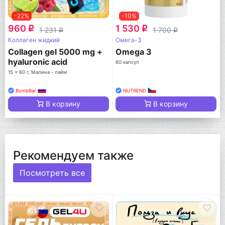
-22%
-10%
960
1 530
q
q
1 231
1 700
q
q
Коллаген жидкий
Омега-3
Collagen gel 5000 mg +
Omega 3
hyaluronic acid
60 капсул
15 x 60 г, Малина - лайм
BombBar
NUTREND
В корзину
В корзину
Рекомендуем также
Посмотреть все