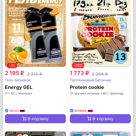
-5%
-25%
2 195
1 773
q
q
2 310
2 364
q
q
Гель питьевой
Протеиновый батончик
Energy GEL
Protein cookie
11 x 60 г, Апельсин
13 протеин печенье x 60 г, Шоколад
GEL4U
BombBar
В корзину
В корзину