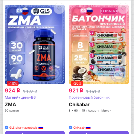
-18%
-20%
924
921
q
q
1 127
1 151
q
q
Магний+цинк+B6
Протеиновый батончик
ZMA
Chikabar
90 капсул
8 x 60 г, 45 г Ассорти, Микс 4
GLS pharmaceuticals
Chikalab