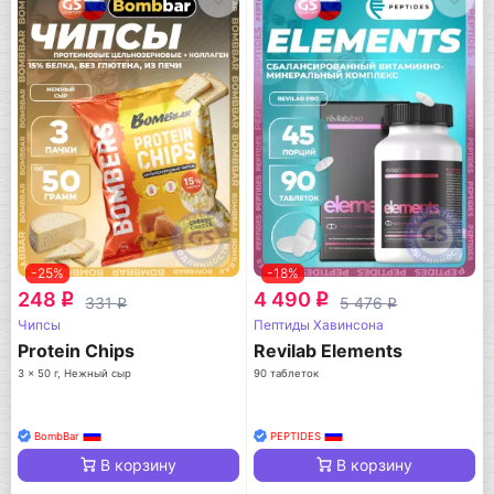
-25%
-18%
248
4 490
q
q
331
5 476
q
q
Чипсы
Пептиды Хавинсона
Protein Chips
Revilab Elements
3 x 50 г, Нежный сыр
90 таблеток
BombBar
PEPTIDES
В корзину
В корзину