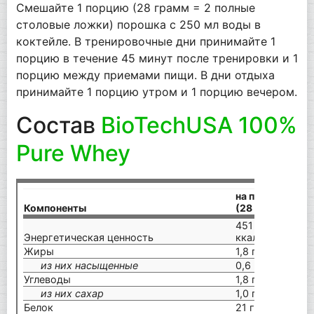
Смешайте 1 порцию (28 грамм = 2 полные
столовые ложки) порошка с 250 мл воды в
коктейле. В тренировочные дни принимайте 1
порцию в течение 45 минут после тренировки и 1
порцию между приемами пищи. В дни отдыха
принимайте 1 порцию утром и 1 порцию вечером.
Состав
BioTechUSA 100%
Pure Whey
на порцию
Компоненты
(28 г)
на
451 кДж/107
16
Энергетическая ценность
ккал
38
Жиры
1,8 г
6,
из них насыщенные
0,6 г
2,
Углеводы
1,8 г
6,
из них сахар
1,0 г
3,
Белок
21 г
73