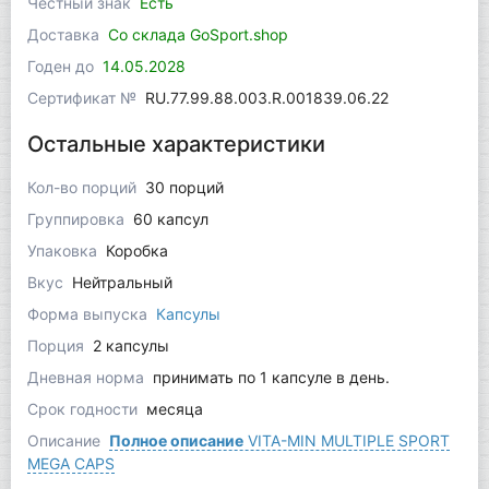
Честный знак
Есть
Доставка
Со склада GoSport.shop
Годен до
14.05.2028
Сертификат №
RU.77.99.88.003.R.001839.06.22
Остальные характеристики
Кол-во порций
30 порций
Группировка
60 капсул
Упаковка
Коробка
Вкус
Нейтральный
Форма выпуска
Капсулы
Порция
2 капсулы
Дневная норма
принимать по 1 капсуле в день.
Срок годности
месяца
Описание
Полное описание
VITA-MIN MULTIPLE SPORT
MEGA CAPS