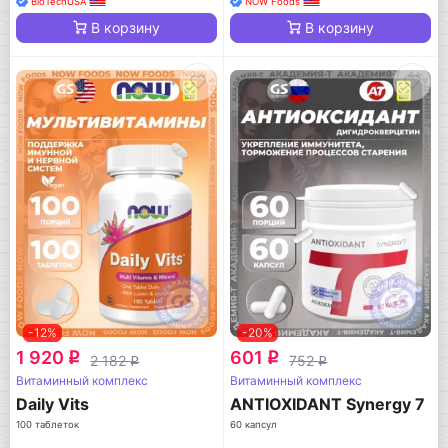
BioTechUSA
NOW Foods
В корзину
В корзину
-12%
-20%
1 920
601
q
q
2 182
752
q
q
Витаминный комплекс
Витаминный комплекс
Daily Vits
ANTIOXIDANT Synergy 7
100 таблеток
60 капсул