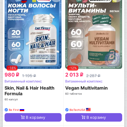
-18%
-12%
980
2 013
q
q
1 195
2 287
q
q
Витаминный комплекс
Витаминный комплекс
Skin, Nail & Hair Health
Vegan Multivitamin
Formula
60 таблеток
60 капсул
Be First
BioTechUSA
В корзину
В корзину