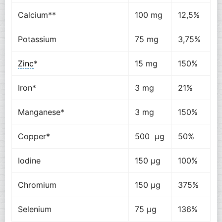
Calcium**
100 mg
12,5%
Potassium
75 mg
3,75%
Zinc
*
15 mg
150%
Iron*
3 mg
21%
Manganese*
3 mg
150%
Copper*
500 µg
50%
Iodine
150 µg
100%
Chromium
150 µg
375%
Selenium
75 µg
136%