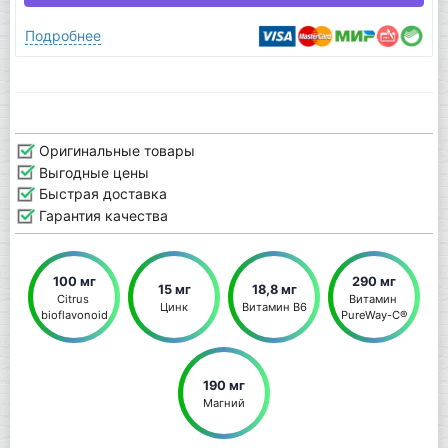
Подробнее
Оригинальные товары
Выгодные цены
Быстрая доставка
Гарантия качества
100 мг
290 мг
15 мг
18,8 мг
Citrus 
Витамин 
Цинк
Витамин B6
bioflavonoid
PureWay-C®
190 мг
Магний