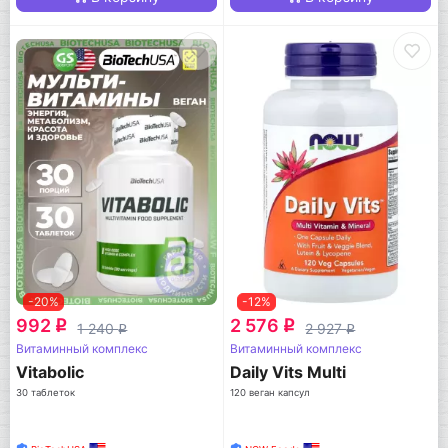
-20%
-12%
992
2 576
q
q
1 240
2 927
q
q
Витаминный комплекс
Витаминный комплекс
Vitabolic
Daily Vits Multi
30 таблеток
120 веган капсул