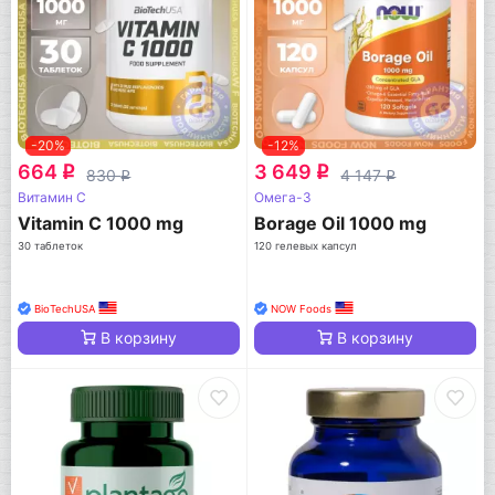
-20%
-12%
664
3 649
q
q
830
4 147
q
q
Витамин C
Омега-3
Vitamin C 1000 mg
Borage Oil 1000 mg
30 таблеток
120 гелевых капсул
BioTechUSA
NOW Foods
В корзину
В корзину