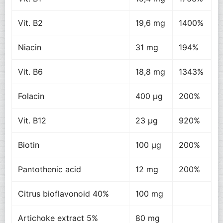
Vit. B2
19,6 mg
1400%
Niacin
31 mg
194%
Vit. B6
18,8 mg
1343%
Folacin
400 µg
200%
Vit. B12
23 µg
920%
Biotin
100 µg
200%
Pantothenic acid
12 mg
200%
Citrus bioflavonoid 40%
100 mg
Artichoke extract 5%
80 mg