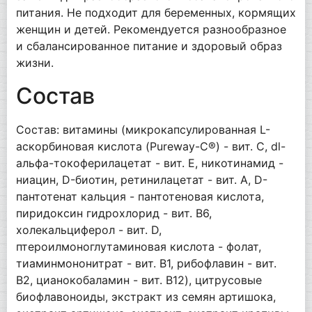
питания. Не подходит для беременных, кормящих
женщин и детей. Рекомендуется разнообразное
и сбалансированное питание и здоровый образ
жизни.
Состав
Состав: витамины (микрокапсулированная L-
аскорбиновая кислота (Pureway-C®) - вит. C, dl-
альфа-токоферилацетат - вит. E, никотинамид -
ниацин, D-биотин, ретинилацетат - вит. A, D-
пантотенат кальция - пантотеновая кислота,
пиридоксин гидрохлорид - вит. B6,
холекальциферол - вит. D,
птероилмоноглутаминовая кислота - фолат,
тиаминмононитрат - вит. B1, рибофлавин - вит.
B2, цианокобаламин - вит. B12), цитрусовые
биофлавоноиды, экстракт из семян артишока,