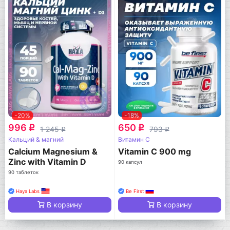
-20%
-18%
996
650
q
q
1 245
793
q
q
Кальций & магний
Витамин C
Calcium Magnesium &
Vitamin C 900 mg
Zinc with Vitamin D
90 капсул
90 таблеток
Haya Labs
Be First
В корзину
В корзину