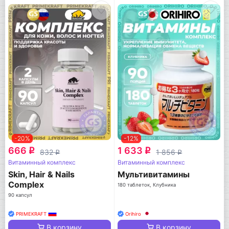
-20%
-12%
666
1 633
q
q
832
1 856
q
q
Витаминный комплекс
Витаминный комплекс
Skin, Нair & Nails
Мультивитамины
Complex
180 таблеток, Клубника
90 капсул
PRIMEKRAFT
Orihiro
В корзину
В корзину