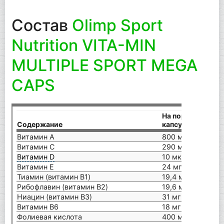
Состав
Olimp Sport
Nutrition VITA-MIN
MULTIPLE SPORT MEGA
CAPS
На порцию (1
Содержание
капсула)
Витамин A
800 мкг
Витамин С
290 мг
Витамин D
10 мкг
Витамин E
24 мг
Тиамин (витамин B1)
19,4 мг
Рибофлавин (витамин B2)
19,6 мг
Ниацин (витамин B3)
31 мг
Витамин B6
18 мг
Фолиевая кислота
400 мкг