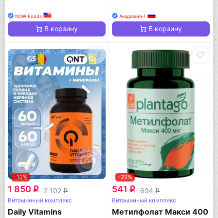
NOW Foods
Академия-Т
В корзину
В корзину
-12%
-22%
1 850
541
q
q
2 102
694
q
q
Витаминный комплекс
Витаминный комплекс
Daily Vitamins
Метилфолат Макси 400