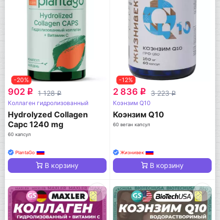
-20%
-12%
902
2 836
q
q
1 128
3 223
q
q
Коллаген гидролизованный
Коэнзим Q10
Hydrolyzed Collagen
Коэнзим Q10
Capc 1240 mg
60 веган капсул
60 капсул
PlantaGo
Жизнивек
В корзину
В корзину