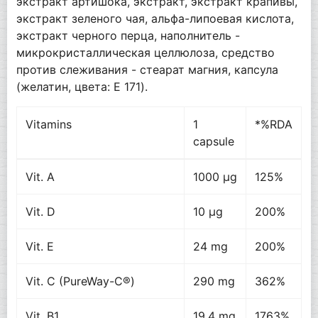
экстракт артишока, экстракт, экстракт крапивы,
экстракт зеленого чая, альфа-липоевая кислота,
экстракт черного перца, наполнитель -
микрокристаллическая целлюлоза, средство
против слеживания - стеарат магния, капсула
(желатин, цвета: E 171).
Vitamins
1
*%RDA
capsule
Vit. A
1000 µg
125%
Vit. D
10 µg
200%
Vit. E
24 mg
200%
Vit. C (PureWay-C®)
290 mg
362%
Vit. B1
19,4 mg
1763%