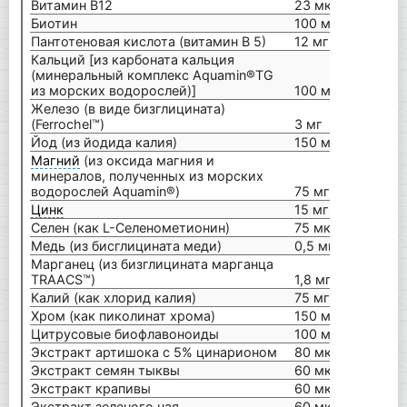
Витамин B12
23 мкг
Биотин
100 мкг
Пантотеновая кислота (витамин В 5)
12 мг
Кальций [из карбоната кальция
(минеральный комплекс Aquamin®TG
из морских водорослей)]
100 мг
Железо (в виде бизглицината)
(Ferrochel™)
3 мг
Йод (из йодида калия)
150 мкг
Магний
(из оксида магния и
минералов, полученных из морских
водорослей Aquamin®)
75 мг
Цинк
15 мг
Селен (как L-Селенометионин)
75 мкг
Медь (из бисглицината меди)
0,5 мг
Марганец (из бизглицината марганца
TRAACS™)
1,8 мг
Калий (как хлорид калия)
75 мг
Хром (как пиколинат хрома)
150 мкг
Цитрусовые биофлавоноиды
100 мг
Экстракт артишока с 5% цинарионом
80 мкг
Экстракт семян тыквы
60 мкг
Экстракт крапивы
60 мкг
Экстракт зеленого чая
60 мкг