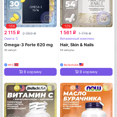
-10%
-12%
2 115
1 561
q
q
2 350
1 774
q
q
Омега-3
Витаминный комплекс
Omega-3 Forte 620 mg
Hair, Skin & Nails
30 капсул
54 капсулы
NFO
BioTechUSA
В корзину
В корзину