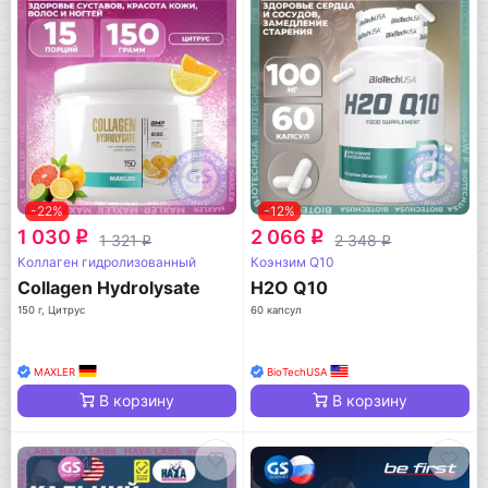
-22%
-12%
1 030
2 066
q
q
1 321
2 348
q
q
Коллаген гидролизованный
Коэнзим Q10
Collagen Hydrolysate
H2O Q10
150 г, Цитрус
60 капсул
MAXLER
BioTechUSA
В корзину
В корзину