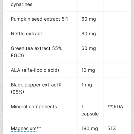
cynarines
Pumpkin seed extract 5:1
60 mg
Nettle extract
60 mg
Green tea extract 55%
60 mg
EGCG
ALA (alfa-lipoic acid)
10 mg
Black pepper extract®
1 mg
(95%)
Mineral components
1
*%RDA
capsule
Magnesium
**
190 mg
51%