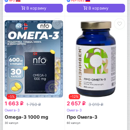
NFO
PEPTIDES
В корзину
В корзину
-5%
-12%
1 663
2 657
q
q
1 750
3 019
q
q
Омега-3
Омега-3
Omega-3 1000 mg
Про Омега-3
30 капсул
60 капсул