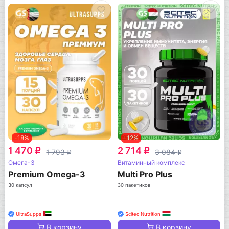
-18%
-12%
1 470
2 714
q
q
1 793
3 084
q
q
Омега-3
Витаминный комплекс
Premium Omega-3
Multi Pro Plus
30 капсул
30 пакетиков
UltraSupps
Scitec Nutrition
В корзину
В корзину