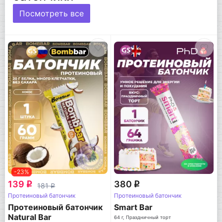
Посмотреть все
-23%
139
380
q
q
181
q
Протеиновый батончик
Протеиновый батончик
Протеиновый батончик
Smart Bar
Natural Bar
64 г, Праздничный торт