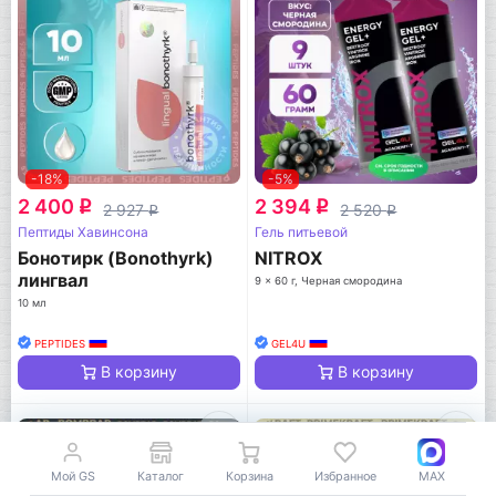
-18%
-5%
2 400
2 394
q
q
2 927
2 520
q
q
Пептиды Хавинсона
Гель питьевой
Бонотирк (Bonothyrk)
NITROX
лингвал
9 x 60 г, Черная смородина
10 мл
PEPTIDES
GEL4U
В корзину
В корзину
Мой GS
Каталог
Корзина
Избранное
MAX