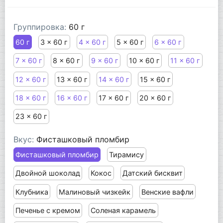
Группировка:
60 г
60 г
3 x 60 г
4 x 60 г
5 x 60 г
6 x 60 г
7 x 60 г
8 x 60 г
9 x 60 г
10 x 60 г
11 x 60 г
12 x 60 г
13 x 60 г
14 x 60 г
15 x 60 г
18 x 60 г
16 x 60 г
17 x 60 г
20 x 60 г
23 x 60 г
Вкус:
Фисташковый пломбир
Фисташковый пломбир
Тирамису
Двойной шоколад
Кокос
Датский бисквит
Клубника
Малиновый чизкейк
Венские вафли
Печенье с кремом
Соленая карамель