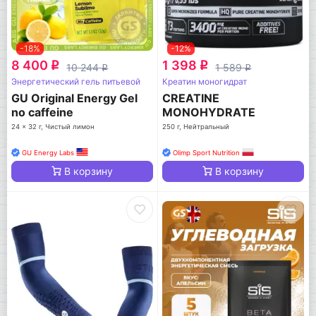
-18%
-12%
8 400
1 398
q
q
10 244
1 589
q
q
Энергетический гель питьевой
Креатин моногидрат
GU Original Energy Gel
CREATINE
no caffeine
MONOHYDRATE
POWDER
24 x 32 г, Чистый лимон
250 г, Нейтральный
GU Energy Labs
Olimp Sport Nutrition
В корзину
В корзину