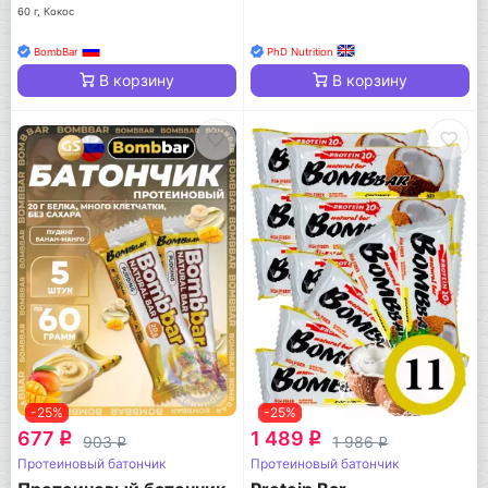
60 г, Кокос
BombBar
PhD Nutrition
В корзину
В корзину
-25%
-25%
677
1 489
q
q
903
1 986
q
q
Протеиновый батончик
Протеиновый батончик