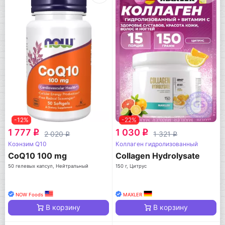
-12%
-22%
1 777
1 030
q
q
2 020
1 321
q
q
Коэнзим Q10
Коллаген гидролизованный
CoQ10 100 mg
Collagen Hydrolysate
50 гелевых капсул, Нейтральный
150 г, Цитрус
NOW Foods
MAXLER
В корзину
В корзину