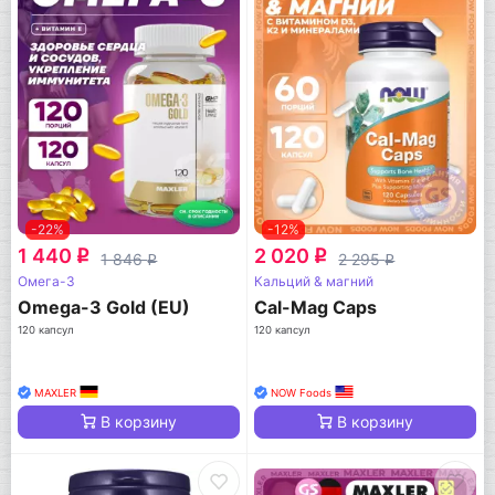
-22%
-12%
1 440
2 020
q
q
1 846
2 295
q
q
Омега-3
Кальций & магний
Omega-3 Gold (EU)
Cal-Mag Caps
120 капсул
120 капсул
MAXLER
NOW Foods
В корзину
В корзину