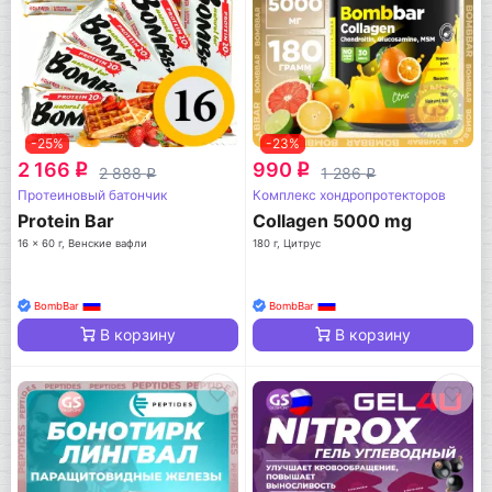
-25%
-23%
2 166
990
q
q
2 888
1 286
q
q
Протеиновый батончик
Комплекс хондропротекторов
Protein Bar
Collagen 5000 mg
16 x 60 г, Венские вафли
180 г, Цитрус
BombBar
BombBar
В корзину
В корзину