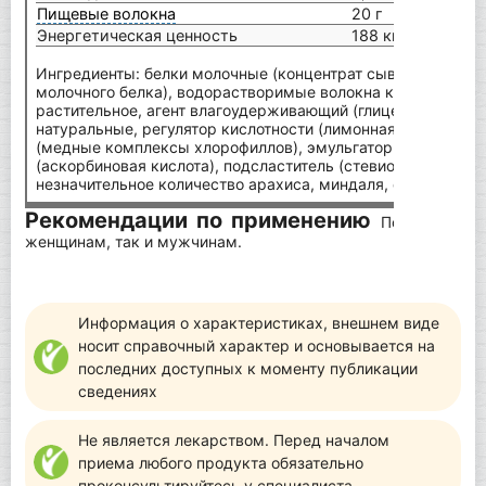
Пищевые волокна
20 г
Энергетическая ценность
188 ккал
Ингредиенты: белки молочные (концентрат сывороточного 
молочного белка), водорастворимые волокна кукурузы, фи
растительное, агент влагоудерживающий (глицерин), соль,
натуральные, регулятор кислотности (лимонная кислота), 
(медные комплексы хлорофиллов), эмульгатор (соевый лец
(аскорбиновая кислота), подсластитель (стевиолгликозиды
незначительное количество арахиса, миндаля, фундука, гр
Рекомендации по применению
Подходит дл
женщинам, так и мужчинам.
Информация о характеристиках, внешнем виде
носит справочный характер и основывается на
последних доступных к моменту публикации
сведениях
Не является лекарством. Перед началом
приема любого продукта обязательно
проконсультируйтесь у специалиста