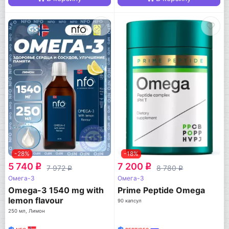
-28%
-18%
5 740
7 200
q
q
7 972
8 780
q
q
Омега-3
Омега-3
Omega-3 1540 mg with
Prime Peptide Omega
lemon flavour
90 капсул
250 мл, Лимон