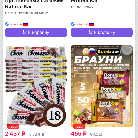
Протеиновый батончик
Protein Bar
Natural Bar
11 x 60 г, Кокос
5 x 60 г, Пудинг Банан-Манго
BombBar
BombBar
В корзину
В корзину
-25%
-22%
2 437
456
q
q
3 249
584
q
q