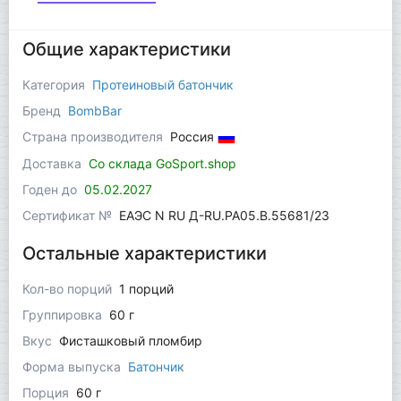
Общие характеристики
Категория
Протеиновый батончик
Бренд
BombBar
Страна производителя
Россия
Доставка
Со склада GoSport.shop
Годен до
05.02.2027
Сертификат №
ЕАЭС N RU Д-RU.РА05.В.55681/23
Остальные характеристики
Кол-во порций
1 порций
Группировка
60 г
Вкус
Фисташковый пломбир
Форма выпуска
Батончик
Порция
60 г