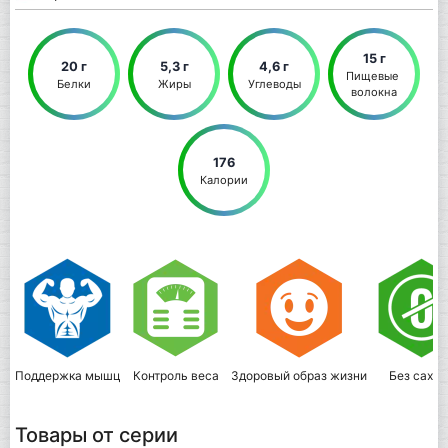
15 г
20 г
5,3 г
4,6 г
Пищевые 
Белки
Жиры
Углеводы
волокна
176
Калории
Поддержка мышц
Контроль веса
Здоровый образ жизни
Без сахар
Товары от серии