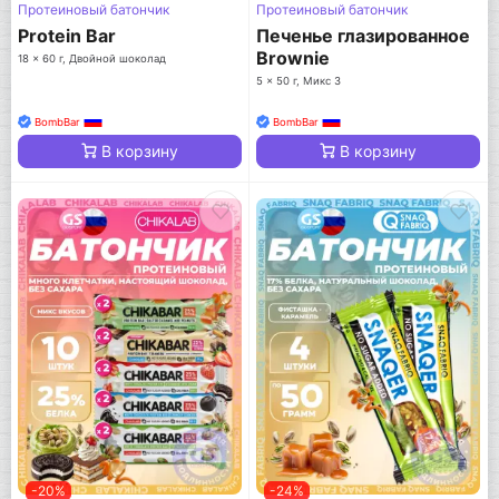
Протеиновый батончик
Протеиновый батончик
Protein Bar
Печенье глазированное
Brownie
18 x 60 г, Двойной шоколад
5 x 50 г, Микс 3
BombBar
BombBar
В корзину
В корзину
-20%
-24%