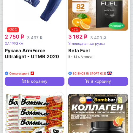
-20%
-7%
2 750
3 162
q
q
3 437
3 400
q
q
ЗАГРУЗКА
Углеводная загрузка
Рукава ArmForce
Beta Fuel
Ultralight - UTMB 2020
5 x 82 г, Апельсин
Compressport
SCIENCE IN SPORT (SiS)
В корзину
В корзину