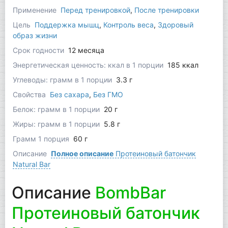
Применение
Перед тренировкой
,
После тренировки
Цель
Поддержка мышц
,
Контроль веса
,
Здоровый
образ жизни
Срок годности
12 месяца
Энергетическая ценность: ккал в 1 порции
185 ккал
Углеводы: грамм в 1 порции
3.3 г
Свойства
Без сахара
,
Без ГМО
Белок: грамм в 1 порции
20 г
Жиры: грамм в 1 порции
5.8 г
Грамм 1 порция
60 г
Описание
Полное описание
Протеиновый батончик
Natural Bar
Описание
BombBar
Протеиновый батончик