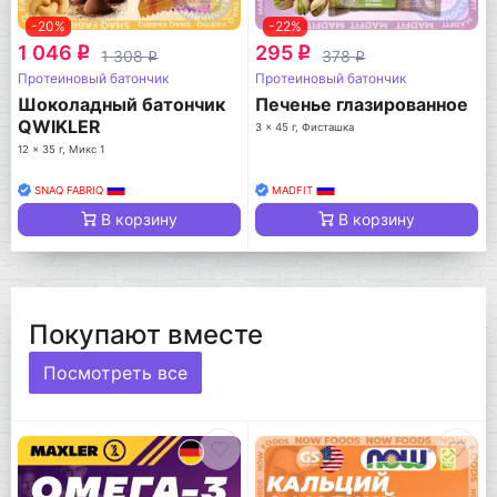
-20%
-22%
1 046
295
q
q
1 308
378
q
q
Протеиновый батончик
Протеиновый батончик
Шоколадный батончик
Печенье глазированное
QWIKLER
3 x 45 г, Фисташка
12 x 35 г, Микс 1
SNAQ FABRIQ
MADFIT
В корзину
В корзину
Покупают вместе
Посмотреть все