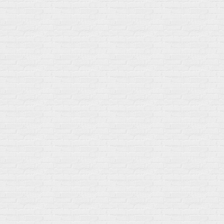
Мой город!
Москва
+7 (495) 108-73-79
+7 (977) 400-45-00
Самовывоз пн-пт 10-19 сб 11-15
г. Москва
ул. Профсоюзная 66c1
Нам 17 лет
Среди наших клиентов Профессионалы, Начинающие, Доктора и
др