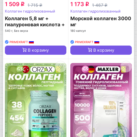
1 509
1 173
q
q
1 715
1 467
q
q
Коллаген гидролизованный
Коллаген гидролизованный
Коллаген 5,8 мг +
Морской коллаген 3000
гиалуроновая кислота +
мг
витамин С
540 г, Без вкуса
180 капсул
PRIMEKRAFT
PRIMEKRAFT
В корзину
В корзину