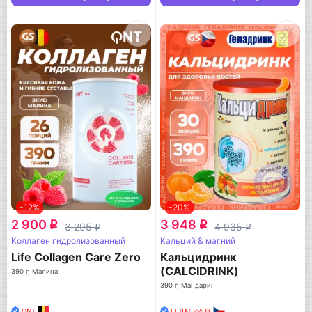
-12%
-20%
2 900
3 948
q
q
3 295
4 935
q
q
Коллаген гидролизованный
Кальций & магний
Life Collagen Care Zero
Кальцидринк
(CALCIDRINK)
390 г, Малина
390 г, Мандарин
QNT
ГЕЛАДРИНК