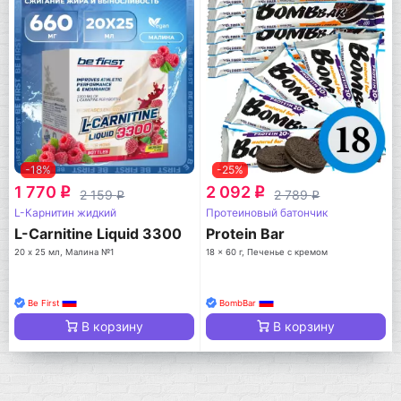
-18%
-25%
1 770
2 092
q
q
2 159
2 789
q
q
L-Карнитин жидкий
Протеиновый батончик
L-Carnitine Liquid 3300
Protein Bar
20 х 25 мл, Малина №1
18 x 60 г, Печенье с кремом
Be First
BombBar
В корзину
В корзину