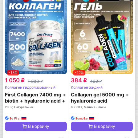
-18%
-22%
1 050
384
q
q
1 280
492
q
q
Коллаген гидролизованный
Коллаген жидкий
First Collagen 7400 mg +
Collagen gel 5000 mg +
biotin + hyaluronic acid +
hyaluronic acid
vitamin C
200 г, Натуральный
6 x 60 г, Малина - лайм
Be First
BombBar
В корзину
В корзину