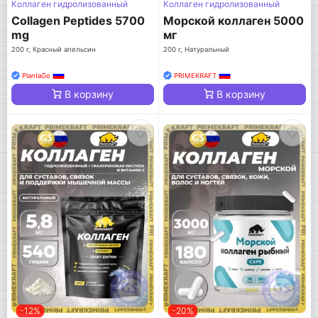
Коллаген гидролизованный
Коллаген гидролизованный
Collagen Peptides 5700
Морской коллаген 5000
mg
мг
200 г, Красный апельсин
200 г, Натуральный
PlantaGo
PRIMEKRAFT
В корзину
В корзину
-12%
-20%