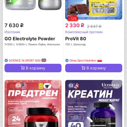
-12%
7 630
2 330
q
q
2 647
q
Изотоник
Комплексный протеин
GO Electrolyte Powder
ProVit 80
1x500 г, 1x1600 г, Лимон-Лайм, Апельсин
700 г, Шоколад
SCIENCE IN SPORT (SiS)
Olimp Sport Nutrition
В корзину
В корзину