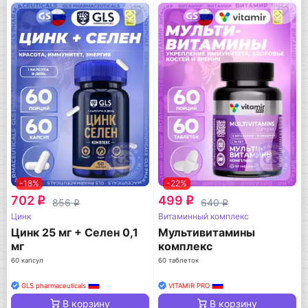
-18%
-22%
702
499
q
q
856
640
q
q
Цинк
Витаминный комплекс
Цинк 25 мг + Селен 0,1
Мультивитамины
мг
комплекс
60 капсул
60 таблеток
GLS pharmaceuticals
VITAMIR PRO
В корзину
В корзину