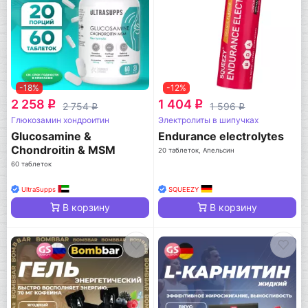
-18%
-12%
2 258
1 404
q
q
2 754
1 596
q
q
Глюкозамин хондроитин
Электролиты в шипучках
Glucosamine &
Endurance electrolytes
Chondroitin & MSM
20 таблеток, Апельсин
60 таблеток
UltraSupps
SQUEEZY
В корзину
В корзину