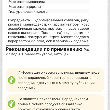
Экстракт шиповника
50 м
Экстракт ацеролы
50 м
Гиалуроновая кислота
4 мг
Ингредиенты: Гидролизованный коллаген, регулятор кисло
кислота, мальтодекстрин, ароматизаторы, краситель све к
аскорбиновая кислота, экстракт плодов ацеролы (Malpighia 
плодов шиповника (Rosa canina), подсластители: сукралоза
гликозиды, гиалуронат натрия. Может содержать вторичн
переработки мо лока, сои и зерновых содержащих глютен.
Рекомендации по применению
Растворите 8 г
мл воды. Принимать утром, натощак
Информация о характеристиках, внешнем виде
носит справочный характер и основывается на
последних доступных к моменту публикации
сведениях
Не является лекарством. Перед началом
приема любого продукта обязательно
проконсультируйтесь у специалиста