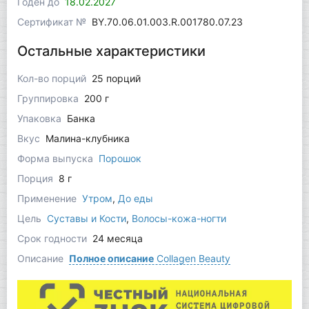
Годен до
18.02.2027
Сертификат №
BY.70.06.01.003.R.001780.07.23
Остальные характеристики
Кол-во порций
25 порций
Группировка
200 г
Упаковка
Банка
Вкус
Малина-клубника
Форма выпуска
Порошок
Порция
8 г
Применение
Утром
,
До еды
Цель
Суставы и Кости
,
Волосы-кожа-ногти
Срок годности
24 месяца
Описание
Полное описание
Collagen Beauty