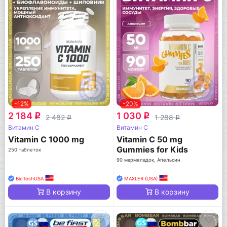
-12%
-20%
2 184
1 030
q
q
2 482
1 288
q
q
Витамин C
Витамин C
Vitamin C 1000 mg
Vitamin C 50 mg
Gummies for Kids
250 таблеток
90 мармеладок, Апельсин
BioTechUSA
MAXLER (USA)
В корзину
В корзину