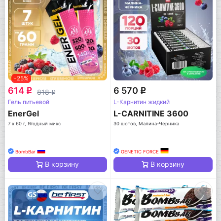
-25%
614
6 570
q
q
818
q
Гель питьевой
L-Карнитин жидкий
EnerGel
L-CARNITINE 3600
7 х 60 г, Ягодный микс
30 шотов, Малина-Черника
BombBar
GENETIC FORCE
В корзину
В корзину