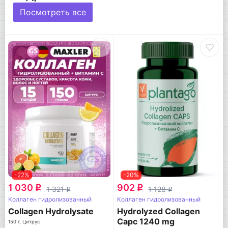
Посмотреть все
-22%
-20%
1 030
902
q
q
1 321
1 128
q
q
Коллаген гидролизованный
Коллаген гидролизованный
Collagen Hydrolysate
Hydrolyzed Collagen
Capc 1240 mg
150 г, Цитрус