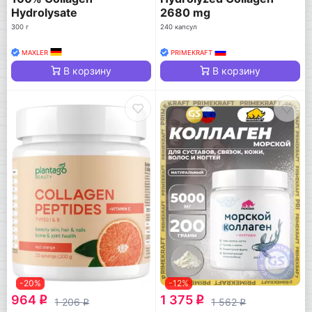
Hydrolysate
2680 mg
300 г
240 капсул
MAXLER
PRIMEKRAFT
В корзину
В корзину
-20%
-12%
964
1 375
q
q
1 206
1 562
q
q