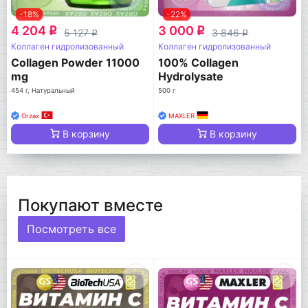
-18%
-22%
4 204
3 000
q
q
5 127
3 846
q
q
Коллаген гидролизованный
Коллаген гидролизованный
Collagen Powder 11000
100% Collagen
mg
Hydrolysate
454 г, Натуральный
500 г
Orzax
MAXLER
В корзину
В корзину
Покупают вместе
Посмотреть все