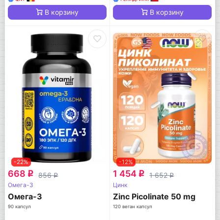
В корзину
В корзину
-22%
-12%
668
1 454
q
q
856
1 652
q
q
Омега-3
Цинк
Омега-3
Zinc Picolinate 50 mg
90 капсул
120 веган капсул