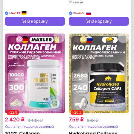
60 капсул
MAXLER
PlantaGo
В корзину
В корзину
-22%
-20%
2 420
759
q
q
3 103
948
q
q
Коллаген гидролизованный
Коллаген гидролизованный
100% Collagen
Hydrolyzed Collagen