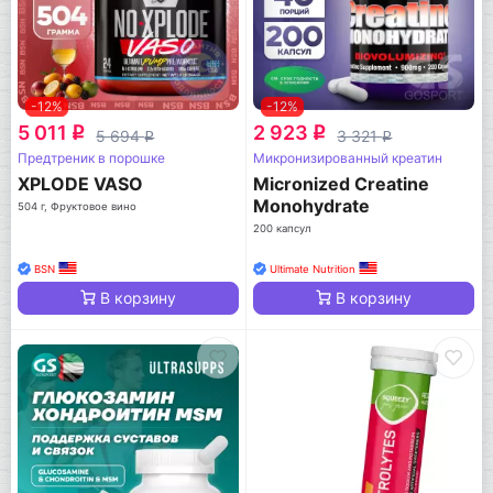
-12%
-12%
5 011
2 923
q
q
5 694
3 321
q
q
Предтреник в порошке
Микронизированный креатин
XPLODE VASO
Micronized Creatine
Monohydrate
504 г, Фруктовое вино
200 капсул
BSN
Ultimate Nutrition
В корзину
В корзину