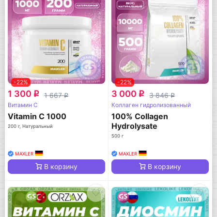
-22%
-22%
1 300
3 000
q
q
1 667
3 846
q
q
Витамин C
Коллаген гидролизованный
Vitamin C 1000
100% Collagen
Hydrolysate
200 г, Натуральный
500 г
MAXLER
MAXLER
В корзину
В корзину