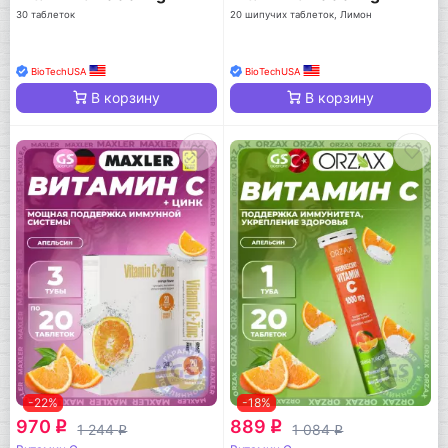
30 таблеток
20 шипучих таблеток, Лимон
BioTechUSA
BioTechUSA
В корзину
В корзину
-22%
-18%
970
889
q
q
1 244
1 084
q
q