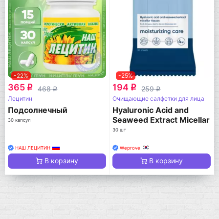
-22%
-25%
365
194
q
q
468
259
q
q
Лецитин
Очищающие салфетки для лица
Подсолнечный
Hyaluronic Acid and
Seaweed Extract Micellar
30 капсул
Tissues
30 шт
НАШ ЛЕЦИТИН
Weprove
В корзину
В корзину