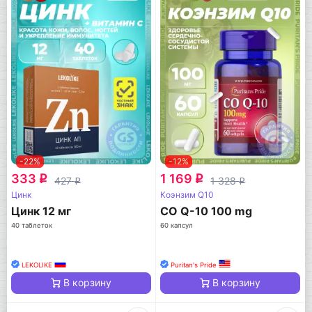
-22%
-12%
333
1 169
q
q
427
1 328
q
q
Цинк
Коэнзим Q10
Цинк 12 мг
CO Q-10 100 mg
40 таблеток
60 капсул
LEKOLIKE
Puritan's Pride
В корзину
В корзину