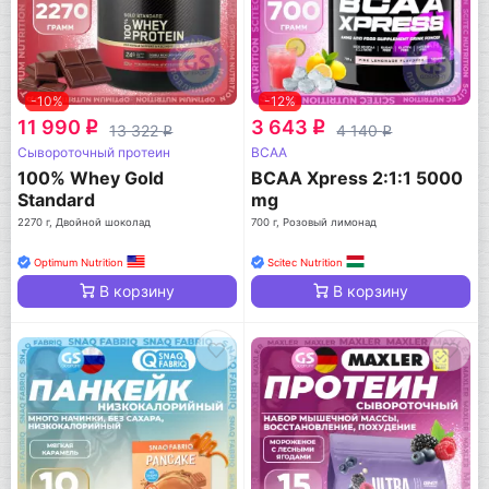
-10%
-12%
11 990
3 643
q
q
13 322
4 140
q
q
Сывороточный протеин
BCAA
100% Whey Gold
BCAA Xpress 2:1:1 5000
Standard
mg
2270 г, Двойной шоколад
700 г, Розовый лимонад
Optimum Nutrition
Scitec Nutrition
В корзину
В корзину