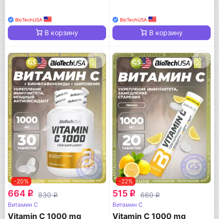
BioTechUSA
BioTechUSA
В корзину
В корзину
-20%
-22%
664
515
q
q
830
660
q
q
Витамин C
Витамин C
Vitamin C 1000 mg
Vitamin C 1000 mg