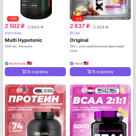
-12%
-12%
2 502
2 837
q
q
2 843
3 224
q
q
Изотоник
BCAA
Multi Hypotonic
Original
1000 мл, Апельсин
390 г, Сногсшибательный фруктовый
пунш
BioTechUSA
Xtend
В корзину
В корзину