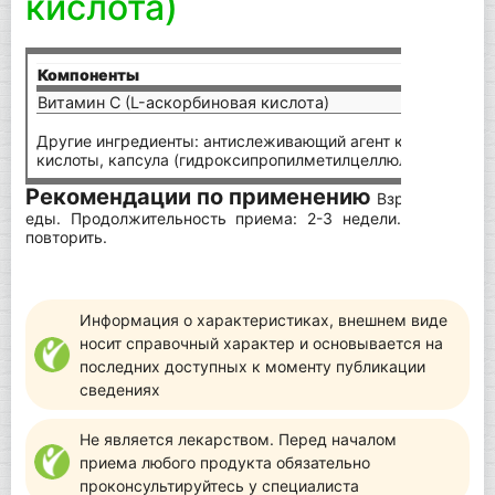
кислота)
Компоненты
на п
Витамин С (L-аскорбиновая кислота)
900 
Другие ингредиенты: антислеживающий агент кальциевая 
кислоты, капсула (гидроксипропилметилцеллюлоза).
Рекомендации по применению
Взрослым по 2 
еды. Продолжительность приема: 2-3 недели. При необ
повторить.
Информация о характеристиках, внешнем виде
носит справочный характер и основывается на
последних доступных к моменту публикации
сведениях
Не является лекарством. Перед началом
приема любого продукта обязательно
проконсультируйтесь у специалиста