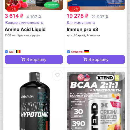
-12%
-12%
3 614
19 278
q
q
4 107
21 907
q
q
Жидкие аминокислоты
Для иммунитета
Amino Acid Liquid
Immun pro x3
1000 мл, Красные фрукты
курс 90 дней, Апельсин
QNT
Orthomol
В корзину
В корзину