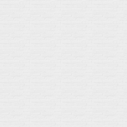
Мой город!
Москва
+7 (495) 108-73-79
+7 (977) 400-45-00
Самовывоз пн-пт 10-19 сб 11-15
г. Москва
ул. Профсоюзная 66c1
Нам 17 лет
Среди наших клиентов Профессионалы, Начинающие, Доктора и
др
Акции