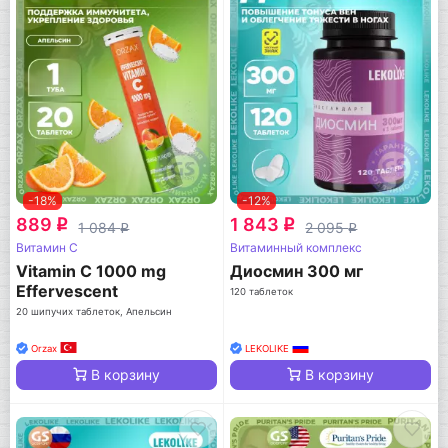
-18%
-12%
889
1 843
q
q
1 084
2 095
q
q
Витамин C
Витаминный комплекс
Vitamin C 1000 mg
Диосмин 300 мг
Effervescent
120 таблеток
20 шипучих таблеток, Апельсин
Orzax
LEKOLIKE
В корзину
В корзину