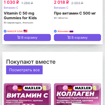
1 030
2 018
q
q
1 288
2 293
q
q
Витамин C
Витамин C
Vitamin C 50 mg
Про витамин С 500 мг
Gummies for Kids
60 таблеток
90 мармеладок, Апельсин
MAXLER (USA)
Жизнивек
В корзину
В корзину
Покупают вместе
Посмотреть все