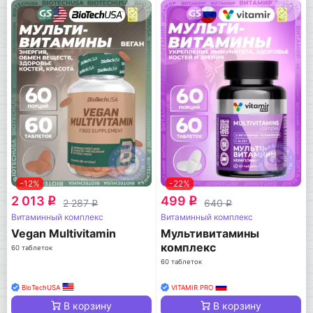
-12%
-22%
2 013
499
q
q
2 287
640
q
q
Витаминный комплекс
Витаминный комплекс
Vegan Multivitamin
Мультивитамины
комплекс
60 таблеток
60 таблеток
BioTechUSA
VITAMIR PRO
В корзину
В корзину