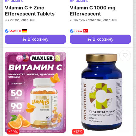
Витамин C
Витамин C
Vitamin C + Zinc
Vitamin C 1000 mg
Effervescent Tablets
Effervescent
3 х 20 таб, Апельсин
20 шипучих таблеток, Апельсин
MAXLER
Orzax
В корзину
В корзину
-20%
-12%