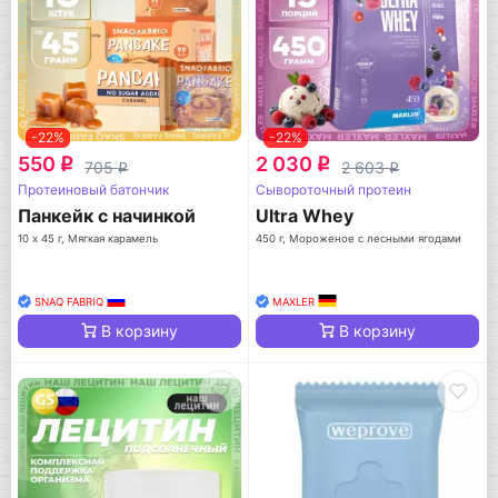
-22%
-22%
550
2 030
q
q
705
2 603
q
q
Протеиновый батончик
Сывороточный протеин
Панкейк с начинкой
Ultra Whey
10 х 45 г, Мягкая карамель
450 г, Мороженое с лесными ягодами
SNAQ FABRIQ
MAXLER
В корзину
В корзину