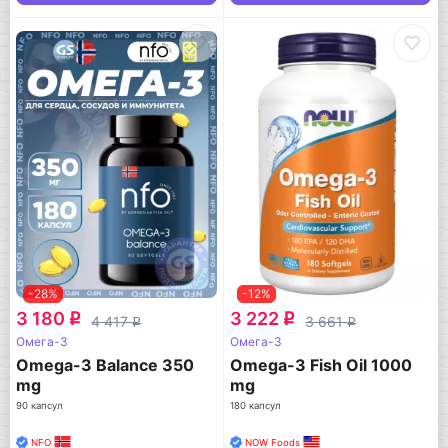
-28%
-12%
3 180
3 222
q
q
4 417
3 661
q
q
Омега-3
Омега-3
Omega-3 Balance 350
Omega-3 Fish Oil 1000
mg
mg
90 капсул
180 капсул
NFO
NOW Foods