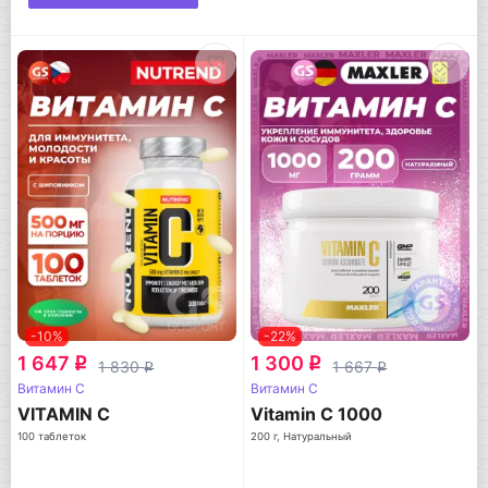
-10%
-22%
1 647
1 300
q
q
1 830
1 667
q
q
Витамин C
Витамин C
VITAMIN C
Vitamin C 1000
100 таблеток
200 г, Натуральный