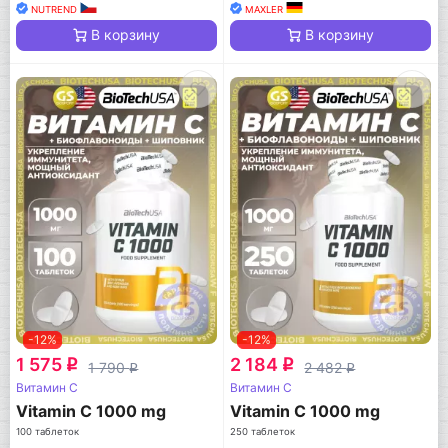
NUTREND
MAXLER
В корзину
В корзину
-12%
-12%
1 575
2 184
q
q
1 790
2 482
q
q
Витамин C
Витамин C
Vitamin C 1000 mg
Vitamin C 1000 mg
100 таблеток
250 таблеток