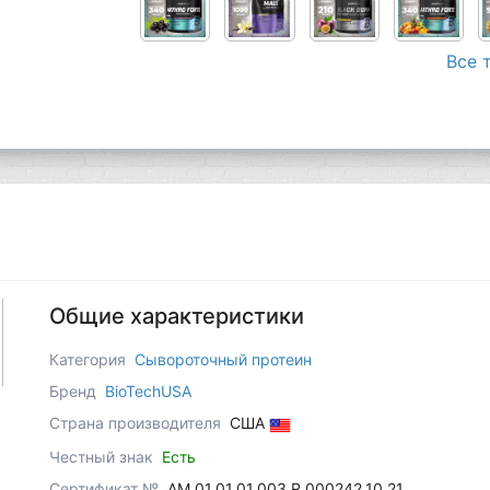
Все 
Общие характеристики
Категория
Сывороточный протеин
Бренд
BioTechUSA
Страна производителя
США
Честный знак
Есть
Сертификат №
AM.01.01.01.003.R.000242.10.21