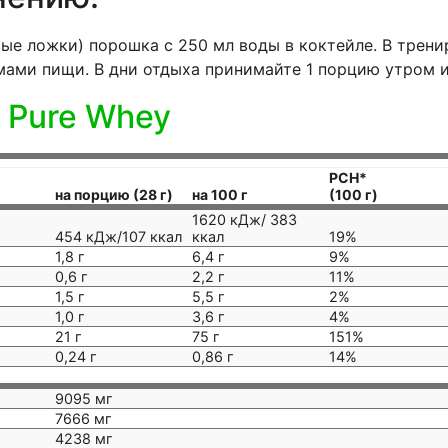
ые ложки) порошка с 250 мл воды в коктейле. В трени
ами пищи. В дни отдыха принимайте 1 порцию утром и
 Pure Whey
РСН*
на порцию (28 г)
на 100 г
(100 г)
1620 кДж/ 383
454 кДж/107 ккал
ккал
19%
1,8 г
6,4 г
9%
0,6 г
2,2 г
11%
1,5 г
5,5 г
2%
1,0 г
3,6 г
4%
21 г
75 г
151%
0,24 г
0,86 г
14%
9095 мг
7666 мг
4238 мг