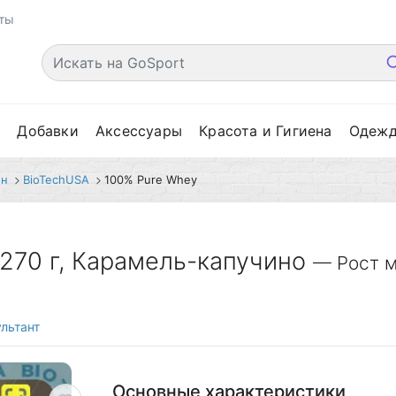
ты
е
Добавки
Аксессуары
Красота и Гигиена
Одеж
ин
BioTechUSA
100% Pure Whey
270 г, Карамель-капучино
— Рост м
льтант
Основные характеристики