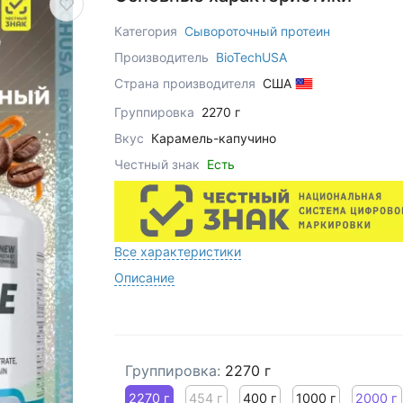
Категория
Сывороточный протеин
Производитель
BioTechUSA
Страна производителя
США
Группировка
2270 г
Вкус
Карамель-капучино
Честный знак
Есть
Все характеристики
Описание
Группировка:
2270 г
2270 г
454 г
400 г
1000 г
2000 г