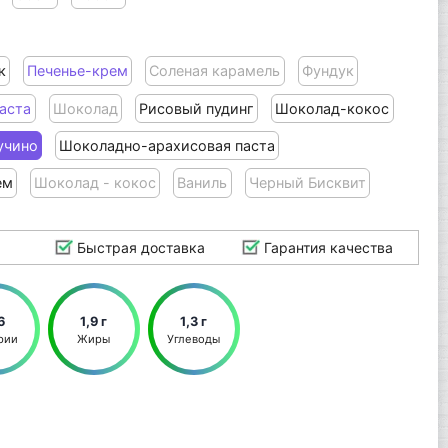
к
Печенье-крем
Соленая карамель
Фундук
аста
Шоколад
Рисовый пудинг
Шоколад-кокос
учино
Шоколадно-арахисовая паста
ем
Шоколад - кокос
Ваниль
Черный Бисквит
Быстрая доставка
Гарантия качества
6
1,9 г
1,3 г
рии
Жиры
Углеводы