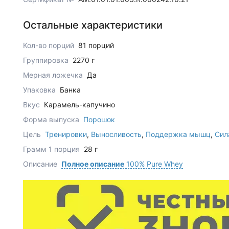
Остальные характеристики
Кол-во порций
81 порций
Группировка
2270 г
Мерная ложечка
Да
Упаковка
Банка
Вкус
Карамель-капучино
Форма выпуска
Порошок
Цель
Тренировки
,
Выносливость
,
Поддержка мышц
,
Сил
Грамм 1 порция
28 г
Описание
Полное описание
100% Pure Whey