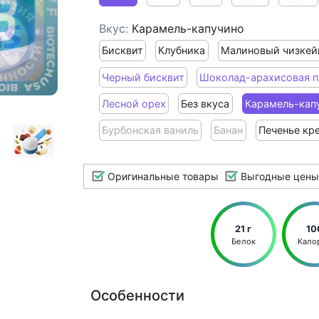
Вкус:
Карамель-капучино
Бисквит
Клубника
Малиновый чизкей
Черный бисквит
Шоколад-арахисовая п
Лесной орех
Без вкуса
Карамель-кап
Бурбонская ваниль
Банан
Печенье кр
Оригинальные товары
Выгодные цены
21 г
10
Белок
Кало
Особенности