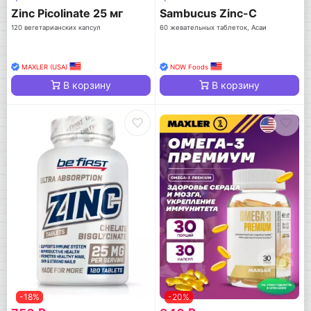
Zinc Picolinate 25 мг
Sambucus Zinc-C
120 вегетарианских капсул
60 жевательных таблеток, Асаи
MAXLER (USA)
NOW Foods
В корзину
В корзину
-18%
-20%