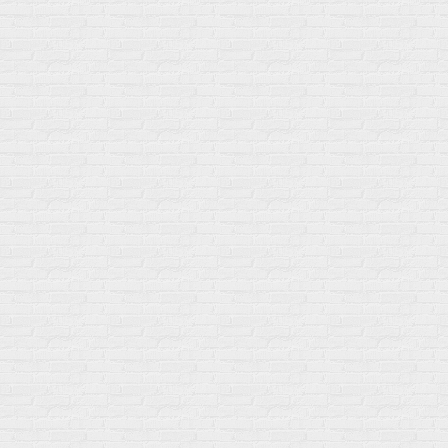
Гели
Витамин A (ретинол)
Батончики
Витамины группы B
Аргинин-Цитрулин
Витамин D
Послетренировочный комлекс
Фолиевая кислота (B9)
L-Карнитин
Витамины для женщин
Гейнеры
Витамины для мужчин
Изотоники &
Минералы
Электролиты
Основные минералы
Изотоники в порошке
Кальций & магний
Изотоники в таблетках
Железо
Изотонические концентарты
Кальций
Углеводная загрузка
Магний
Гели без кофеина
Цинк
Гели питьевые
Солевые таблетки
Доставка и оплата
Бренды
Статьи