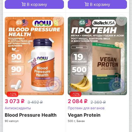
В корзину
В корзину
-12%
-12%
3 073
2 084
q
q
3 492
2 369
q
q
Антиоксиданты
Протеин для веганов
Blood Pressure Health
Vegan Protein
90 капсул
500 г, Банан