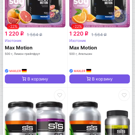
-22%
-22%
1 220
1 220
q
q
1 564
1 564
q
q
Изотоник
Изотоник
Max Motion
Max Motion
500 г, Лимон-грейпфрут
500 г, Апельсин
MAXLER
MAXLER
В корзину
В корзину