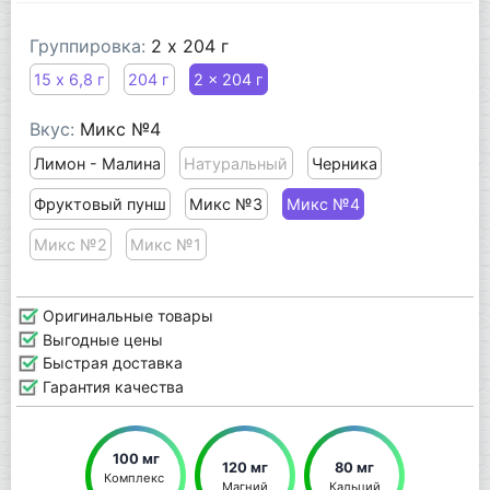
Группировка:
2 x 204 г
15 х 6,8 г
204 г
2 x 204 г
Вкус:
Микс №4
Лимон - Малина
Натуральный
Черника
Фруктовый пунш
Микс №3
Микс №4
Микс №2
Микс №1
Оригинальные товары
Выгодные цены
Быстрая доставка
Гарантия качества
100 мг
120 мг
80 мг
Комплекс 
Магний
Кальций