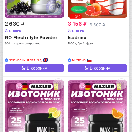
-10%
2 630
3 156
q
q
3 507
q
Изотоник
Изотоник
GO Electrolyte Powder
Isodrinx
500 г, Черная смородина
1000 г, Грейпфрут
SCIENCE IN SPORT (SiS)
NUTREND
В корзину
В корзину