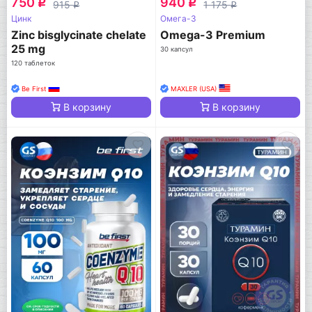
750
940
q
q
915
1 175
q
q
Цинк
Омега-3
Zinc bisglycinate chelate
Omega-3 Premium
25 mg
30 капсул
120 таблеток
Be First
MAXLER (USA)
В корзину
В корзину