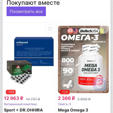
Покупают вместе
Посмотреть все
-12%
-12%
12 963
2 366
q
q
14 731
2 688
q
q
Витаминный комплекс
Омега-3
Sport + DR.OHHIRA
Mega Omega 3