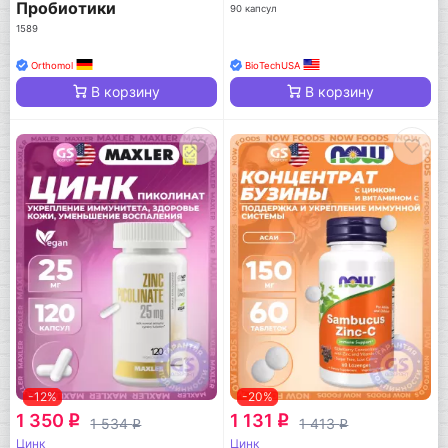
Пробиотики
90 капсул
1589
Orthomol
BioTechUSA
В корзину
В корзину
-12%
-20%
1 350
1 131
q
q
1 534
1 413
q
q
Цинк
Цинк