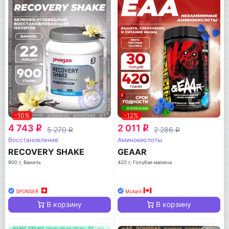
-10%
-12%
4 743
2 011
q
q
5 270
2 286
q
q
Восстановление
Аминокислоты
RECOVERY SHAKE
GEAAR
900 г, Ваниль
420 г, Голубая малина
SPONSER
Mutant
В корзину
В корзину