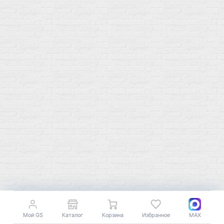
Публичная оферта
Политику конфиденциальности
Купить оптом
Почему выбирают нас
Отследить заказ
О магазине
Сотрудничество
Контакты
Распродажа
Подпишитесь на полезную рассылку о новинках, акциях и
спецпредложениях
GoSport в Маркетплейсах
Мой GS
Каталог
Корзина
Избранное
MAX