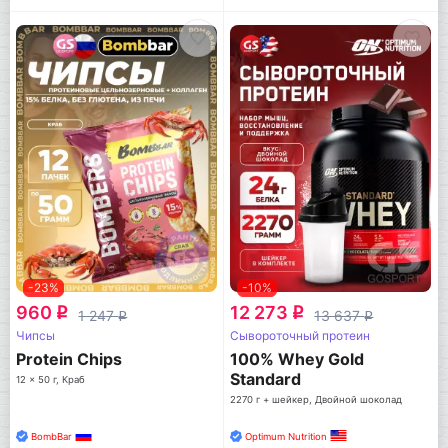
-23%
-10%
960
12 273
q
q
1 247
13 637
q
q
Чипсы
Сывороточный протеин
Protein Chips
100% Whey Gold
Standard
12 x 50 г, Краб
2270 г + шейкер, Двойной шоколад
BombBar
Optimum Nutrition