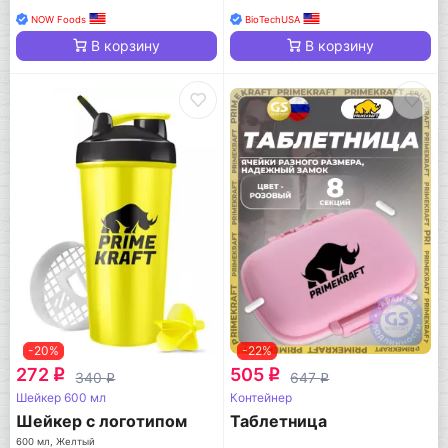
NOW Foods
BioTechUSA
В корзину
В корзину
-20%
-22%
272
505
q
q
340
647
q
q
Шейкер 600 мл
Контейнер
Шейкер с логотипом
Таблетница
600 мл, Желтый