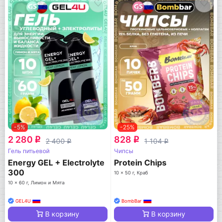
-5%
-25%
2 280
828
q
q
2 400
1 104
q
q
Гель питьевой
Чипсы
Energy GEL + Electrolyte
Protein Chips
300
10 x 50 г, Краб
10 x 60 г, Лимон и Мята
GEL4U
BombBar
В корзину
В корзину