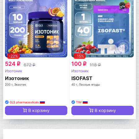
-22%
-15%
524
100
q
q
672
118
q
q
Изотоник
Изотоник
Изотоник
ISOFAST
200 г, Экзотик
40 г, Лесные ягоды
GLS pharmaceuticals
TIM
В корзину
В корзину