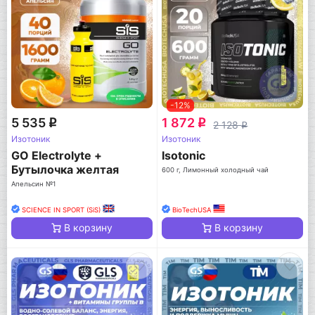
-12%
5 535
1 872
q
q
2 128
q
Изотоник
Изотоник
GO Electrolyte +
Isotonic
Бутылочка желтая
600 г, Лимонный холодный чай
Апельсин №1
SCIENCE IN SPORT (SiS)
BioTechUSA
В корзину
В корзину