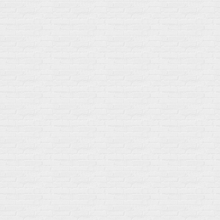
Самовывоз пн-пт 10-19 сб 11-15
г. Москва
ул. Профсоюзная 66c1
Нам 17 лет
Среди наших клиентов Профессионалы, Начинающие, Доктора и
др
Акции
Товары по выгодной цене
sales
@
gosport
.
shop
Популярное
Для иммунитета
Протеин
Аминокислоты
BCAA
Антиоксиданты, Q10
Аминокислоты
Для пищеварения
Глютамин
Для иммунитета
Креатин
Экстракты
Для связок и суставов
Витамины
Предтреники
Витаминный комплекс