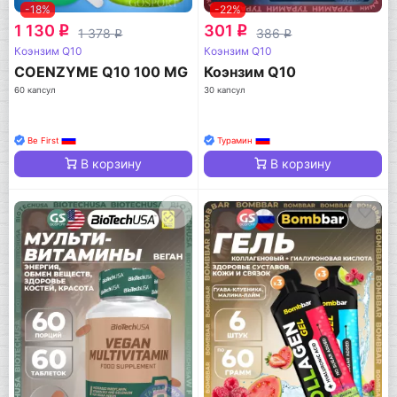
-18%
-22%
1 130
301
q
q
1 378
386
q
q
Коэнзим Q10
Коэнзим Q10
COENZYME Q10 100 MG
Коэнзим Q10
60 капсул
30 капсул
Be First
Турамин
В корзину
В корзину