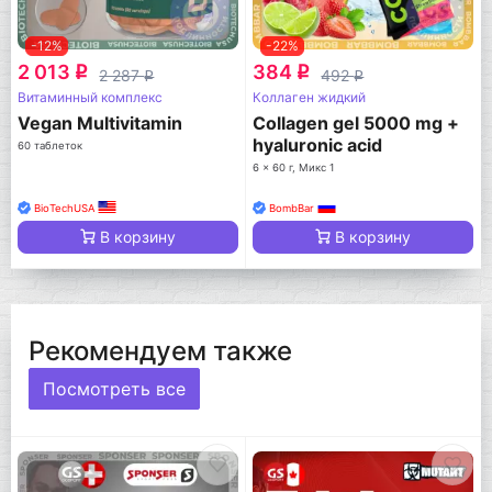
-12%
-22%
2 013
384
q
q
2 287
492
q
q
Витаминный комплекс
Коллаген жидкий
Vegan Multivitamin
Collagen gel 5000 mg +
hyaluronic acid
60 таблеток
6 x 60 г, Микс 1
BioTechUSA
BombBar
В корзину
В корзину
Рекомендуем также
Посмотреть все