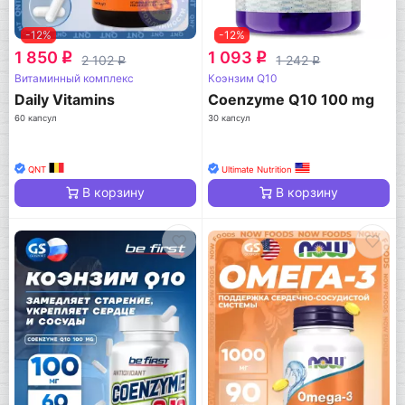
-12%
-12%
1 850
1 093
q
q
2 102
1 242
q
q
Витаминный комплекс
Коэнзим Q10
Daily Vitamins
Coenzyme Q10 100 mg
60 капсул
30 капсул
QNT
Ultimate Nutrition
В корзину
В корзину