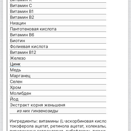
Витамин С
80 м
Витамин В1
1,1 м
Витамин В2
1,4 м
Ниацин
16 мг
Пантотеновая кислота
6 мг
Витамин В6
1,4 м
Биотин
50 м
Фолиевая кислота
200 
Витамин В12
2,5 
Железо
14 м
Цинк
10 мг
Медь
1 мг 
Марганец
1,8 м
Селен
55 м
Хром
40 м
Молибден
50 мк
Йод
150 
Экстракт корня женьшеня
37 м
из них гинзенозиды
29,6
Ингредиенты: витамины (L-аскорбиновая кислота, никотин
токоферола ацетат, ретинола ацетат, холекальциферол, D-п
пиридоксина гидрохлорид, рибофлавин, тиамин мононитрат,