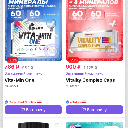
-20%
-20%
786
900
q
q
982
1 125
q
q
Витаминный комплекс
Витаминный комплекс
Vita-Min One
Vitality Complex Caps
60 капсул
60 капсул
Olimp Sport Nutrition
ActivLab
В корзину
В корзину