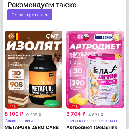
Рекомендуем также
Посмотреть все
-12%
-20%
8 100
3 704
q
q
9 205
4 631
q
q
Изолят протеина
Комплекс хондропротекторов
METAPURE ZERO CARB
Артродиет (Geladrink