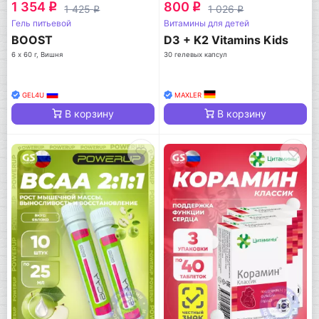
1 354
800
q
q
1 425
1 026
q
q
Гель питьевой
Витамины для детей
BOOST
D3 + K2 Vitamins Kids
6 х 60 г, Вишня
30 гелевых капсул
GEL4U
MAXLER
В корзину
В корзину