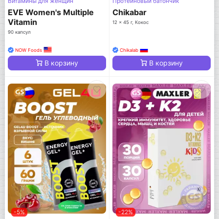
Витамины для женщин
Протеиновый батончик
EVE Women's Multiple
Chikabar
Vitamin
12 x 45 г, Кокос
90 капсул
NOW Foods
Chikalab
В корзину
В корзину
-5%
-22%