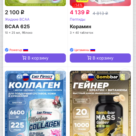
-14%
2 100
4 139
q
q
4 813
q
Жидкие BCAA
Пептиды
BCAA 625
Корамин
10 x 25 мл, Яблоко
3 x 40 таблеток
Powerup
Цитамины
В корзину
В корзину