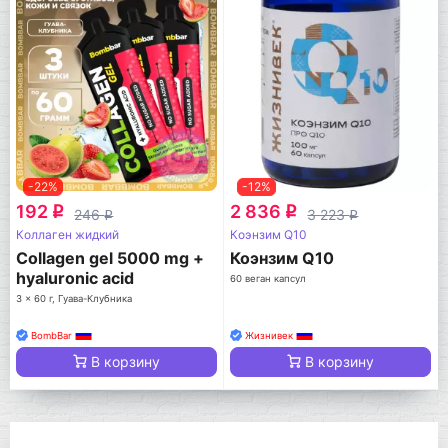
-22%
-12%
192
2 836
q
q
246
3 223
q
q
Коллаген жидкий
Коэнзим Q10
Collagen gel 5000 mg +
Коэнзим Q10
hyaluronic acid
60 веган капсул
3 x 60 г, Гуава-Клубника
BombBar
Жизнивек
В корзину
В корзину