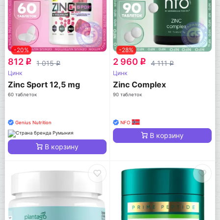
-20%
-28%
812
2 960
q
q
1 015
4 111
q
q
Цинк
Цинк
Zinc Sport 12,5 mg
Zinc Complex
60 таблеток
90 таблеток
Genius Nutrition
NFO
В корзину
В корзину