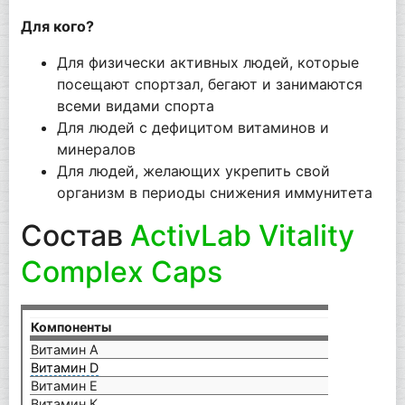
Для кого?
Для физически активных людей, которые
посещают спортзал, бегают и занимаются
всеми видами спорта
Для людей с дефицитом витаминов и
минералов
Для людей, желающих укрепить свой
организм в периоды снижения иммунитета
Состав
ActivLab Vitality
Complex Caps
Компоненты
на п
Витамин А
800 
Витамин D
5 мк
Витамин Е
12 м
Витамин К
75 м