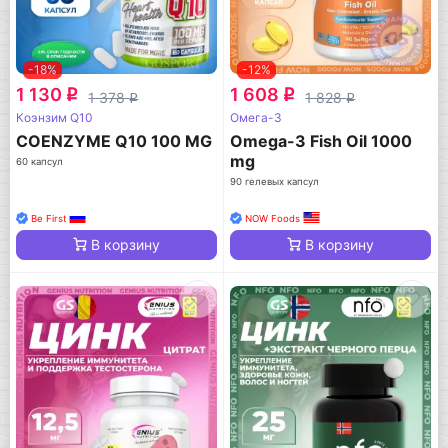
-18%
-12%
1 130
1 608
q
q
1 378
1 828
q
q
Коэнзим Q10
Омега-3
COENZYME Q10 100 MG
Omega-3 Fish Oil 1000
mg
60 капсул
90 гелевых капсул
Be First
NOW Foods
В корзину
В корзину