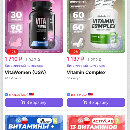
-12%
-12%
1 710
1 137
q
q
1 943
1 292
q
q
Витаминный комплекс
Витаминный комплекс
VitaWomen (USA)
Vitamin Complex
90 таблеток
60 капсул
MAXLER (USA)
BioTechUSA
В корзину
В корзину