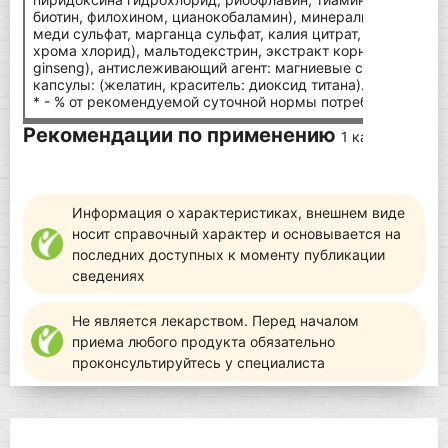
биотин, филохином, цианокобаламин), минералы (железа су
меди сульфат, марганца сульфат, калия цитрат, натрия селе
хрома хлорид), мальтодекстрин, экстракт корня женьшеня
ginseng), антислеживающий агент: магниевые соли жирных 
капсулы: (желатин, краситель: диоксид титана).
* - % от рекомендуемой суточной нормы потребления.
Рекомендации по применению
1 капсула в де
Информация о характеристиках, внешнем виде
носит справочный характер и основывается на
последних доступных к моменту публикации
сведениях
Не является лекарством. Перед началом
приема любого продукта обязательно
проконсультируйтесь у специалиста