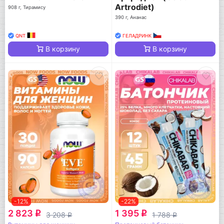
Artrodiet)
908 г, Тирамису
390 г, Ананас
QNT
ГЕЛАДРИНК
В корзину
В корзину
-12%
-22%
2 823
1 395
q
q
3 208
1 788
q
q