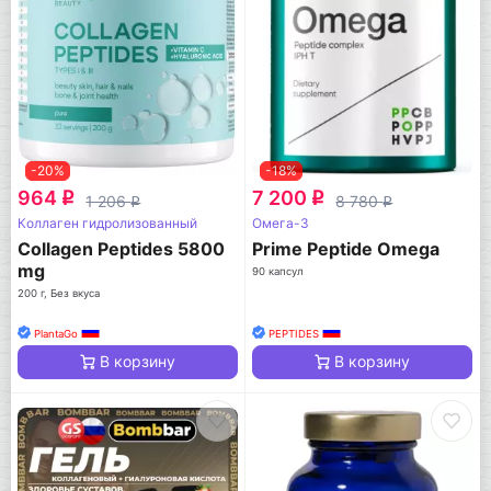
-20%
-18%
964
7 200
q
q
1 206
8 780
q
q
Коллаген гидролизованный
Омега-3
Collagen Peptides 5800
Prime Peptide Omega
mg
90 капсул
200 г, Без вкуса
PlantaGo
PEPTIDES
В корзину
В корзину