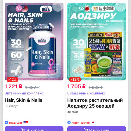
-12%
-12%
1 221
1 705
q
q
1 387
1 938
q
q
Витаминный комплекс
Витаминный комплекс
Hair, Skin & Nails
Напиток растительный
Аодзиру 25 овощей
60 капсул
30 саше
Haya Labs
Nihon Yakken
В корзину
В корзину