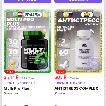
-12%
-20%
2 714
603
q
q
3 084
754
q
q
Витаминный комплекс
Витаминный комплекс
Multi Pro Plus
ANTISTRESS COMPLEX
30 пакетиков
60 капсул