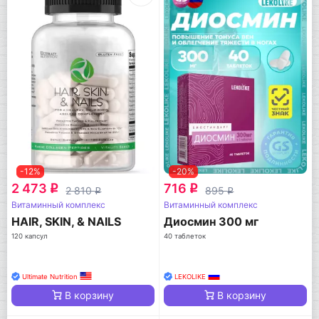
-12%
-20%
2 473
716
q
q
2 810
895
q
q
Витаминный комплекс
Витаминный комплекс
HAIR, SKIN, & NAILS
Диосмин 300 мг
120 капсул
40 таблеток
Ultimate Nutrition
LEKOLIKE
В корзину
В корзину