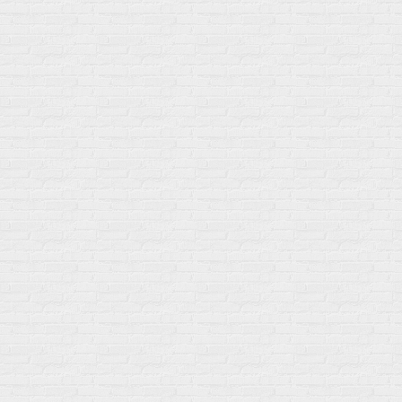
Нам 17 лет
Среди наших клиентов Профессионалы, Начинающие, Доктора и
др
Акции
Товары по выгодной цене
sales
@
gosport
.
shop
Популярное
Для иммунитета
Протеин
Аминокислоты
BCAA
Антиоксиданты, Q10
Аминокислоты
Для пищеварения
Глютамин
Для иммунитета
Креатин
Экстракты
Для связок и суставов
Витамины
Предтреники
Витаминный комплекс
Гели
Витамин A (ретинол)
Батончики
Витамины группы B
Аргинин-Цитрулин
Витамин D
Послетренировочный комлекс
Фолиевая кислота (B9)