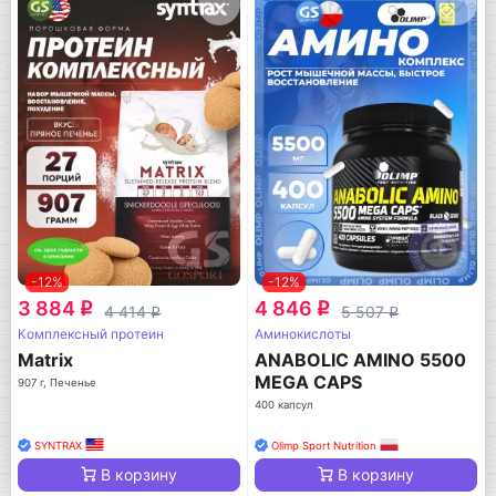
-12%
-12%
3 884
4 846
q
q
4 414
5 507
q
q
Комплексный протеин
Аминокислоты
Matrix
ANABOLIC AMINO 5500
MEGA CAPS
907 г, Печенье
400 капсул
SYNTRAX
Olimp Sport Nutrition
В корзину
В корзину