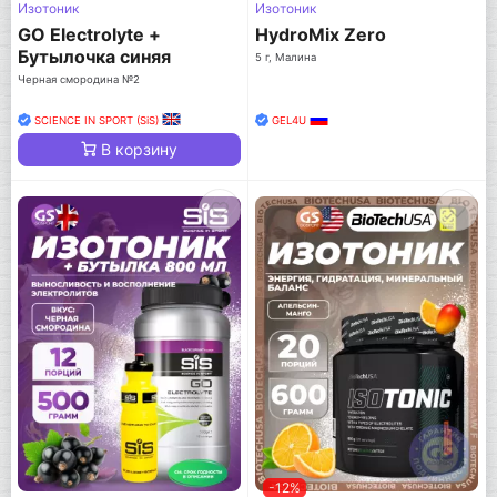
Изотоник
Изотоник
GO Electrolyte +
HydroMix Zero
Бутылочка синяя
5 г, Малина
Черная смородина №2
SCIENCE IN SPORT (SiS)
GEL4U
В корзину
-12%