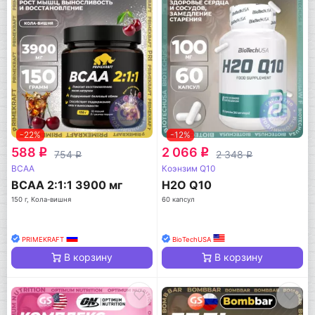
-22%
-12%
588
2 066
q
q
754
2 348
q
q
BCAA
Коэнзим Q10
BCAA 2:1:1 3900 мг
H2O Q10
150 г, Кола-вишня
60 капсул
PRIMEKRAFT
BioTechUSA
В корзину
В корзину