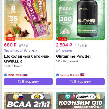
-22%
-12%
680
2 504
q
q
872
2 845
q
q
Протеиновый батончик
L-Глютамин
Шоколадный батончик
Glutamine Powder
QWIKLER
300 г, Натуральный
8 x 35 г, Микс 8
SNAQ FABRIQ
Optimum Nutrition
В корзину
В корзину