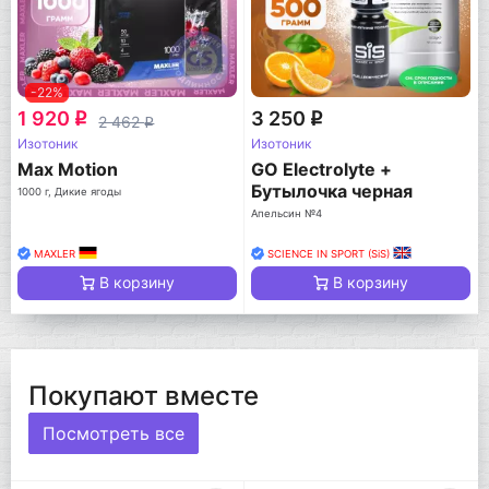
-22%
1 920
3 250
q
q
2 462
q
Изотоник
Изотоник
Max Motion
GO Electrolyte +
Бутылочка черная
1000 г, Дикие ягоды
Апельсин №4
MAXLER
SCIENCE IN SPORT (SiS)
В корзину
В корзину
Покупают вместе
Посмотреть все