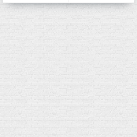
Мой город!
Москва
+7 (495) 108-73-79
+7 (977) 400-45-00
Самовывоз пн-пт 10-19 сб 11-15
г. Москва
ул. Профсоюзная 66c1