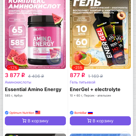
-12%
-25%
3 877
877
q
q
4 406
1 169
q
q
Аминокислоты
Гель питьевой
Essential Amino Energy
EnerGel + electrolyte
585 г, Арбуз
10 x 60 г, Персик - апельсин
Optimum Nutrition
BombBar
В корзину
В корзину