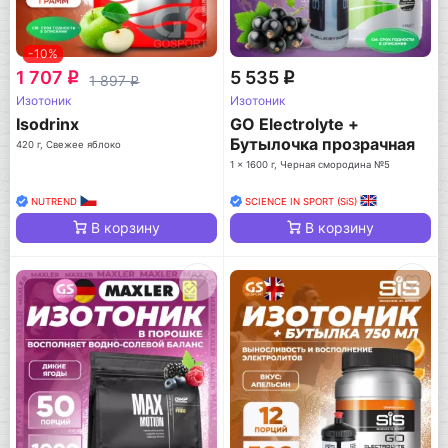
-10%
1 707
5 535
q
q
1 897
q
Изотоник
Изотоник
Isodrinx
GO Electrolyte +
Бутылочка прозрачная
420 г, Свежее яблоко
1 x 1600 г, Черная смородина №5
NUTREND
SCIENCE IN SPORT (SiS)
В корзину
В корзину