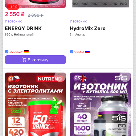
-12%
2 550
q
2 898
q
Изотоник
Изотоник
ENERGY DRINK
HydroMix Zero
650 г, Нейтральный
5 г, Ананас
SQUEEZY
GEL4U
В корзину