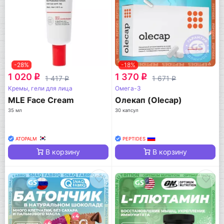
-28%
-18%
1 020
1 370
q
q
1 417
1 671
q
q
Кремы, гели для лица
Омега-3
MLE Face Cream
Олекап (Olecap)
35 мл
30 капсул
ATOPALM
PEPTIDES
В корзину
В корзину