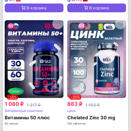
NFO
Be First
В корзину
В корзину
-18%
-20%
1 080
883
q
q
1 317
1 103
q
q
Витаминный комплекс
Цинк
Витамины 50 плюс
Chelated Zinc 30 mg
60 капсул
100 таблеток