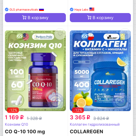
GLS pharmaceuticals
Haya Labs
В корзину
В корзину
-12%
-12%
1 169
3 365
q
q
1 328
3 824
q
q
Коэнзим Q10
Коллаген гидролизованный
CO Q-10 100 mg
COLLAREGEN