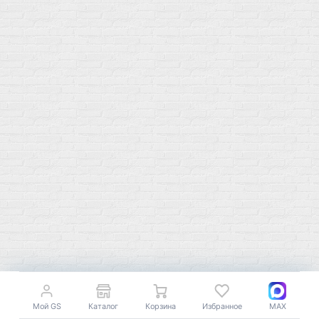
L-Карнитин
Витамины для женщин
Гейнеры
Витамины для мужчин
Изотоники &
Минералы
Электролиты
Основные минералы
Изотоники в порошке
Кальций & магний
Изотоники в таблетках
Железо
Изотонические концентарты
Кальций
Углеводная загрузка
Магний
Гели без кофеина
Цинк
Гели питьевые
Солевые таблетки
Доставка и оплата
Бренды
Статьи
Публичная оферта
Политику конфиденциальности
Купить оптом
Мой GS
Каталог
Корзина
Избранное
MAX