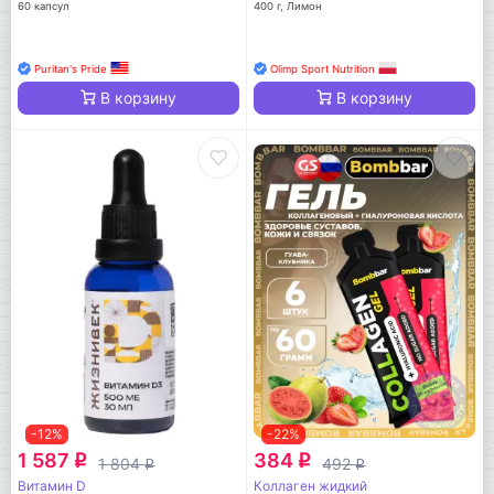
60 капсул
400 г, Лимон
Puritan's Pride
Olimp Sport Nutrition
В корзину
В корзину
-12%
-22%
1 587
384
q
q
1 804
492
q
q
Витамин D
Коллаген жидкий