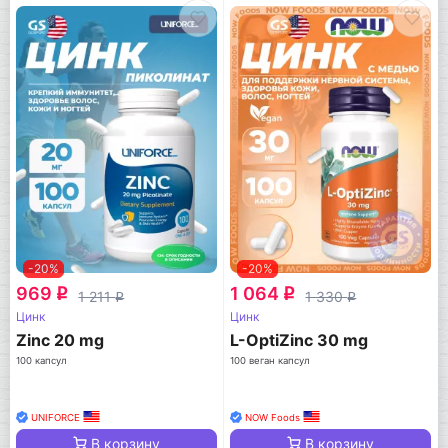
-20%
-20%
969
1 064
q
q
1 211
1 330
q
q
Цинк
Цинк
Zinc 20 mg
L-OptiZinc 30 mg
100 капсул
100 веган капсул
UNIFORCE
NOW Foods
В корзину
В корзину