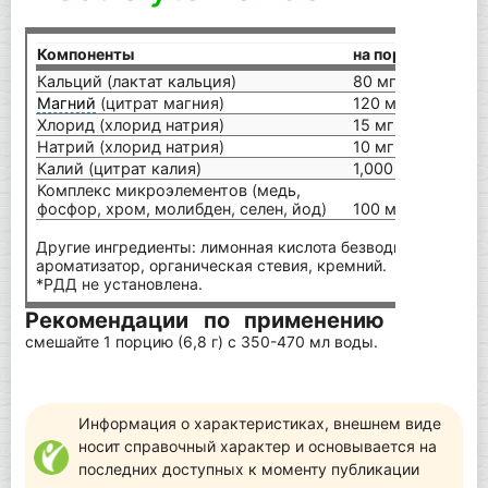
Компоненты
на порцию (6,8 г)
Кальций (лактат кальция)
80 мг
Магний
(цитрат магния)
120 мг
Хлорид (хлорид натрия)
15 мг
Натрий (хлорид натрия)
10 мг
Калий (цитрат калия)
1,000 мг
Комплекс микроэлементов (медь,
фосфор, хром, молибден, селен, йод)
100 мг
Другие ингредиенты: лимонная кислота безводная, эритрит
ароматизатор, органическая стевия, кремний.
*РДД не установлена.
Рекомендации по применению
В качеств
смешайте 1 порцию (6,8 г) с 350-470 мл воды.
Информация о характеристиках, внешнем виде
носит справочный характер и основывается на
последних доступных к моменту публикации