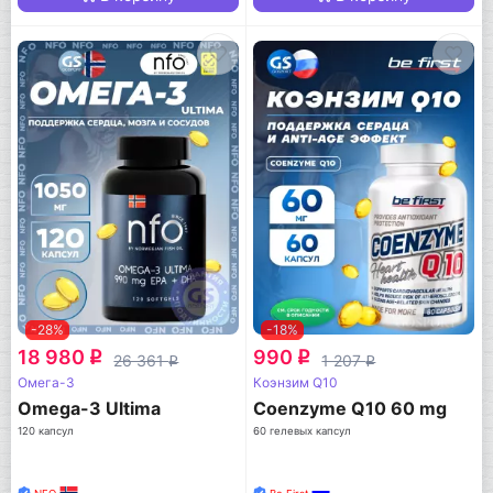
-28%
-18%
18 980
990
q
q
26 361
1 207
q
q
Омега-3
Коэнзим Q10
Omega-3 Ultima
Coenzyme Q10 60 mg
120 капсул
60 гелевых капсул