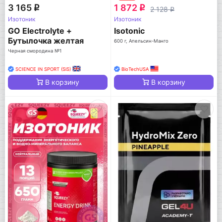
3 165
1 872
q
q
2 128
q
Изотоник
Изотоник
GO Electrolyte +
Isotonic
Бутылочка желтая
600 г, Апельсин-Манго
Черная смородина №1
SCIENCE IN SPORT (SiS)
BioTechUSA
В корзину
В корзину