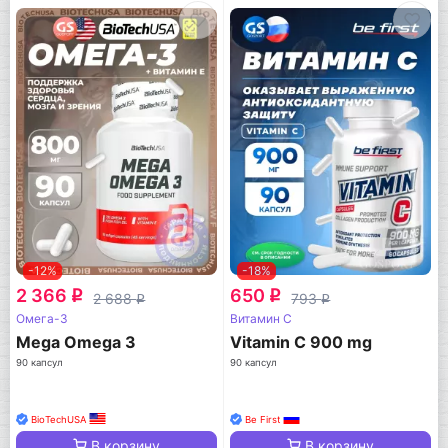
-12%
-18%
2 366
650
q
q
2 688
793
q
q
Омега-3
Витамин C
Mega Omega 3
Vitamin C 900 mg
90 капсул
90 капсул
BioTechUSA
Be First
В корзину
В корзину