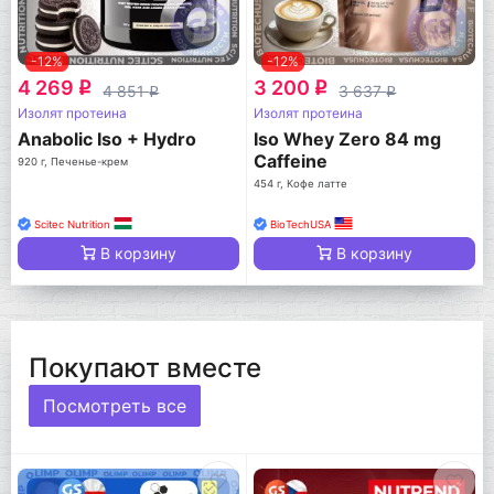
-12%
-12%
4 269
3 200
q
q
4 851
3 637
q
q
Изолят протеина
Изолят протеина
Anabolic Iso + Hydro
Iso Whey Zero 84 mg
Caffeine
920 г, Печенье-крем
454 г, Кофе латте
Scitec Nutrition
BioTechUSA
В корзину
В корзину
Покупают вместе
Посмотреть все