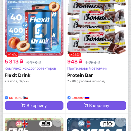
-14%
-25%
5 313
948
q
q
6 178
1 264
q
q
Комплекс хондропротекторов
Протеиновый батончик
Flexit Drink
Protein Bar
2 x 400 г, Персик
7 x 60 г, Двойной шоколад
NUTREND
BombBar
В корзину
В корзину