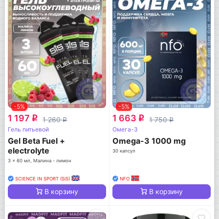
-5%
-5%
1 197
1 663
q
q
1 260
1 750
q
q
Гель питьевой
Омега-3
Gel Beta Fuel +
Omega-3 1000 mg
electrolyte
30 капсул
3 x 60 мл, Малина - лимон
SCIENCE IN SPORT (SiS)
NFO
В корзину
В корзину