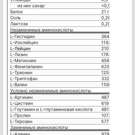
из них сахар
<0,5 г
1,0
Белок
21 г
84
Соль
0,28 г
1,1
Лактоза
0,20 г
0,
Незаменимые аминокислоты
L-Гистидин
364 мг
L-Изолейцин
1142 мг
L-Лейцин
2103 мг
L-Лизин
1783 мг
L-Метионин
456 мг
L-Фенилаланин
620 мг
L-Треонин
1255 мг
L-Триптофан
332 мг
L-Валин
1106 мг
Условно незаменимые аминокислоты
L-Аргинин
487 мг
L-Цистеин
619 мг
L-Глутамин и L-глутаминовая кислота
4813 мг
L-Пролин
1072 мг
L-Тирозин
577 мг
Заменимые аминокислоты
L-Аланин
929 мг