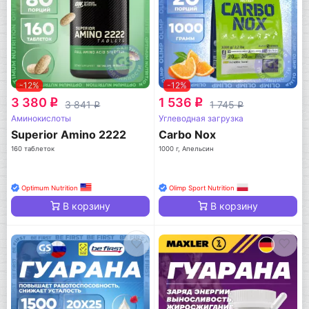
-12%
-12%
3 380
1 536
q
q
3 841
1 745
q
q
Аминокислоты
Углеводная загрузка
Superior Amino 2222
Carbo Nox
160 таблеток
1000 г, Апельсин
Optimum Nutrition
Olimp Sport Nutrition
В корзину
В корзину