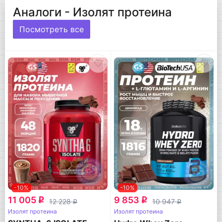
Аналоги - Изолят протеина
Посмотреть все
-10%
-10%
11 005
9 853
q
q
12 228
10 947
q
q
Изолят протеина
Изолят протеина