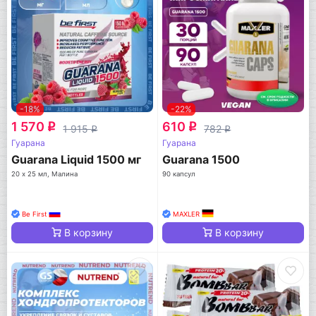
-18%
-22%
1 570
610
q
q
1 915
782
q
q
Гуарана
Гуарана
Guarana Liquid 1500 мг
Guarana 1500
20 х 25 мл, Малина
90 капсул
Be First
MAXLER
В корзину
В корзину