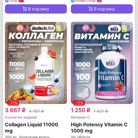
Orzax
Puritan's Pride
В корзину
В корзину
-12%
-12%
3 667
1 250
q
q
4 167
1 421
q
q
Коллаген жидкий
Витамин C
Collagen Liquid 11000
High Potency Vitamin C
mg
1000 mg
1000 мл, Тропические фрукты
100 таблеток