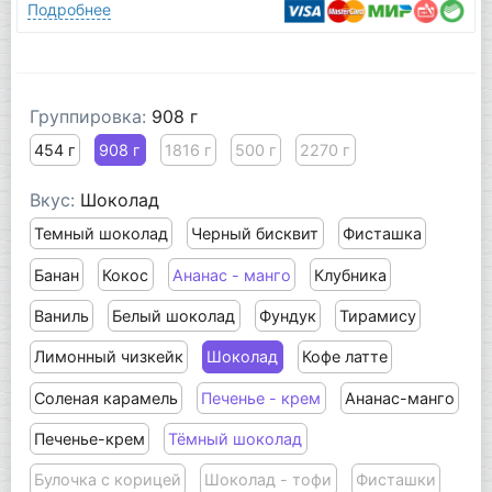
Подробнее
Группировка:
908 г
454 г
908 г
1816 г
500 г
2270 г
Вкус:
Шоколад
Темный шоколад
Черный бисквит
Фисташка
Банан
Кокос
Ананас - манго
Клубника
Ваниль
Белый шоколад
Фундук
Тирамису
Лимонный чизкейк
Шоколад
Кофе латте
Соленая карамель
Печенье - крем
Ананас-манго
Печенье-крем
Тёмный шоколад
Булочка с корицей
Шоколад - тофи
Фисташки