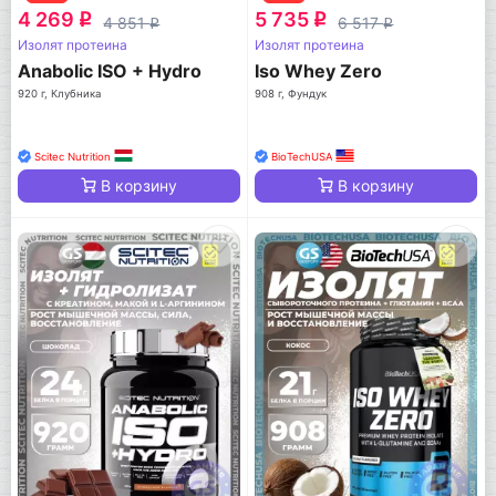
4 269
5 735
q
q
4 851
6 517
q
q
Изолят протеина
Изолят протеина
Anabolic ISO + Hydro
Iso Whey Zero
920 г, Клубника
908 г, Фундук
Scitec Nutrition
BioTechUSA
В корзину
В корзину