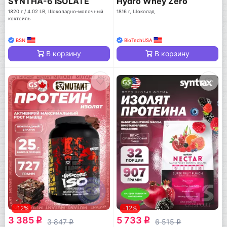
SYNTHA-6 ISOLATE
Hydro Whey Zero
1820 г / 4.02 LB, Шоколадно-молочный
1816 г, Шоколад
коктейль
BSN
BioTechUSA
В корзину
В корзину
-12%
-12%
3 385
5 733
q
q
3 847
6 515
q
q