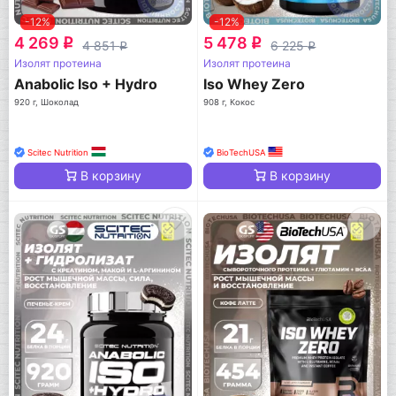
-12%
-12%
4 269
5 478
q
q
4 851
6 225
q
q
Изолят протеина
Изолят протеина
Anabolic Iso + Hydro
Iso Whey Zero
920 г, Шоколад
908 г, Кокос
Scitec Nutrition
BioTechUSA
В корзину
В корзину