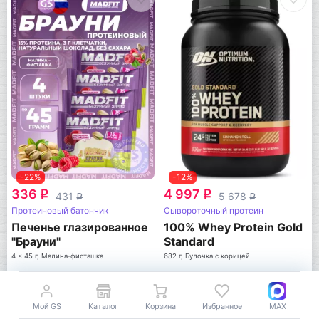
-22%
-12%
336
4 997
q
q
431
5 678
q
q
Протеиновый батончик
Сывороточный протеин
Печенье глазированное
100% Whey Protein Gold
"Брауни"
Standard
4 x 45 г, Малина-фисташка
682 г, Булочка с корицей
MADFIT
Optimum Nutrition
В корзину
В корзину
Мой GS
Каталог
Корзина
Избранное
MAX