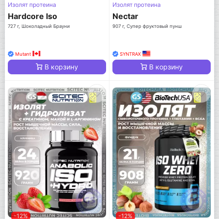
Изолят протеина
Изолят протеина
Hardcore Iso
Nectar
727 г, Шоколадный Брауни
907 г, Супер фруктовый пунш
Mutant
SYNTRAX
В корзину
В корзину
-12%
-12%