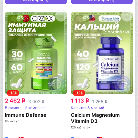
-18%
-12%
2 462
1 113
q
q
3 002
1 265
q
q
Витаминный комплекс
Кальций & магний
Immune Defense
Calcium Magnesium
Vitamin D3
60 капсул
120 таблеток