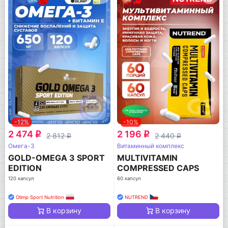
-12%
-10%
2 474
2 196
q
q
2 812
2 440
q
q
Омега-3
Витаминный комплекс
GOLD-OMEGA 3 SPORT
MULTIVITAMIN
EDITION
COMPRESSED CAPS
120 капсул
60 капсул
Olimp Sport Nutrition
NUTREND
В корзину
В корзину