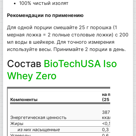
100% чистый изолят
Рекомендации по применению
Для одной порции смешайте 25 г порошка (1
мерная ложка = 2 полные столовые ложки) с 200
мл воды в шейкере. Для точного измерения
используйте весы. Принимайте 2 порции в день.
Состав
BioTechUSA Iso
Whey Zero
на порцию
Компоненты
(25 г)
на
15
387 кДж/91
кД
Энергетическая ценность
ккал
кк
Жиры
<0,5 г
1,6
из них насыщенные
0,3 г
1,2
Углеводы
0,6 г
2,