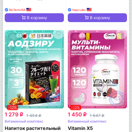
BioTechUSA
Haya Labs
В корзину
В корзину
-12%
-12%
1 279
1 450
q
q
1 454
1 647
q
q
Витаминный комплекс
Витаминный комплекс
Напиток растительный
Vitamin X5