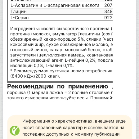
L-Аспарагин и L-аспарагиновая кислота
2076 мг
Глицин
348 мг
L-Серин
922 мг
Ингредиенты: изолят сывороточного протеина (молоко) {из
протеина (молоко), эмульгатор [лецитины (соя)]} 85%, L-гл
обезжиренный какао-порошок 5%, сливки [частично гидро
кокосовый жир, сухое обезжиренное молоко, эмульгаторы (
глюкозный сироп, сахар, молочный белок, стабилизатор (фо
загустители (целлюлозная камедь, ксантановая камедь), а
антислеживающий агент,
L-лейцин
0,2%, подсластитель (сук
изолейцин 0,1%, L-валин 0,1%.
* Рекомендуемая суточная норма потребления для среднег
(8400 кДж/2000 ккал).
Рекомендации по применению
Для одной
порошка (1 мерная ложка = 2 полные столовые ложки) с 20
точного измерения используйте весы. Принимайте 2 порции 
Информация о характеристиках, внешнем виде
носит справочный характер и основывается на
последних доступных к моменту публикации