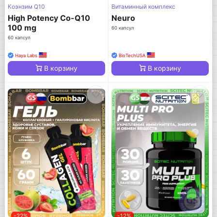
Коэнзим Q10
Витаминный комплекс
High Potency Co-Q10
Neuro
100 mg
60 капсул
60 капсул
Haya Labs
BioTechUSA
В корзину
В корзину
-22%
-12%