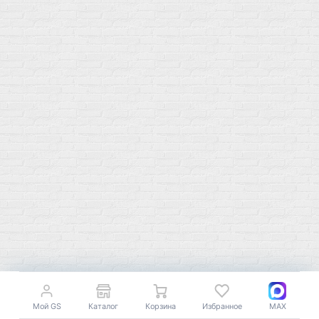
+7 (977) 400-45-00
Самовывоз пн-пт 10-19 сб 11-15
г. Москва
ул. Профсоюзная 66c1
Нам 17 лет
Среди наших клиентов Профессионалы, Начинающие, Доктора и
др
Акции
Товары по выгодной цене
sales
@
gosport
.
shop
Популярное
Для иммунитета
Протеин
Аминокислоты
BCAA
Антиоксиданты, Q10
Аминокислоты
Для пищеварения
Глютамин
Для иммунитета
Креатин
Экстракты
Мой GS
Каталог
Корзина
Избранное
MAX
Для связок и суставов
Витамины