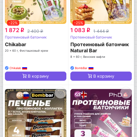
-22%
-25%
1 872
1 083
q
q
2 400
1 444
q
q
Протеиновый батончик
Протеиновый батончик
Chikabar
Протеиновый батончик
Natural Bar
20 x 60 г, Фисташковый крем
8 x 60 г, Венские вафли
Chikalab
BombBar
В корзину
В корзину