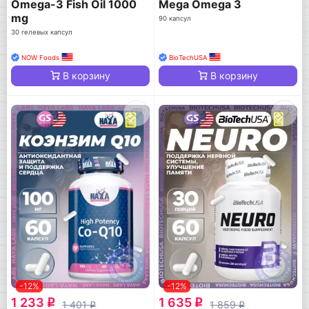
Omega-3 Fish Oil 1000
Mega Omega 3
mg
90 капсул
30 гелевых капсул
NOW Foods
BioTechUSA
В корзину
В корзину
-12%
-12%
1 233
1 635
q
q
1 401
1 859
q
q