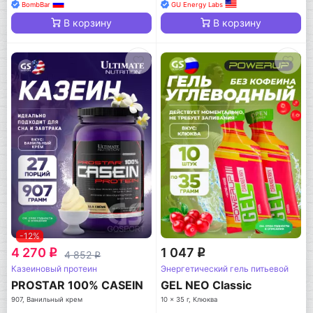
BombBar
GU Energy Labs
В корзину
В корзину
-12%
4 270
1 047
q
q
4 852
q
Казеиновый протеин
Энергетический гель питьевой
PROSTAR 100% CASEIN
GEL NEO Classic
907, Ванильный крем
10 x 35 г, Клюква