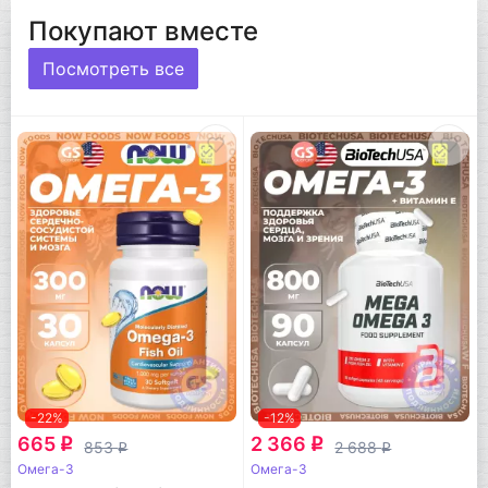
Покупают вместе
Посмотреть все
-22%
-12%
665
2 366
q
q
853
2 688
q
q
Омега-3
Омега-3