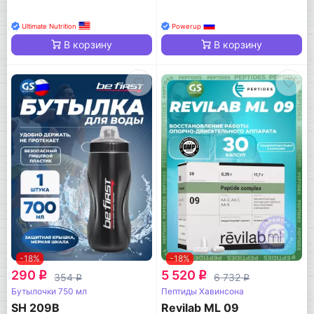
Ultimate Nutrition
Powerup
В корзину
В корзину
-18%
-18%
290
5 520
q
q
354
6 732
q
q
Бутылочки 750 мл
Пептиды Хавинсона
SH 209B
Revilab ML 09