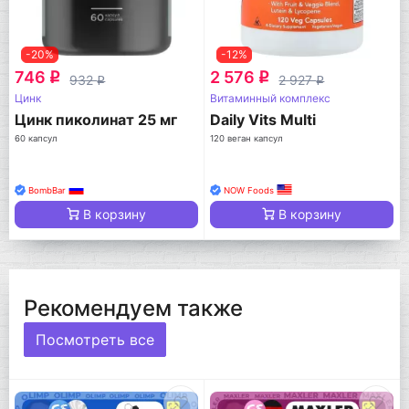
-20%
-12%
746
2 576
q
q
932
2 927
q
q
Цинк
Витаминный комплекс
Цинк пиколинат 25 мг
Daily Vits Multi
60 капсул
120 веган капсул
BombBar
NOW Foods
В корзину
В корзину
Рекомендуем также
Посмотреть все