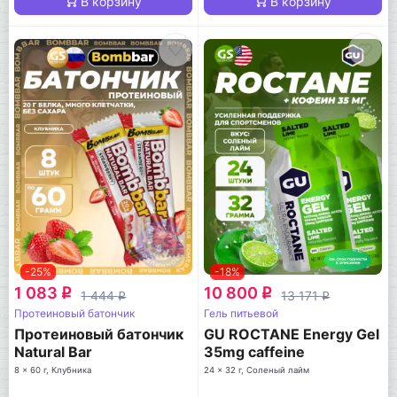
В корзину
В корзину
-25%
-18%
1 083
10 800
q
q
1 444
13 171
q
q
Протеиновый батончик
Гель питьевой
Протеиновый батончик
GU ROCTANE Energy Gel
Natural Bar
35mg caffeine
8 x 60 г, Клубника
24 x 32 г, Соленый лайм