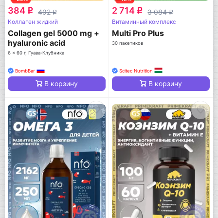
384
2 714
q
q
492
3 084
q
q
Коллаген жидкий
Витаминный комплекс
Collagen gel 5000 mg +
Multi Pro Plus
hyaluronic acid
30 пакетиков
6 x 60 г, Гуава-Клубника
BombBar
Scitec Nutrition
В корзину
В корзину