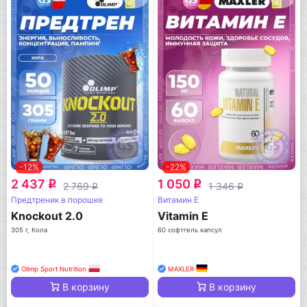
-12%
-22%
2 437
1 050
q
q
2 769
1 346
q
q
Предтреник в порошке
Витамин E
Knockout 2.0
Vitamin E
305 г, Кола
60 софтгель капсул
Olimp Sport Nutrition
MAXLER
В корзину
В корзину