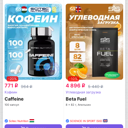
-20%
-10%
771
4 896
q
q
964
5 440
q
q
Кофеин
Углеводная загрузка
Caffeine
Beta Fuel
100 капсул
8 x 82 г, Апельсин
Scitec Nutrition
SCIENCE IN SPORT (SiS)