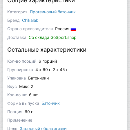
Общие характеристики
Категория
Протеиновый батончик
Бренд
Chikalab
Страна производителя
Россия
Доставка
Со склада GoSport.shop
Остальные характеристики
Кол-во порций
6 порций
Группировка
4 x 60 г, 2 х 45 г
Упаковка
Батончики
Вкус
Микс 2
Кол-во шт
6 шт
Форма выпуска
Батончик
Порция
60 г
Применение
Цель
Здоровый образ жизни