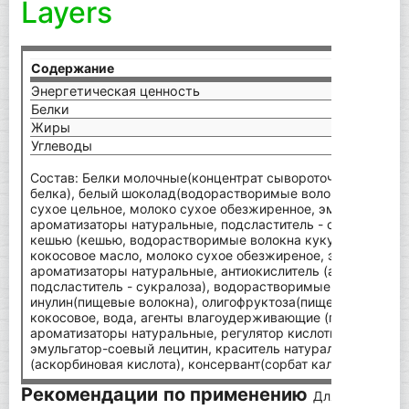
Layers
Содержание
на 1
Энергетическая ценность
1365
Белки
30 г
Жиры
12,6 
Углеводы
5,9 г
Состав: Белки молочные(концентрат сывороточного белка,
белка), белый шоколад(водорастворимые волокна кукуруз
сухое цельное, молоко сухое обезжиренное, эмульгатор - 
ароматизаторы натуральные, подсластитель - сукралоза), 
кешью (кешью, водорастворимые волокна кукурузы, изоля
кокосовое масло, молоко сухое обезжиреное, эмульгатор -
ароматизаторы натуральные, антиокислитель (аскорбиновая
подсластитель - сукралоза), водорастворимые волокна ку
инулин(пищевые волокна), олигофруктоза(пищевые волокна
кокосовое, вода, агенты влагоудерживающие (глицерин, сор
ароматизаторы натуральные, регулятор кислотности - лимо
эмульгатор-соевый лецитин, краситель натуральный - карм
(аскорбиновая кислота), консервант(сорбат калия), подслас
Рекомендации по применению
Для полезного