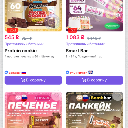
-25%
-5%
545
1 083
q
q
727
1 140
q
q
Протеиновый батончик
Протеиновый батончик
Protein cookie
Smart Bar
4 протеин печенье x 60 г, Шоколад
3 x 64 г, Праздничный торт
BombBar
PhD Nutrition
В корзину
В корзину