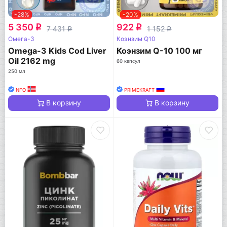
-28%
-20%
5 350
922
q
q
7 431
1 152
q
q
Омега-3
Коэнзим Q10
Omega-3 Kids Cod Liver
Коэнзим Q-10 100 мг
Oil 2162 mg
60 капсул
250 мл
NFO
PRIMEKRAFT
В корзину
В корзину