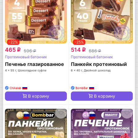
-22%
-25%
465
514
q
q
596
686
q
q
Протеиновый батончик
Протеиновый батончик
Печенье глазированное
Панкейк протеиновый
4 x 55 г, Шоколадное суфле
6 x 40 г, Двойной шоколад
Chikalab
BombBar
В корзину
В корзину