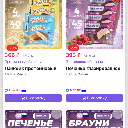
-20%
-22%
366
393
q
q
457
504
q
q
Протеиновый батончик
Протеиновый батончик
Панкейк протеиновый
Печенье глазированное
4 x 40 г, Микс 2
4 x 45 г, Малина
BombBar
MADFIT
В корзину
В корзину