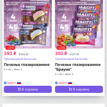
-22%
-20%
393
350
q
q
504
437
q
q
Протеиновый батончик
Протеиновый батончик
Печенье глазированное
Печенье глазированное
"Брауни"
4 x 45 г, Микс 4
4 x 45 г, Микс 4
MADFIT
MADFIT
В корзину
В корзину