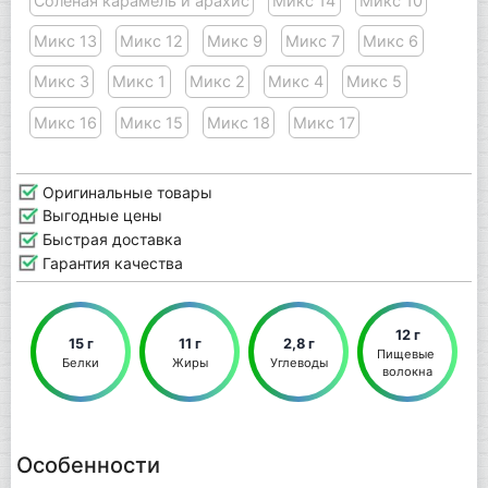
Соленая карамель и арахис
Микс 14
Микс 10
Микс 13
Микс 12
Микс 9
Микс 7
Микс 6
Микс 3
Микс 1
Микс 2
Микс 4
Микс 5
Микс 16
Микс 15
Микс 18
Микс 17
Оригинальные товары
Выгодные цены
Быстрая доставка
Гарантия качества
12 г
15 г
11 г
2,8 г
Пищевые 
Белки
Жиры
Углеводы
волокна
Особенности