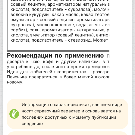
соевый лецитин, ароматизаторы натуральные, антиокисл
кислота), подсластитель - сукралоза), молочный шокол
волокна кукурузы, какао масло, какао тертое, молоко с
эмульгатор - соевый лецитин, ароматизаторы натуральны
сукралоза), масло кокосовое, вода, агенты влагоудержи
сорбит), соль, ароматизаторы натуральные, регулятор к
кислота, эмульгатор (соевый лецитин), антиокислитель 
кислота), подсластитель - стевиозид. Может содержать 
Рекомендации по применению
Подходит дл
десерта к чаю, кофе и другим напиткам, в т.ч. протеи
употреблять до, после или во время тренировок, брать с со
Идея для любителей экспериментов - разогреть в микро
Печенька превратиться в более мягкий шоколадый десерт
новому.
Информация о характеристиках, внешнем виде
носит справочный характер и основывается на
последних доступных к моменту публикации
сведениях