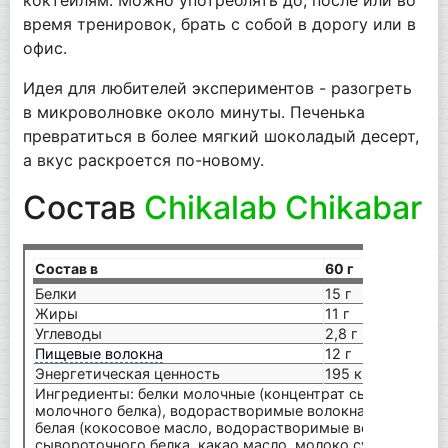
коктейлям. Можно употреблять до, после или во
время тренировок, брать с собой в дорогу или в
офис.
Идея для любителей экспериментов - разогреть
в микроволновке около минуты. Печенька
превратиться в более мягкий шоколадый десерт,
а вкус раскроется по-новому.
Состав
Chikalab Chikabar
Состав в
60 г
Белки
15 г
Жиры
11 г
Углеводы
2,8 г
Пищевые волокна
12 г
Энергетическая ценность
195 кКал
Ингредиенты: белки молочные (концентрат сывороточног
молочного белка), водорастворимые волокна кукурузы,
белая (кокосовое масло, водорастворимые волокна куку
сывороточного белка, какао масло, молоко сухое обезжи