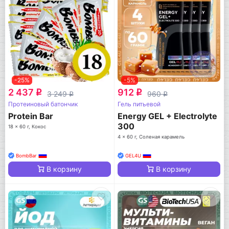
-25%
-5%
2 437
912
q
q
3 249
960
q
q
Протеиновый батончик
Гель питьевой
Protein Bar
Energy GEL + Electrolyte
300
18 x 60 г, Кокос
4 x 60 г, Соленая карамель
BombBar
GEL4U
В корзину
В корзину