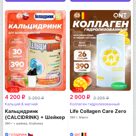
-20%
-12%
4 200
2 900
q
q
5 250
3 295
q
q
Кальций & магний
Коллаген гидролизованный
Кальцидринк
Life Collagen Care Zero
(CALCIDRINK) + Шейкер
390 г, Манго
390 г + шейкер, Клубника
ГЕЛАДРИНК
QNT