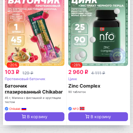
-20%
-28%
103
2 960
q
q
129
4 111
q
q
Протеиновый батончик
Цинк
Батончик
Zinc Complex
глазированный Chikabar
90 таблеток
Dubai
45 г, Малина с фисташкой и хрустящим
тестом
Chikalab
NFO
В корзину
В корзину