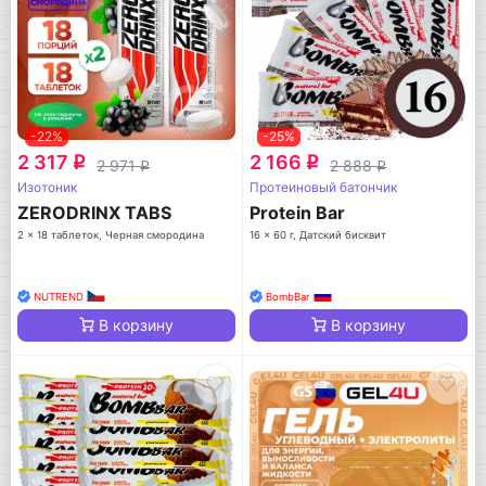
-22%
-25%
2 317
2 166
q
q
2 971
2 888
q
q
Изотоник
Протеиновый батончик
ZERODRINX TABS
Protein Bar
2 x 18 таблеток, Черная смородина
16 x 60 г, Датский бисквит
NUTREND
BombBar
В корзину
В корзину