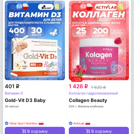
-12%
401
1 426
q
q
1 620
q
Витамин D
Коллаген гидролизованный
Gold-Vit D3 Baby
Collagen Beauty
30 капсул
200 г, Малина-клубника
Olimp Sport Nutrition
ActivLab
В корзину
В корзину