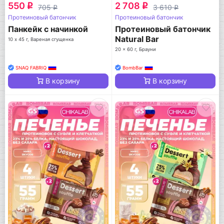
550
2 708
q
q
705
3 610
q
q
Протеиновый батончик
Протеиновый батончик
Панкейк с начинкой
Протеиновый батончик
Natural Bar
10 х 45 г, Вареная сгущенка
20 x 60 г, Брауни
SNAQ FABRIQ
BombBar
В корзину
В корзину