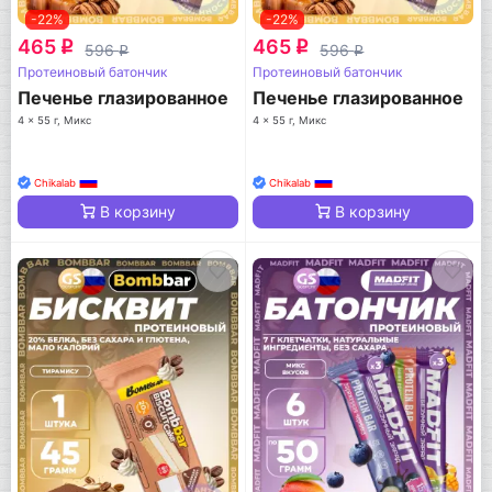
-22%
-22%
465
465
q
q
596
596
q
q
Протеиновый батончик
Протеиновый батончик
Печенье глазированное
Печенье глазированное
4 x 55 г, Микс
4 x 55 г, Микс
Chikalab
Chikalab
В корзину
В корзину