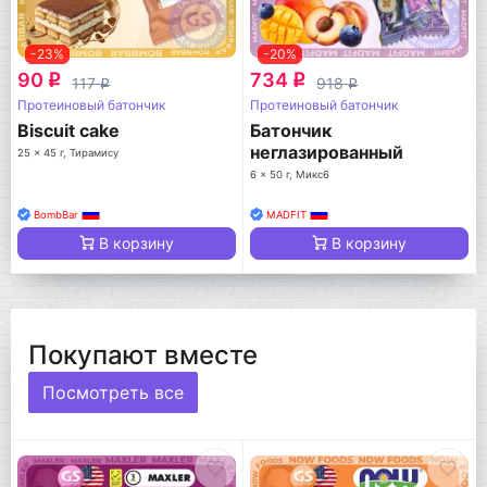
-23%
-20%
90
734
q
q
117
918
q
q
Протеиновый батончик
Протеиновый батончик
Biscuit cake
Батончик
неглазированный
25 x 45 г, Тирамису
Protein bar
6 x 50 г, Микс6
BombBar
MADFIT
В корзину
В корзину
Покупают вместе
Посмотреть все