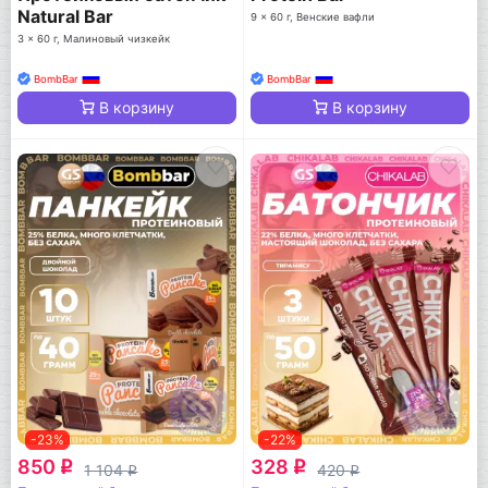
Natural Bar
9 x 60 г, Венские вафли
3 x 60 г, Малиновый чизкейк
BombBar
BombBar
В корзину
В корзину
-23%
-22%
850
328
q
q
1 104
420
q
q