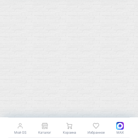
Мой город!
Москва
+7 (495) 108-73-79
+7 (977) 400-45-00
Самовывоз пн-пт 10-19 сб 11-15
г. Москва
ул. Профсоюзная 66c1
Нам 17 лет
Мой GS
Каталог
Корзина
Избранное
MAX
Среди наших клиентов Профессионалы, Начинающие, Доктора и