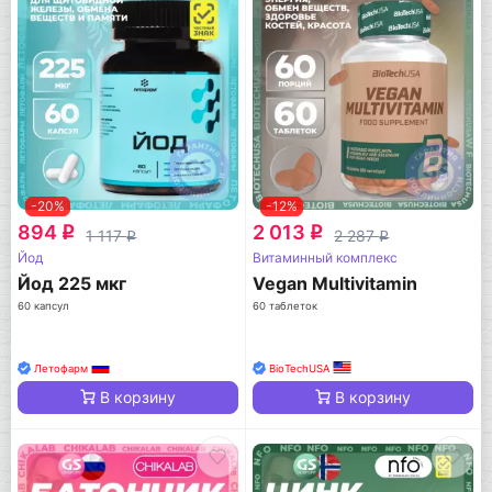
-20%
-12%
894
2 013
q
q
1 117
2 287
q
q
Йод
Витаминный комплекс
Йод 225 мкг
Vegan Multivitamin
60 капсул
60 таблеток
Летофарм
BioTechUSA
В корзину
В корзину