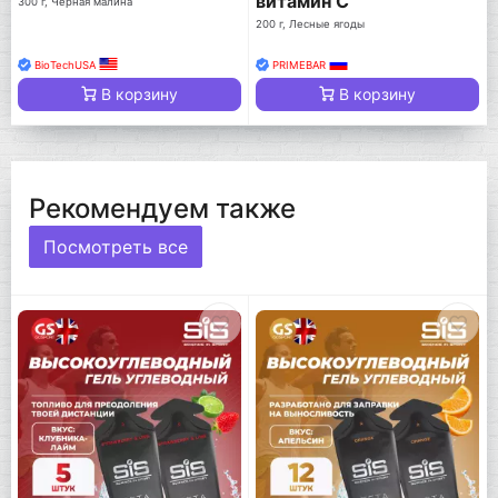
витамин С
300 г, Черная малина
200 г, Лесные ягоды
BioTechUSA
PRIMEBAR
В корзину
В корзину
Рекомендуем также
Посмотреть все