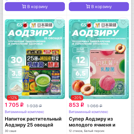
В корзину
В корзину
-12%
-20%
1 705
853
q
q
1 938
1 066
q
q
Витаминный комплекс
Витаминный комплекс
Напиток растительный
Супер Аодзиру из
Аодзиру 25 овощей
молодого ячменя и
белого персика
30 саше
12 стиков, Белый персик