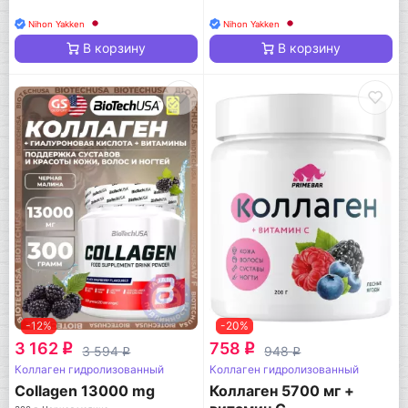
Nihon Yakken
Nihon Yakken
В корзину
В корзину
-12%
-20%
3 162
758
q
q
3 594
948
q
q
Коллаген гидролизованный
Коллаген гидролизованный
Collagen 13000 mg
Коллаген 5700 мг +