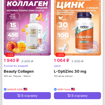
-12%
-20%
1 940
1 064
q
q
2 205
1 330
q
q
Коллаген жидкий
Цинк
Beauty Collagen
L-OptiZinc 30 mg
450 мл, Персик - Манго
100 веган капсул
MAXLER (USA)
NOW Foods
В корзину
В корзину