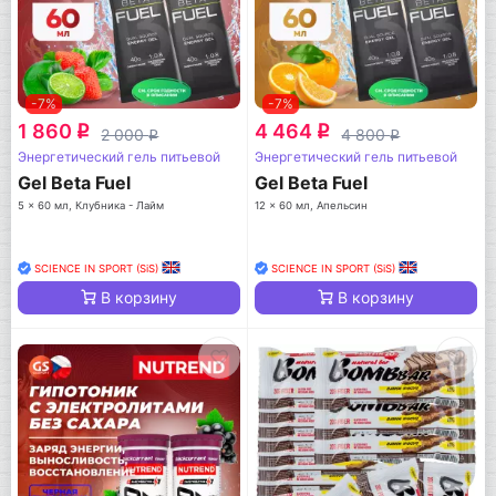
-7%
-7%
1 860
4 464
q
q
2 000
4 800
q
q
Энергетический гель питьевой
Энергетический гель питьевой
Gel Beta Fuel
Gel Beta Fuel
5 x 60 мл, Клубника - Лайм
12 x 60 мл, Апельсин
SCIENCE IN SPORT (SiS)
SCIENCE IN SPORT (SiS)
В корзину
В корзину