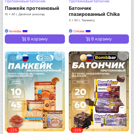
Протеиновый батончик
Протеиновый батончик
Панкейк протеиновый
Батончик
глазированный Chika
10 x 40 г, Двойной шоколад
nuga
3 x 50 г, Тирамису
BombBar
Chikalab
В корзину
В корзину
-22%
-25%