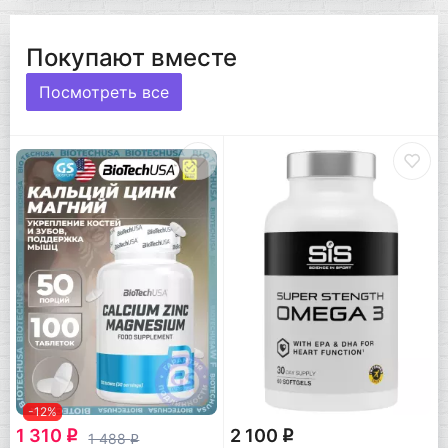
Покупают вместе
Посмотреть все
-12%
1 310
2 100
q
q
1 488
q