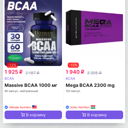
-12%
-12%
1 925
1 940
q
q
2 187
2 205
q
q
BCAA
BCAA
Massive BCAA 1000 мг
Mega BCAA 2300 mg
60 капсул, нейтральный
120 капсул
Ultimate Nutrition
Scitec Nutrition
В корзину
В корзину