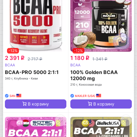
-12%
-12%
2 391
1 180
q
q
2 717
1 341
q
q
BCAA
BCAA
BCAA-PRO 5000 2:1:1
100% Golden BCAA
12000 mg
340 г, Клубника - Киви
210 г, Кокосовая вода
SAN
MAXLER (USA)
В корзину
В корзину