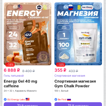
-18%
-18%
6 888
355
q
q
8 400
433
q
q
Гель питьевой
Спортивная магнезия
Energy Gel 40 mg
Спортивная магнезия
caffeine
Gym Chalk Powder
24 x 32 г, Карамель-Макиато
100 г, Белый
GU Energy Labs
Be First
В корзину
В корзину