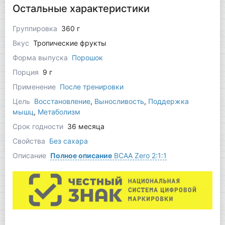
Остальные характеристики
Группировка
360 г
Вкус
Тропические фрукты
Форма выпуска
Порошок
Порция
9 г
Применение
После тренировки
Цель
Восстановление
,
Выносливость
,
Поддержка
мышц
,
Метаболизм
Срок годности
36 месяца
Свойства
Без сахара
Описание
Полное описание
BCAA Zero 2:1:1