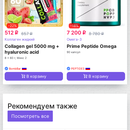
-22%
-18%
512
7 200
q
q
657
8 780
q
q
Коллаген жидкий
Омега-3
Collagen gel 5000 mg +
Prime Peptide Omega
hyaluronic acid
90 капсул
8 x 60 г, Микс 2
BombBar
PEPTIDES
В корзину
В корзину
Рекомендуем также
Посмотреть все