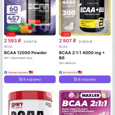
-12%
-12%
2 593
2 907
q
q
2 947
3 303
q
q
BCAA
BCAA
BCAA 12000 Powder
BCAA 2:1:1 4000 mg +
B6
457 г, Фруктовый пунш
200 таблеток
Ultimate Nutrition
BioTechUSA
В корзину
В корзину