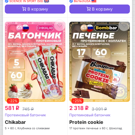
SCIENCE IN SPORT (SiS)
BioTechUSA
В корзину
В корзину
-22%
-25%
581
2 318
q
q
745
3 091
q
q
Протеиновый батончик
Протеиновый батончик
Chikabar
Protein cookie
5 x 60 г, Клубника со сливками
17 протеин печенье x 60 г, Шоколад