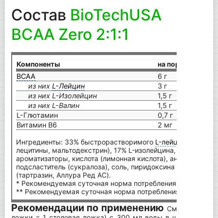
Состав
BioTechUSA
BCAA Zero 2:1:1
Компоненты
на порцию (9 г)
BCAA
6 г
из них
L-Лейцин
3 г
из них L-Изолейцин
1,5 г
из них L-Валин
1,5 г
L-Глютамин
0,7 г
Витамин В6
2 мг
Ингредиенты: 33% быстрорастворимого
L-лейцин
а (
L-лейц
лецитины, мальтодекстрин), 17% L-изолейцина, 17% L-валин
ароматизаторы, кислота (лимонная кислота), антислеживаю
подсластитель (сукралоза), соль, пиридоксина гидрохлори
(тартразин, Аллура Ред AC).
* Рекомендуемая суточная норма потребления для взросл
** Рекомендуемая суточная норма потребления не установ
Рекомендации по применению
Смешайте одну
ложки = 1 столовая ложка) с 300 мл воды в шейкере. Пр