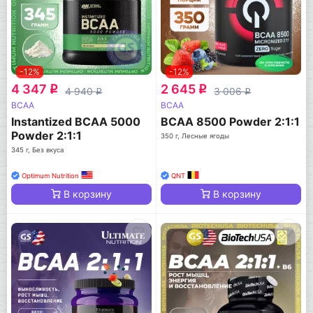
-12%
-12%
4 347
2 645
q
q
4 940
3 006
q
q
BCAA
BCAA
Instantized BCAA 5000
BCAA 8500 Powder 2:1:1
Powder 2:1:1
350 г, Лесные ягоды
345 г, Без вкуса
Optimum Nutrition
QNT
В корзину
В корзину