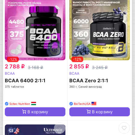
-12%
-12%
2 788
2 855
q
q
3 168
3 245
q
q
BCAA
BCAA
BCAA 6400 2:1:1
BCAA Zero 2:1:1
375 таблеток
360 г, Синий виноград
Scitec Nutrition
BioTechUSA
В корзину
В корзину