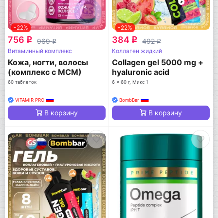
-22%
-22%
756
384
q
q
969
492
q
q
Витаминный комплекс
Коллаген жидкий
Кожа, ногти, волосы
Collagen gel 5000 mg +
(комплекс с МСМ)
hyaluronic acid
60 таблеток
6 x 60 г, Микс 1
VITAMIR PRO
BombBar
В корзину
В корзину