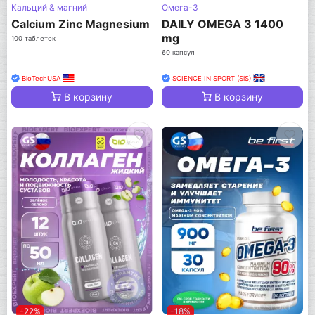
Кальций & магний
Омега-3
Calcium Zinc Magnesium
DAILY OMEGA 3 1400
mg
100 таблеток
60 капсул
BioTechUSA
SCIENCE IN SPORT (SiS)
В корзину
В корзину
-22%
-18%