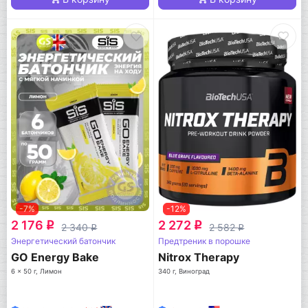
-7%
-12%
2 176
2 272
q
q
2 340
2 582
q
q
Энергетический батончик
Предтреник в порошке
GO Energy Bake
Nitrox Therapy
6 x 50 г, Лимон
340 г, Виноград