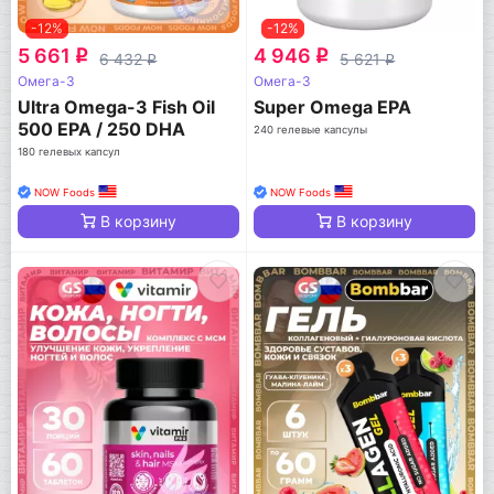
-12%
-12%
5 661
4 946
q
q
6 432
5 621
q
q
Омега-3
Омега-3
Ultra Omega-3 Fish Oil
Super Omega EPA
500 EPA / 250 DHA
240 гелевые капсулы
180 гелевых капсул
NOW Foods
NOW Foods
В корзину
В корзину