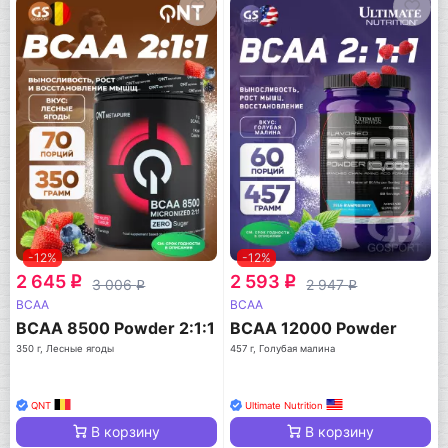
-12%
-12%
2 645
2 593
q
q
3 006
2 947
q
q
BCAA
BCAA
BCAA 8500 Powder 2:1:1
BCAA 12000 Powder
350 г, Лесные ягоды
457 г, Голубая малина
QNT
Ultimate Nutrition
В корзину
В корзину