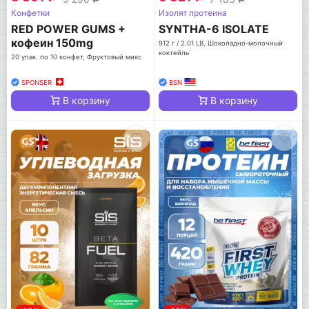
Конфетки
Изолят протеина
RED POWER GUMS +
SYNTHA-6 ISOLATE
кофеин 150mg
912 г / 2.01 LB, Шоколадно-молочный
коктейль
20 упак. по 10 конфет, Фруктовый микс
SPONSER
BSN
В корзину
В корзину