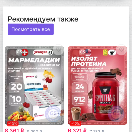
Рекомендуем также
Посмотреть все
-10%
-12%
8 361
6 321
q
q
9 290
7 183
q
q