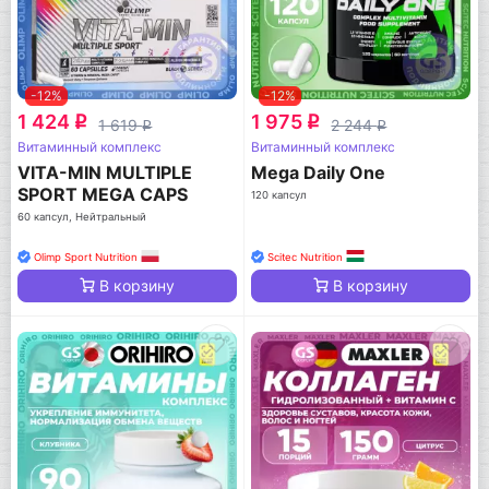
-12%
-12%
1 424
1 975
q
q
1 619
2 244
q
q
Витаминный комплекс
Витаминный комплекс
VITA-MIN MULTIPLE
Mega Daily One
SPORT MEGA CAPS
120 капсул
60 капсул, Нейтральный
Olimp Sport Nutrition
Scitec Nutrition
В корзину
В корзину