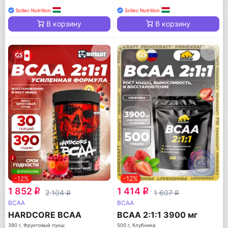
Scitec Nutrition
Scitec Nutrition
В корзину
В корзину
-12%
-12%
1 852
1 414
q
q
2 104
1 607
q
q
BCAA
BCAA
HARDCORE BCAA
BCAA 2:1:1 3900 мг
390 г, Фруктовый пунш
500 г, Клубника