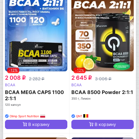
-12%
-12%
2 008
2 645
q
q
2 282
3 006
q
q
BCAA
BCAA
BCAA MEGA CAPS 1100
BCAA 8500 Powder 2:1:1
2:1:1
350 г, Лимон
120 капсул
Olimp Sport Nutrition
QNT
В корзину
В корзину