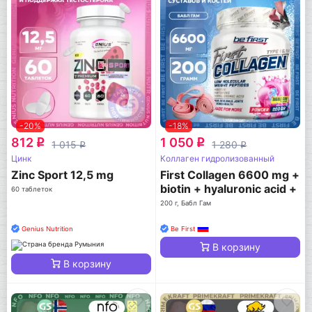
-20%
-18%
812
1 050
q
q
1 015
1 280
q
q
Цинк
Коллаген гидролизованный
Zinc Sport 12,5 mg
First Collagen 6600 mg +
biotin + hyaluronic acid +
60 таблеток
vitamin C
200 г, Бабл Гам
Genius Nutrition
Be First
В корзину
В корзину