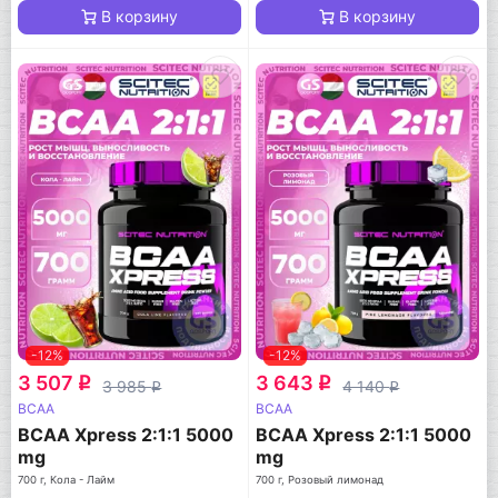
В корзину
В корзину
-12%
-12%
3 507
3 643
q
q
3 985
4 140
q
q
BCAA
BCAA
BCAA Xpress 2:1:1 5000
BCAA Xpress 2:1:1 5000
mg
mg
700 г, Кола - Лайм
700 г, Розовый лимонад