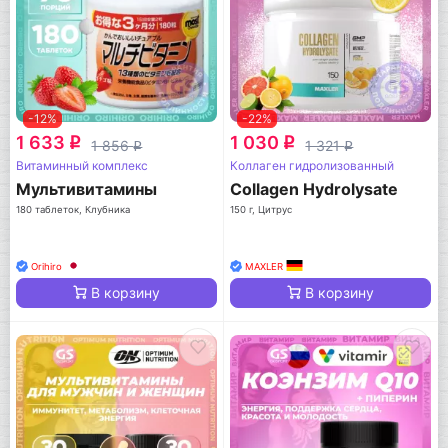
-12%
-22%
1 633
1 030
q
q
1 856
1 321
q
q
Витаминный комплекс
Коллаген гидролизованный
Мультивитамины
Collagen Hydrolysate
180 таблеток, Клубника
150 г, Цитрус
Orihiro
MAXLER
В корзину
В корзину