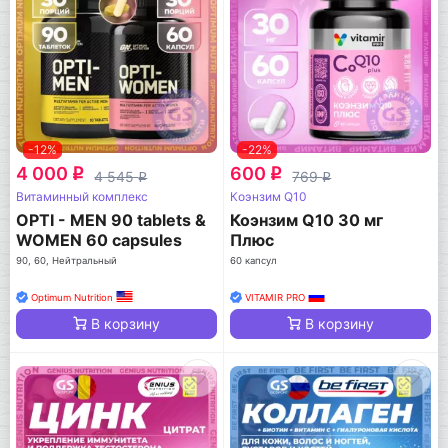
-12%
-22%
4 000
600
q
q
4 545
769
q
q
Витаминный комплекс
Коэнзим Q10
OPTI - MEN 90 tablets &
Коэнзим Q10 30 мг
WOMEN 60 capsules
Плюс
90, 60, Нейтральный
60 капсул
Optimum Nutrition
VITAMIR PRO
В корзину
В корзину