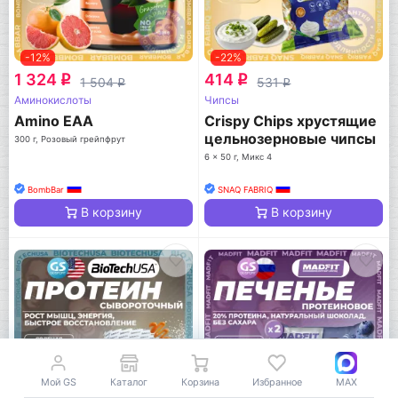
-12%
-22%
1 324
414
q
q
1 504
531
q
q
Аминокислоты
Чипсы
Amino EAA
Crispy Chips хрустящие
цельнозерновые чипсы
300 г, Розовый грейпфрут
6 x 50 г, Микс 4
BombBar
SNAQ FABRIQ
В корзину
В корзину
Мой GS
Каталог
Корзина
Избранное
MAX