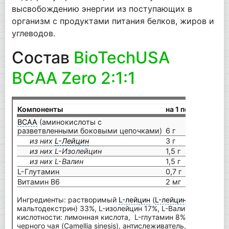
высвобождению энергии из поступающих в
организм с продуктами питания белков, жиров и
углеводов.
Состав
BioTechUSA
BCAA Zero 2:1:1
Компоненты
на 1 порцию (9 г)
BCAA
(аминокислоты с
разветвленными боковыми цепочками)
6 г
из них
L-Лейцин
3 г
из них L-Изолейцин
1,5 г
из них L-Валин
1,5 г
L-Глутамин
0,7 г
Витамин В6
2 мг
Ингредиенты: растворимый
L-лейцин
(
L-лейцин
, эмульгато
мальтодекстрин) 33%, L-изолейцин 17%, L-Валин 17%, аром
кислотности: лимонная кислота, L-глутамин 8%, раствори
черного чая (Camellia sinesis), антислеживатель, подсласти