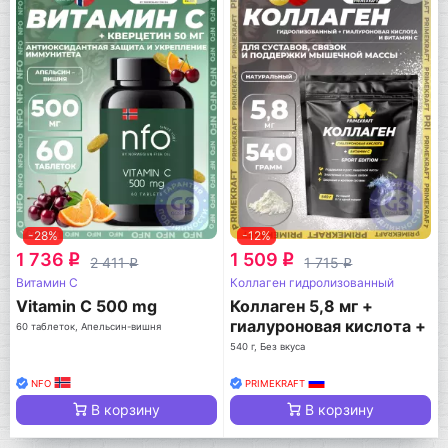
-28%
-12%
1 736
1 509
q
q
2 411
1 715
q
q
Витамин C
Коллаген гидролизованный
Vitamin C 500 mg
Коллаген 5,8 мг +
гиалуроновая кислота +
60 таблеток, Апельсин-вишня
витамин С
540 г, Без вкуса
NFO
PRIMEKRAFT
В корзину
В корзину