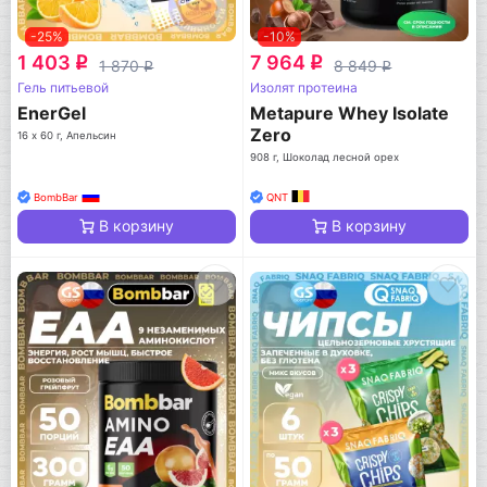
-25%
-10%
1 403
7 964
q
q
1 870
8 849
q
q
Гель питьевой
Изолят протеина
EnerGel
Metapure Whey Isolate
Zero
16 х 60 г, Апельсин
908 г, Шоколад лесной орех
BombBar
QNT
В корзину
В корзину