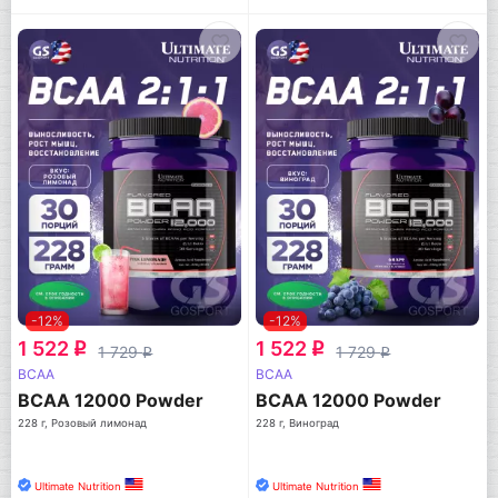
-12%
-12%
1 522
1 522
q
q
1 729
1 729
q
q
BCAA
BCAA
BCAA 12000 Powder
BCAA 12000 Powder
228 г, Розовый лимонад
228 г, Виноград
Ultimate Nutrition
Ultimate Nutrition