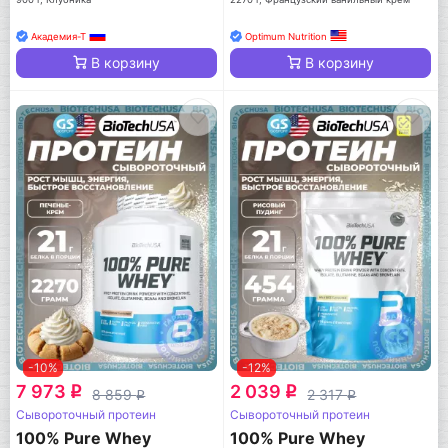
Академия-Т
Optimum Nutrition
В корзину
В корзину
-10%
-12%
7 973
2 039
q
q
8 859
2 317
q
q
Сывороточный протеин
Сывороточный протеин
100% Pure Whey
100% Pure Whey