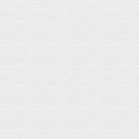
Мой город!
Москва
+7 (495) 108-73-79
+7 (977) 400-45-00
Самовывоз пн-пт 10-19 сб 11-15
г. Москва
ул. Профсоюзная 66c1
Нам 17 лет
Среди наших клиентов Профессионалы, Начинающие, Доктора и
др
Акции