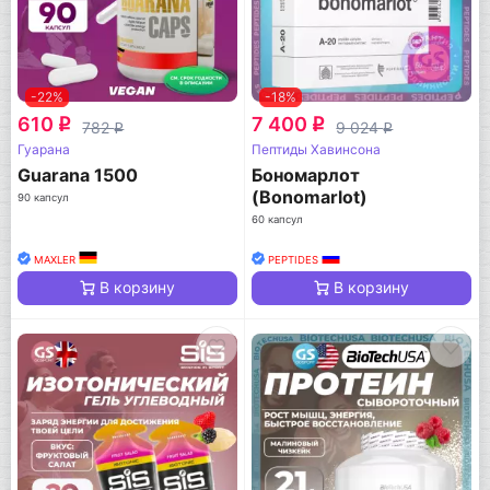
-22%
-18%
610
7 400
q
q
782
9 024
q
q
Гуарана
Пептиды Хавинсона
Guarana 1500
Бономарлот
(Bonomarlot)
90 капсул
60 капсул
MAXLER
PEPTIDES
В корзину
В корзину