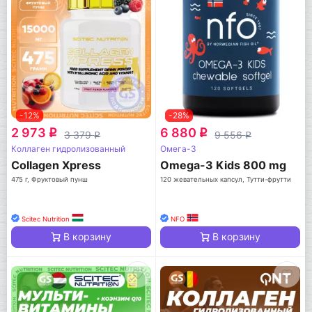
-12%
-28%
2 973
6 880
q
q
3 379
9 556
q
q
Коллаген гидролизованный
Омега-3
Collagen Xpress
Omega-3 Kids 800 mg
475 г, Фруктовый пунш
120 жевательных капсул, Тутти-фрутти
Scitec Nutrition
NFO
В корзину
В корзину