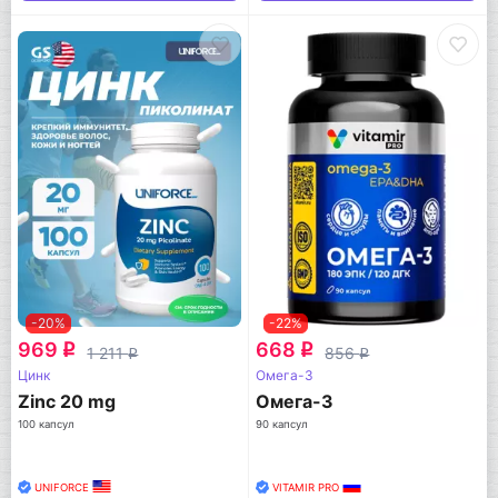
-20%
-22%
969
668
q
q
1 211
856
q
q
Цинк
Омега-3
Zinc 20 mg
Омега-3
100 капсул
90 капсул
UNIFORCE
VITAMIR PRO