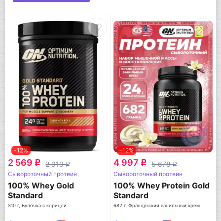
-12%
-12%
2 569
4 997
q
q
2 919
5 678
q
q
Сывороточный протеин
Сывороточный протеин
100% Whey Gold
100% Whey Protein Gold
Standard
Standard
310 г, Булочка с корицей
682 г, Французский ванильный крем