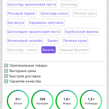
Шоколад-арахисовая паста
Шоколад
Рисовый пудинг
Шоколад-кокос
Лесной орех
Без вкуса
Карамель-капучино
Шоколадно-арахисовая паста
Бурбонская ваниль
Малиновый чизкейк
Банан
Печенье крем
Шоколад - кокос
Ваниль
Черный Бисквит
Оригинальные товары
Выгодные цены
Быстрая доставка
Гарантия качества
21 г
106
1,9 г
1,3 г
Белок
Калории
Жиры
Углеводы