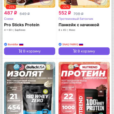
-25%
-22%
487
552
q
q
649
708
q
q
Снеки
Протеиновый батончик
Pro Sticks Protein
Панкейк с начинкой
4 x 60 г, Барбекю
8 х 45 г, Микс
BombBar
SNAQ FABRIQ
В корзину
В корзину