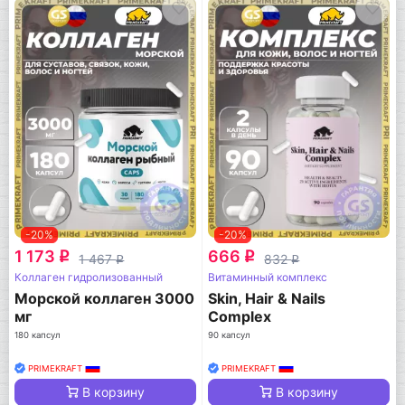
-20%
-20%
1 173
666
q
q
1 467
832
q
q
Коллаген гидролизованный
Витаминный комплекс
Морской коллаген 3000
Skin, Нair & Nails
мг
Complex
180 капсул
90 капсул
PRIMEKRAFT
PRIMEKRAFT
В корзину
В корзину