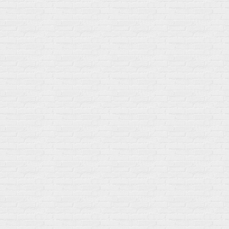
Кальций & магний
Изотоники в таблетках
Железо
Изотонические концентарты
Кальций
Углеводная загрузка
Магний
Гели без кофеина
Цинк
Гели питьевые
Солевые таблетки
Доставка и оплата
Бренды
Статьи
Публичная оферта
Политику конфиденциальности
Купить оптом
Почему выбирают нас
Отследить заказ
О магазине
Сотрудничество