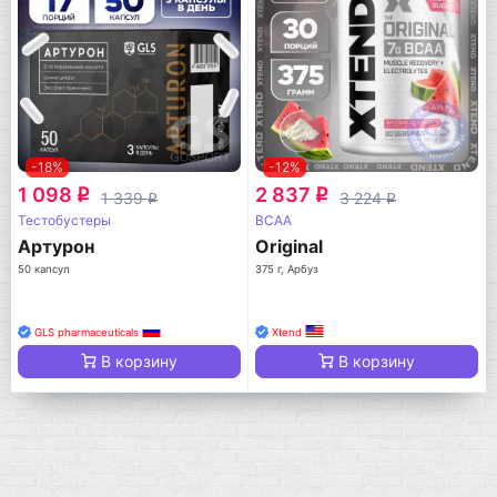
-18%
-12%
1 098
2 837
q
q
1 339
3 224
q
q
Тестобустеры
BCAA
Артурон
Original
50 капсул
375 г, Арбуз
GLS pharmaceuticals
Xtend
В корзину
В корзину