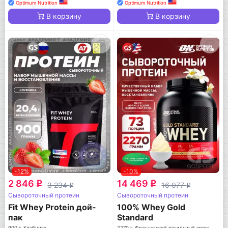
Optimum Nutrition
Optimum Nutrition
В корзину
В корзину
-12%
-10%
2 846
14 469
q
q
3 234
16 077
q
q
Сывороточный протеин
Сывороточный протеин
Fit Whey Protein дой-
100% Whey Gold
пак
Standard
900 г, Клубника
2270 г, Французский ванильный крем