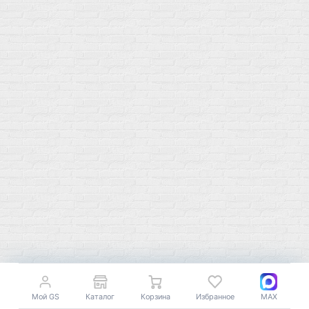
Контакты
Распродажа
Подпишитесь на полезную рассылку о новинках, акциях и
спецпредложениях
GoSport в Маркетплейсах
Мой GS
Каталог
Корзина
Избранное
MAX