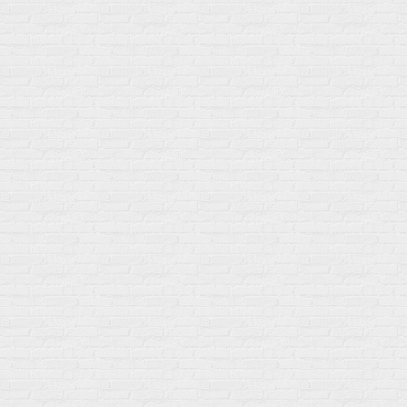
Товары по выгодной цене
sales
@
gosport
.
shop
Популярное
Для иммунитета
Протеин
Аминокислоты
BCAA
Антиоксиданты, Q10
Аминокислоты
Для пищеварения
Глютамин
Для иммунитета
Креатин
Экстракты
Для связок и суставов
Витамины
Предтреники
Витаминный комплекс
Гели
Витамин A (ретинол)
Батончики
Витамины группы B
Аргинин-Цитрулин
Витамин D
Послетренировочный комлекс
Фолиевая кислота (B9)
L-Карнитин
Витамины для женщин
Гейнеры
Витамины для мужчин
Изотоники &
Минералы
Электролиты
Основные минералы
Изотоники в порошке