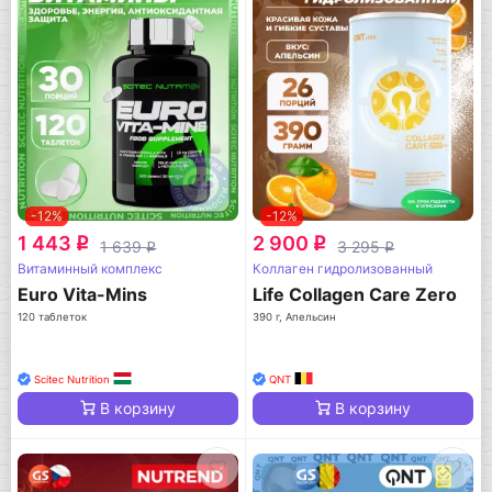
-12%
-12%
1 443
2 900
q
q
1 639
3 295
q
q
Витаминный комплекс
Коллаген гидролизованный
Euro Vita-Mins
Life Collagen Care Zero
120 таблеток
390 г, Апельсин
Scitec Nutrition
QNT
В корзину
В корзину