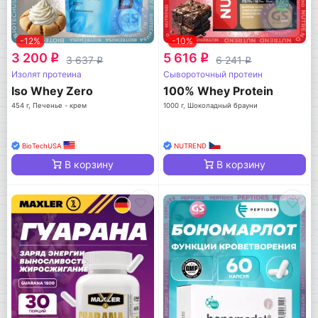
-12%
-10%
3 200
5 616
q
q
3 637
6 241
q
q
Изолят протеина
Сывороточный протеин
Iso Whey Zero
100% Whey Protein
454 г, Печенье - крем
1000 г, Шоколадный брауни
BioTechUSA
NUTREND
В корзину
В корзину