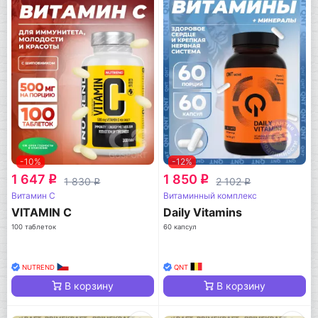
-10%
-12%
1 647
1 850
q
q
1 830
2 102
q
q
Витамин C
Витаминный комплекс
VITAMIN C
Daily Vitamins
100 таблеток
60 капсул
NUTREND
QNT
В корзину
В корзину