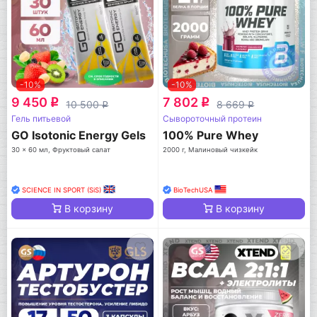
-10%
-10%
9 450
7 802
q
q
10 500
8 669
q
q
Гель питьевой
Сывороточный протеин
GO Isotonic Energy Gels
100% Pure Whey
30 x 60 мл, Фруктовый салат
2000 г, Малиновый чизкейк
SCIENCE IN SPORT (SiS)
BioTechUSA
В корзину
В корзину