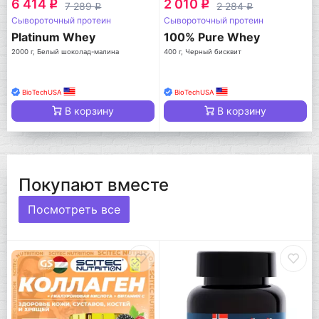
6 414
2 010
q
q
7 289
2 284
q
q
Сывороточный протеин
Сывороточный протеин
Platinum Whey
100% Pure Whey
2000 г, Белый шоколад-малина
400 г, Черный бисквит
BioTechUSA
BioTechUSA
В корзину
В корзину
Покупают вместе
Посмотреть все