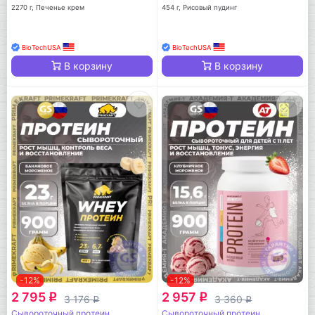
2270 г, Печенье крем
454 г, Рисовый пудинг
BioTechUSA
BioTechUSA
В корзину
В корзину
-12%
-12%
2 795
2 957
q
q
3 176
3 360
q
q
Сывороточный протеин
Сывороточный протеин