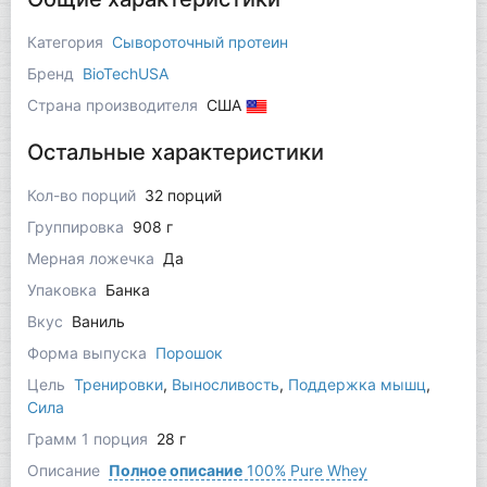
Категория
Сывороточный протеин
Бренд
BioTechUSA
Страна производителя
США
Остальные характеристики
Кол-во порций
32 порций
Группировка
908 г
Мерная ложечка
Да
Упаковка
Банка
Вкус
Ваниль
Форма выпуска
Порошок
Цель
Тренировки
,
Выносливость
,
Поддержка мышц
,
Сила
Грамм 1 порция
28 г
Описание
Полное описание
100% Pure Whey