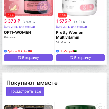
-12%
-18%
3 378
1 575
q
q
3 839
1 921
q
q
Витамины для женщин
Витамины для женщин
OPTI-WOMEN
Pretty Women
Multivitamin
120 капсул
30 таблеток
Optimum Nutrition
UltraSupps
В корзину
В корзину
Покупают вместе
Посмотреть все