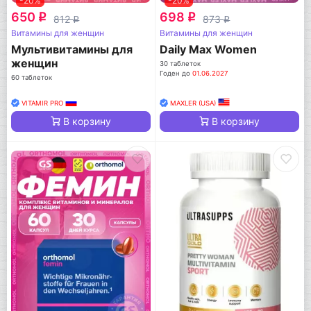
-20%
-20%
650
698
q
q
812
873
q
q
Витамины для женщин
Витамины для женщин
Мультивитамины для
Daily Max Women
женщин
30 таблеток
Годен до
01.06.2027
60 таблеток
VITAMIR PRO
MAXLER (USA)
В корзину
В корзину