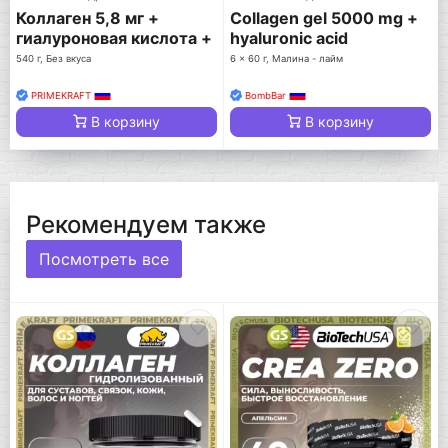
Коллаген 5,8 мг +
Collagen gel 5000 mg +
гиалуроновая кислота +
hyaluronic acid
витамин С
540 г, Без вкуса
6 x 60 г, Малина - лайм
PRIMEKRAFT
BombBar
В корзину
В корзину
Рекомендуем также
Посмотреть все