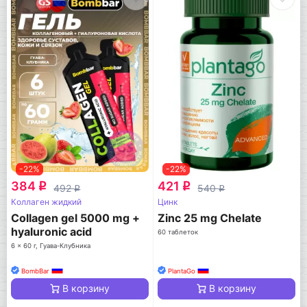
-22%
-22%
384
421
q
q
492
540
q
q
Коллаген жидкий
Цинк
Collagen gel 5000 mg +
Zinc 25 mg Chelate
hyaluronic acid
60 таблеток
6 x 60 г, Гуава-Клубника
BombBar
PlantaGo
В корзину
В корзину