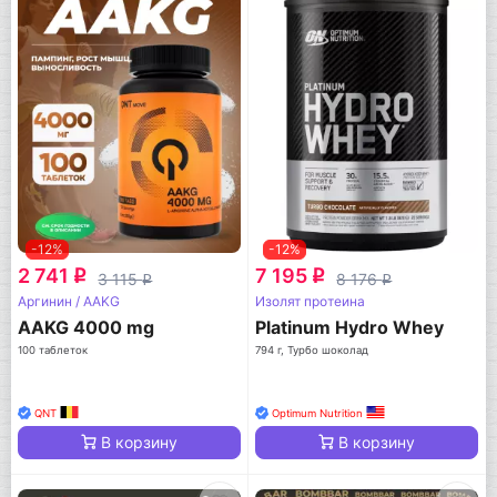
-12%
-12%
2 741
7 195
q
q
3 115
8 176
q
q
Аргинин / AAKG
Изолят протеина
AAKG 4000 mg
Platinum Hydro Whey
100 таблеток
794 г, Турбо шоколад
QNT
Optimum Nutrition
В корзину
В корзину