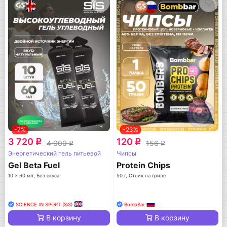
-7%
-23%
3 720
120
q
q
4 000
156
q
q
Энергетический гель питьевой
Чипсы
Gel Beta Fuel
Protein Chips
10 x 60 мл, Без вкуса
50 г, Стейк на гриле
SCIENCE IN SPORT (SiS)
BombBar
В корзину
В корзину