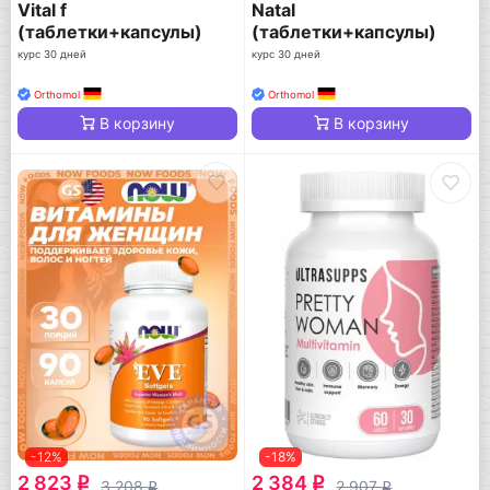
Vital f
Natal
(таблетки+капсулы)
(таблетки+капсулы)
курс 30 дней
курс 30 дней
Orthomol
Orthomol
В корзину
В корзину
-12%
-18%
2 823
2 384
q
q
3 208
2 907
q
q