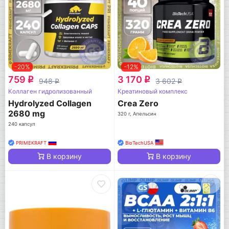
-20%
-12%
759
3 170
q
q
948
3 602
q
q
Коллаген гидролизованный
Креатиновый комплекс
Hydrolyzed Collagen
Crea Zero
2680 mg
320 г, Апельсин
240 капсул
PRIMEKRAFT
BioTechUSA
В корзину
В корзину