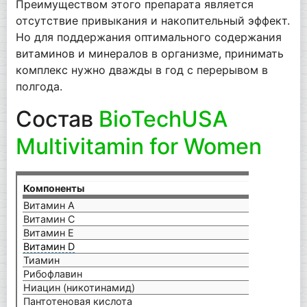
Преимуществом этого препарата является
отсутствие привыкания и накопительный эффект.
Но для поддержания оптимального содержания
витаминов и минералов в организме, принимать
комплекс нужно дважды в год с перерывом в
полгода.
Состав
BioTechUSA
Multivitamin for Women
Компоненты
на 2
Витамин А
1500
Витамин С
200 
Витамин Е
67 м
Витамин D
10 м
Тиамин
82 м
Рибофлавин
40 м
Ниацин (никотинамид)
35 м
Пантотеновая кислота
80 м