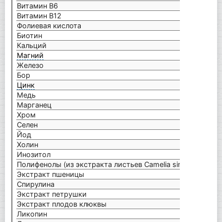
Витамин B6
12 м
Витамин B12
80 м
Фолиевая кислота
400 
Биотин
300 
Кальций
500 
Магний
250 
Железо
17 м
Бор
2 мг
Цинк
15 м
Медь
2 мг
Марганец
2 мг
Хром
120 
Селен
200 
Йод
150 
Холин
10 м
Инозитол
10 м
Полифенолы (из экстракта листьев Camelia sinensis)
9 мг
Экстракт пшеницы
20 м
Спирулина
20 м
Экстракт петрушки
22 м
Экстракт плодов клюквы
22 м
Ликопин
950 