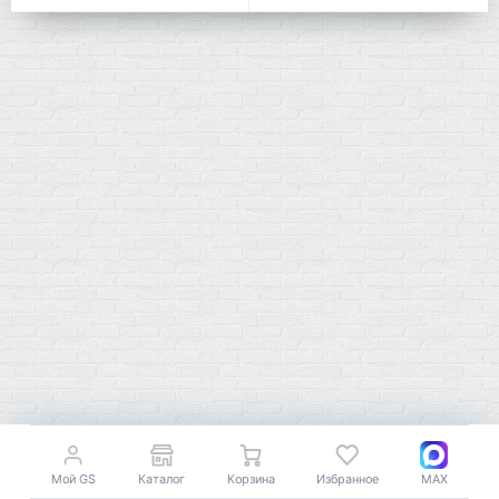
Мой город!
Москва
+7 (495) 108-73-79
+7 (977) 400-45-00
Самовывоз пн-пт 10-19 сб 11-15
г. Москва
ул. Профсоюзная 66c1
Мой GS
Каталог
Корзина
Избранное
MAX