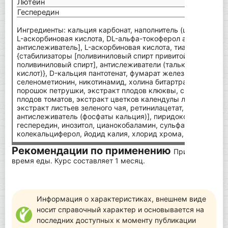
Лютеин
950 
Геспередин
10 м
Ингредиенты: кальция карбонат, наполнитель (целлюлозный
L-аскорбиновая кислота, DL-альфа-токоферол ацетат [DL-а
антислеживатель], L-аскорбиновая кислота, тиамин монони
{стабилизаторы [поливиниловый спирт привитой сополимер 
поливиниловый спирт], антислеживатели (тальк, моно- и 
кислот)}, D-кальция пантотенат, фумарат железа, селенит н
селенометионин, никотинамид, холина битартрат, экстракт
порошок петрушки, экстракт плодов клюквы, спирулина (п
плодов томатов, экстракт цветков календулы лекарственно
экстракт листьев зеленого чая, ретинилацетат, антиоксидан
антислеживатель (фосфаты кальция)], пиридоксина гидрохл
геспередин, инозитол, цианокобаламин, сульфат меди, мар
колекальциферол, йодид калия, хлорид хрома, кальция L-м
Рекомендации по применению
Принимать 1 ра
время еды. Курс составляет 1 месяц.
Информация о характеристиках, внешнем виде
носит справочный характер и основывается на
последних доступных к моменту публикации