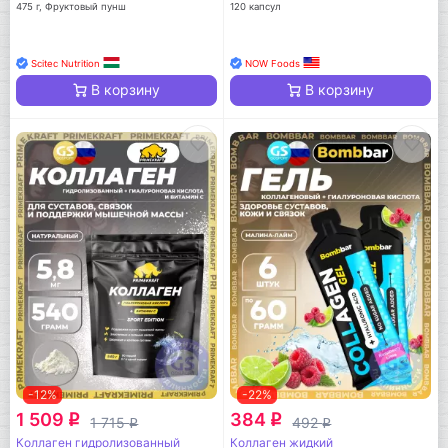
475 г, Фруктовый пунш
120 капсул
Scitec Nutrition
NOW Foods
В корзину
В корзину
-12%
-22%
1 509
384
q
q
1 715
492
q
q
Коллаген гидролизованный
Коллаген жидкий