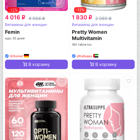
-12%
-12%
4 016
1 830
q
q
4 564
2 080
q
q
Витамины для женщин
Витамины для женщин
Femin
Pretty Women
Multivitamin
курс 30 дней
180 таблеток
Orthomol
UltraSupps
В корзину
В корзину