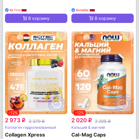
Be First
BombBar
В корзину
В корзину
-12%
-12%
2 973
2 020
q
q
3 379
2 295
q
q
Коллаген гидролизованный
Кальций & магний
Collagen Xpress
Cal-Mag Caps