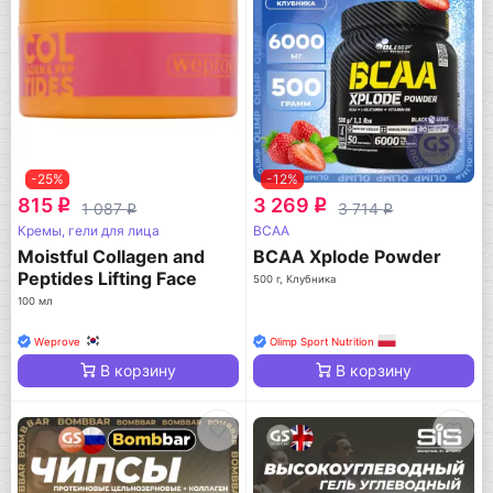
-25%
-12%
815
3 269
q
q
1 087
3 714
q
q
Кремы, гели для лица
BCAA
Moistful Collagen and
BCAA Xplode Powder
Peptides Lifting Face
500 г, Клубника
Cream
100 мл
Weprove
Olimp Sport Nutrition
В корзину
В корзину