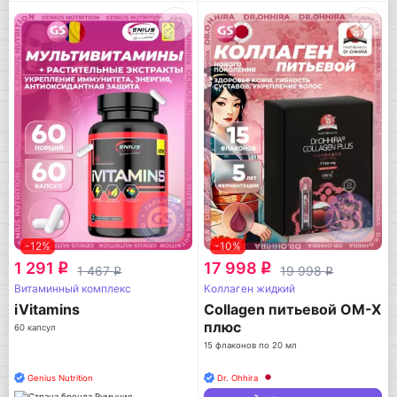
-12%
-10%
1 291
17 998
q
q
1 467
19 998
q
q
Витаминный комплекс
Коллаген жидкий
iVitamins
Collagen питьевой ОМ-Х
плюс
60 капсул
15 флаконов по 20 мл
Genius Nutrition
Dr. Ohhira