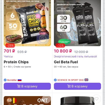
-25%
-10%
701
10 800
q
q
935
12 000
q
q
Чипсы
Энергетический гель питьевой
Protein Chips
Gel Beta Fuel
6 x 50 г, Стейк на гриле
30 x 60 мл, Без вкуса
BombBar
SCIENCE IN SPORT (SiS)
В корзину
В корзину