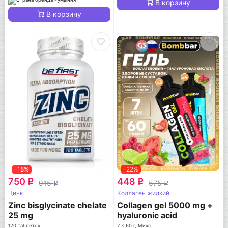
В корзину
В корзину
-18%
-22%
750
448
q
q
915
575
q
q
Цинк
Коллаген жидкий
Zinc bisglycinate chelate
Collagen gel 5000 mg +
25 mg
hyaluronic acid
120 таблеток
7 x 60 г, Микс