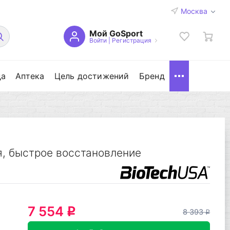
Москва
Мой GoSport
Войти
|
Регистрация
да
Аптека
Цель достижений
Бренд
, быстрое восстановление
7 554
q
8 393
q