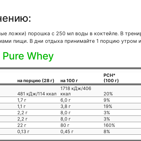
нению:
ые ложки) порошка с 250 мл воды в коктейле. В трени
ами пищи. В дни отдыха принимайте 1 порцию утром и
 Pure Whey
РСН*
на порцию (28 г)
на 100 г
(100 г)
1718 кДж/406
481 кДж/114 ккал
ккал
20%
1,7 г
6,0 г
9%
1,1 г
3,8 г
19%
2,2 г
8,0 г
3%
2,2 г
8,0 г
3%
22 г
80 г
160%
0,13 г
0,45 г
8%