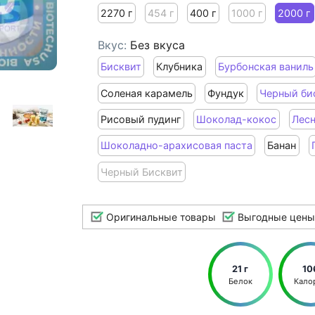
2270 г
454 г
400 г
1000 г
2000 г
Вкус:
Без вкуса
Бисквит
Клубника
Бурбонская ваниль
Соленая карамель
Фундук
Черный би
Рисовый пудинг
Шоколад-кокос
Лесн
Шоколадно-арахисовая паста
Банан
Черный Бисквит
Оригинальные товары
Выгодные цены
21 г
10
Белок
Кало