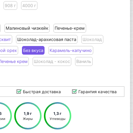
908 г
4000 г
Малиновый чизкейк
Печенье-крем
сквит
Шоколад-арахисовая паста
Шоколад
ой орех
Без вкуса
Карамель-капучино
Печенье крем
Шоколад - кокос
Ваниль
Быстрая доставка
Гарантия качества
6
1,9 г
1,3 г
рии
Жиры
Углеводы