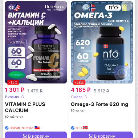
-12%
-28%
1 301
4 185
q
q
1 478
5 812
q
q
Витамин C
Омега-3
VITAMIN C PLUS
Omega-3 Forte 620 mg
CALCIUM
60 капсул
60 таблеток
Ultimate Nutrition
NFO
В корзину
В корзину