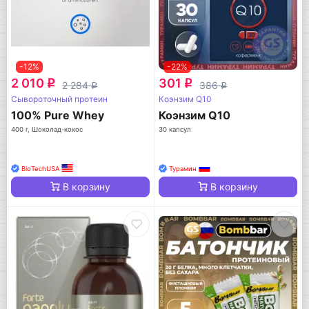
-12%
-22%
2 010
301
q
q
2 284
386
q
q
Сывороточный протеин
Коэнзим Q10
100% Pure Whey
Коэнзим Q10
400 г, Шоколад-кокос
30 капсул
BioTechUSA
Турамин
В корзину
В корзину