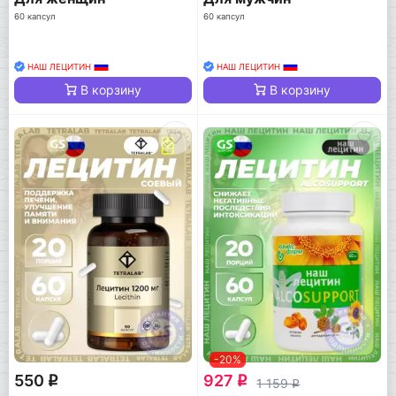
60 капсул
60 капсул
НАШ ЛЕЦИТИН
НАШ ЛЕЦИТИН
В корзину
В корзину
-20%
550
927
q
q
1 159
q