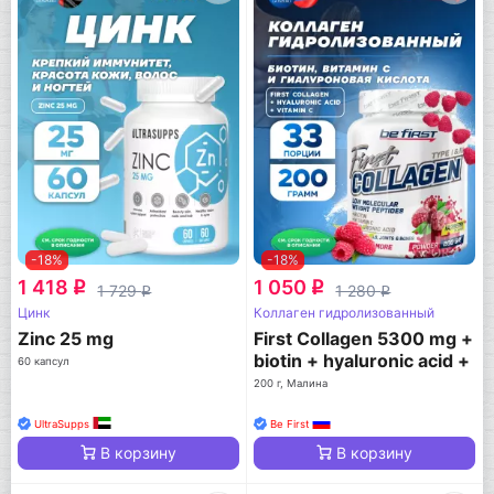
-18%
-18%
1 418
1 050
q
q
1 729
1 280
q
q
Цинк
Коллаген гидролизованный
Zinc 25 mg
First Collagen 5300 mg +
biotin + hyaluronic acid +
60 капсул
vitamin C
200 г, Малина
UltraSupps
Be First
В корзину
В корзину