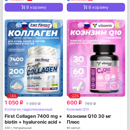
В корзину
В корзину
-18%
-22%
1 050
600
q
q
1 280
769
q
q
Коллаген гидролизованный
Коэнзим Q10
First Collagen 7400 mg +
Коэнзим Q10 30 мг
biotin + hyaluronic acid +
Плюс
vitamin C
200 г, Натуральный
60 капсул