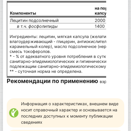
на порцию (2
Компоненты
капсулы)
Лецитин подсолнечный
2000 мг
в т.ч. фосфолипиды
1400 мг
Ингредиенты: лецитин, мягкая капсула (желатин пищевой, 
влагоудерживающий - глицерин, антиокислитель - лимонная
карамельный колер), масло подсолнечное (нерафинированн
смесь токоферолов.
* - % от адекватного уровня потребления в сутки согласн
санитарно-эпидемиологических и гигиенических требовани
подлежащим санитарно-эпидемиологическому надзору (ко
** - суточная норма не определена.
Рекомендации по применению
взрослым по 2 
Информация о характеристиках, внешнем виде
носит справочный характер и основывается на
последних доступных к моменту публикации
сведениях