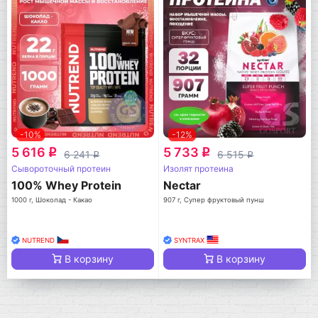
-10%
-12%
5 616
5 733
q
q
6 241
6 515
q
q
Сывороточный протеин
Изолят протеина
100% Whey Protein
Nectar
1000 г, Шоколад - Какао
907 г, Супер фруктовый пунш
NUTREND
SYNTRAX
В корзину
В корзину