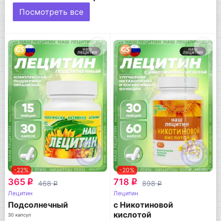
Посмотреть все
-22%
-20%
365
718
q
q
468
898
q
q
Лецитин
Лецитин
Подсолнечный
с Никотиновой
кислотой
30 капсул