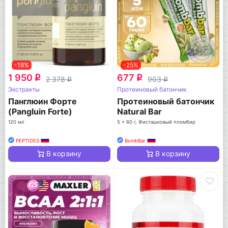
-18%
-25%
1 950
677
q
q
2 378
903
q
q
Экстракты
Протеиновый батончик
Панглюин Форте
Протеиновый батончик
(Pangluin Forte)
Natural Bar
120 мл
5 x 60 г, Фисташковый пломбир
PEPTIDES
BombBar
В корзину
В корзину