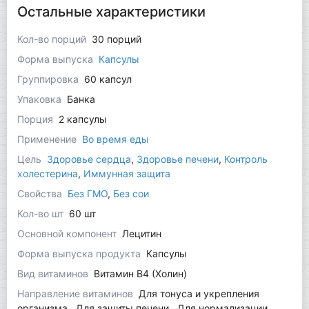
Остальные характеристики
Кол-во порций
30 порций
Форма выпуска
Капсулы
Группировка
60 капсул
Упаковка
Банка
Порция
2 капсулы
Применение
Во время еды
Цель
Здоровье сердца
,
Здоровье печени
,
Контроль
холестерина
,
Иммунная защита
Свойства
Без ГМО
,
Без сои
Кол-во шт
60 шт
Основной компонент
Лецитин
Форма выпуска продукта
Капсулы
Вид витаминов
Витамин B4 (Холин)
Направление витаминов
Для тонуса и укрепления
организма , Для защиты печени , Для нормализации