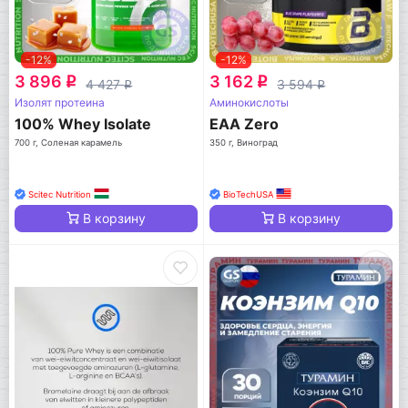
-12%
-12%
3 896
3 162
q
q
4 427
3 594
q
q
Изолят протеина
Аминокислоты
100% Whey Isolate
EAA Zero
700 г, Соленая карамель
350 г, Виноград
Scitec Nutrition
BioTechUSA
В корзину
В корзину