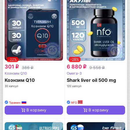
-22%
-28%
301
6 880
q
q
386
9 556
q
q
Коэнзим Q10
Омега-3
Коэнзим Q10
Shark liver oil 500 mg
30 капсул
120 капсул
Турамин
NFO
В корзину
В корзину