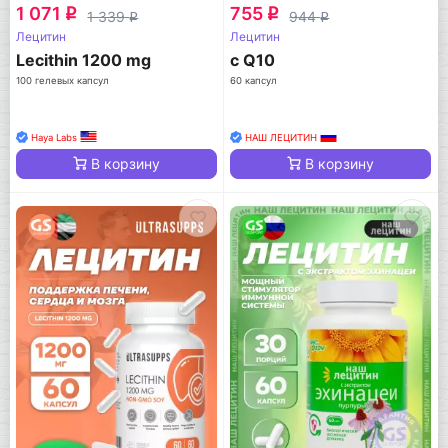
1 071
755
q
q
1 339
944
q
q
Лецитин
Лецитин
Lecithin 1200 mg
с Q10
100 гелевых капсул
60 капсул
Haya Labs
НАШ ЛЕЦИТИН
В корзину
В корзину