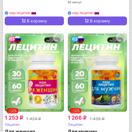
60 капсул
НАШ ЛЕЦИТИН
НАШ ЛЕЦИТИН
В корзину
В корзину
-12%
-12%
1 253
1 266
q
q
1 424
1 438
q
q
Лецитин
Лецитин
Для женщин
Для мужчин