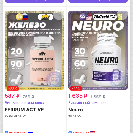
-22%
-12%
587
1 635
q
q
753
1 859
q
q
Витаминный комплекс
Витаминный комплекс
FERRUM ACTIVE
Neuro
90 веган капсул
60 капсул
PRIMEKRAFT
BioTechUSA