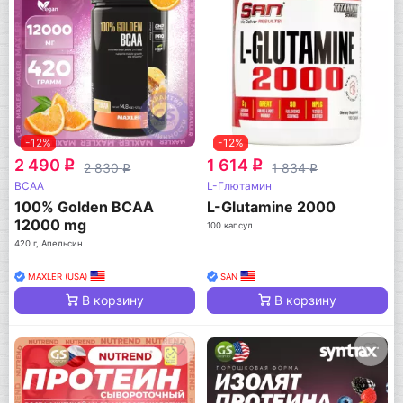
-12%
-12%
2 490
1 614
q
q
2 830
1 834
q
q
BCAA
L-Глютамин
100% Golden BCAA
L-Glutamine 2000
12000 mg
100 капсул
420 г, Апельсин
MAXLER (USA)
SAN
В корзину
В корзину