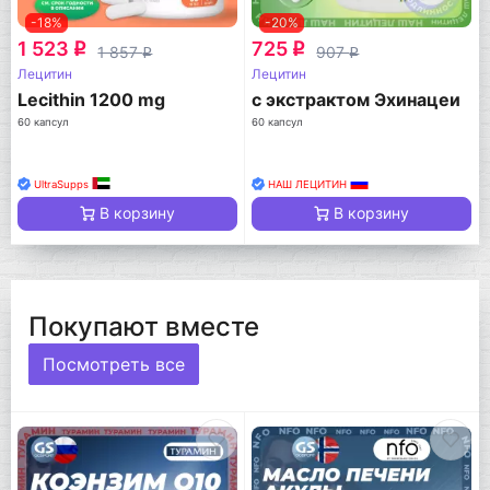
-18%
-20%
1 523
725
q
q
1 857
907
q
q
Лецитин
Лецитин
Lecithin 1200 mg
с экстрактом Эхинацеи
60 капсул
60 капсул
UltraSupps
НАШ ЛЕЦИТИН
В корзину
В корзину
Покупают вместе
Посмотреть все