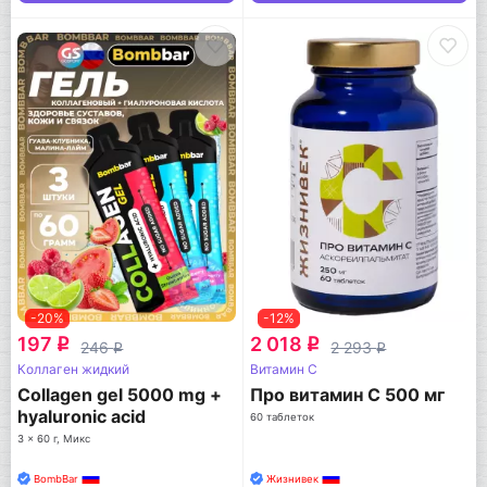
-20%
-12%
197
2 018
q
q
246
2 293
q
q
Коллаген жидкий
Витамин C
Collagen gel 5000 mg +
Про витамин С 500 мг
hyaluronic acid
60 таблеток
3 x 60 г, Микс
BombBar
Жизнивек