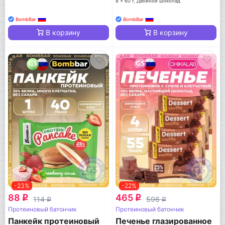
8 x 60 г, Двойной шоколад
BombBar
BombBar
В корзину
В корзину
-23%
-22%
88
465
q
q
114
596
q
q
Протеиновый батончик
Протеиновый батончик
Панкейк протеиновый
Печенье глазированное