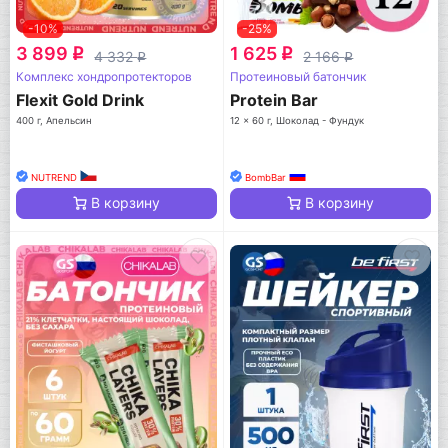
-10%
-25%
3 899
1 625
q
q
4 332
2 166
q
q
Комплекс хондропротекторов
Протеиновый батончик
Flexit Gold Drink
Protein Bar
400 г, Апельсин
12 x 60 г, Шоколад - Фундук
NUTREND
BombBar
В корзину
В корзину