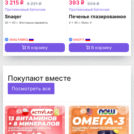
3 215
393
q
q
4 231
504
q
q
Протеиновый батончик
Протеиновый батончик
Snaqer
Печенье глазированное
30 x 50 г, Фисташка-карамель
4 x 45 г, Микс 4
SNAQ FABRIQ
MADFIT
В корзину
В корзину
Покупают вместе
Посмотреть все