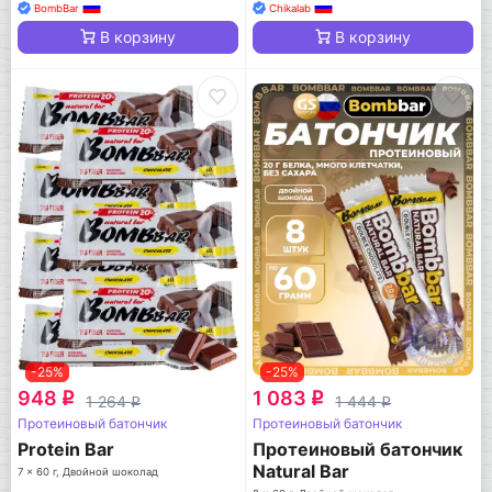
BombBar
Chikalab
В корзину
В корзину
-25%
-25%
948
1 083
q
q
1 264
1 444
q
q
Протеиновый батончик
Протеиновый батончик
Protein Bar
Протеиновый батончик
Natural Bar
7 x 60 г, Двойной шоколад