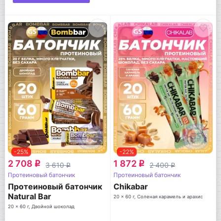
-25%
-22%
2 708
1 872
q
q
3 610
2 400
q
q
Протеиновый батончик
Протеиновый батончик
Протеиновый батончик
Chikabar
Natural Bar
20 x 60 г, Соленая карамель и арахис
20 x 60 г, Двойной шоколад