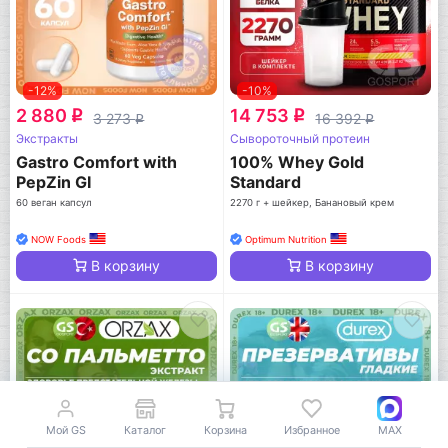
-12%
-10%
2 880
14 753
q
q
3 273
16 392
q
q
Экстракты
Сывороточный протеин
Gastro Comfort with
100% Whey Gold
PepZin GI
Standard
60 веган капсул
2270 г + шейкер, Банановый крем
NOW Foods
Optimum Nutrition
В корзину
В корзину
Мой GS
Каталог
Корзина
Избранное
MAX