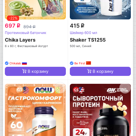
-22%
697
415
q
q
894
q
Протеиновый батончик
Шейкер 600 мл
Chika Layers
Shaker TS1255
6 х 60 г, Фисташковый йогурт
500 мл, Синий
Chikalab
Be First
В корзину
В корзину