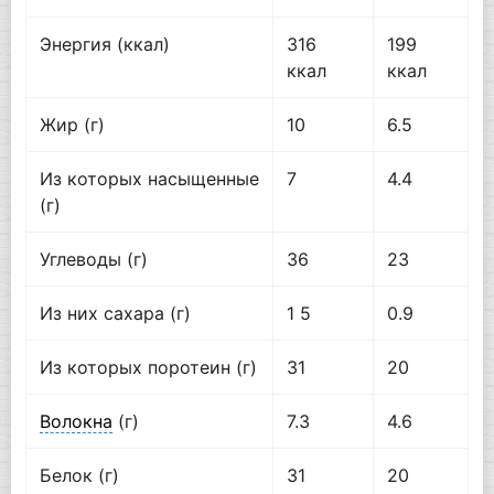
Энергия (ккал)
316
199
ккал
ккал
Жир (г)
10
6.5
Из которых насыщенные
7
4.4
(г)
Углеводы (г)
36
23
Из них сахара (г)
1 5
0.9
Из которых поротеин (г)
31
20
Волокна
(г)
7.3
4.6
Белок (г)
31
20