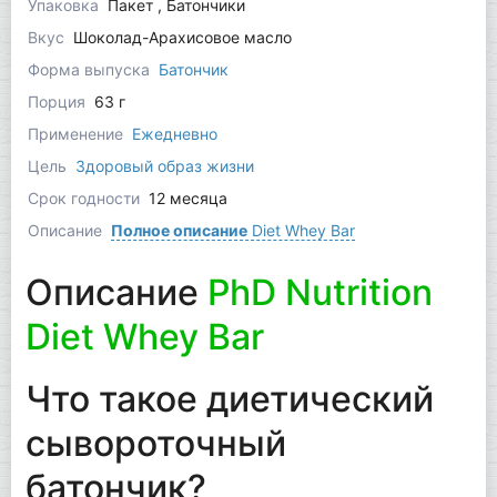
Упаковка
Пакет , Батончики
Вкус
Шоколад-Арахисовое масло
Форма выпуска
Батончик
Порция
63 г
Применение
Ежедневно
Цель
Здоровый образ жизни
Срок годности
12 месяца
Описание
Полное описание
Diet Whey Bar
Описание
PhD Nutrition
Diet Whey Bar
Что такое диетический
сывороточный
батончик?