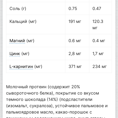
Соль (г)
0.75
0.47
Кальций (мг)
191 мг
120.3
мг
Магний
(мг)
0.6 мг
0.4 мг
Цинк
(мг)
2,8 мг
1,7 мг
L-карнитин
(мг)
371 мг
234 мг
Молочный протеин (содержит 20%
сывороточного белка), покрытие со вкусом
темного шоколада (14%) (подсластители
(изомальт, сукралоза), устойчивое пальмовое и
пальмоядровое масло, какао-порошок с