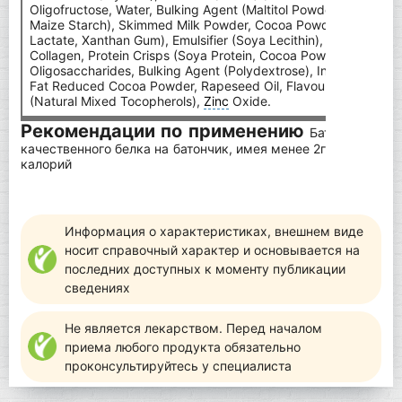
Oligofructose, Water, Bulking Agent (Maltitol Powder), Coconut
Maize Starch), Skimmed Milk Powder, Cocoa Powder, Gelling Ag
Lactate, Xanthan Gum), Emulsifier (Soya Lecithin), Flavouring, 
Collagen, Protein Crisps (Soya Protein, Cocoa Powder, Tapioca 
Oligosaccharides, Bulking Agent (Polydextrose), Inulin, Sweetene
Fat Reduced Cocoa Powder, Rapeseed Oil, Flavouring,
L-Carnit
(Natural Mixed Tocopherols),
Zinc
Oxide.
Рекомендации по применению
Батончик Diet
качественного белка на батончик, имея менее 2г углеводов
калорий
Информация о характеристиках, внешнем виде
носит справочный характер и основывается на
последних доступных к моменту публикации
сведениях
Не является лекарством. Перед началом
приема любого продукта обязательно
проконсультируйтесь у специалиста