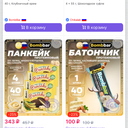
40 г, Клубничный крем
4 x 55 г, Шоколадное суфле
BombBar
Chikalab
В корзину
В корзину
-25%
-23%
343
100
q
q
457
130
q
q