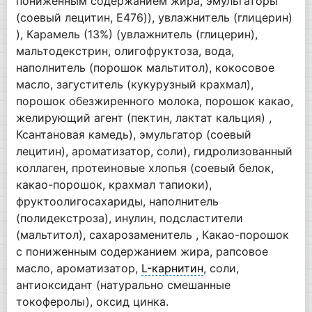
пониженным содержанием жира, эмульгаторы
(соевый лецитин, E476)), увлажнитель (глицерин)
), Карамель (13%) (увлажнитель (глицерин),
мальтодекстрин, олигофруктоза, вода,
наполнитель (порошок мальтитол), кокосовое
масло, загуститель (кукурузный крахмал),
порошок обезжиренного молока, порошок какао,
желирующий агент (пектин, лактат кальция) ,
Ксантановая камедь), эмульгатор (соевый
лецитин), ароматизатор, соли), гидролизованный
коллаген, протеиновые хлопья (соевый белок,
какао-порошок, крахмал тапиоки),
фруктоолигосахариды, наполнитель
(полидекстроза), инулин, подсластители
(мальтитол), сахарозаменитель , Какао-порошок
с пониженным содержанием жира, рапсовое
масло, ароматизатор,
L-карнитин
, соли,
антиоксидант (натурально смешанные
токоферолы), оксид цинка.