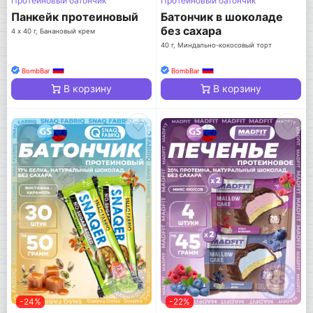
Протеиновый батончик
Протеиновый батончик
Панкейк протеиновый
Батончик в шоколаде
без сахара
4 х 40 г, Банановый крем
40 г, Миндально-кокосовый торт
BombBar
BombBar
В корзину
В корзину
-24%
-22%