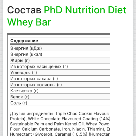
Состав
PhD Nutrition Diet
Whey Bar
Содержание
на 1 
Энергия (кДж)
836
Энергия (ккал)
200
Жиры (г)
5,2
Из которых насыщеных (г)
3,6
Углеводы (г)
19
Из которых сахара (г)
1,4
Из которых полиолы (г)
16
Клетчатка (г)
9,6
Белок (г)
20
Соль (г)
0,38
Другие ингредиенты: triple Choc Cookie Flavour: Milk Protein
Protein), White Chocolate Flavoured Coating (14%) (Sweeteners 
Sustainable Palm and Palm Kernel Oil, Whey Powder (Milk), Fort
Flour, Calcium Carbonate, Iron, Niacin, Thiamin), Emulsifier (Soy
Humectant (Glycerol), Caramel (10.5%) (Humectant (Glycerol), 