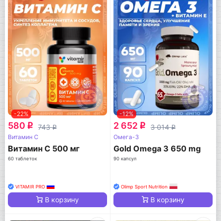
-22%
-12%
580
2 652
q
q
743
3 014
q
q
Витамин C
Омега-3
Витамин С 500 мг
Gold Omega 3 650 mg
60 таблеток
90 капсул
VITAMIR PRO
Olimp Sport Nutrition
В корзину
В корзину