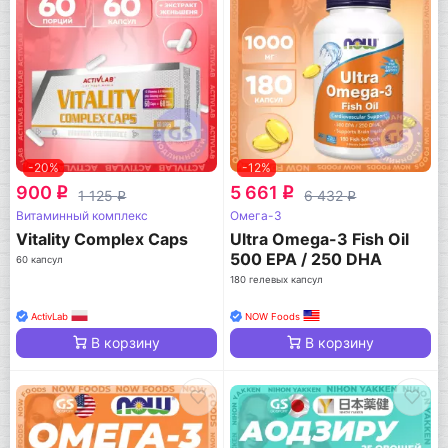
-20%
-12%
900
5 661
q
q
1 125
6 432
q
q
Витаминный комплекс
Омега-3
Vitality Complex Caps
Ultra Omega-3 Fish Oil
500 EPA / 250 DHA
60 капсул
180 гелевых капсул
ActivLab
NOW Foods
В корзину
В корзину