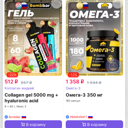
-22%
-12%
512
1 358
q
q
657
1 544
q
q
Коллаген жидкий
Омега-3
Collagen gel 5000 mg +
Омега-3 350 мг
hyaluronic acid
180 капсул
8 x 60 г, Микс 2
BombBar
PRIMEKRAFT
В корзину
В корзину