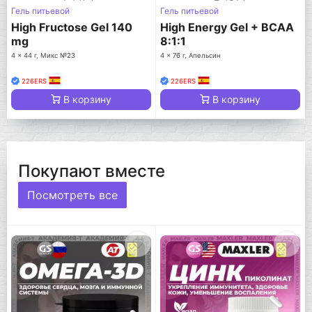
Гель питьевой
Гель питьевой
High Fructose Gel 140
High Energy Gel + BCAA
mg
8:1:1
4 x 44 г, Микс №23
4 x 76 г, Апельсин
226ERS
226ERS
В корзину
В корзину
Покупают вместе
Посмотреть все