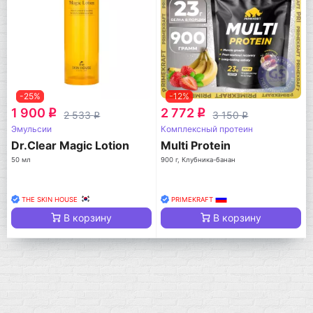
-25%
-12%
1 900
2 772
q
q
2 533
3 150
q
q
Эмульсии
Комплексный протеин
Dr.Clear Magic Lotion
Multi Protein
50 мл
900 г, Клубника-банан
THE SKIN HOUSE
PRIMEKRAFT
В корзину
В корзину