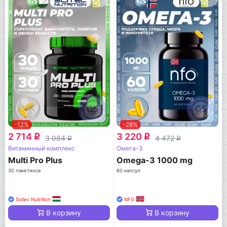
-12%
-28%
2 714
3 220
q
q
3 084
4 472
q
q
Витаминный комплекс
Омега-3
Multi Pro Plus
Omega-3 1000 mg
30 пакетиков
60 капсул
Scitec Nutrition
NFO
В корзину
В корзину