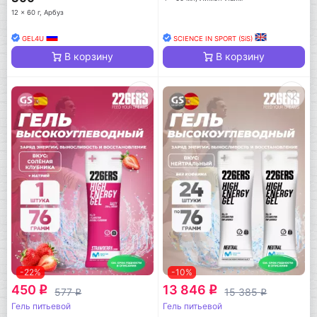
12 x 60 г, Арбуз
GEL4U
SCIENCE IN SPORT (SiS)
В корзину
В корзину
-22%
-10%
450
13 846
q
q
577
15 385
q
q
Гель питьевой
Гель питьевой