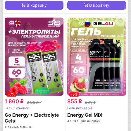
В корзину
В корзину
-7%
-5%
1 860
855
q
q
2 000
900
q
q
Гель питьевой
Гель питьевой
Go Energy + Electrolyte
Energy Gel MIX
Gels
4 x 60 г, Яблоко, Арбуз
5 x 60 мл, Малина