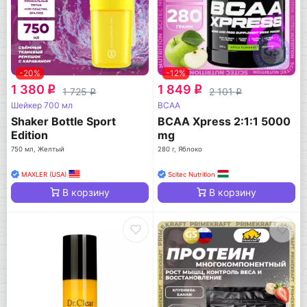
-20%
-12%
1 380
1 849
q
q
1 725
2 101
q
q
Шейкер 700 мл
BCAA
Shaker Bottle Sport
BCAA Xpress 2:1:1 5000
Edition
mg
750 мл, Желтый
280 г, Яблоко
MAXLER (USA)
Scitec Nutrition
В корзину
В корзину