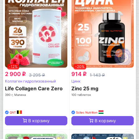
-12%
-20%
2 900
914
q
q
3 295
1 143
q
q
Коллаген гидролизованный
Цинк
Life Collagen Care Zero
Zinc 25 mg
390 г, Малина
100 таблеток
QNT
Scitec Nutrition
В корзину
В корзину