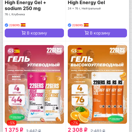
High Energy Gel +
High Energy Gel
sodium 250 mg
24 x 76 г, Нейтральный
76 г, Клубника
226ERS
226ERS
В корзину
В корзину
-5%
-7%
1 375
2 308
q
q
1 447
2 481
q
q