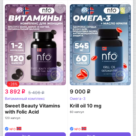
-28%
3 892
9 000
q
q
5 406
q
Витаминный комплекс
Омега-3
Sweet Beauty Vitamins
Krill oil 10 mg
with Folic Acid
60 капсул
120 капсул
NFO
NFO