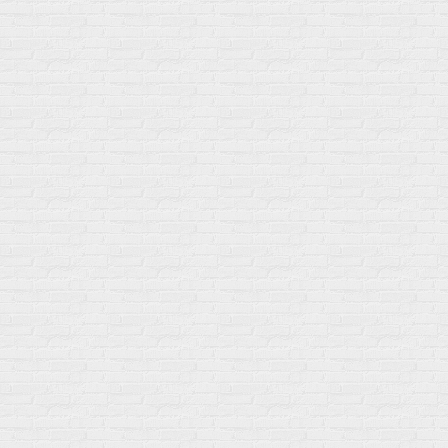
Изотоники &
Минералы
Электролиты
Основные минералы
Изотоники в порошке
Кальций & магний
Изотоники в таблетках
Железо
Изотонические концентарты
Кальций
Углеводная загрузка
Магний
Гели без кофеина
Цинк
Гели питьевые
Солевые таблетки
Доставка и оплата
Бренды
Статьи
Публичная оферта
Политику конфиденциальности
Купить оптом
Почему выбирают нас
Отследить заказ