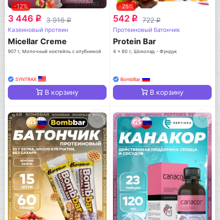
-12%
-25%
3 446
542
q
q
3 916
722
q
q
Казеиновый протеин
Протеиновый батончик
Micellar Creme
Protein Bar
907 г, Молочный коктейль с клубникой
4 x 60 г, Шоколад - Фундук
SYNTRAX
BombBar
В корзину
В корзину