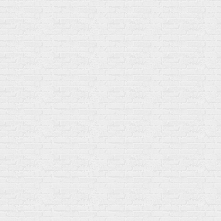
Мой город!
Москва
+7 (495) 108-73-79
+7 (977) 400-45-00
Самовывоз пн-пт 10-19 сб 11-15
г. Москва
ул. Профсоюзная 66c1
Нам 17 лет
Среди наших клиентов Профессионалы, Начинающие, Доктора и
др