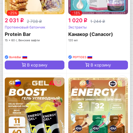
-25%
-18%
2 031
1 020
q
q
2 708
1 244
q
q
Протеиновый батончик
Экстракты
Protein Bar
Канакор (Canacor)
15 x 60 г, Венские вафли
120 мл
BombBar
PEPTIDES
В корзину
В корзину