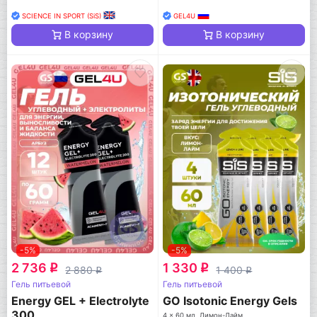
SCIENCE IN SPORT (SiS)
GEL4U
В корзину
В корзину
-5%
-5%
2 736
1 330
q
q
2 880
1 400
q
q
Гель питьевой
Гель питьевой
Energy GEL + Electrolyte
GO Isotonic Energy Gels
300
4 x 60 мл, Лимон-Лайм