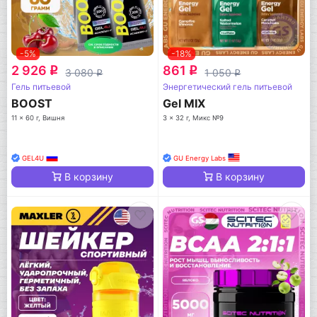
-5%
-18%
2 926
861
q
q
3 080
1 050
q
q
Гель питьевой
Энергетический гель питьевой
BOOST
Gel MIX
11 x 60 г, Вишня
3 x 32 г, Микс №9
GEL4U
GU Energy Labs
В корзину
В корзину