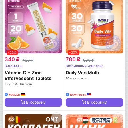
-22%
-20%
340
780
q
q
436
975
q
q
Витамин C
Витаминный комплекс
Vitamin C + Zinc
Daily Vits Multi
Effervescent Tablets
30 веган капсул
1 х 20 таб, Апельсин
MAXLER
NOW Foods
В корзину
В корзину