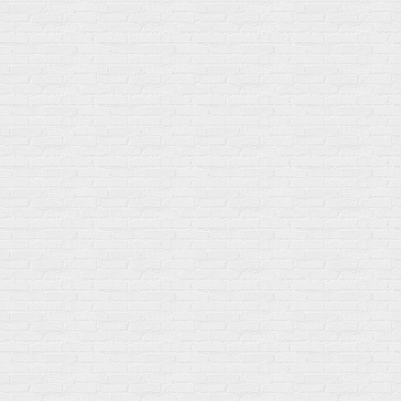
Акции
Товары по выгодной цене
sales
@
gosport
.
shop
Популярное
Для иммунитета
Протеин
Аминокислоты
BCAA
Антиоксиданты, Q10
Аминокислоты
Для пищеварения
Глютамин
Для иммунитета
Креатин
Экстракты
Для связок и суставов
Витамины
Предтреники
Витаминный комплекс
Гели
Витамин A (ретинол)
Батончики
Витамины группы B
Аргинин-Цитрулин
Витамин D
Послетренировочный комлекс
Фолиевая кислота (B9)
L-Карнитин
Витамины для женщин
Гейнеры
Витамины для мужчин