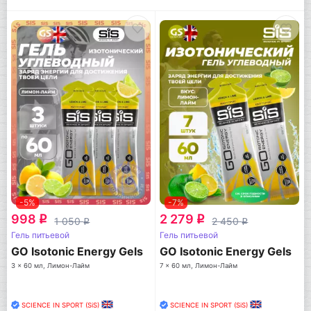
-5%
-7%
998
2 279
q
q
1 050
2 450
q
q
Гель питьевой
Гель питьевой
GO Isotonic Energy Gels
GO Isotonic Energy Gels
3 x 60 мл, Лимон-Лайм
7 x 60 мл, Лимон-Лайм
SCIENCE IN SPORT (SiS)
SCIENCE IN SPORT (SiS)