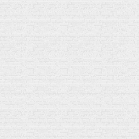
О магазине
Сотрудничество
Контакты
Распродажа
Подпишитесь на полезную рассылку о новинках, акциях и
спецпредложениях
GoSport в Маркетплейсах