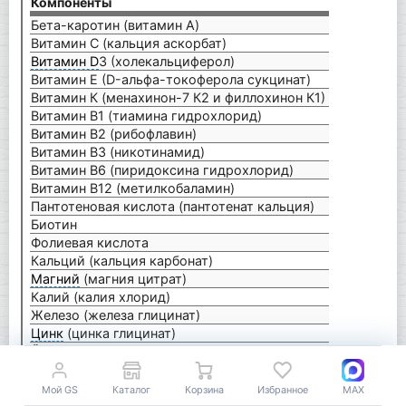
Компоненты
на п
Бета-каротин (витамин A)
2 мг
Витамин С (кальция аскорбат)
100 м
Витамин D
3 (холекальциферол)
8,3 м
Витамин Е (D-альфа-токоферола сукцинат)
45 мг
Витамин К (менахинон-7 К2 и филлохинон К1)
27 мк
Витамин В1 (тиамина гидрохлорид)
5 мг 
Витамин В2 (рибофлавин)
6 мг 
Витамин В3 (никотинамид)
10 мг
Витамин В6 (пиридоксина гидрохлорид)
6 мг 
Витамин В12 (метилкобаламин)
9 мкг
Пантотеновая кислота (пантотенат кальция)
16 мг
Биотин
150 м
Фолиевая кислота
453 м
Кальций (кальция карбонат)
83,3 
Магний
(магния цитрат)
33,3 
Калий (калия хлорид)
8,3 м
Железо (железа глицинат)
6 мг 
Цинк
(цинка глицинат)
5 мг 
Йод (калия йодид)
50 м
Селен (L-селенометионин)
67 мк
Медь (меди глицинат)
330 
Мой GS
Каталог
Корзина
Избранное
MAX
Молибден (натрия молибдат)
25 м