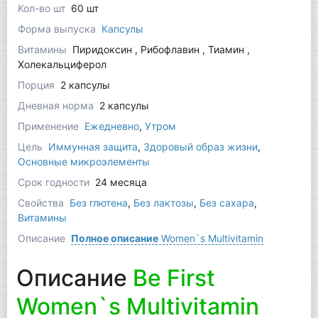
Кол-во шт
60 шт
Форма выпуска
Капсулы
Витамины
Пиридоксин , Рибофлавин , Тиамин ,
Холекальциферол
Порция
2 капсулы
Дневная норма
2 капсулы
Применение
Ежедневно
,
Утром
Цель
Иммунная защита
,
Здоровый образ жизни
,
Основные микроэлементы
Срок годности
24 месяца
Свойства
Без глютена
,
Без лактозы
,
Без сахара
,
Витамины
Описание
Полное описание
Women`s Multivitamin
Описание
Be First
Women`s Multivitamin