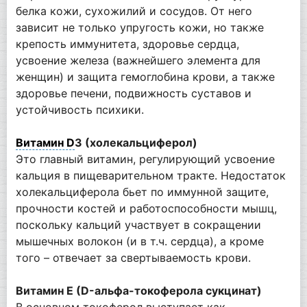
белка кожи, сухожилий и сосудов. От него
зависит не только упругость кожи, но также
крепость иммунитета, здоровье сердца,
усвоение железа (важнейшего элемента для
женщин) и защита гемоглобина крови, а также
здоровье печени, подвижность суставов и
устойчивость психики.
Витамин D
3 (холекальциферол)
Это главный витамин, регулирующий усвоение
кальция в пищеварительном тракте. Недостаток
холекальциферола бьет по иммунной защите,
прочности костей и работоспособности мышц,
поскольку кальций участвует в сокращении
мышечных волокон (и в т.ч. сердца), а кроме
того – отвечает за свертываемость крови.
Витамин Е (D-альфа-токоферола сукцинат)
В основном токоферол выступает как