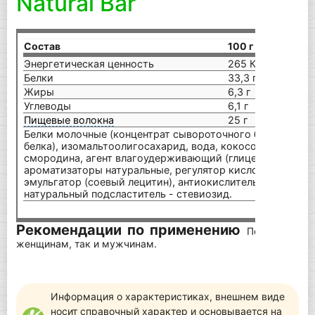
Natural Bar
Состав
100 г
Энергетическая ценность
265 Ккал
Белки
33,3 г
Жиры
6,3 г
Углеводы
6,1 г
Пищевые волокна
25 г
Белки молочные (концентрат сывороточного белка, конц
белка), изомальтоолигосахарид, вода, кокосовое масло, 
смородина, агент влагоудерживающий (глицерин, сорбит)
ароматизаторы натуральные, регулятор кислотности - л
эмульгатор (соевый лецитин), антиокислитель (аскорбино
натуральный подсластитель - стевиозид.
Рекомендации по применению
Подходит дл
женщинам, так и мужчинам.
Информация о характеристиках, внешнем виде
носит справочный характер и основывается на