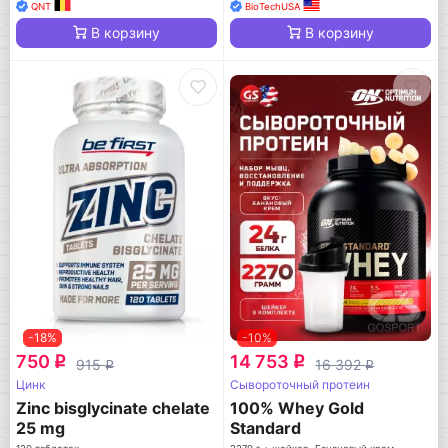
QNT
BioTechUSA
В корзину
В корзину
-18%
-10%
750
14 753
q
q
915
16 392
q
q
Цинк
Сывороточный протеин
Zinc bisglycinate chelate
100% Whey Gold
25 mg
Standard