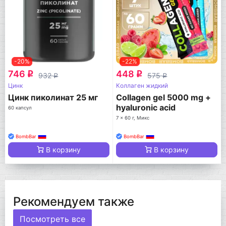
-20%
-22%
746
448
q
q
932
575
q
q
Цинк
Коллаген жидкий
Цинк пиколинат 25 мг
Collagen gel 5000 mg +
hyaluronic acid
60 капсул
7 x 60 г, Микс
BombBar
BombBar
В корзину
В корзину
Рекомендуем также
Посмотреть все