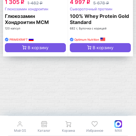
1 305
4 997
q
q
1 482
5 678
q
q
Глюкозамин хондроитин
Сывороточный протеин
Глюкозамин
100% Whey Protein Gold
Хондроитин МСМ
Standard
120 капсул
682 г, Булочка с корицей
PRIMEKRAFT
Optimum Nutrition
В корзину
В корзину
Мой GS
Каталог
Корзина
Избранное
MAX
Мой город!