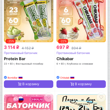
-25%
-22%
3 114
697
q
q
4 152
894
q
q
Протеиновый батончик
Протеиновый батончик
Protein Bar
Chikabar
23 x 60 г, Фисташковый пломбир
6 x 60 г, Клубника со сливками
BombBar
Chikalab
В корзину
В корзину