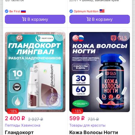
120 таблеток
2270 г + шейкер, Банановый крем
Be First
Optimum Nutrition
В корзину
В корзину
-18%
-18%
2 400
599
q
q
2 927
731
q
q
Пептиды Хавинсона
Товары для красоты
Гландокорт
Кожа Волосы Ногти