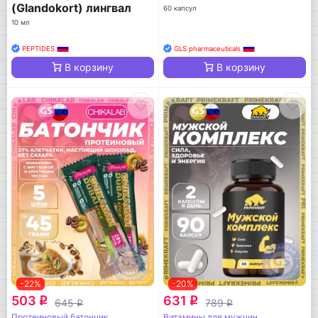
(Glandokort) лингвал
60 капсул
10 мл
PEPTIDES
GLS pharmaceuticals
В корзину
В корзину
-22%
-20%
503
631
q
q
645
789
q
q
Протеиновый батончик
Витамины для мужчин