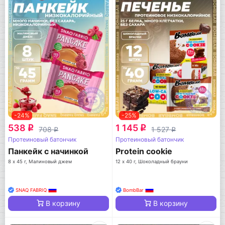
-24%
-25%
538
1 145
q
q
708
1 527
q
q
Протеиновый батончик
Протеиновый батончик
Панкейк с начинкой
Protein cookie
8 х 45 г, Малиновый джем
12 х 40 г, Шоколадный брауни
SNAQ FABRIQ
BombBar
В корзину
В корзину