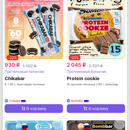
-22%
-25%
930
2 045
q
q
1 192
2 727
q
q
Протеиновый батончик
Протеиновый батончик
Chikabar
Protein cookie
8 x 60 г, Хрустящее печенье
15 протеин печенье x 60 г, Шоколад
Chikalab
BombBar
В корзину
В корзину