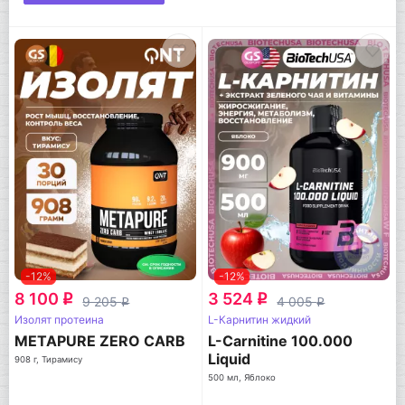
-12%
-12%
8 100
3 524
q
q
9 205
4 005
q
q
Изолят протеина
L-Карнитин жидкий
METAPURE ZERO CARB
L-Carnitine 100.000
Liquid
908 г, Тирамису
500 мл, Яблоко