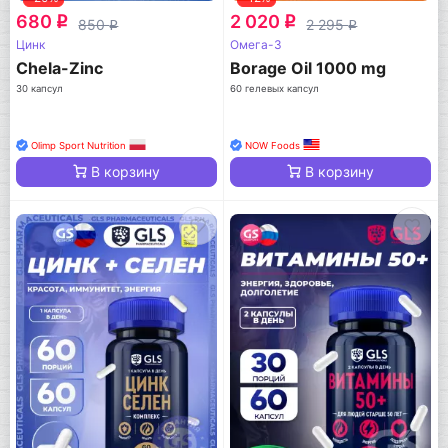
680
2 020
q
q
850
2 295
q
q
Цинк
Омега-3
Chela-Zinc
Borage Oil 1000 mg
30 капсул
60 гелевых капсул
Olimp Sport Nutrition
NOW Foods
В корзину
В корзину