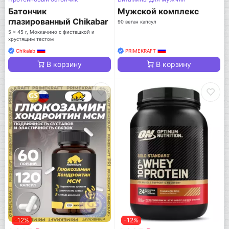
Батончик
Мужской комплекс
глазированный Chikabar
90 веган капсул
Dubai
5 x 45 г, Моккачино с фисташкой и
хрустящим тестом
Chikalab
PRIMEKRAFT
В корзину
В корзину
-12%
-12%