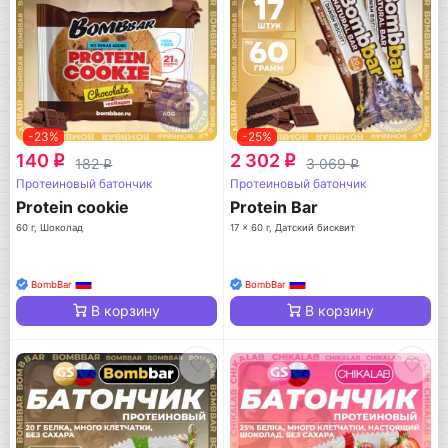
-23%
-25%
140
2 302
q
q
182
3 069
q
q
Протеиновый батончик
Протеиновый батончик
Protein cookie
Protein Bar
60 г, Шоколад
17 x 60 г, Датский бисквит
BombBar
BombBar
В корзину
В корзину