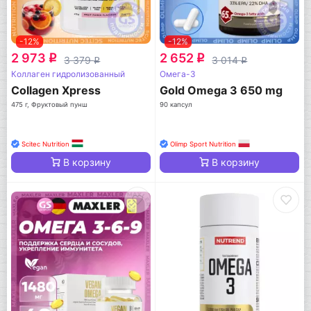
-12%
-12%
2 973
2 652
q
q
3 379
3 014
q
q
Коллаген гидролизованный
Омега-3
Collagen Xpress
Gold Omega 3 650 mg
475 г, Фруктовый пунш
90 капсул
Scitec Nutrition
Olimp Sport Nutrition
В корзину
В корзину