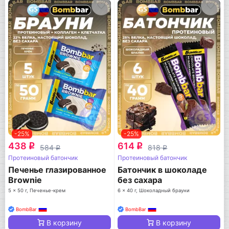
-25%
-25%
438
614
q
q
584
818
q
q
Протеиновый батончик
Протеиновый батончик
Печенье глазированное
Батончик в шоколаде
Brownie
без сахара
5 x 50 г, Печенье-крем
6 x 40 г, Шоколадный брауни
BombBar
BombBar
В корзину
В корзину