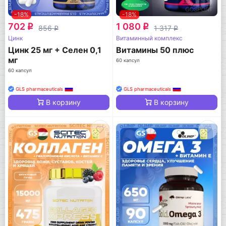
-18%
-18%
702
1 080
q
q
856
1 317
q
q
Цинк
Витаминный комплекс
Цинк 25 мг + Селен 0,1
Витамины 50 плюс
мг
60 капсул
60 капсул
GLS pharmaceuticals
GLS pharmaceuticals
В корзину
В корзину