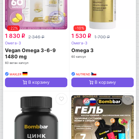
-22%
-10%
1 830
1 530
q
q
2 346
1 700
q
q
Омега-3
Омега-3
Vegan Omega 3-6-9
Omega 3
1480 mg
60 капсул
60 веган капсул
MAXLER
NUTREND
В корзину
В корзину