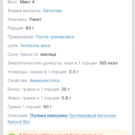
Вкус
Микс 4
Форма выпуска
Батончик
Упаковка
Пакет
Порция
60 г
Применение
После тренировки
Цель
Контроль веса
Срок годности
месяца
Энергетическая ценность: ккал в 1 порции
185 ккал
Углеводы: грамм в 1 порции
3.3 г
Свойства
Аминокислоты
Белок: грамм в 1 порции
20 г
Жиры: грамм в 1 порции
5.8 г
Грамм 1 порция
60 г
Описание
Полное описание
Протеиновый батончик
Natural Bar