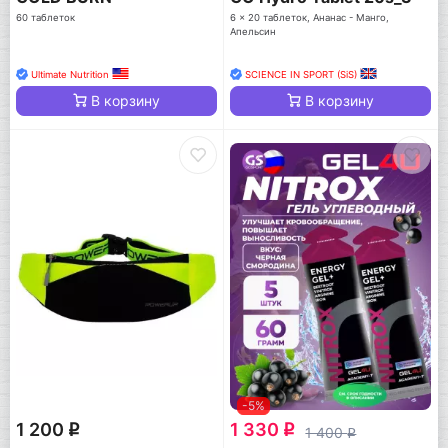
60 таблеток
6 x 20 таблеток, Ананас - Манго,
Апельсин
Ultimate Nutrition
SCIENCE IN SPORT (SiS)
В корзину
В корзину
-5%
1 200
1 330
q
q
1 400
q