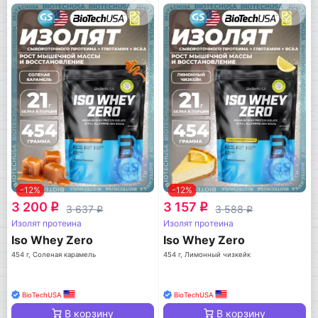
-12%
-12%
3 200
3 157
q
q
3 637
3 588
q
q
Изолят протеина
Изолят протеина
Iso Whey Zero
Iso Whey Zero
454 г, Соленая карамель
454 г, Лимонный чизкейк
BioTechUSA
BioTechUSA
В корзину
В корзину