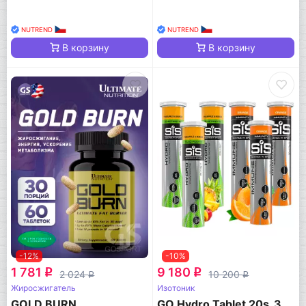
NUTREND
NUTREND
В корзину
В корзину
-12%
-10%
1 781
9 180
q
q
2 024
10 200
q
q
Жиросжигатель
Изотоник
GOLD BURN
GO Hydro Tablet 20s_3