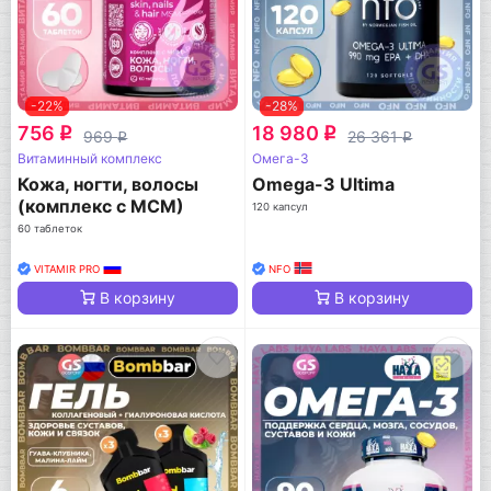
-22%
-28%
756
18 980
q
q
969
26 361
q
q
Витаминный комплекс
Омега-3
Кожа, ногти, волосы
Omega-3 Ultima
(комплекс с МСМ)
120 капсул
60 таблеток
VITAMIR PRO
NFO
В корзину
В корзину