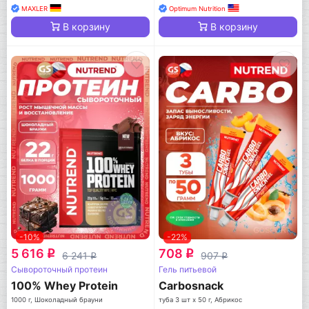
MAXLER
Optimum Nutrition
В корзину
В корзину
-10%
-22%
5 616
708
q
q
6 241
907
q
q
Сывороточный протеин
Гель питьевой
100% Whey Protein
Carbosnack
1000 г, Шоколадный брауни
туба 3 шт x 50 г, Абрикос