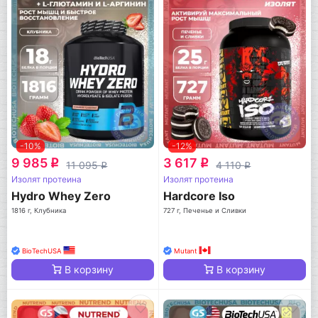
-10%
-12%
9 985
3 617
q
q
11 095
4 110
q
q
Изолят протеина
Изолят протеина
Hydro Whey Zero
Hardcore Iso
1816 г, Клубника
727 г, Печенье и Сливки
BioTechUSA
Mutant
В корзину
В корзину