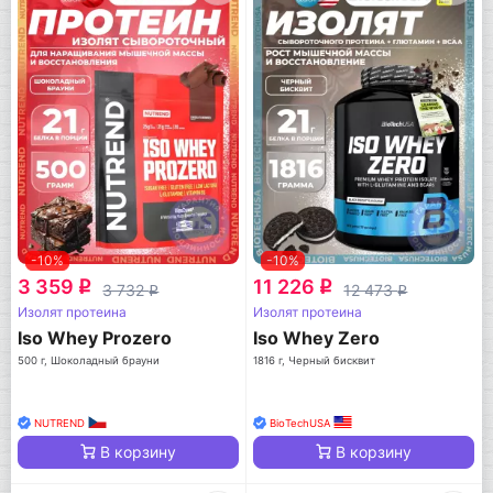
-10%
-10%
3 359
11 226
q
q
3 732
12 473
q
q
Изолят протеина
Изолят протеина
Iso Whey Prozero
Iso Whey Zero
500 г, Шоколадный брауни
1816 г, Черный бисквит
NUTREND
BioTechUSA
В корзину
В корзину