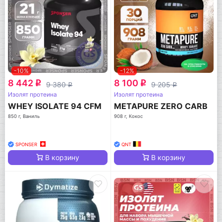
-10%
-12%
8 442
8 100
q
q
9 380
9 205
q
q
Изолят протеина
Изолят протеина
WHEY ISOLATE 94 CFM
METAPURE ZERO CARB
850 г, Ваниль
908 г, Кокос
SPONSER
QNT
В корзину
В корзину