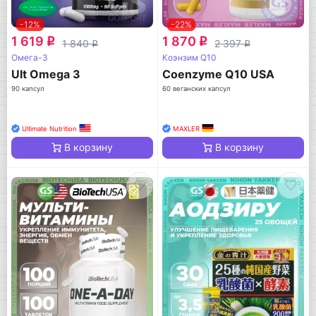
-12%
-22%
1 619
1 870
q
q
1 840
2 397
q
q
Омега-3
Коэнзим Q10
Ult Omega 3
Coenzyme Q10 USA
90 капсул
60 веганских капсул
Ultimate Nutrition
MAXLER
В корзину
В корзину