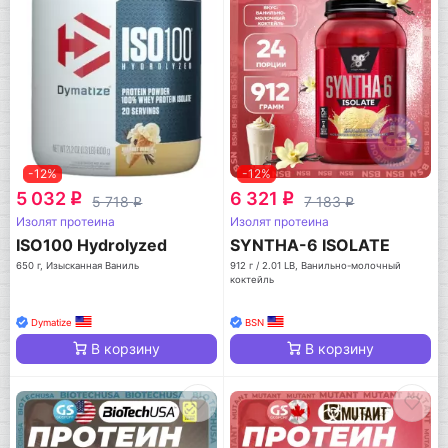
-12%
-12%
5 032
6 321
q
q
5 718
7 183
q
q
Изолят протеина
Изолят протеина
ISO100 Hydrolyzed
SYNTHA-6 ISOLATE
650 г, Изысканная Ваниль
912 г / 2.01 LB, Ванильно-молочный
коктейль
Dymatize
BSN
В корзину
В корзину