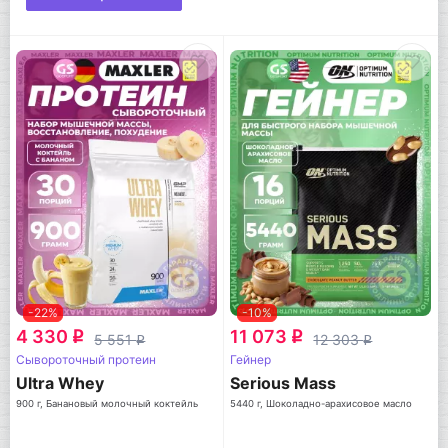
-22%
-10%
4 330
11 073
q
q
5 551
12 303
q
q
Сывороточный протеин
Гейнер
Ultra Whey
Serious Mass
900 г, Банановый молочный коктейль
5440 г, Шоколадно-арахисовое масло