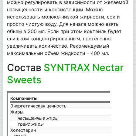
можно регулировать в зависимости от желаемой
насыщенности и консистенции. Можно
использовать молоко низкой жирности, сок и
просто чистую воду. Для начала можно взять
объем в 200 мл. Если при этом коктейль будет
слишком концентрированным, постепенно
увеличивать количество. Рекомендуемый
максимальный объем жидкости – 400 мл.
Состав
SYNTRAX Nectar
Sweets
Компоненты
на п
Энергетическая ценность
100 
Жиры
0 г
насыщенные жиры
0 г
транс жиры
0 г
Холестерин
0 мг