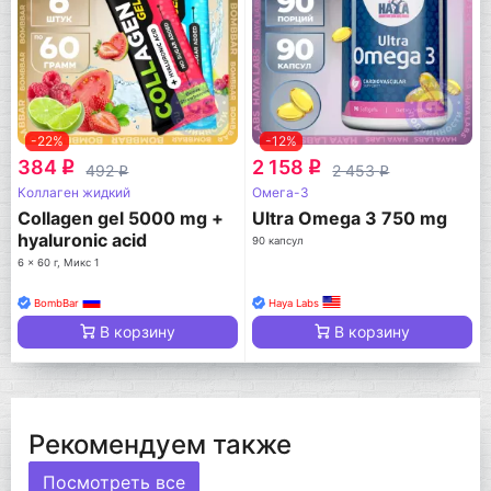
-22%
-12%
384
2 158
q
q
492
2 453
q
q
Коллаген жидкий
Омега-3
Collagen gel 5000 mg +
Ultra Omega 3 750 mg
hyaluronic acid
90 капсул
6 x 60 г, Микс 1
BombBar
Haya Labs
В корзину
В корзину
Рекомендуем также
Посмотреть все