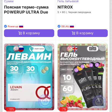
Сумки
Гель питьевой
Поясная термо-сумка
NITROX
POWERUP ULTRA Due
5 x 60 г, Черная смородина
Powerup
GEL4U
В корзину
В корзину
-18%
-7%