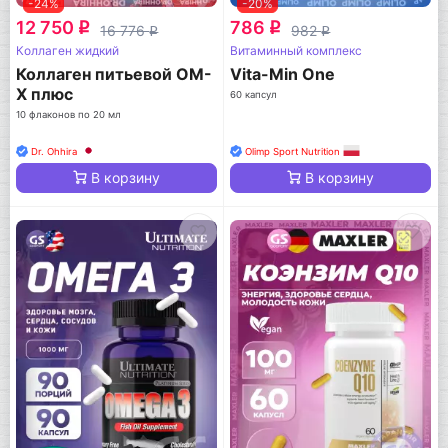
-24%
-20%
12 750
786
q
q
16 776
982
q
q
Коллаген жидкий
Витаминный комплекс
Коллаген питьевой ОМ-
Vita-Min One
Х плюс
60 капсул
10 флаконов по 20 мл
Dr. Ohhira
Olimp Sport Nutrition
В корзину
В корзину