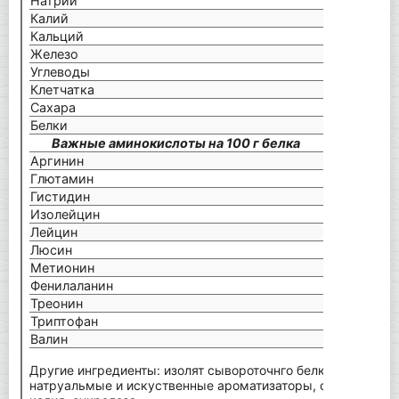
Натрий
150 
Калий
150 
Кальций
120 
Железо
0,7 м
Углеводы
1 г
Клетчатка
1 г
Сахара
0 г
Белки
23 г
Важные аминокислоты на 100 г белка
Аргинин
2,4 г
Глютамин
7,4 г
Гистидин
1,7 г
Изолейцин
6,7 г
Лейцин
11,9 
Люсин
9,7 г
Метионин
2,0 г
Фенилаланин
З,3 г
Треонин
7,2 г
Триптофан
2,1 г
Валин
6,2 г
Другие ингредиенты: изолят сывороточнго белка, очищенн
натруальмые и искуственные ароматизаторы, соль, соевы