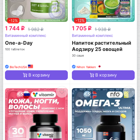
-12%
-12%
1 744
1 705
q
q
1 982
1 938
q
q
Витаминный комплекс
Витаминный комплекс
One-a-Day
Напиток растительный
Аодзиру 25 овощей
100 таблеток
30 саше
BioTechUSA
Nihon Yakken
В корзину
В корзину