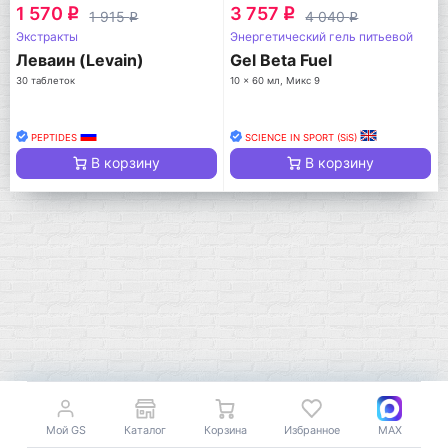
1 570
3 757
q
q
1 915
4 040
q
q
Экстракты
Энергетический гель питьевой
Леваин (Levain)
Gel Beta Fuel
30 таблеток
10 x 60 мл, Микс 9
PEPTIDES
SCIENCE IN SPORT (SiS)
В корзину
В корзину
Мой GS
Каталог
Корзина
Избранное
MAX
Мой город!