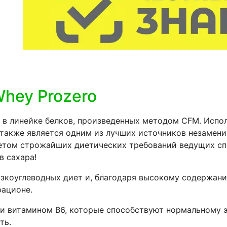
hey Prozero
кт в линейке белков, произведенных методом CFM. Исп
 также является одним из лучших источников незамен
учетом строжайших диетических требований ведущих с
в сахара!
изкоуглеводных диет и, благодаря высокому содержани
рационе.
и витамином B6, которые способствуют нормальному 
ть.