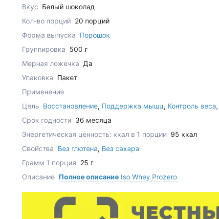
Вкус
Белый шоколад
Кол-во порций
20 порций
Форма выпуска
Порошок
Группировка
500 г
Мерная ложечка
Да
Упаковка
Пакет
Применение
Цель
Восстановление
,
Поддержка мышц
,
Контроль веса
Срок годности
36 месяца
Энергетическая ценность: ккал в 1 порции
95 ккал
Свойства
Без глютена
,
Без сахара
Грамм 1 порция
25 г
Описание
Полное описание
Iso Whey Prozero