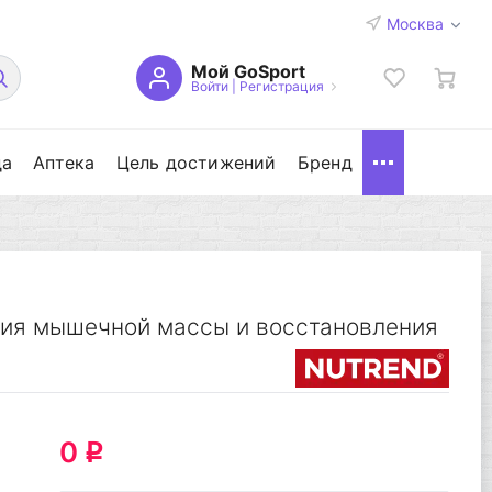
Москва
Мой GoSport
Войти
|
Регистрация
да
Аптека
Цель достижений
Бренд
ия мышечной массы и восстановления
0
q