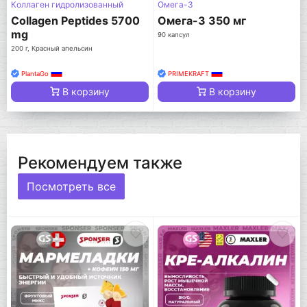
Коллаген гидролизованный
Омега-3
Collagen Peptides 5700
Омега-3 350 мг
mg
90 капсул
200 г, Красный апельсин
PlantaGo
PRIMEKRAFT
В корзину
В корзину
Рекомендуем также
Посмотреть все