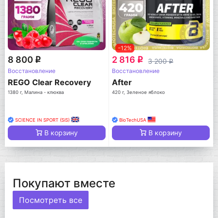
-12%
8 800
2 816
q
q
3 200
q
Восстановление
Восстановление
REGO Clear Recovery
After
1380 г, Малина - клюква
420 г, Зеленое яблоко
SCIENCE IN SPORT (SiS)
BioTechUSA
В корзину
В корзину
Покупают вместе
Посмотреть все