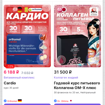
-12%
6 188
31 500
q
q
7 032
q
Витаминный комплекс
Коллаген жидкий
Cardio
Годовой курс питьевого
Коллагена ОМ-Х плюс
курс 30 дней
30 флаконов по 20 мл, Нейтральный
Orthomol
Dr. Ohhira