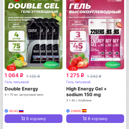
-5%
-5%
1 064
1 275
q
q
1 120
1 342
q
q
Гель питьевой
Гель питьевой
Double Energy
High Energy Gel +
sodium 150 mg
4 x 75 мл, Цитрусовый микс
3 x 45 г, Клубника
GEL4U
226ERS
В корзину
В корзину