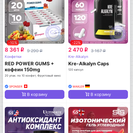
-10%
-22%
8 361
2 470
q
q
9 290
3 167
q
q
Конфетки
Kre-Alkalyn
RED POWER GUMS +
Kre-Alkalyn Caps
кофеин 150mg
120 капсул
20 упак. по 10 конфет, Фруктовый микс
SPONSER
MAXLER
В корзину
В корзину