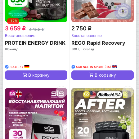
-12%
3 659
2 750
q
q
4 158
q
Восстановление
Восстановление
PROTEIN ENERGY DRINK
REGO Rapid Recovery
Шоколад
500 г, Шоколад
SQUEEZY
SCIENCE IN SPORT (SiS)
В корзину
В корзину