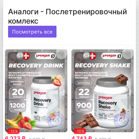
Аналоги - Послетренировочный
комлекс
Посмотреть все
-10%
-10%
6 273
4 743
q
q