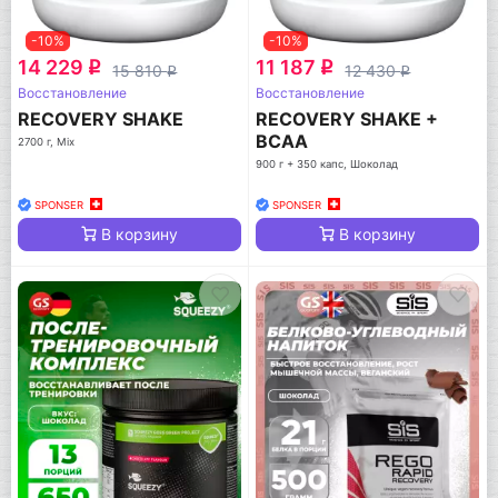
-10%
-10%
14 229
11 187
q
q
15 810
12 430
q
q
Восстановление
Восстановление
RECOVERY SHAKE
RECOVERY SHAKE +
BCAA
2700 г, Mix
900 г + 350 капс, Шоколад
SPONSER
SPONSER
В корзину
В корзину