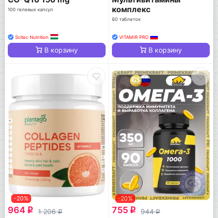
комплекс
100 гелевых капсул
60 таблеток
Scitec Nutrition
VITAMIR PRO
В корзину
В корзину
-20%
-20%
964
755
q
q
1 206
944
q
q