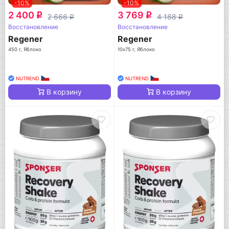
-10%
-10%
2 400
3 769
q
q
2 666
4 188
q
q
Восстановление
Восстановление
Regener
Regener
450 г, Яблоко
10х75 г, Яблоко
NUTREND
NUTREND
В корзину
В корзину