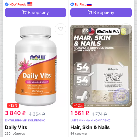
NOW Foods
Be First
В корзину
В корзину
-12%
-12%
3 840
1 561
q
q
4 364
1 774
q
q
Витаминный комплекс
Витаминный комплекс
Daily Vits
Hair, Skin & Nails
250 таблеток
54 капсулы