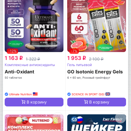
-12%
-7%
1 163
1 953
q
q
1 322
2 100
q
q
Комплексные антиоксиданты
Гель питьевой
Anti-Oxidant
GO Isotonic Energy Gels
50 таблеток
6 x 60 мл, Розовый грейпфрут
Ultimate Nutrition
SCIENCE IN SPORT (SiS)
В корзину
В корзину