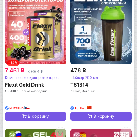
-14%
7 451
476
q
q
8 664
q
Комплекс хондропротекторов
Шейкер 700 мл
Flexit Gold Drink
TS1314
2 x 400 г, Черная смородина
700 мл, Зеленый
NUTREND
Be First
В корзину
В корзину