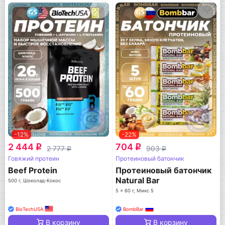
-12%
-22%
2 444
704
q
q
2 777
903
q
q
Говяжий протеин
Протеиновый батончик
Beef Protein
Протеиновый батончик
Natural Bar
500 г, Шоколад-Кокос
5 x 60 г, Микс 5
BioTechUSA
BombBar
В корзину
В корзину