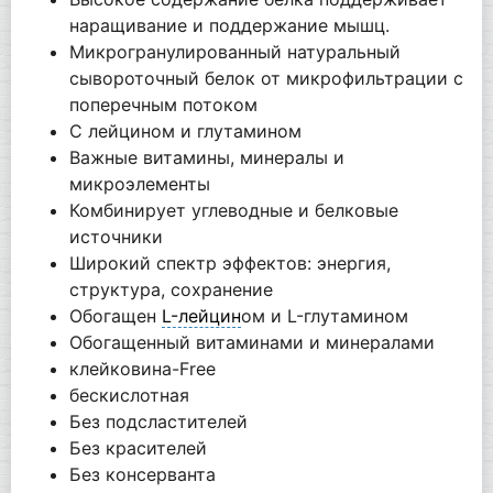
наращивание и поддержание мышц.
Микрогранулированный натуральный
сывороточный белок от микрофильтрации с
поперечным потоком
С лейцином и глутамином
Важные витамины, минералы и
микроэлементы
Комбинирует углеводные и белковые
источники
Широкий спектр эффектов: энергия,
структура, сохранение
Обогащен
L-лейцин
ом и L-глутамином
Обогащенный витаминами и минералами
клейковина-Free
бескислотная
Без подсластителей
Без красителей
Без консерванта