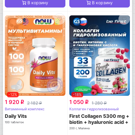
В корзину
В корзину
-12%
-18%
1 920
1 050
q
q
2 182
1 280
q
q
Витаминный комплекс
Коллаген гидролизованный
Daily Vits
First Collagen 5300 mg +
biotin + hyaluronic acid +
100 таблеток
vitamin C
200 г, Малина