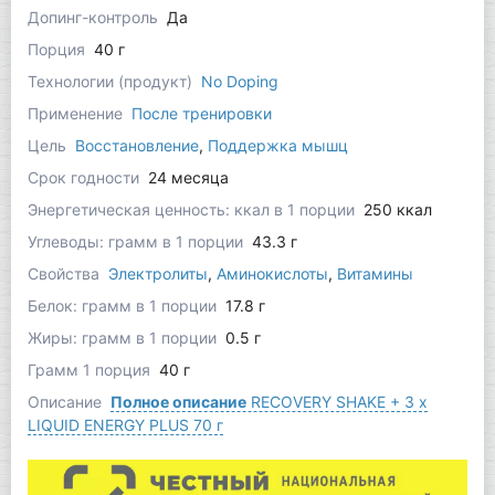
Допинг-контроль
Да
Порция
40 г
Технологии (продукт)
No Doping
Применение
После тренировки
Цель
Восстановление
,
Поддержка мышц
Срок годности
24 месяца
Энергетическая ценность: ккал в 1 порции
250 ккал
Углеводы: грамм в 1 порции
43.3 г
Свойства
Электролиты
,
Аминокислоты
,
Витамины
Белок: грамм в 1 порции
17.8 г
Жиры: грамм в 1 порции
0.5 г
Грамм 1 порция
40 г
Описание
Полное описание
RECOVERY SHAKE + 3 x
LIQUID ENERGY PLUS 70 г