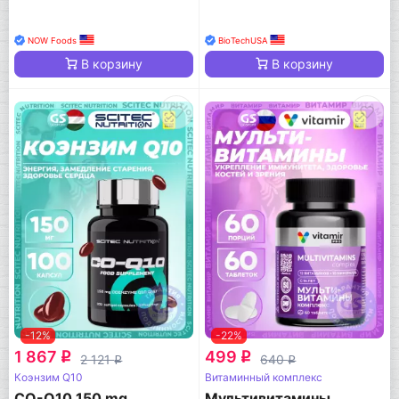
NOW Foods
BioTechUSA
В корзину
В корзину
-12%
-22%
1 867
499
q
q
2 121
640
q
q
Коэнзим Q10
Витаминный комплекс
CO-Q10 150 mg
Мультивитамины