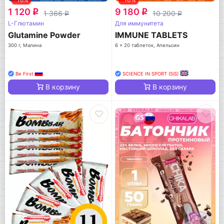
1 120
9 180
q
q
1 366
10 200
q
q
L-Глютамин
Для иммунитета
Glutamine Powder
IMMUNE TABLETS
300 г, Малина
6 x 20 таблеток, Апельсин
Be First
SCIENCE IN SPORT (SiS)
В корзину
В корзину