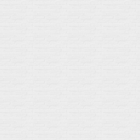
Мой город!
Москва
+7 (495) 108-73-79
+7 (977) 400-45-00
Самовывоз пн-пт 10-19 сб 11-15
г. Москва
ул. Профсоюзная 66c1
Нам 17 лет
Среди наших клиентов Профессионалы, Начинающие, Доктора и
др
Акции
Товары по выгодной цене