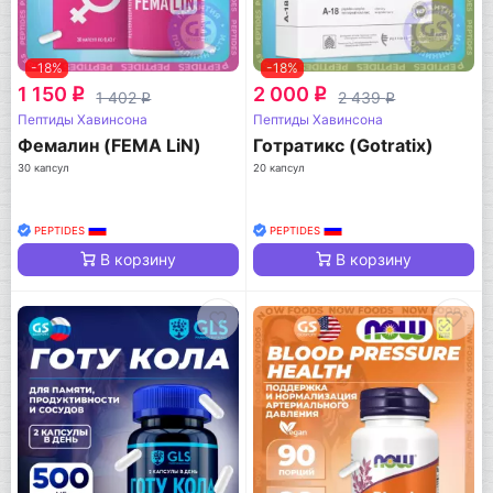
-18%
-18%
1 150
2 000
q
q
1 402
2 439
q
q
Пептиды Хавинсона
Пептиды Хавинсона
Фемалин (FEMA LiN)
Готратикс (Gotratix)
30 капсул
20 капсул
PEPTIDES
PEPTIDES
В корзину
В корзину