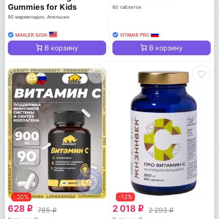
Gummies for Kids
60 таблеток
90 мармеладок, Апельсин
MAXLER (USA)
VITAMIR PRO
В корзину
В корзину
-20%
-12%
628
2 018
q
q
785
2 293
q
q