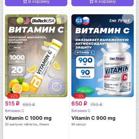
В корзину
В корзину
-22%
-18%
515
650
q
q
660
793
q
q
Витамин C
Витамин C
Vitamin C 1000 mg
Vitamin C 900 mg
20 шипучих таблеток, Лимон
90 капсул