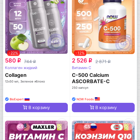
-22%
-12%
580
2 526
q
q
744
2 871
q
q
Коллаген жидкий
Витамин C
Collagen
C-500 Calcium
ASCORBATE-C
12х50 мл, Зеленое яблоко
250 капсул
BioExpert
NOW Foods
В корзину
В корзину