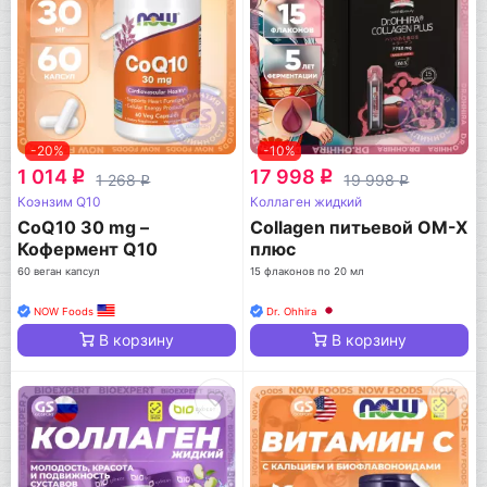
-20%
-10%
1 014
17 998
q
q
1 268
19 998
q
q
Коэнзим Q10
Коллаген жидкий
CoQ10 30 mg –
Collagen питьевой ОМ-Х
Кофермент Q10
плюс
60 веган капсул
15 флаконов по 20 мл
NOW Foods
Dr. Ohhira
В корзину
В корзину