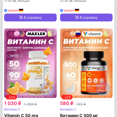
1 х 20 таб, Апельсин
3 х 20 таб, Апельсин
MAXLER
MAXLER
В корзину
В корзину
-20%
-22%
1 030
580
q
q
1 288
743
q
q
Витамин C
Витамин C
Vitamin C 50 mg
Витамин С 500 мг