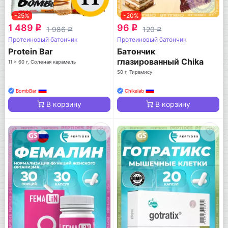
-25%
-20%
1 489
96
q
q
1 986
120
q
q
Протеиновый батончик
Протеиновый батончик
Protein Bar
Батончик
глазированный Chika
11 x 60 г, Соленая карамель
nuga
50 г, Тирамису
BombBar
Chikalab
В корзину
В корзину