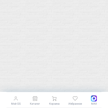
sales
@
gosport
.
shop
Популярное
Для иммунитета
Протеин
Аминокислоты
BCAA
Антиоксиданты, Q10
Аминокислоты
Для пищеварения
Глютамин
Для иммунитета
Креатин
Экстракты
Для связок и суставов
Витамины
Предтреники
Витаминный комплекс
Гели
Витамин A (ретинол)
Батончики
Витамины группы B
Аргинин-Цитрулин
Витамин D
Послетренировочный комлекс
Фолиевая кислота (B9)
L-Карнитин
Витамины для женщин
Гейнеры
Витамины для мужчин
Изотоники &
Минералы
Электролиты
Основные минералы
Изотоники в порошке
Кальций & магний
Мой GS
Каталог
Корзина
Избранное
MAX
Изотоники в таблетках