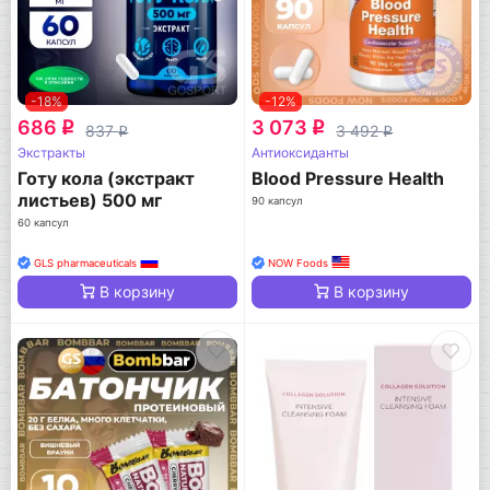
-18%
-12%
686
3 073
q
q
837
3 492
q
q
Экстракты
Антиоксиданты
Готу кола (экстракт
Blood Pressure Health
листьев) 500 мг
90 капсул
60 капсул
GLS pharmaceuticals
NOW Foods
В корзину
В корзину