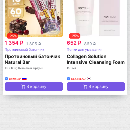
-25%
-25%
1 354
652
q
q
1 805
869
q
q
Протеиновый батончик
Пенки для умывания
Протеиновый батончик
Collagen Solution
Natural Bar
Intensive Cleansing Foam
10 x 60 г, Вишневый брауни
150 мл
BombBar
NEXTBEAU
В корзину
В корзину