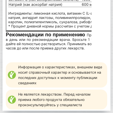
Натрий (как аскорбат натрия)
600 мг
Ингредиенты: лимонная кислота, витамин С (L-аскорбинова
натрия, ангидрит лактозы, поливинилпролидон, апельсинов
каротин, полиэтиленгликоль, сукралоза, рибофлавин.
* Процент дневной нормы рассчитан с учетом диеты в 200
Рекомендации по применению
Принимайте од
в день или по рекомендации врача. Бросьте 1 таблетку в 
дайте ей полностью раствориться. Принимать во время еды
часов до или после приема других лекарств.
Информация о характеристиках, внешнем виде
носит справочный характер и основывается на
последних доступных к моменту публикации
сведениях
Не является лекарством. Перед началом
приема любого продукта обязательно
проконсультируйтесь у специалиста