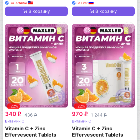
BioTechUSA
Be First
В корзину
В корзину
-22%
-22%
340
970
q
q
436
1 244
q
q
Витамин C
Витамин C
Vitamin C + Zinc
Vitamin C + Zinc
Effervescent Tablets
Effervescent Tablets