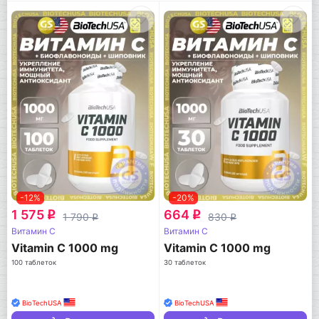
-12%
-20%
1 575
664
q
q
1 790
830
q
q
Витамин C
Витамин C
Vitamin C 1000 mg
Vitamin C 1000 mg
100 таблеток
30 таблеток
BioTechUSA
BioTechUSA