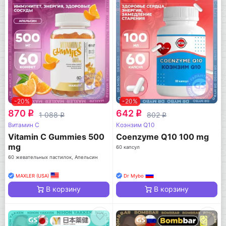
-20%
-20%
870
642
q
q
1 088
802
q
q
Витамин C
Коэнзим Q10
Vitamin C Gummies 500
Coenzyme Q10 100 mg
mg
60 капсул
60 жевательных пастилок, Апельсин
MAXLER (USA)
Dr Mybo
В корзину
В корзину