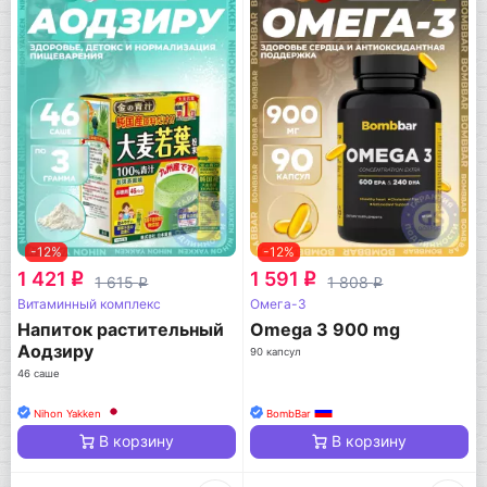
-12%
-12%
1 421
1 591
q
q
1 615
1 808
q
q
Витаминный комплекс
Омега-3
Напиток растительный
Omega 3 900 mg
Аодзиру
90 капсул
46 саше
Nihon Yakken
BombBar
В корзину
В корзину