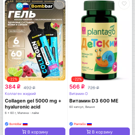
-22%
-22%
384
566
q
q
492
726
q
q
Коллаген жидкий
Витамин D
Collagen gel 5000 mg +
Витамин D3 600 МЕ
hyaluronic acid
60 капсул, Вишня
6 x 60 г, Малина - лайм
BombBar
PlantaGo
В корзину
В корзину