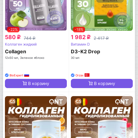
-22%
-18%
580
1 982
q
q
744
2 417
q
q
Коллаген жидкий
Витамин D
Collagen
D3-K2 Drop
12х50 мл, Зеленое яблоко
30 мл
BioExpert
Orzax
В корзину
В корзину