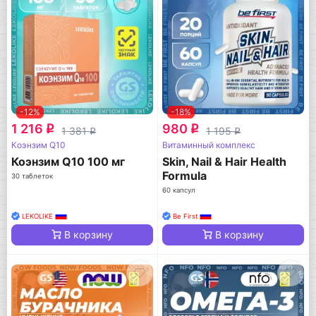
-12%
-18%
1 216
980
q
q
1 381
1 195
q
q
Коэнзим Q10
Витаминный комплекс
Коэнзим Q10 100 мг
Skin, Nail & Hair Health
Formula
30 таблеток
60 капсул
LEKOLIKE
Be First
В корзину
В корзину