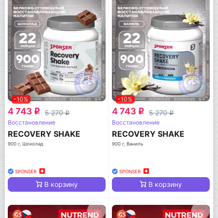
-10%
-10%
4 743
4 743
q
q
5 270
5 270
q
q
Восстановление
Восстановление
RECOVERY SHAKE
RECOVERY SHAKE
900 г, Шоколад
900 г, Ваниль
SPONSER
SPONSER
В корзину
В корзину