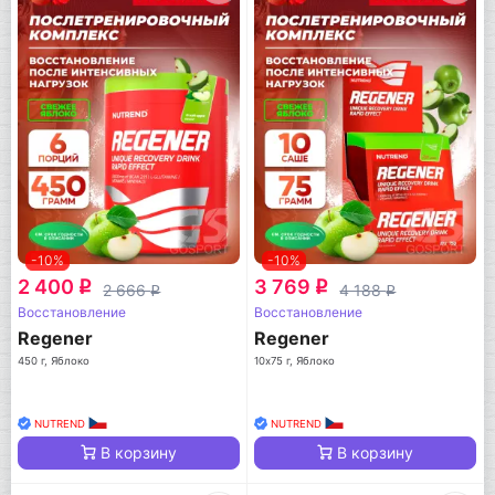
-10%
-10%
2 400
3 769
q
q
2 666
4 188
q
q
Восстановление
Восстановление
Regener
Regener
450 г, Яблоко
10х75 г, Яблоко
NUTREND
NUTREND
В корзину
В корзину