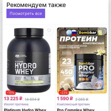
Рекомендуем также
Посмотреть все
-10%
-23%
13 225
1 590
q
q
14 694
2 065
q
q
Изолят протеина
Комплексный протеин
Platinum Hydro Whey
Pro Complex Whey