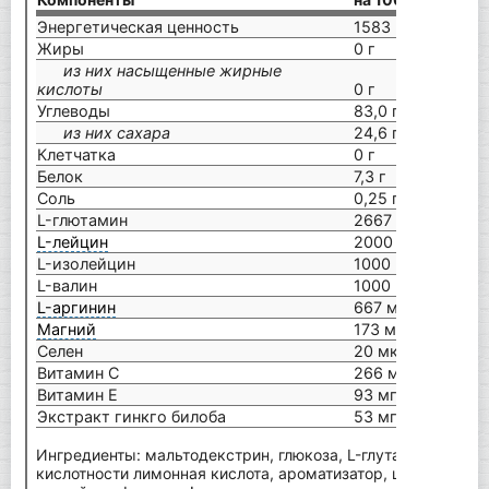
Энергетическая ценность
1583 кДж/372 кк
Жиры
0 г
из них насыщенные жирные
кислоты
0 г
Углеводы
83,0 г
из них сахара
24,6 г
Клетчатка
0 г
Белок
7,3 г
Соль
0,25 г
L-глютамин
2667 мг
L-лейцин
2000 мг
L-изолейцин
1000 мг
L-валин
1000 мг
L-аргинин
667 мг
Магний
173 мг = 46 % *
Селен
20 мкг = 36 % *
Витамин С
266 мг = 333 % *
Витамин Е
93 мг = 775 % *
Экстракт гинкго билоба
53 мг
Ингредиенты: мальтодекстрин, глюкоза, L-глутамин,
L-лей
кислотности лимонная кислота, ароматизатор, цитрат магния