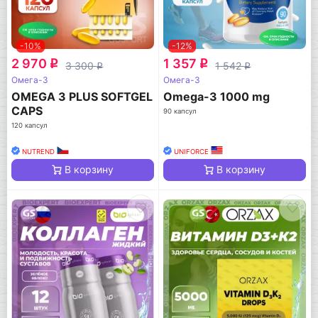
-10%
-12%
2 970
1 357
q
q
3 300
1 542
q
q
Омега-3
Омега-3
OMEGA 3 PLUS SOFTGEL
Omega-3 1000 mg
CAPS
90 капсул
120 капсул
NUTREND
UNIFORCE
В корзину
В корзину