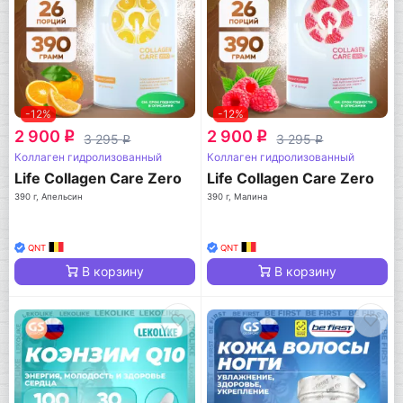
-12%
-12%
2 900
2 900
q
q
3 295
3 295
q
q
Коллаген гидролизованный
Коллаген гидролизованный
Life Collagen Care Zero
Life Collagen Care Zero
390 г, Апельсин
390 г, Малина
QNT
QNT
В корзину
В корзину