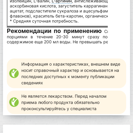
изолейцин, L-валин,
L-аргинин
, антислеживающий агент фос
аскорбиновая кислота, загуститель каррагинан, хлорид на
ацетат, подсластители сукралоза и ацесульфам К, экстракт
флавонов), краситель бета-каротин, органически связанны
* Средняя суточная потребность.
Рекомендации по применению
Смешать 75 
порциями в течение 20-30 минут сразу после физичес
содержимое еще 200 мл воды. Не превышать рекомендуему
Информация о характеристиках, внешнем виде
носит справочный характер и основывается на
последних доступных к моменту публикации
сведениях
Не является лекарством. Перед началом
приема любого продукта обязательно
проконсультируйтесь у специалиста