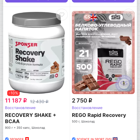
-10%
11 187
2 750
q
q
12 430
q
Восстановление
Восстановление
RECOVERY SHAKE +
REGO Rapid Recovery
BCAA
500 г, Шоколад
900 г + 350 капс, Шоколад
SPONSER
SCIENCE IN SPORT (SiS)