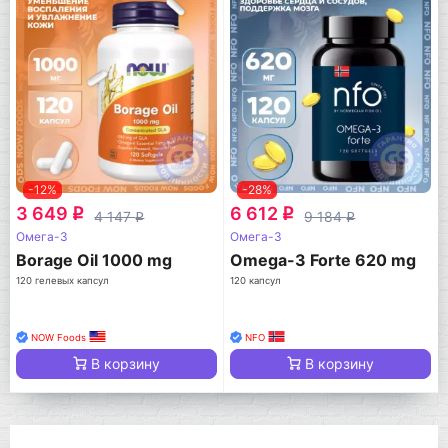
-12%
-28%
3 649
6 612
q
q
4 147
9 184
q
q
Омега-3
Омега-3
Borage Oil 1000 mg
Omega-3 Forte 620 mg
120 гелевых капсул
120 капсул
NOW Foods
NFO
В корзину
В корзину