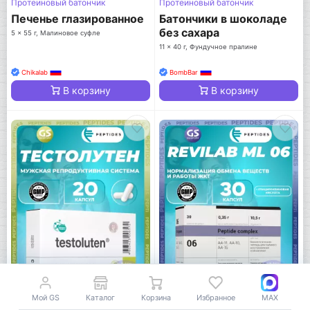
Протеиновый батончик
Протеиновый батончик
Печенье глазированное
Батончики в шоколаде
без сахара
5 x 55 г, Малиновое суфле
11 x 40 г, Фундучное пралине
Chikalab
BombBar
В корзину
В корзину
Мой GS
Каталог
Корзина
Избранное
MAX
-18%
-18%