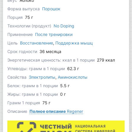
Вкус
Яблоко
Форма выпуска
Порошок
Порция
75 г
Технологии (продукт)
No Doping
Применение
После тренировки
Цель
Восстановление
,
Поддержка мышц
Срок годности
36 месяца
Энергетическая ценность: ккал в 1 порции
279 ккал
Углеводы: грамм в 1 порции
62.3 г
Свойства
Электролиты
,
Аминокислоты
Белок: грамм в 1 порции
5.5 г
Жиры: грамм в 1 порции
0 г
Грамм 1 порция
75 г
Описание
Полное описание
Regener