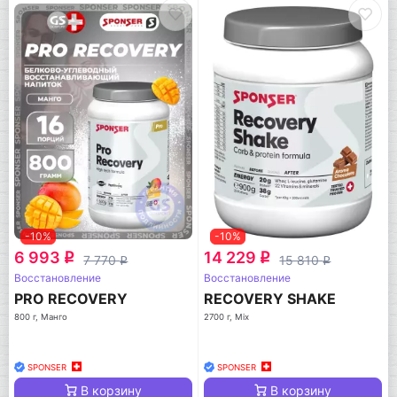
-10%
-10%
6 993
14 229
q
q
7 770
15 810
q
q
Восстановление
Восстановление
PRO RECOVERY
RECOVERY SHAKE
800 г, Манго
2700 г, Mix
SPONSER
SPONSER
В корзину
В корзину