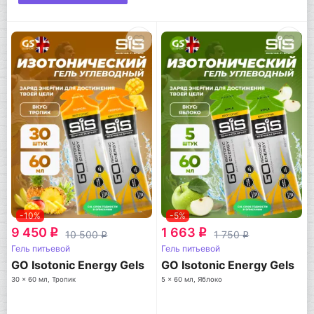
-10%
-5%
9 450
1 663
q
q
10 500
1 750
q
q
Гель питьевой
Гель питьевой
GO Isotonic Energy Gels
GO Isotonic Energy Gels
30 x 60 мл, Тропик
5 x 60 мл, Яблоко