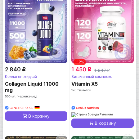
-12%
2 840
1 450
q
q
1 647
q
Коллаген жидкий
Витаминный комплекс
Collagen Liquid 11000
Vitamin X5
mg
120 таблеток
500 мл, Черника-мед
GENETIC FORCE
Genius Nutrition
В корзину
В корзину