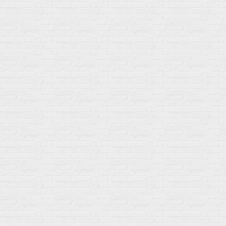
Мой город!
Москва
+7 (495) 108-73-79
+7 (977) 400-45-00
Самовывоз пн-пт 10-19 сб 11-15
г. Москва
ул. Профсоюзная 66c1
Нам 17 лет
Среди наших клиентов Профессионалы, Начинающие, Доктора и
др