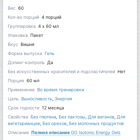
Вес
60
Кол-во порций
4 порций
Группировка
4 x 60 мл
Упаковка
Пакет
Вкус
Вишня
Форма выпуска
Гель
Допинг-контроль
Да
Без искусственных красителей и подсластителей
Нет
Порция
60 мл
Применение
Во время тренировки
Цель
Выносливость
,
Энергия
Срок годности
12 месяца
Свойства
Без глютена
,
Без лактозы
,
Для веганов
,
Для
вегетарианцев
,
Без орехов
,
Без молочных продуктов
Описание
Полное описание
GO Isotonic Energy Gels