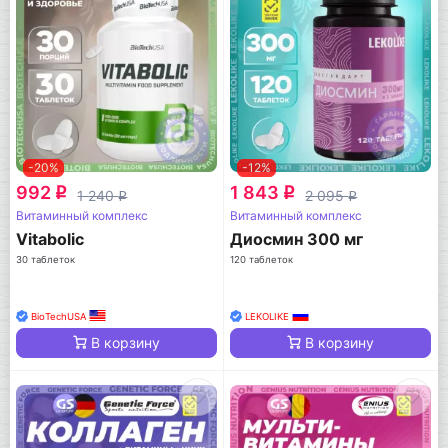
-20%
-12%
992
1 843
q
q
1 240
2 095
q
q
Витаминный комплекс
Витаминный комплекс
Vitabolic
Диосмин 300 мг
30 таблеток
120 таблеток
BioTechUSA
LEKOLIKE
В корзину
В корзину