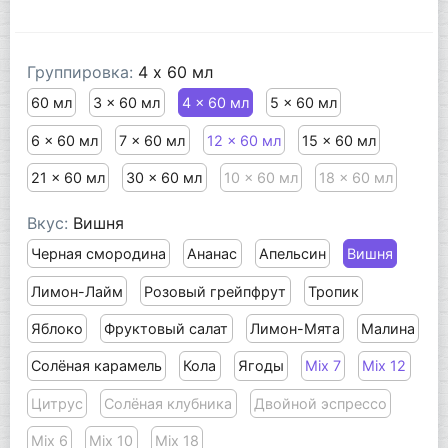
Группировка:
4 x 60 мл
60 мл
3 x 60 мл
4 x 60 мл
5 x 60 мл
6 x 60 мл
7 x 60 мл
12 x 60 мл
15 x 60 мл
21 x 60 мл
30 x 60 мл
10 x 60 мл
18 x 60 мл
Вкус:
Вишня
Черная смородина
Ананас
Апельсин
Вишня
Лимон-Лайм
Розовый грейпфрут
Тропик
Яблоко
Фруктовый салат
Лимон-Мята
Малина
Солёная карамель
Кола
Ягоды
Mix 7
Mix 12
Цитрус
Солёная клубника
Двойной эспрессо
Mix 6
Mix 10
Mix 18