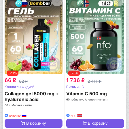
-20%
-28%
66
1 736
q
q
82
2 411
q
q
Коллаген жидкий
Витамин C
Collagen gel 5000 mg +
Vitamin C 500 mg
hyaluronic acid
60 таблеток, Апельсин-вишня
60 г, Малина - лайм
BombBar
NFO
В корзину
В корзину