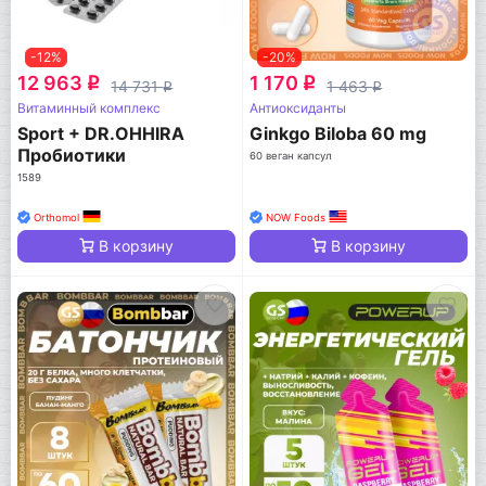
-12%
-20%
12 963
1 170
q
q
14 731
1 463
q
q
Витаминный комплекс
Антиоксиданты
Sport + DR.OHHIRA
Ginkgo Biloba 60 mg
Пробиотики
60 веган капсул
1589
Orthomol
NOW Foods
В корзину
В корзину