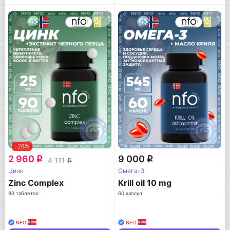
-28%
2 960
9 000
q
q
4 111
q
Цинк
Омега-3
Zinc Complex
Krill oil 10 mg
90 таблеток
60 капсул
NFO
NFO