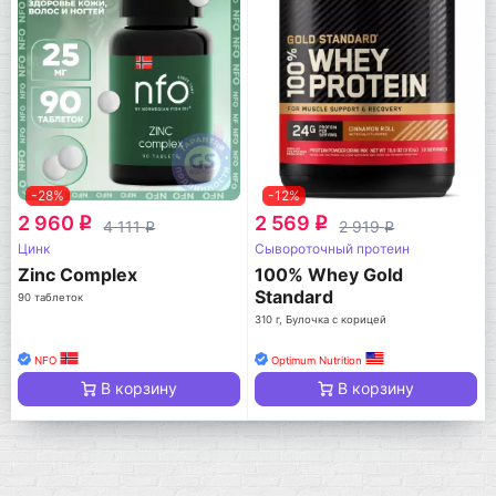
-28%
-12%
2 960
2 569
q
q
4 111
2 919
q
q
Цинк
Сывороточный протеин
Zinc Complex
100% Whey Gold
Standard
90 таблеток
310 г, Булочка с корицей
NFO
Optimum Nutrition
В корзину
В корзину