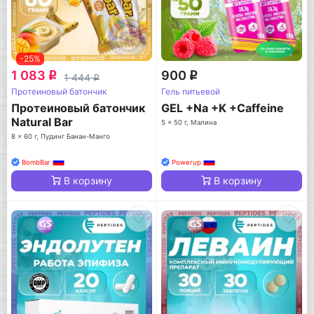
-25%
1 083
900
q
q
1 444
q
Протеиновый батончик
Гель питьевой
Протеиновый батончик
GEL +Na +K +Caffeine
Natural Bar
5 x 50 г, Малина
8 x 60 г, Пудинг Банан-Манго
BombBar
Powerup
В корзину
В корзину