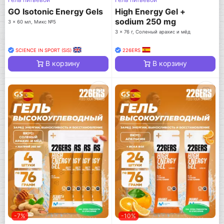
GO Isotonic Energy Gels
High Energy Gel +
sodium 250 mg
3 x 60 мл, Микс №5
3 x 76 г, Соленый арахис и мёд
SCIENCE IN SPORT (SiS)
226ERS
В корзину
В корзину
-7%
-10%