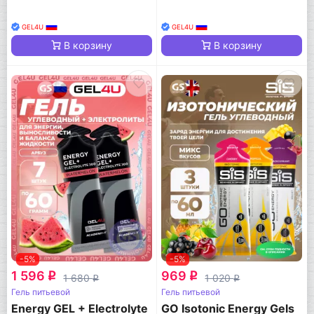
GEL4U
GEL4U
В корзину
В корзину
-5%
-5%
1 596
969
q
q
1 680
1 020
q
q
Гель питьевой
Гель питьевой
Energy GEL + Electrolyte
GO Isotonic Energy Gels