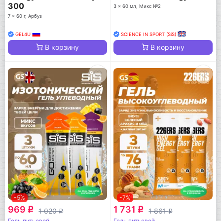
300
3 x 60 мл, Микс №2
7 x 60 г, Арбуз
GEL4U
SCIENCE IN SPORT (SiS)
В корзину
В корзину
-5%
-7%
969
1 731
q
q
1 020
1 861
q
q
Гель питьевой
Гель питьевой