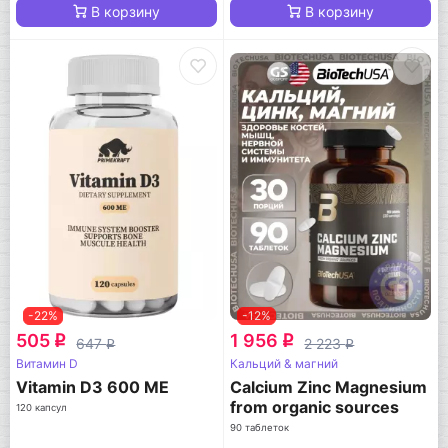
В корзину
В корзину
-22%
-12%
505
1 956
q
q
647
2 223
q
q
Витамин D
Кальций & магний
Vitamin D3 600 МЕ
Calcium Zinc Magnesium
from organic sources
120 капсул
90 таблеток