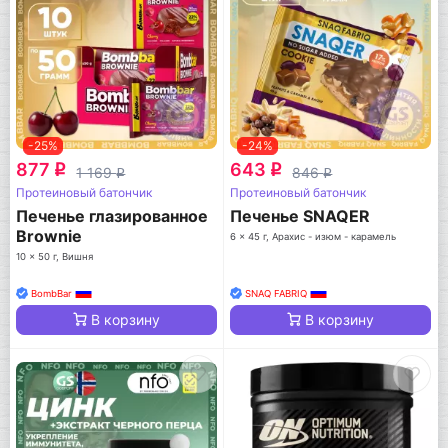
-25%
-24%
877
643
q
q
1 169
846
q
q
Протеиновый батончик
Протеиновый батончик
Печенье глазированное
Печенье SNAQER
Brownie
6 x 45 г, Арахис - изюм - карамель
10 x 50 г, Вишня
BombBar
SNAQ FABRIQ
В корзину
В корзину