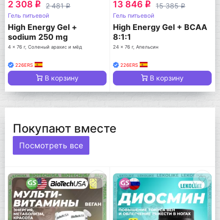
2 308
13 846
q
q
2 481
15 385
q
q
Гель питьевой
Гель питьевой
High Energy Gel +
High Energy Gel + BCAA
sodium 250 mg
8:1:1
4 x 76 г, Соленый арахис и мёд
24 x 76 г, Апельсин
226ERS
226ERS
В корзину
В корзину
Покупают вместе
Посмотреть все