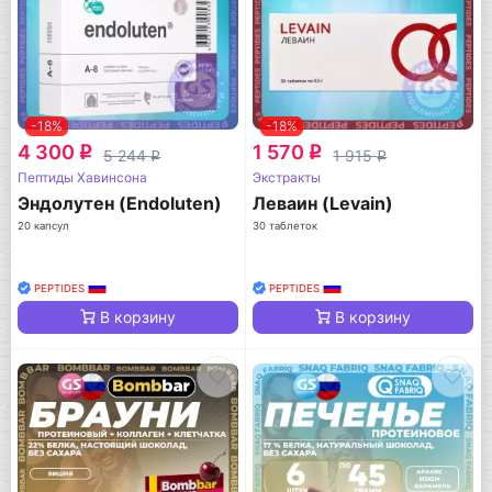
-18%
-18%
4 300
1 570
q
q
5 244
1 915
q
q
Пептиды Хавинсона
Экстракты
Эндолутен (Endoluten)
Леваин (Levain)
20 капсул
30 таблеток
PEPTIDES
PEPTIDES
В корзину
В корзину