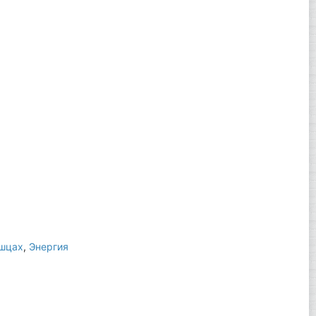
ышцах
,
Энергия