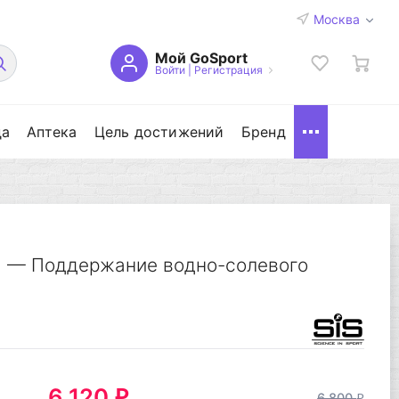
Москва
Мой GoSport
Войти
|
Регистрация
да
Аптека
Цель достижений
Бренд
ы
— Поддержание водно-солевого
6 120
q
6 800
q