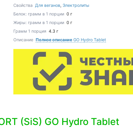
Свойства
Для веганов
,
Электролиты
Белок: грамм в 1 порции
0 г
Жиры: грамм в 1 порции
0 г
Грамм 1 порция
4.3 г
Описание
Полное описание
GO Hydro Tablet
RT (SiS) GO Hydro Tablet