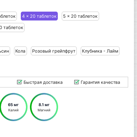
аблеток
4 x 20 таблеток
5 x 20 таблеток
20 таблеток
ьсин
Кола
Розовый грейпфрут
Клубника - Лайм
Быстрая доставка
Гарантия качества
65 мг
8.1 мг
Калий
Магний