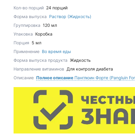
Кол-во порций
24 порций
Форма выпуска
Раствор (Жидкость)
Группировка
120 мл
Упаковка
Коробка
Порция
5 мл
Применение
Во время еды
Форма выпуска продукта
Жидкость
Направление витаминов
Для контроля диабета
Описание
Полное описание
Панглюин Форте (Pangluin For