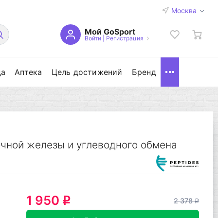
Москва
Мой GoSport
Войти
|
Регистрация
да
Аптека
Цель достижений
Бренд
чной железы и углеводного обмена
1 950
q
2 378
q