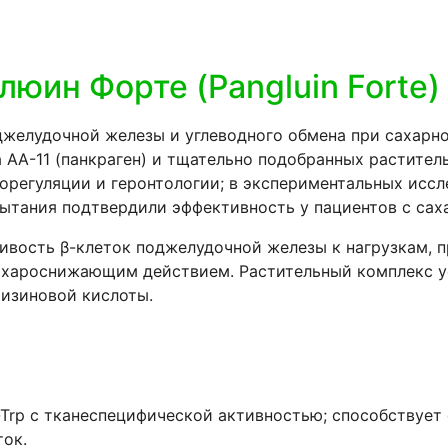
юин Форте (Pangluin Forte)
елудочной железы и углеводного обмена при сахарном
АА-11 (панкраген) и тщательно подобранных раститель
орегуляции и геронтологии; в экспериментальных исс
ытания подтвердили эффективность у пациентов с саха
ивость β-клеток поджелудочной железы к нагрузкам, п
ахароснижающим действием. Растительный комплекс у
ризиновой кислоты.
-Trp с тканеспецифической активностью; способствует
ок.