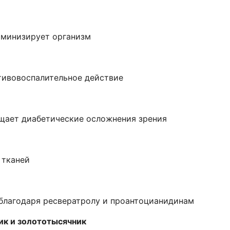
аминизирует организм
тивовоспалительное действие
щает диабетические осложнения зрения
 тканей
благодаря ресвератролу и проантоцианидинам
ник и золототысячник