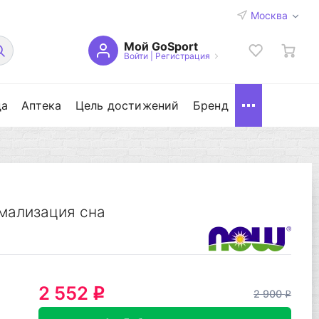
Москва
Мой GoSport
Войти
|
Регистрация
да
Аптека
Цель достижений
Бренд
мализация сна
2 552
q
2 900
q