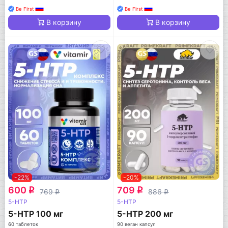
Be First
Be First
В корзину
В корзину
-22%
-20%
600
709
q
q
769
886
q
q
5-HTP
5-HTP
5-HTP 100 мг
5-HTP 200 мг
60 таблеток
90 веган капсул