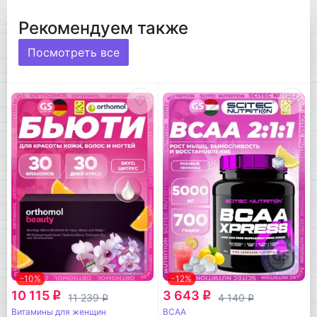
Рекомендуем также
Посмотреть все
-10%
-12%
10 115
3 643
q
q
11 239
4 140
q
q
Витамины для женщин
BCAA