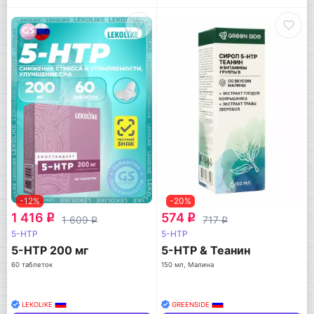
-12%
-20%
1 416
574
q
q
1 609
717
q
q
5-HTP
5-HTP
5-HTP 200 мг
5-HTP & Теанин
60 таблеток
150 мл, Малина
LEKOLIKE
GREENSIDE