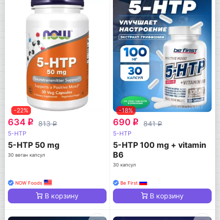
-22%
-18%
634
690
q
q
813
841
q
q
5-HTP
5-HTP
5-HTP 50 mg
5-HTP 100 mg + vitamin
B6
30 веган капсул
30 капсул
NOW Foods
Be First
В корзину
В корзину