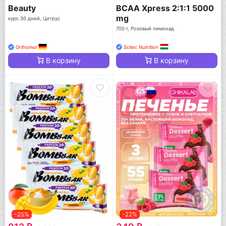
Beauty
BCAA Xpress 2:1:1 5000
mg
курс 30 дней, Цитрус
700 г, Розовый лимонад
Orthomol
Scitec Nutrition
В корзину
В корзину
-25%
-22%