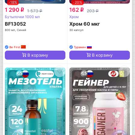
-18%
-20%
1 290
162
q
q
1 573
203
q
q
Бутылочки 1000 мл
Хром
BF13052
Хром 60 мкг
800 мл, Синий
30 капсул
Be First
Турамин
В корзину
В корзину