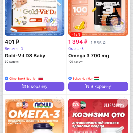
-12%
401
1 394
q
q
1 585
q
Витамин D
Омега-3
Gold-Vit D3 Baby
Omega 3 700 mg
30 капсул
100 капсул
Olimp Sport Nutrition
Scitec Nutrition
В корзину
В корзину