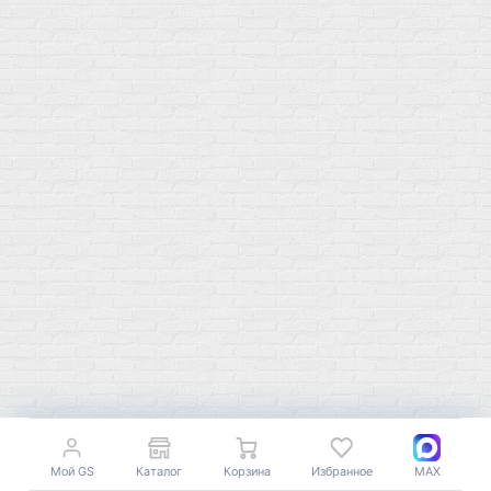
Мой город!
Москва
+7 (495) 108-73-79
+7 (977) 400-45-00
Самовывоз пн-пт 10-19 сб 11-15
г. Москва
ул. Профсоюзная 66c1
Нам 17 лет
Среди наших клиентов Профессионалы, Начинающие, Доктора и
др
Акции
Товары по выгодной цене
sales
@
gosport
.
shop
Мой GS
Каталог
Корзина
Избранное
MAX
Популярное
Для иммунитета