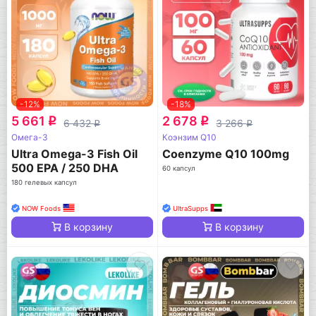
-12%
-18%
5 661
2 678
q
q
6 432
3 266
q
q
Омега-3
Коэнзим Q10
Ultra Omega-3 Fish Oil
Coenzyme Q10 100mg
500 EPA / 250 DHA
60 капсул
180 гелевых капсул
NOW Foods
UltraSupps
В корзину
В корзину