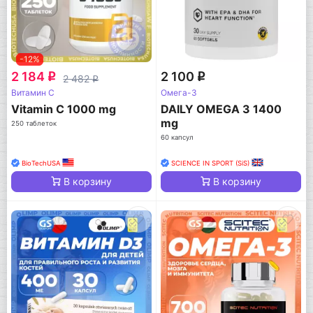
-12%
2 184
2 100
q
q
2 482
q
Витамин C
Омега-3
Vitamin C 1000 mg
DAILY OMEGA 3 1400
mg
250 таблеток
60 капсул
BioTechUSA
SCIENCE IN SPORT (SiS)
В корзину
В корзину