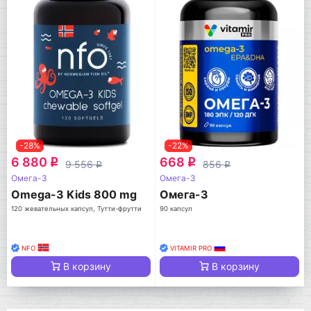
-28%
-22%
6 880
668
q
q
9 556
856
q
q
Омега-3
Омега-3
Omega-3 Kids 800 mg
Омега-3
120 жевательных капсул, Тутти-фрутти
90 капсул
NFO
VITAMIR PRO
В корзину
В корзину