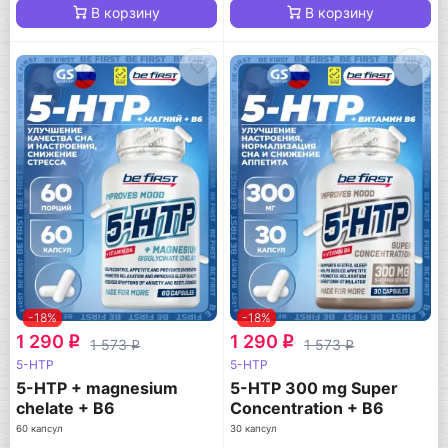
В корзину
В корзину
-18%
-18%
1 290
1 290
q
q
1 573
1 573
q
q
5-HTP
5-HTP
5-HTP + magnesium
5-HTP 300 mg Super
chelate + B6
Concentration + B6
60 капсул
30 капсул