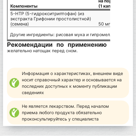
на порцию
Компоненты
(1 капсула)
5-HTP (5-гидрокситриптофан) (из
экстракта Грифонии простолистной)
(семена)
50 мг
Другие ингредиенты: рисовая мука и гипромеллоза (целлюл
Рекомендации по применению
Принимать
желательно натощак перед сном.
Информация о характеристиках, внешнем виде
носит справочный характер и основывается на
последних доступных к моменту публикации
сведениях
Не является лекарством. Перед началом
приема любого продукта обязательно
проконсультируйтесь у специалиста