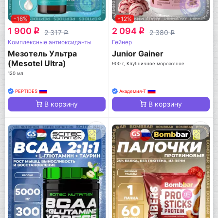
-18%
-12%
1 900
2 094
q
q
2 317
2 380
q
q
Комплексные антиоксиданты
Гейнер
Мезотель Ультра
Junior Gainer
(Mesotel Ultra)
900 г, Клубничное мороженое
120 мл
PEPTIDES
Академия-Т
В корзину
В корзину