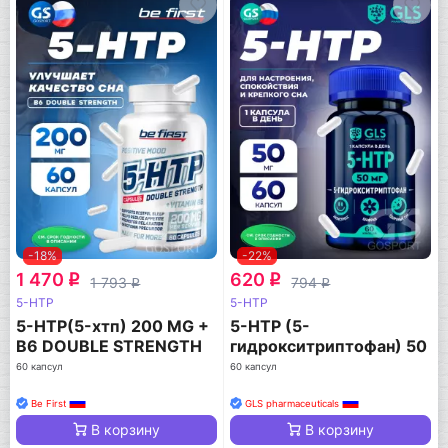
-18%
-22%
1 470
620
q
q
1 793
794
q
q
5-HTP
5-HTP
5-HTP(5-хтп) 200 MG +
5-HTP (5-
B6 DOUBLE STRENGTH
гидрокситриптофан) 50
мг
60 капсул
60 капсул
Be First
GLS pharmaceuticals
В корзину
В корзину