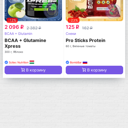
-12%
-23%
2 096
125
q
q
2 382
162
q
q
BCAA + Glutamin
Снеки
BCAA + Glutamine
Pro Sticks Protein
Xpress
60 г, Вяленые томаты
300 г, Яблоко
Scitec Nutrition
BombBar
В корзину
В корзину