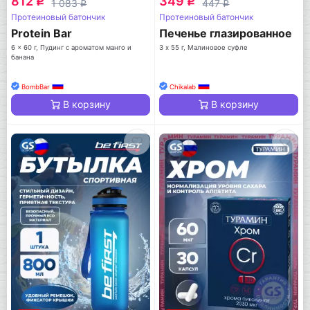
812
349
q
q
1 083
447
q
q
Протеиновый батончик
Протеиновый батончик
Protein Bar
Печенье глазированное
6 x 60 г, Пудинг с ароматом манго и
3 х 55 г, Малиновое суфле
банана
BombBar
Chikalab
В корзину
В корзину