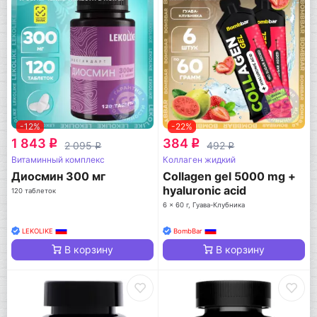
-12%
-22%
1 843
384
q
q
2 095
492
q
q
Витаминный комплекс
Коллаген жидкий
Диосмин 300 мг
Collagen gel 5000 mg +
hyaluronic acid
120 таблеток
6 x 60 г, Гуава-Клубника
LEKOLIKE
BombBar
В корзину
В корзину