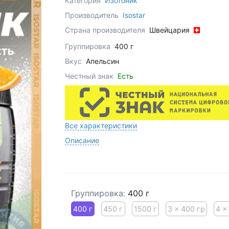
Категория
Изотоник
Производитель
Isostar
Страна производителя
Швейцария
Группировка
400 г
Вкус
Апельсин
Честный знак
Есть
Все характеристики
Описание
Группировка:
400 г
400 г
450 г
1500 г
3 x 400 гр
4 x