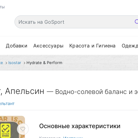
ты
е
Добавки
Аксессуары
Красота и Гигиена
Одеж
ке
Isostar
Hydrate & Perform
г, Апельсин
— Водно-солевой баланс и 
льтант
Основные характеристики