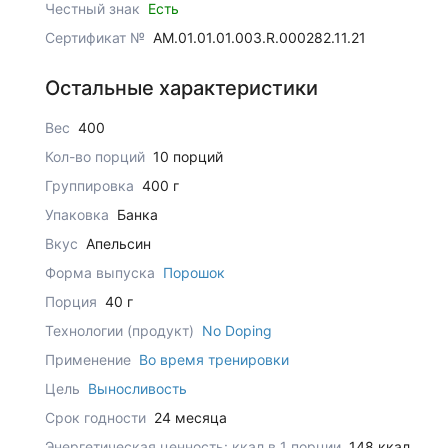
Честный знак
Есть
Сертификат №
AM.01.01.01.003.R.000282.11.21
Остальные характеристики
Вес
400
Кол-во порций
10 порций
Группировка
400 г
Упаковка
Банка
Вкус
Апельсин
Форма выпуска
Порошок
Порция
40 г
Технологии (продукт)
No Doping
Применение
Во время тренировки
Цель
Выносливость
Срок годности
24 месяца
Энергетическая ценность: ккал в 1 порции
148 ккал