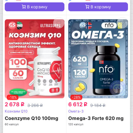
В корзину
В корзину
-18%
-28%
2 678
6 612
q
q
3 266
9 184
q
q
Коэнзим Q10
Омега-3
Coenzyme Q10 100mg
Omega-3 Forte 620 mg
60 капсул
120 капсул