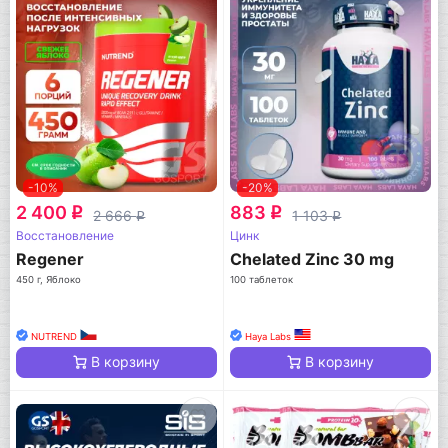
-10%
-20%
2 400
883
q
q
2 666
1 103
q
q
Восстановление
Цинк
Regener
Chelated Zinc 30 mg
450 г, Яблоко
100 таблеток
NUTREND
Haya Labs
В корзину
В корзину