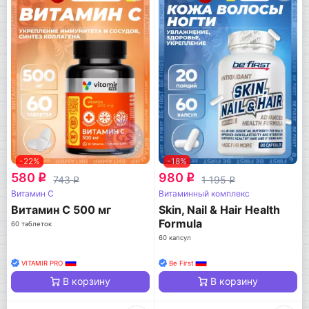
-22%
-18%
580
980
q
q
743
1 195
q
q
Витамин C
Витаминный комплекс
Витамин С 500 мг
Skin, Nail & Hair Health
Formula
60 таблеток
60 капсул
VITAMIR PRO
Be First
В корзину
В корзину