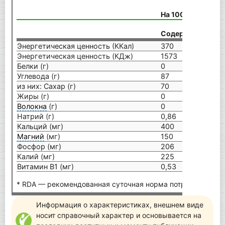
На 100 г продукт
%
Содержание
RDA
Энергетическая ценность (ККал)
370
–
Энергетическая ценность (КДж)
1573
–
Белки (г)
0
–
Углевода (г)
87
–
из них: Сахар (г)
70
–
Жиры (г)
0
–
Волокна
(г)
0
–
Натрий (г)
0,86
–
Кальций (мг)
400
50%
Магний
(мг)
150
50%
Фосфор (мг)
206
26%
Калий (мг)
225
–
Витамин В1 (мг)
0,53
38%
* RDA — рекомендованная суточная норма потребления.
Информация о характеристиках, внешнем виде
носит справочный характер и основывается на