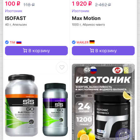
100
1 920
q
q
118
2 462
q
q
Изотоник
Изотоник
ISOFAST
Max Motion
40 г, Апельсин
1000 г, Абрикос-манго
TIM
MAXLER
В корзину
В корзину