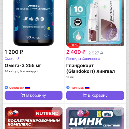
-18%
1 200
2 400
q
q
2 927
q
Омега-3
Пептиды Хавинсона
Омега-3 255 мг
Гландокорт
(Glandokort) лингвал
90 капсул, Мультифрукт
10 мл
Arctichealth
PEPTIDES
В корзину
В корзину