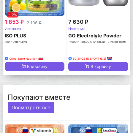
-12%
1 853
7 630
q
q
2 106
q
Изотоник
Изотоник
ISO PLUS
GO Electrolyte Powder
700 г, Апельсин
1x500 г, 1x1600 г, Апельсин, Лимон-лайм
Olimp Sport Nutrition
SCIENCE IN SPORT (SiS)
В корзину
В корзину
Покупают вместе
Посмотреть все