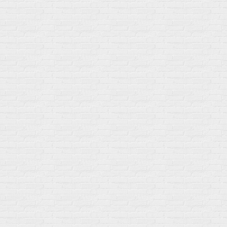
др
Акции
Товары по выгодной цене
sales
@
gosport
.
shop
Популярное
Для иммунитета
Протеин
Аминокислоты
BCAA
Антиоксиданты, Q10
Аминокислоты
Для пищеварения
Глютамин
Для иммунитета
Креатин
Экстракты
Для связок и суставов
Витамины
Предтреники
Витаминный комплекс
Гели
Витамин A (ретинол)
Батончики
Витамины группы B
Аргинин-Цитрулин
Витамин D
Послетренировочный комлекс
Фолиевая кислота (B9)
L-Карнитин
Витамины для женщин
Гейнеры
Витамины для мужчин