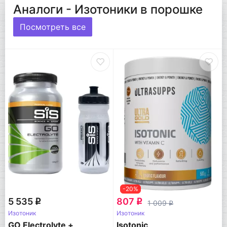
Аналоги - Изотоники в порошке
Посмотреть все
-20%
5 535
807
q
q
1 009
q
Изотоник
Изотоник
GO Electrolyte +
Isotonic