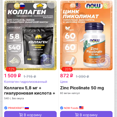
-12%
-20%
1 509
872
q
q
1 715
1 090
q
q
Коллаген гидролизованный
Цинк
Коллаген 5,8 мг +
Zinc Picolinate 50 mg
гиалуроновая кислота +
60 веган капсул
витамин С
540 г, Без вкуса
PRIMEKRAFT
NOW Foods
В корзину
В корзину