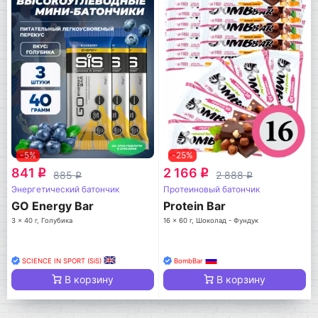
-5%
-25%
841
2 166
q
q
885
2 888
q
q
Энергетический батончик
Протеиновый батончик
GO Energy Bar
Protein Bar
3 x 40 г, Голубика
16 x 60 г, Шоколад - Фундук
SCIENCE IN SPORT (SiS)
BombBar
В корзину
В корзину