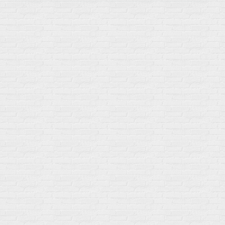
Мой город!
Москва
+7 (495) 108-73-79
+7 (977) 400-45-00
Самовывоз пн-пт 10-19 сб 11-15
г. Москва
ул. Профсоюзная 66c1
Нам 17 лет
Среди наших клиентов Профессионалы, Начинающие, Доктора и