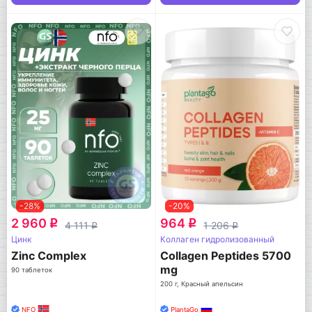
-28%
-20%
2 960
964
q
q
4 111
1 206
q
q
Цинк
Коллаген гидролизованный
Zinc Complex
Collagen Peptides 5700
mg
90 таблеток
200 г, Красный апельсин
NFO
PlantaGo