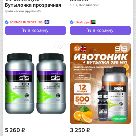
Бутылочка прозрачная
500 г, Экзотический
Тропические фрукты №2
SCIENCE IN SPORT (SiS)
UltraSupps
В корзину
В корзину
5 260
3 250
q
q