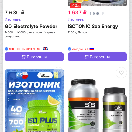
-12%
7 630
1 637
q
q
1 860
q
Изотоник
Изотоник
GO Electrolyte Powder
ISOTONIC Sea Energy
1x500 г, 1x1600 г, Апельсин, Черная
1200 г, Лимон
смородина
SCIENCE IN SPORT (SiS)
Академия-Т
В корзину
В корзину