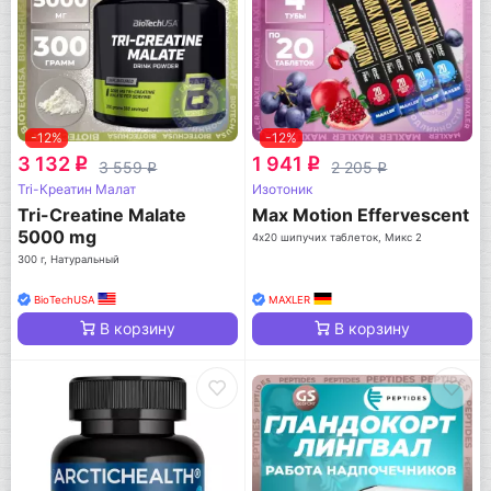
-12%
-12%
3 132
1 941
q
q
3 559
2 205
q
q
Tri-Креатин Малат
Изотоник
Tri-Creatine Malate
Max Motion Effervescent
5000 mg
4х20 шипучих таблеток, Микс 2
300 г, Натуральный
BioTechUSA
MAXLER
В корзину
В корзину