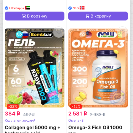
UltraSupps
NFO
В корзину
В корзину
-22%
-12%
384
2 581
q
q
492
2 933
q
q
Коллаген жидкий
Омега-3
Collagen gel 5000 mg +
Omega-3 Fish Oil 1000