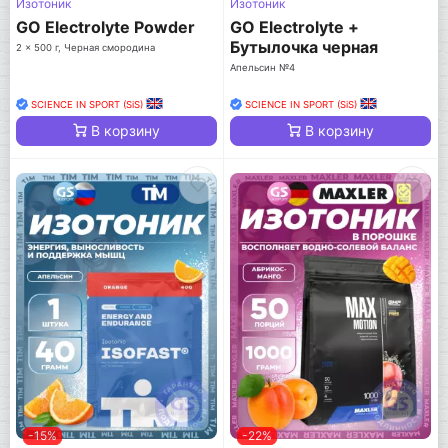
Изотоник
Изотоник
GO Electrolyte Powder
GO Electrolyte +
Бутылочка черная
2 x 500 г, Черная смородина
Апельсин №4
SCIENCE IN SPORT (SiS)
SCIENCE IN SPORT (SiS)
В корзину
В корзину
-15%
-22%