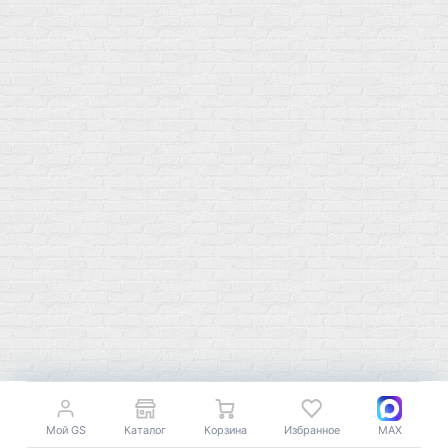
Изотоники &
Минералы
Электролиты
Основные минералы
Изотоники в порошке
Кальций & магний
Изотоники в таблетках
Железо
Изотонические концентарты
Кальций
Углеводная загрузка
Магний
Гели без кофеина
Цинк
Гели питьевые
Солевые таблетки
Доставка и оплата
Бренды
Статьи
Публичная оферта
Политику конфиденциальности
Купить оптом
Почему выбирают нас
Мой GS
Каталог
Корзина
Избранное
MAX
Отследить заказ