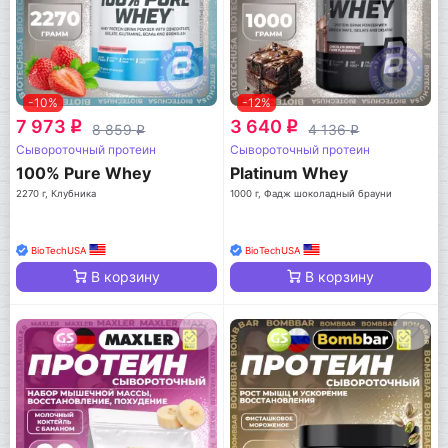
-10%
-12%
7 973
3 640
q
q
8 859
4 136
q
q
Сывороточный протеин
Сывороточный протеин
100% Pure Whey
Platinum Whey
2270 г, Клубника
1000 г, Фадж шоколадный брауни
BioTechUSA
BioTechUSA
В корзину
В корзину