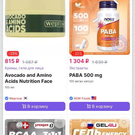
-25%
-20%
815
1 304
q
q
1 087
1 630
q
q
Кремы, гели для лица
Экстракты
Avocado and Amino
PABA 500 mg
Acids Nutrition Face
100 веган капсул
Cream
100 мл
Weprove
NOW Foods
В корзину
В корзину