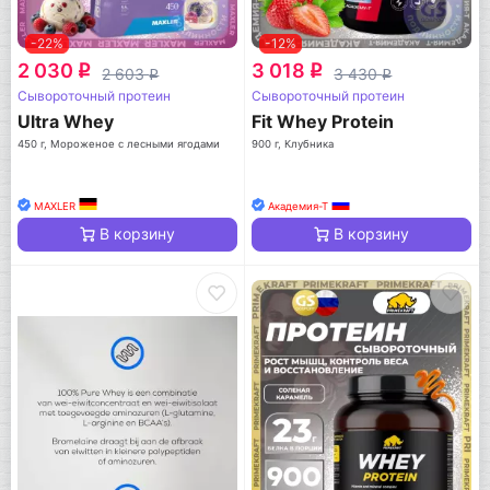
-22%
-12%
2 030
3 018
q
q
2 603
3 430
q
q
Сывороточный протеин
Сывороточный протеин
Ultra Whey
Fit Whey Protein
450 г, Мороженое с лесными ягодами
900 г, Клубника
MAXLER
Академия-Т
В корзину
В корзину