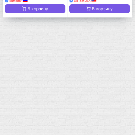
BombBar
BioTechUSA
В корзину
В корзину
Мой город!
Москва
+7 (495) 108-73-79
+7 (977) 400-45-00
Самовывоз пн-пт 10-19 сб 11-15
г. Москва