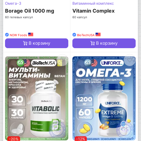
Омега-3
Витаминный комплекс
Borage Oil 1000 mg
Vitamin Complex
60 гелевых капсул
60 капсул
NOW Foods
BioTechUSA
В корзину
В корзину
-20%
-12%