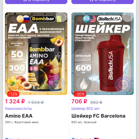
-12%
-20%
1 324
706
q
q
1 504
882
q
q
Аминокислоты
Шейкер 600 мл
Amino EAA
Шейкер FC Barcelona
300 г, Фруктовый микс
600 мл, Красный