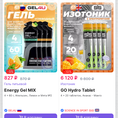
-5%
-10%
827
6 120
q
q
870
6 800
q
q
Гель питьевой
Изотоник
Energy Gel MIX
GO Hydro Tablet
4 x 60 г, Апельсин, Лимон и Мята №2
4 x 20 таблеток, Ананас - Манго
GEL4U
SCIENCE IN SPORT (SiS)
В корзину
В корзину