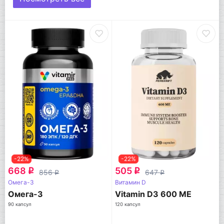
-22%
-22%
668
505
q
q
856
647
q
q
Омега-3
Витамин D
Омега-3
Vitamin D3 600 МЕ
90 капсул
120 капсул