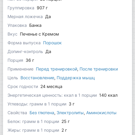
Группировка
907 г
Мерная ложечка
Да
Упаковка
Банка
Вкус
Печенье с Кремом
Форма выпуска
Порошок
Допинг-контроль
Да
Порция
36 г
Применение
Перед тренировкой
,
После тренировки
Цель
Восстановление
,
Поддержка мышц
Срок годности
24 месяца
Энергетическая ценность: ккал в 1 порции
140 ккал
Углеводы: грамм в 1 порции
3 г
Свойства
Без глютена
,
Электролиты
,
Аминокислоты
Белок: грамм в 1 порции
25 г
Жиры: грамм в 1 порции
2 г