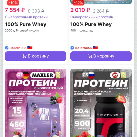
-10%
-12%
7 554
2 010
q
q
8 393
2 284
q
q
Сывороточный протеин
Сывороточный протеин
100% Pure Whey
100% Pure Whey
2000 г, Рисовый пудинг
400 г, Шоколад
BioTechUSA
BioTechUSA
В корзину
В корзину