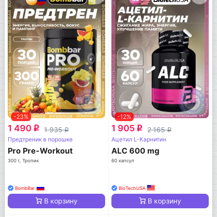
-23%
-12%
1 490
1 905
q
q
1 935
2 165
q
q
Предтреник в порошке
Ацетил L-Карнитин
Pro Pre-Workout
ALC 600 mg
300 г, Тропик
60 капсул
BombBar
BioTechUSA
В корзину
В корзину