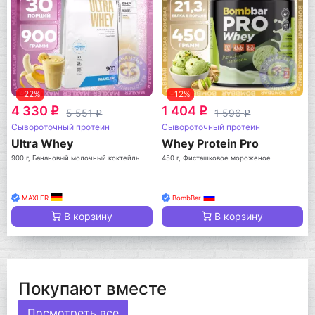
-22%
-12%
4 330
1 404
q
q
5 551
1 596
q
q
Сывороточный протеин
Сывороточный протеин
Ultra Whey
Whey Protein Pro
900 г, Банановый молочный коктейль
450 г, Фисташковое мороженое
MAXLER
BombBar
В корзину
В корзину
Покупают вместе
Посмотреть все