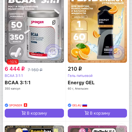
-10%
6 444
210
q
q
7 160
q
BCAA 3:1:1
Гель питьевой
BCAA 3:1:1
Energy GEL
350 капсул
60 г, Апельсин
SPONSER
GEL4U
В корзину
В корзину