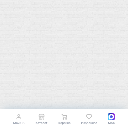
ул. Профсоюзная 66c1
Нам 17 лет
Среди наших клиентов Профессионалы, Начинающие, Доктора и
др
Акции
Товары по выгодной цене
sales
@
gosport
.
shop
Популярное
Для иммунитета
Протеин
Аминокислоты
BCAA
Антиоксиданты, Q10
Аминокислоты
Для пищеварения
Глютамин
Для иммунитета
Креатин
Экстракты
Для связок и суставов
Витамины
Предтреники
Витаминный комплекс
Гели
Витамин A (ретинол)
Мой GS
Каталог
Корзина
Избранное
MAX
Батончики
Витамины группы B