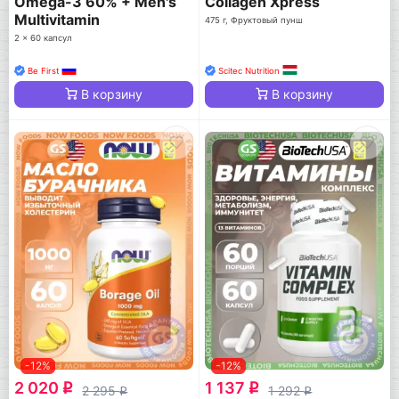
Omega-3 60% + Men's
Collagen Xpress
Multivitamin
475 г, Фруктовый пунш
2 x 60 капсул
Be First
Scitec Nutrition
В корзину
В корзину
-12%
-12%
2 020
1 137
q
q
2 295
1 292
q
q