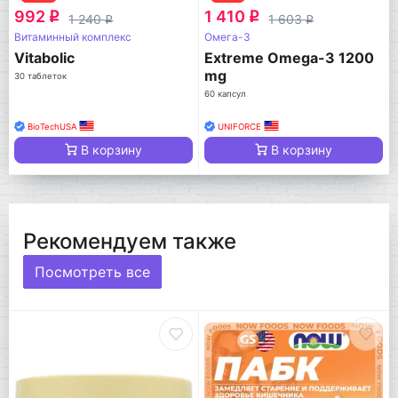
992
1 410
q
q
1 240
1 603
q
q
Витаминный комплекс
Омега-3
Vitabolic
Extreme Omega-3 1200
mg
30 таблеток
60 капсул
BioTechUSA
UNIFORCE
В корзину
В корзину
Рекомендуем также
Посмотреть все