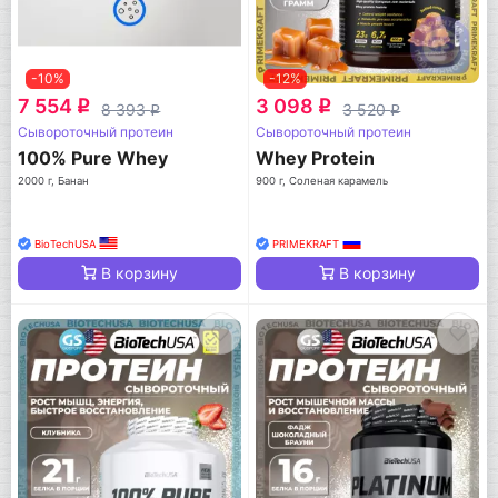
-10%
-12%
7 554
3 098
q
q
8 393
3 520
q
q
Сывороточный протеин
Сывороточный протеин
100% Pure Whey
Whey Protein
2000 г, Банан
900 г, Соленая карамель
BioTechUSA
PRIMEKRAFT
В корзину
В корзину