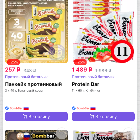
-25%
-25%
257
1 489
q
q
343
1 986
q
q
Протеиновый батончик
Протеиновый батончик
Панкейк протеиновый
Protein Bar
3 х 40 г, Банановый крем
11 x 60 г, Клубника
BombBar
BombBar
В корзину
В корзину