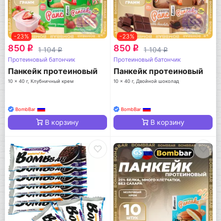
-23%
-23%
850
850
q
q
1 104
1 104
q
q
Протеиновый батончик
Протеиновый батончик
Панкейк протеиновый
Панкейк протеиновый
10 x 40 г, Клубничный крем
10 x 40 г, Двойной шоколад
BombBar
BombBar
В корзину
В корзину