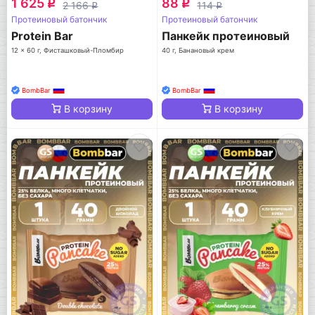
1 625
88
q
q
2 166
114
q
q
Протеиновый батончик
Протеиновый батончик
Protein Bar
Панкейк протеиновый
12 x 60 г, Фисташковый-Пломбир
40 г, Банановый крем
BombBar
BombBar
В корзину
В корзину