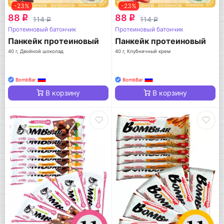
-23%
-23%
88
88
q
q
114
114
q
q
Протеиновый батончик
Протеиновый батончик
Панкейк протеиновый
Панкейк протеиновый
40 г, Двойной шоколад
40 г, Клубничный крем
BombBar
BombBar
В корзину
В корзину