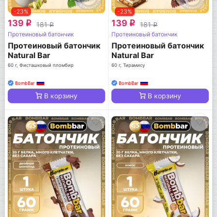
-23%
-23%
139
139
q
q
181
181
q
q
Протеиновый батончик
Протеиновый батончик
Протеиновый батончик
Протеиновый батончик
Natural Bar
Natural Bar
60 г, Фисташковый пломбир
60 г, Тирамису
BombBar
BombBar
В корзину
В корзину