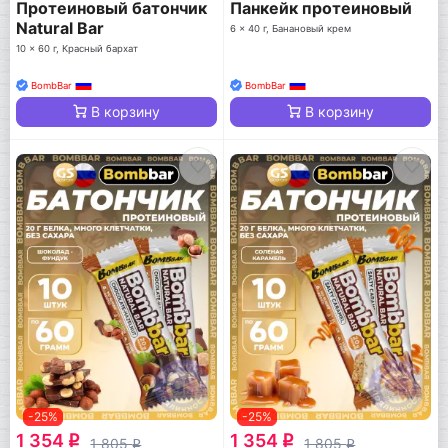
Протеиновый батончик
Панкейк протеиновый
Natural Bar
6 x 40 г, Банановый крем
10 x 60 г, Красный бархат
BombBar
BombBar
В корзину
В корзину
-25%
-25%
1 354
1 354
q
q
1 805
1 805
q
q