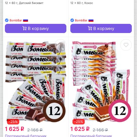
12 x 60 г, Датский бисквит
12 x 60 г, Кокос
BombBar
BombBar
В корзину
В корзину
-25%
-25%
1 625
1 625
q
q
2 166
2 166
q
q
Протеиновый батончик
Протеиновый батончик