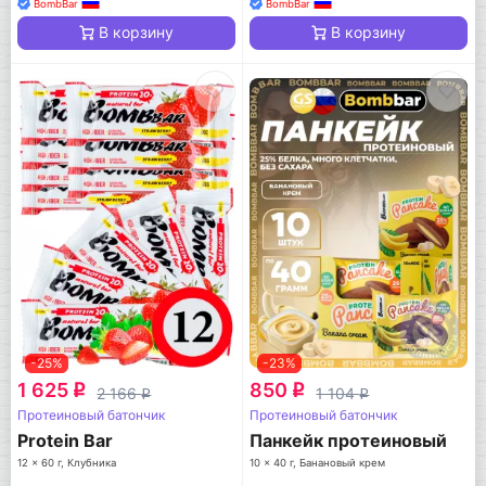
BombBar
BombBar
В корзину
В корзину
-25%
-23%
1 625
850
q
q
2 166
1 104
q
q
Протеиновый батончик
Протеиновый батончик
Protein Bar
Панкейк протеиновый
12 x 60 г, Клубника
10 x 40 г, Банановый крем