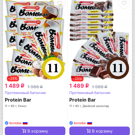
-25%
-25%
1 489
1 489
q
q
1 986
1 986
q
q
Протеиновый батончик
Протеиновый батончик
Protein Bar
Protein Bar
11 x 60 г, Кокос
11 x 60 г, Двойной шоколад
BombBar
BombBar
В корзину
В корзину