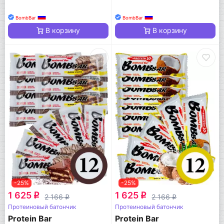
BombBar
BombBar
В корзину
В корзину
-25%
-25%
1 625
1 625
q
q
2 166
2 166
q
q
Протеиновый батончик
Протеиновый батончик
Protein Bar
Protein Bar