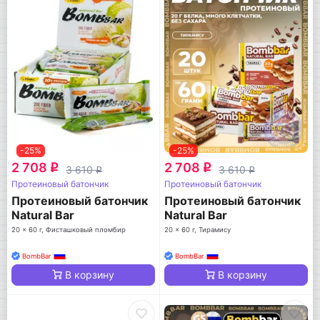
-25%
-25%
2 708
2 708
q
q
3 610
3 610
q
q
Протеиновый батончик
Протеиновый батончик
Протеиновый батончик
Протеиновый батончик
Natural Bar
Natural Bar
20 x 60 г, Фисташковый пломбир
20 x 60 г, Тирамису
BombBar
BombBar
В корзину
В корзину