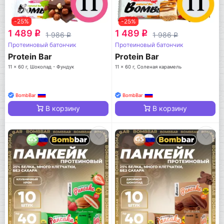
-25%
-25%
1 489
1 489
q
q
1 986
1 986
q
q
Протеиновый батончик
Протеиновый батончик
Protein Bar
Protein Bar
11 x 60 г, Шоколад - Фундук
11 x 60 г, Соленая карамель
BombBar
BombBar
В корзину
В корзину