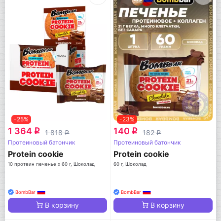
-25%
-23%
1 364
140
q
q
1 818
182
q
q
Протеиновый батончик
Протеиновый батончик
Protein cookie
Protein cookie
10 протеин печенье x 60 г, Шоколад
60 г, Шоколад
BombBar
BombBar
В корзину
В корзину