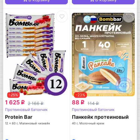
-25%
-23%
1 625
88
q
q
2 166
114
q
q
Протеиновый батончик
Протеиновый батончик
Protein Bar
Панкейк протеиновый
12 x 60 г, Малиновый чизкейк
40 г, Молочный крем