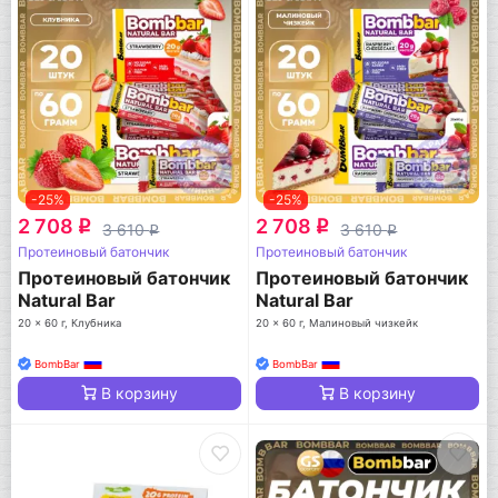
-25%
-25%
2 708
2 708
q
q
3 610
3 610
q
q
Протеиновый батончик
Протеиновый батончик
Протеиновый батончик
Протеиновый батончик
Natural Bar
Natural Bar
20 x 60 г, Клубника
20 x 60 г, Малиновый чизкейк
BombBar
BombBar
В корзину
В корзину