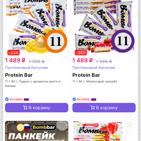
-25%
-25%
1 489
1 489
q
q
1 986
1 986
q
q
Протеиновый батончик
Протеиновый батончик
Protein Bar
Protein Bar
11 x 60 г, Пудинг с ароматом манго и
11 x 60 г, Малиновый чизкейк
банана
BombBar
BombBar
В корзину
В корзину