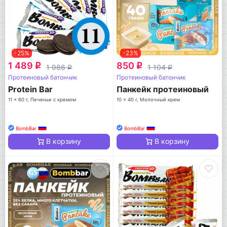
-25%
-23%
1 489
850
q
q
1 986
1 104
q
q
Протеиновый батончик
Протеиновый батончик
Protein Bar
Панкейк протеиновый
11 x 60 г, Печенье с кремом
10 x 40 г, Молочный крем
BombBar
BombBar
В корзину
В корзину