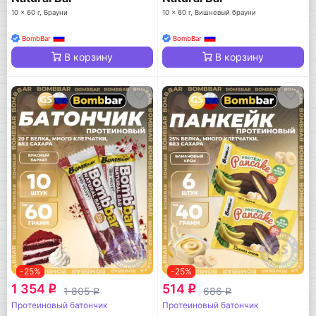
10 x 60 г, Брауни
10 x 60 г, Вишневый брауни
BombBar
BombBar
В корзину
В корзину
-25%
-25%
1 354
514
q
q
1 805
686
q
q
Протеиновый батончик
Протеиновый батончик