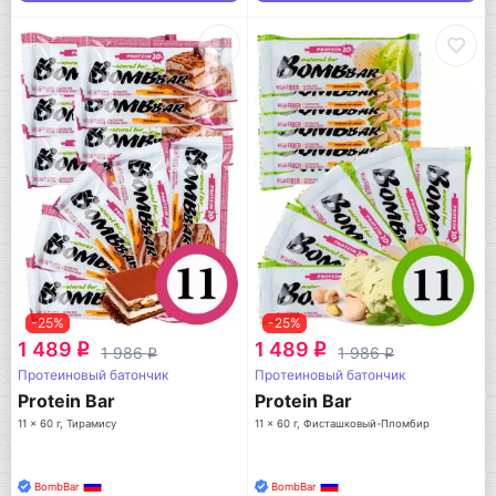
-25%
-25%
1 489
1 489
q
q
1 986
1 986
q
q
Протеиновый батончик
Протеиновый батончик
Protein Bar
Protein Bar
11 x 60 г, Тирамису
11 x 60 г, Фисташковый-Пломбир
BombBar
BombBar