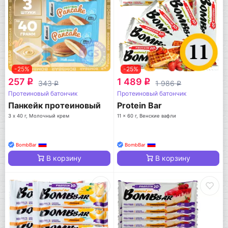
-25%
-25%
257
1 489
q
q
343
1 986
q
q
Протеиновый батончик
Протеиновый батончик
Панкейк протеиновый
Protein Bar
3 х 40 г, Молочный крем
11 x 60 г, Венские вафли
BombBar
BombBar
В корзину
В корзину