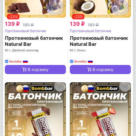
-23%
-23%
139
139
q
q
181
181
q
q
Протеиновый батончик
Протеиновый батончик
Протеиновый батончик
Протеиновый батончик
Natural Bar
Natural Bar
60 г, Двойной шоколад
60 г, Кокос
BombBar
BombBar
В корзину
В корзину