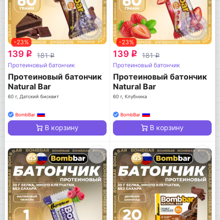
-23%
-23%
139
139
q
q
181
181
q
q
Протеиновый батончик
Протеиновый батончик
Протеиновый батончик
Протеиновый батончик
Natural Bar
Natural Bar
60 г, Датский бисквит
60 г, Клубника
BombBar
BombBar
В корзину
В корзину