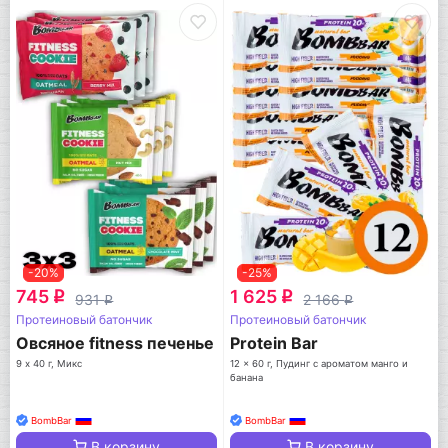
-20%
-25%
745
1 625
q
q
931
2 166
q
q
Протеиновый батончик
Протеиновый батончик
Овсяное fitness печенье
Protein Bar
9 х 40 г, Микс
12 x 60 г, Пудинг с ароматом манго и
банана
BombBar
BombBar
В корзину
В корзину