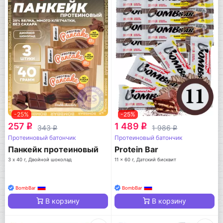
-25%
-25%
257
1 489
q
q
343
1 986
q
q
Протеиновый батончик
Протеиновый батончик
Панкейк протеиновый
Protein Bar
3 х 40 г, Двойной шоколад
11 x 60 г, Датский бисквит
BombBar
BombBar
В корзину
В корзину