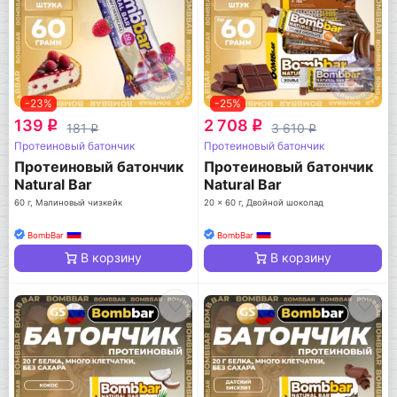
-23%
-25%
139
2 708
q
q
181
3 610
q
q
Протеиновый батончик
Протеиновый батончик
Протеиновый батончик
Протеиновый батончик
Natural Bar
Natural Bar
60 г, Малиновый чизкейк
20 x 60 г, Двойной шоколад
BombBar
BombBar
В корзину
В корзину