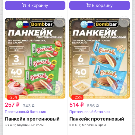
В корзину
В корзину
-25%
-25%
257
514
q
q
343
686
q
q
Протеиновый батончик
Протеиновый батончик
Панкейк протеиновый
Панкейк протеиновый
3 х 40 г, Клубничный крем
6 x 40 г, Молочный крем