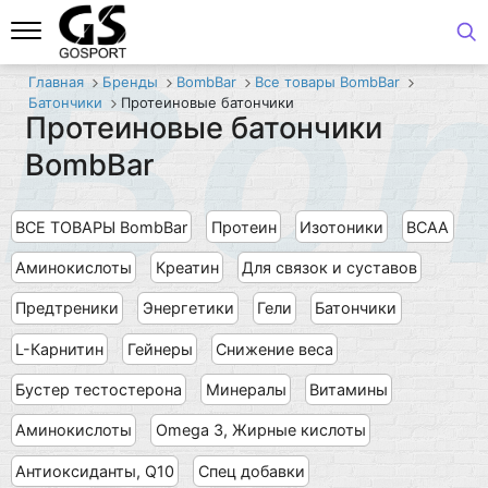
Bo
Главная
Бренды
BombBar
Все товары BombBar
Батончики
Протеиновые батончики
Протеиновые батончики
BombBar
ВСЕ ТОВАРЫ BombBar
Протеин
Изотоники
BCAA
Аминокислоты
Креатин
Для связок и суставов
Предтреники
Энергетики
Гели
Батончики
L-Карнитин
Гейнеры
Снижение веса
Бустер тестостерона
Минералы
Витамины
Аминокислоты
Omega 3, Жирные кислоты
Антиоксиданты, Q10
Спец добавки