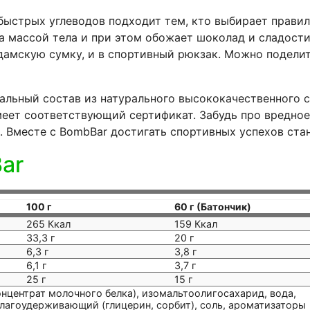
ыстрых углеводов подходит тем, кто выбирает правил
а массой тела и при этом обожает шоколад и сладости,
 дамскую сумку, и в спортивный рюкзак. Можно подели
льный состав из натурального высококачественного с
меет соответствующий сертификат. Забудь про вредное
Вместе с BombBar достигать спортивных успехов стан
Bar
100 г
60 г (Батончик)
265 Ккал
159 Ккал
33,3 г
20 г
6,3 г
3,8 г
6,1 г
3,7 г
25 г
15 г
нцентрат молочного белка), изомальтоолигосахарид, вода,
влагоудерживающий (глицерин, сорбит), соль, ароматизаторы