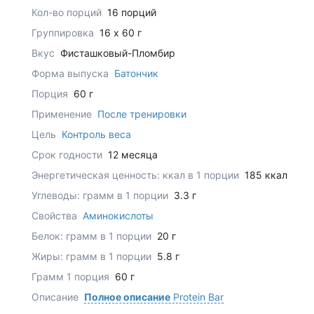
Кол-во порций
16 порций
Группировка
16 x 60 г
Вкус
Фисташковый-Пломбир
Форма выпуска
Батончик
Порция
60 г
Применение
После тренировки
Цель
Контроль веса
Срок годности
12 месяца
Энергетическая ценность: ккал в 1 порции
185 ккал
Углеводы: грамм в 1 порции
3.3 г
Свойства
Аминокислоты
Белок: грамм в 1 порции
20 г
Жиры: грамм в 1 порции
5.8 г
Грамм 1 порция
60 г
Описание
Полное описание
Protein Bar