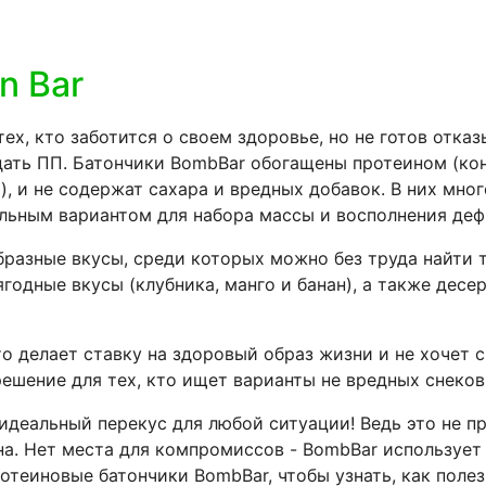
n Bar
х, кто заботится о своем здоровье, но не готов отка
юдать ПП. Батончики BombBar обогащены протеином (ко
), и не содержат сахара и вредных добавок. В них мно
льным вариантом для набора массы и восполнения деф
разные вкусы, среди которых можно без труда найти т
одные вкусы (клубника, манго и банан), а также десе
о делает ставку на здоровый образ жизни и не хочет с
решение для тех, кто ищет варианты не вредных снеков
деальный перекус для любой ситуации! Ведь это не про
а. Нет места для компромиссов - BombBar использует
теиновые батончики BombBar, чтобы узнать, как полез