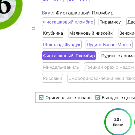
Вкус:
Фисташковый-Пломбир
Фисташковый пломбир
Тирамису
Дв
Клубника
Малиновый чизкейк
Венски
Шоколад-Фундук
Пудинг Банан-Манго
Фисташковый-Пломбир
Пудинг с арома
Миндаль-ваниль
Грецкий орех с медом
Рисовый
Смородиново-черничный панк
Оригинальные товары
Выгодные цены
20 г
Белки