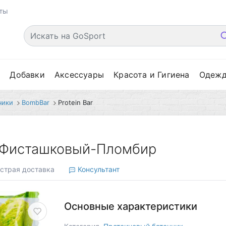
ты
е
Добавки
Аксессуары
Красота и Гигиена
Одеж
чики
BombBar
Protein Bar
г, Фисташковый-Пломбир
страя доставка
Консультант
Основные характеристики