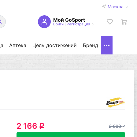
Москва
Мой GoSport
Войти
|
Регистрация
да
Аптека
Цель достижений
Бренд
2 166
q
2 888
q