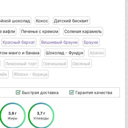
ойной шоколад
Кокос
Датский бисквит
е вафли
Печенье с кремом
Соленая карамель
Красный бархат
Вишневый брауни
Брауни
том манго и банана
Шоколад - Фундук
Арахис
Лимонный торт
Гречишный
Овсяный
ейк
Яблоко - Корица
Быстрая доставка
Гарантия качества
3,8 г
3,7 г
Жиры
Углеводы