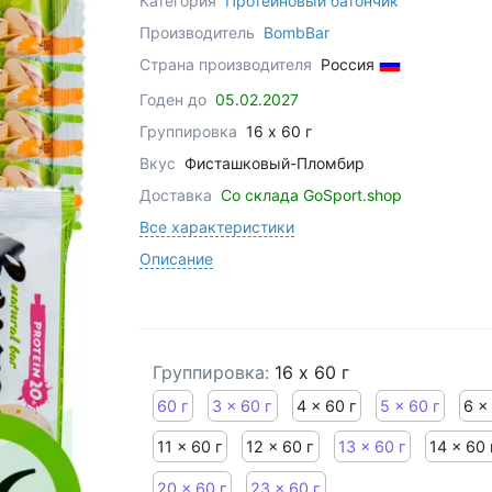
Категория
Протеиновый батончик
Производитель
BombBar
Страна производителя
Россия
Годен до
05.02.2027
Группировка
16 x 60 г
Вкус
Фисташковый-Пломбир
Доставка
Со склада GoSport.shop
Все характеристики
Описание
Группировка:
16 x 60 г
60 г
3 x 60 г
4 x 60 г
5 x 60 г
6 x
11 x 60 г
12 x 60 г
13 x 60 г
14 x 60 
20 x 60 г
23 x 60 г