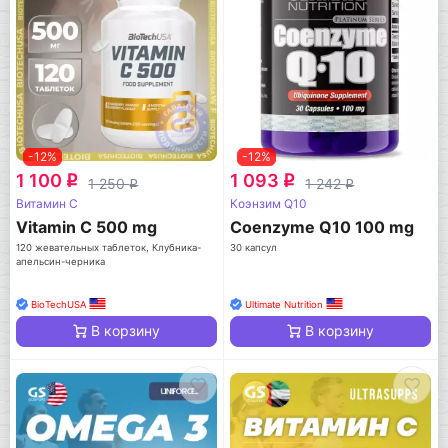
-12%
-12%
1 100
1 093
q
q
1 250
1 242
q
q
Витамин C
Коэнзим Q10
Vitamin C 500 mg
Coenzyme Q10 100 mg
120 жевательных таблеток, Клубника-
30 капсул
апельсин-черника
BioTechUSA
Ultimate Nutrition
В корзину
В корзину