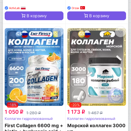
ActivLab
Orzax
В корзину
В корзину
-18%
-20%
1 050
1 173
q
q
1 280
1 467
q
q
Коллаген гидролизованный
Коллаген гидролизованный
First Collagen 6600 mg +
Морской коллаген 3000