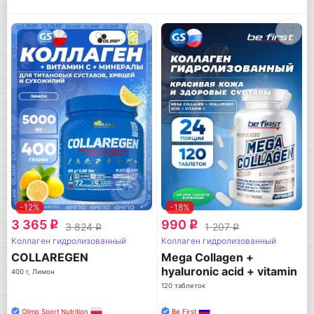
-12%
-18%
3 365
990
q
q
3 824
1 207
q
q
Коллаген гидролизованный
Коллаген гидролизованный
COLLAREGEN
Mega Collagen +
hyaluronic acid + vitamin
400 г, Лимон
C
120 таблеток
Olimp Sport Nutrition
Be First