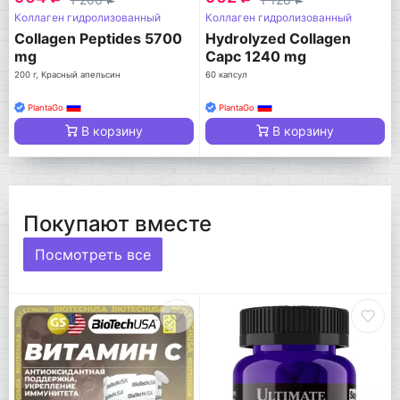
q
q
Коллаген гидролизованный
Коллаген гидролизованный
Collagen Peptides 5700
Hydrolyzed Collagen
mg
Capc 1240 mg
200 г, Красный апельсин
60 капсул
PlantaGo
PlantaGo
В корзину
В корзину
Покупают вместе
Посмотреть все