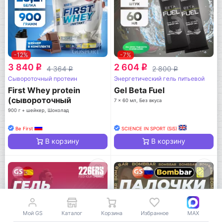
-12%
-7%
3 840
2 604
q
q
4 364
2 800
q
q
Сывороточный протеин
Энергетический гель питьевой
First Whey protein
Gel Beta Fuel
(сывороточный
7 x 60 мл, Без вкуса
протеин)
900 г + шейкер, Шоколад
Be First
SCIENCE IN SPORT (SiS)
В корзину
В корзину
Мой GS
Каталог
Корзина
Избранное
MAX