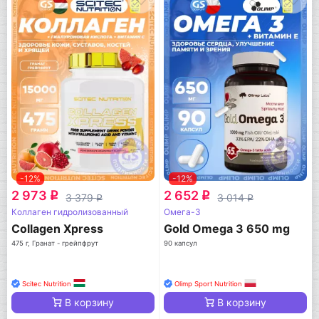
-12%
-12%
2 973
2 652
q
q
3 379
3 014
q
q
Коллаген гидролизованный
Омега-3
Collagen Xpress
Gold Omega 3 650 mg
475 г, Гранат - грейпфрут
90 капсул
Scitec Nutrition
Olimp Sport Nutrition
В корзину
В корзину