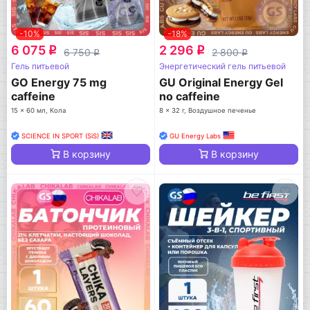
-10%
-18%
6 075
2 296
q
q
6 750
2 800
q
q
Гель питьевой
Энергетический гель питьевой
GO Energy 75 mg
GU Original Energy Gel
caffeine
no caffeine
15 x 60 мл, Кола
8 x 32 г, Воздушное печенье
SCIENCE IN SPORT (SiS)
GU Energy Labs
В корзину
В корзину