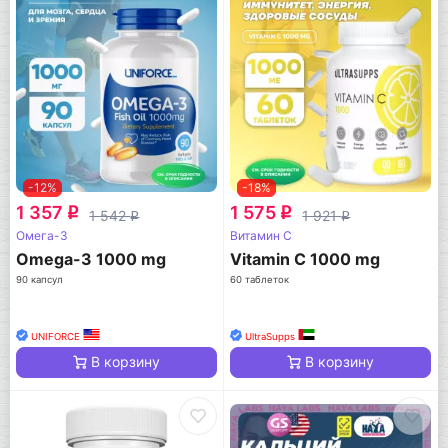
-12%
-18%
1 357
1 575
q
q
1 542
1 921
q
q
Омега-3
Витамин C
Omega-3 1000 mg
Vitamin C 1000 mg
90 капсул
60 таблеток
UNIFORCE
UltraSupps
В корзину
В корзину