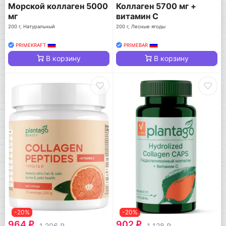
Морской коллаген 5000
Коллаген 5700 мг +
мг
витамин С
200 г, Натуральный
200 г, Лесные ягоды
PRIMEKRAFT
PRIMEBAR
В корзину
В корзину
-20%
-20%
964
902
q
q
1 206
1 128