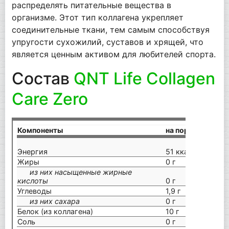
распределять питательные вещества в
организме. Этот тип коллагена укрепляет
соединительные ткани, тем самым способствуя
упругости сухожилий, суставов и хрящей, что
является ценным активом для любителей спорта.
Состав
QNT Life Collagen
Care Zero
Компоненты
на порцию (15 г)
Энергия
51 ккал / 213 кД
Жиры
0 г
из них насыщенные жирные
кислоты
0 г
Углеводы
1,9 г
из них сахара
0 г
Белок (из коллагена)
10 г
Соль
0 г