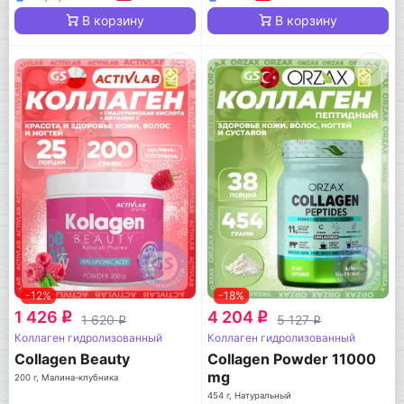
В корзину
В корзину
-12%
-18%
1 426
4 204
q
q
1 620
5 127
q
q
Коллаген гидролизованный
Коллаген гидролизованный
Collagen Beauty
Collagen Powder 11000
mg
200 г, Малина-клубника
454 г, Натуральный