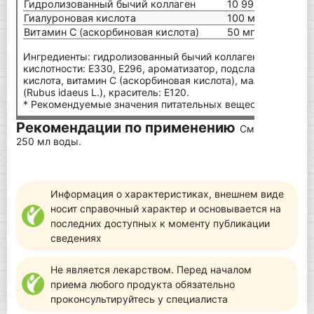
Гидролизованный бычий коллаген
10 999 мг
Гиалуроновая кислота
100 мг
Витамин С (аскорбиновая кислота)
50 мг (62%*)
Ингредиенты: гидролизованный бычий коллаген, мальтодек
кислотности: E330, E296, ароматизатор, подсластители: E9
кислота, витамин C (аскорбиновая кислота), малиновый н
(Rubus idaeus L.), краситель: E120.
* Рекомендуемые значения питательных веществ.
Рекомендации по применению
Смешайте 15 г 
250 мл воды.
Информация о характеристиках, внешнем виде
носит справочный характер и основывается на
последних доступных к моменту публикации
сведениях
Не является лекарством. Перед началом
приема любого продукта обязательно
проконсультируйтесь у специалиста