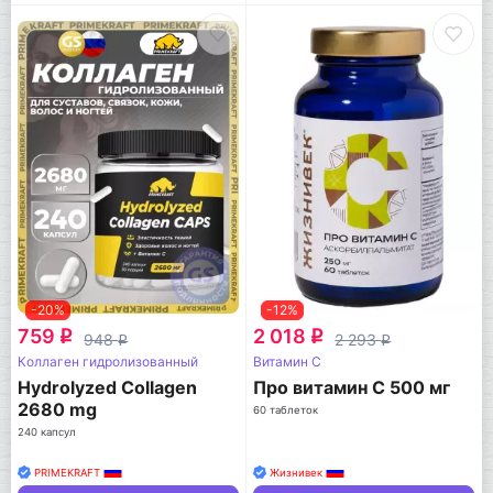
-20%
-12%
759
2 018
q
q
948
2 293
q
q
Коллаген гидролизованный
Витамин C
Hydrolyzed Collagen
Про витамин С 500 мг
2680 mg
60 таблеток
240 капсул
PRIMEKRAFT
Жизнивек