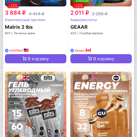
-12%
-12%
3 884
2 011
q
q
4 414
2 286
q
q
Комплексный протеин
Аминокислоты
Matrix 2 lbs
GEAAR
907 г, Печенье крем
420 г, Голубая малина
SYNTRAX
Mutant
В корзину
В корзину