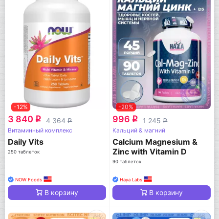
-12%
-20%
3 840
996
q
q
4 364
1 245
q
q
Витаминный комплекс
Кальций & магний
Daily Vits
Calcium Magnesium &
Zinc with Vitamin D
250 таблеток
90 таблеток
NOW Foods
Haya Labs
В корзину
В корзину