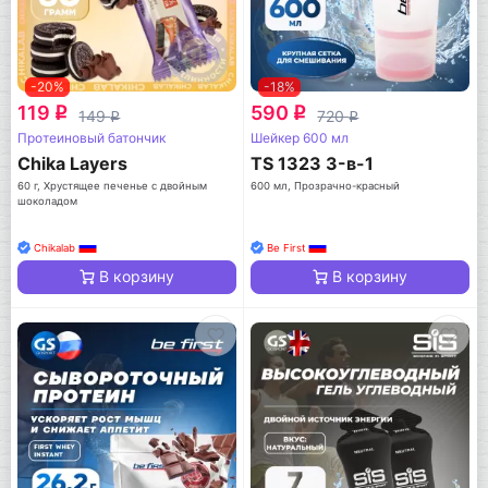
-20%
-18%
119
590
q
q
149
720
q
q
Протеиновый батончик
Шейкер 600 мл
Chika Layers
TS 1323 3-в-1
60 г, Хрустящее печенье с двойным
600 мл, Прозрачно-красный
шоколадом
Chikalab
Be First
В корзину
В корзину