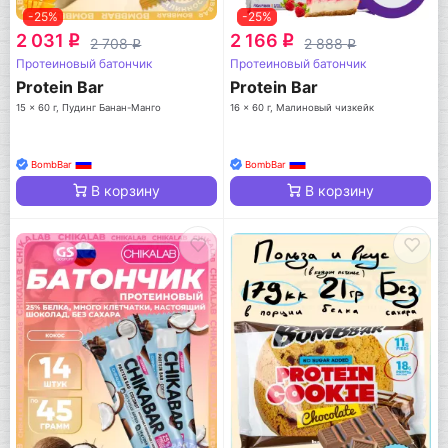
-25%
-25%
2 031
2 166
q
q
2 708
2 888
q
q
Протеиновый батончик
Протеиновый батончик
Protein Bar
Protein Bar
15 x 60 г, Пудинг Банан-Манго
16 x 60 г, Малиновый чизкейк
BombBar
BombBar
В корзину
В корзину