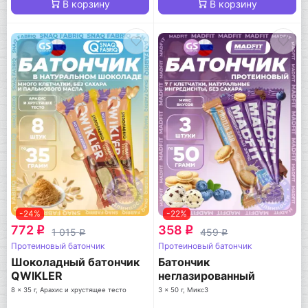
В корзину
В корзину
-24%
-22%
772
358
q
q
1 015
459
q
q
Протеиновый батончик
Протеиновый батончик
Шоколадный батончик
Батончик
QWIKLER
неглазированный
Protein bar
8 x 35 г, Арахис и хрустящее тесто
3 x 50 г, Микс3