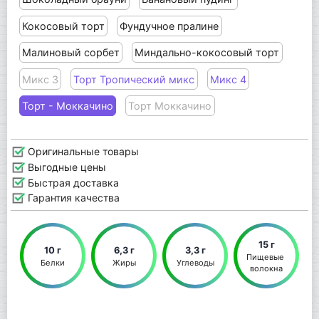
Кокосовый торт
Фундучное пралине
Малиновый сорбет
Миндально-кокосовый торт
Микс 3
Торт Тропический микс
Микс 4
Торт - Моккачино
Торт Моккачино
Оригинальные товары
Выгодные цены
Быстрая доставка
Гарантия качества
15 г
10 г
6,3 г
3,3 г
Пищевые 
Белки
Жиры
Углеводы
волокна