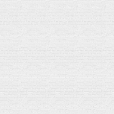
г. Москва
ул. Профсоюзная 66c1
Нам 17 лет
Среди наших клиентов Профессионалы, Начинающие, Доктора и
др
Акции
Товары по выгодной цене
sales
@
gosport
.
shop
Популярное
Для иммунитета
Протеин
Аминокислоты
BCAA
Антиоксиданты, Q10
Аминокислоты
Для пищеварения
Глютамин
Для иммунитета
Креатин
Экстракты
Для связок и суставов
Витамины
Предтреники
Витаминный комплекс
Гели
Витамин A (ретинол)
Батончики