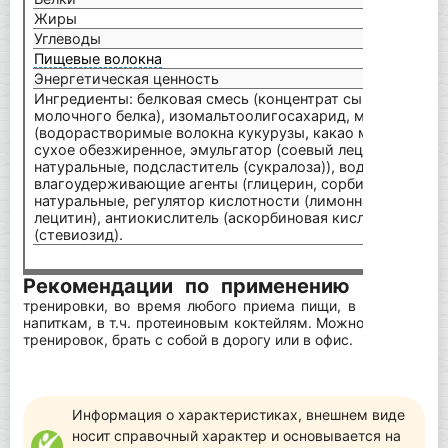
Жиры
6,3 г
Углеводы
3,3 г
Пищевые волокна
15 г
Энергетическая ценность
140 
Ингредиенты: белковая смесь (концентрат сывороточного
молочного белка), изомальтоолигосахарид, молочный ш
(водорастворимые волокна кукурузы, какао масло, кака
сухое обезжиренное, эмульгатор (соевый лецитин), аро
натуральные, подсластитель (сукралоза)), вода, банан, к
влагоудерживающие агенты (глицерин, сорбит), соль, а
натуральные, регулятор кислотности (лимонная кислота)
лецитин), антиокислитель (аскорбиновая кислота), нату
(стевиозид).
Рекомендации по применению
Подходит д
тренировки, во время любого приема пищи, в виде десер
напиткам, в т.ч. протеиновым коктейлям. Можно употреблят
тренировок, брать с собой в дорогу или в офис.
Информация о характеристиках, внешнем виде
носит справочный характер и основывается на