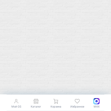
Витамины группы B
Аргинин-Цитрулин
Витамин D
Послетренировочный комлекс
Фолиевая кислота (B9)
L-Карнитин
Витамины для женщин
Гейнеры
Витамины для мужчин
Изотоники &
Минералы
Электролиты
Основные минералы
Изотоники в порошке
Кальций & магний
Изотоники в таблетках
Железо
Изотонические концентарты
Кальций
Углеводная загрузка
Магний
Гели без кофеина
Цинк
Гели питьевые
Солевые таблетки
Доставка и оплата
Бренды
Статьи
Публичная оферта
Мой GS
Каталог
Корзина
Избранное
MAX
Политику конфиденциальности