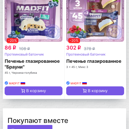
-20%
-20%
86
302
q
q
108
378
q
q
Протеиновый батончик
Протеиновый батончик
Печенье глазированное
Печенье глазированное
"Брауни"
3 x 45 г, Микс 3
45 г, Черника-голубика
MADFIT
MADFIT
В корзину
В корзину
Покупают вместе