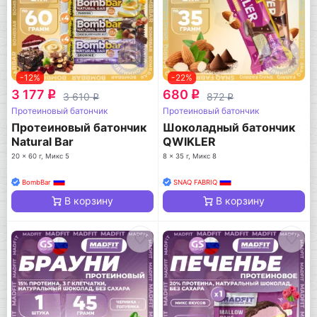
-12%
-22%
3 177
680
q
q
3 610
872
q
q
Протеиновый батончик
Протеиновый батончик
Протеиновый батончик
Шоколадный батончик
Natural Bar
QWIKLER
20 x 60 г, Микс 5
8 x 35 г, Микс 8
BombBar
SNAQ FABRIQ
В корзину
В корзину