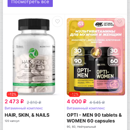
Посмотреть все
-12%
-12%
2 473
4 000
q
q
2 810
4 545
q
q
Витаминный комплекс
Витаминный комплекс
HAIR, SKIN, & NAILS
OPTI - MEN 90 tablets &
WOMEN 60 capsules
120 капсул
90, 60, Нейтральный