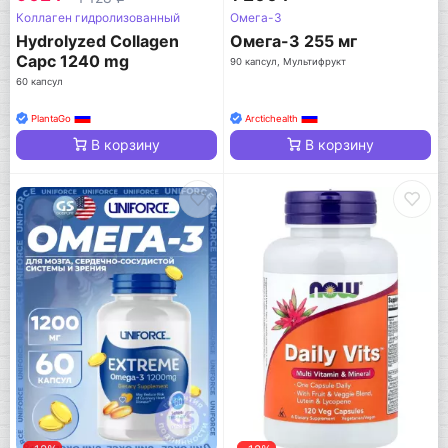
Коллаген гидролизованный
Омега-3
Hydrolyzed Collagen
Омега-3 255 мг
Capc 1240 mg
90 капсул, Мультифрукт
60 капсул
PlantaGo
Arctichealth
В корзину
В корзину