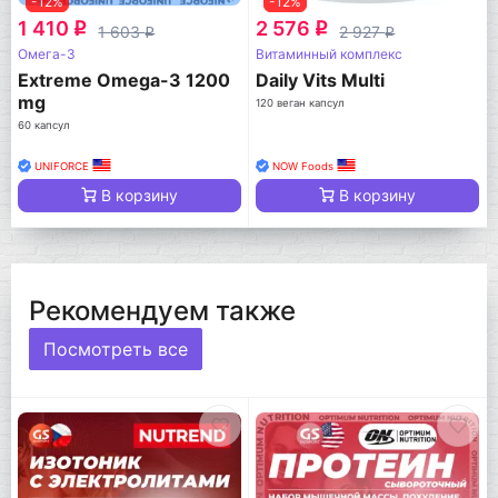
-12%
-12%
1 410
2 576
q
q
1 603
2 927
q
q
Омега-3
Витаминный комплекс
Extreme Omega-3 1200
Daily Vits Multi
mg
120 веган капсул
60 капсул
UNIFORCE
NOW Foods
В корзину
В корзину
Рекомендуем также
Посмотреть все