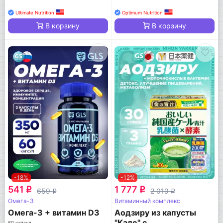
Ultimate Nutrition
Optimum Nutrition
В корзину
В корзину
-18%
-12%
541
1 777
q
q
659
2 019
q
q
Омега-3
Витаминный комплекс
Омега-3 + витамин D3
Аодзиру из капусты
"Кале" с
60 капсул