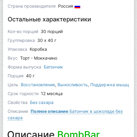
Страна производителя
Россия
Остальные характеристики
Кол-во порций
30 порций
Группировка
30 x 40 г
Упаковка
Коробка
Вкус
Торт - Моккачино
Форма выпуска
Батончик
Порция
40 г
Цель
Восстановление
,
Выносливость
,
Поддержка мышц
Срок годности
12 месяца
Свойства
Без сахара
Описание
Полное описание
Батончик в шоколаде без
сахара
Описание
BombBar