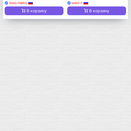
SNAQ FABRIQ
MADFIT
В корзину
В корзину
Мой город!
Москва
+7 (495) 108-73-79
+7 (977) 400-45-00
Самовывоз пн-пт 10-19 сб 11-15