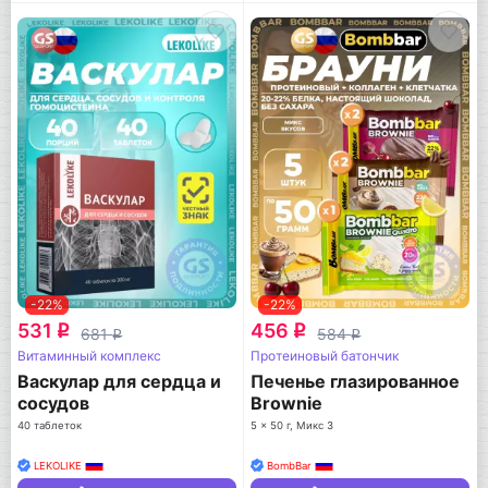
-22%
-22%
531
456
q
q
681
584
q
q
Витаминный комплекс
Протеиновый батончик
Васкулар для сердца и
Печенье глазированное
сосудов
Brownie
40 таблеток
5 x 50 г, Микс 3
LEKOLIKE
BombBar