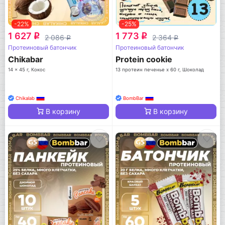
-22%
-25%
1 627
1 773
q
q
2 086
2 364
q
q
Протеиновый батончик
Протеиновый батончик
Chikabar
Protein cookie
14 x 45 г, Кокос
13 протеин печенье x 60 г, Шоколад
Chikalab
BombBar
В корзину
В корзину