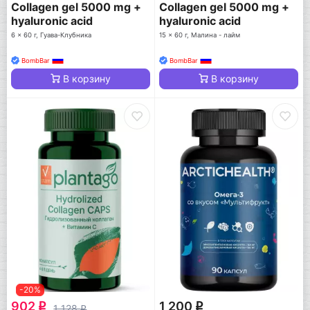
Collagen gel 5000 mg +
Collagen gel 5000 mg +
hyaluronic acid
hyaluronic acid
6 x 60 г, Гуава-Клубника
15 x 60 г, Малина - лайм
BombBar
BombBar
В корзину
В корзину
-20%
902
1 200
q
q
1 128
q