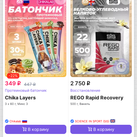
-22%
349
2 750
q
q
447
q
Протеиновый батончик
Восстановление
Chika Layers
REGO Rapid Recovery
3 х 60 г, Микс 3
500 г, Ваниль
Chikalab
SCIENCE IN SPORT (SiS)
В корзину
В корзину