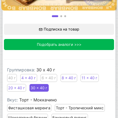
Подписка на товар
Подобрать аналоги >>>
Группировка:
30 x 40 г
40 г
4 x 40 г
6 x 40 г
8 x 40 г
11 x 40 г
20 x 40 г
30 x 40 г
Вкус:
Торт - Моккачино
Фисташковая меренга
Торт - Тропический микс
Шоколадный брауни
Банановый пудинг