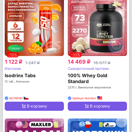
-10%
-10%
1 122
14 469
q
q
1 247
16 077
q
q
Изотоник
Сывороточный протеин
Isodrinx Tabs
100% Whey Gold
Standard
12 таб., Апельсин
2270 г, Ванильное мороженое
NUTREND
Optimum Nutrition
В корзину
В корзину