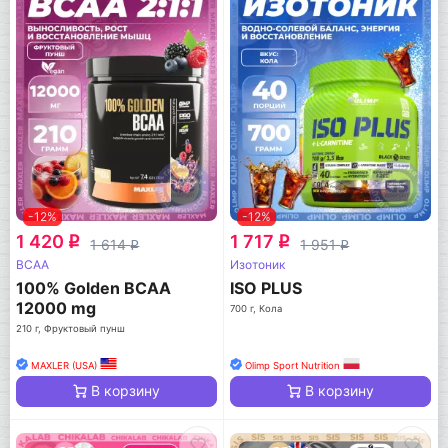
-12%
-12%
1 420
1 717
q
q
1 614
1 951
q
q
BCAA
Изотоник
100% Golden BCAA
ISO PLUS
12000 mg
700 г, Кола
210 г, Фруктовый пунш
MAXLER (USA)
Olimp Sport Nutrition
В корзину
В корзину