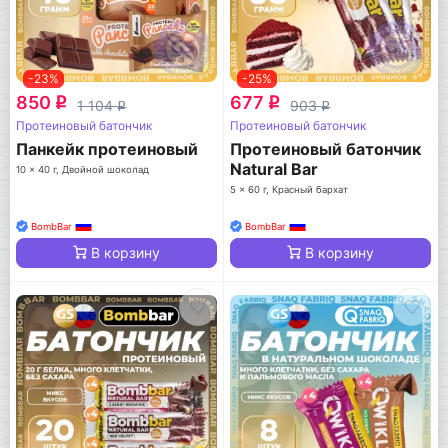
-23%
-25%
850
677
q
q
1 104
903
q
q
Протеиновый батончик
Протеиновый батончик
Панкейк протеиновый
Протеиновый батончик
Natural Bar
10 x 40 г, Двойной шоколад
5 x 60 г, Красный бархат
BombBar
BombBar
В корзину
В корзину