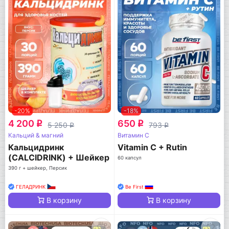
-20%
-18%
4 200
650
q
q
5 250
793
q
q
Кальций & магний
Витамин C
Кальцидринк
Vitamin C + Rutin
(CALCIDRINK) + Шейкер
60 капсул
390 г + шейкер, Персик
ГЕЛАДРИНК
Be First
В корзину
В корзину