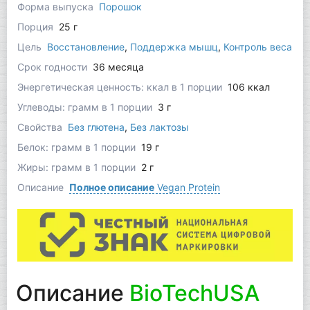
Форма выпуска
Порошок
Порция
25 г
Цель
Восстановление
,
Поддержка мышц
,
Контроль веса
Срок годности
36 месяца
Энергетическая ценность: ккал в 1 порции
106 ккал
Углеводы: грамм в 1 порции
3 г
Свойства
Без глютена
,
Без лактозы
Белок: грамм в 1 порции
19 г
Жиры: грамм в 1 порции
2 г
Описание
Полное описание
Vegan Protein
Описание
BioTechUSA