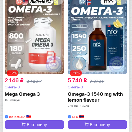
-12%
-28%
2 146
5 740
q
q
2 438
7 972
q
q
Омега-3
Омега-3
Mega Omega 3
Omega-3 1540 mg with
lemon flavour
180 капсул
250 мл, Лимон
BioTechUSA
NFO
В корзину
В корзину