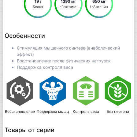
19 г
1390 мг
650 мг
Белок
L-Глютамин
L-Аргинин
Особенности
Стимуляция мышечного синтеза (анаболический
эффект)
Восстановление после физических нагрузок
Поддержка контроля веса
Восстановление
Поддержка мышц
Контроль веса
Без глютена
Б
Товары от серии