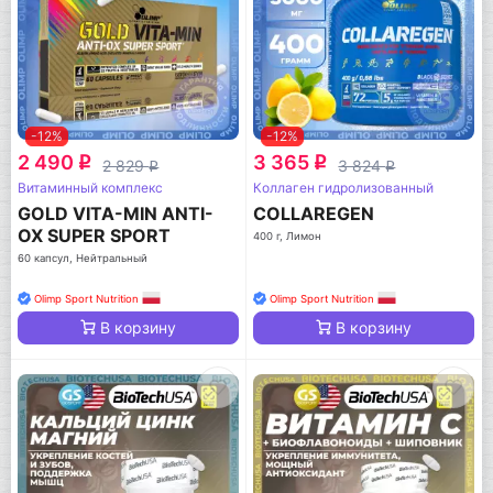
-12%
-12%
2 490
3 365
q
q
2 829
3 824
q
q
Витаминный комплекс
Коллаген гидролизованный
GOLD VITA-MIN ANTI-
COLLAREGEN
OX SUPER SPORT
400 г, Лимон
60 капсул, Нейтральный
Olimp Sport Nutrition
Olimp Sport Nutrition
В корзину
В корзину