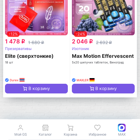
-12%
-24%
1 478
2 046
q
q
1 680
2 692
q
q
Презервативы
Изотоник
Elite (сверхтонкие)
Max Motion Effervescent
18 шт
5х20 шипучих таблеток, Виноград
Durex
MAXLER
В корзину
В корзину
Мой GS
Каталог
Корзина
Избранное
MAX