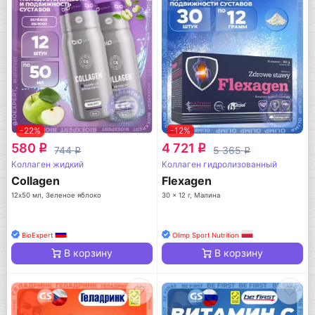
-22%
-12%
580
4 721
q
q
744
5 365
q
q
Коллаген жидкий
Коллаген гидролизованный
Collagen
Flexagen
12х50 мл, Зеленое яблоко
30 x 12 г, Малина
BioExpert
Olimp Sport Nutrition
В корзину
В корзину