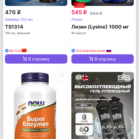
-18%
476
545
q
q
664
q
Шейкер 700 мл
Лизин
TS1314
Лизин (Lysine) 1000 мг
700 мл, Красный
90 капсул
Be First
GLS pharmaceuticals
В корзину
В корзину