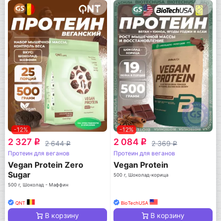
-12%
-12%
2 327
2 084
q
q
2 644
2 369
q
q
Протеин для веганов
Протеин для веганов
Vegan Protein Zero
Vegan Protein
Sugar
500 г, Шоколад-корица
500 г, Шоколад - Маффин
QNT
BioTechUSA
В корзину
В корзину