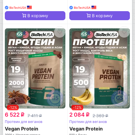
BioTechUSA
BioTechUSA
В корзину
В корзину
-12%
-12%
6 522
2 084
q
q
7 411
2 369
q
q
Протеин для веганов
Протеин для веганов
Vegan Protein
Vegan Protein
2000 г, Шоколад-корица
500 г, Банан