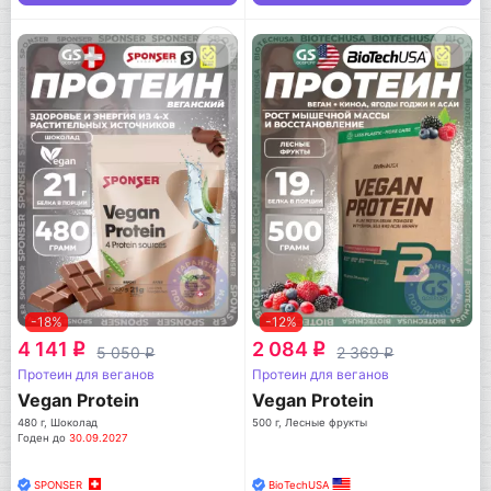
-18%
-12%
4 141
2 084
q
q
5 050
2 369
q
q
Протеин для веганов
Протеин для веганов
Vegan Protein
Vegan Protein
480 г, Шоколад
500 г, Лесные фрукты
Годен до
30.09.2027
SPONSER
BioTechUSA