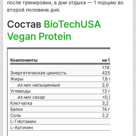
после тренировки, в дни отдыха — 1 порцию во
второй половине дня.
Состав
BioTechUSA
Vegan Protein
Р
Компоненты
на 100 г
(1
1797 кДж /
Энергетическая ценность
425 ккал
2
Жиры
7,8 г
11
из них насыщенные
2,0 г
1
Углеводы
13 г
5
из них сахар
<0,5 г
<
Клетчатка
3,2 г
**
Белок
74 г
14
Соль
2,2 г
3
L-Глютамин
L-Аргинин