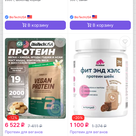
BioTechUSA
BioTechUSA
В корзину
В корзину
-12%
-20%
6 522
1 100
q
q
7 411
1 374
q
q
Протеин для веганов
Протеин для веганов