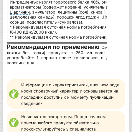
Ингредиенты: изолят горохового белка 40%, рисовый белок
ароматизаторы (содержит кофеин), усилитель вкуса (глицин
L-аргинин
, эмульгатор: лецитины (соя), киноа 1,6%, загусти
целлюлозная камедь), порошок ягод годжи 1,1%, порошок яг
корица, подсластитель (сукралоза).
* Рекомендуемая суточная норма потребления для среднег
(8400 кДж/2000 ккал).
** Рекомендуемая суточная норма потребления не установ
Рекомендации по применению
Смешайте 1 по
ложки без горки) продукта с 250 мл воды в шейкере
употребляйте 1 порцию после тренировки, в дни отдых
половине дня.
Информация о характеристиках, внешнем виде
носит справочный характер и основывается на
последних доступных к моменту публикации
сведениях
Не является лекарством. Перед началом
приема любого продукта обязательно
проконсультируйтесь у специалиста