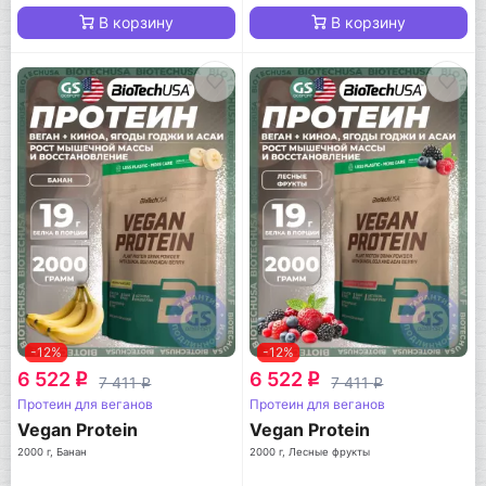
В корзину
В корзину
-12%
-12%
6 522
6 522
q
q
7 411
7 411
q
q
Протеин для веганов
Протеин для веганов
Vegan Protein
Vegan Protein
2000 г, Банан
2000 г, Лесные фрукты