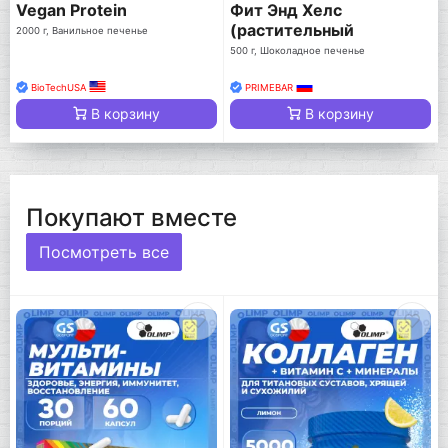
Vegan Protein
Фит Энд Хелс
(растительный
2000 г, Ванильное печенье
протеин)
500 г, Шоколадное печенье
BioTechUSA
PRIMEBAR
В корзину
В корзину
Покупают вместе
Посмотреть все