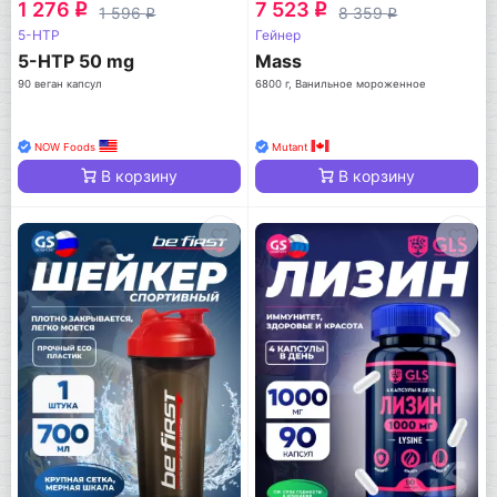
1 276
7 523
q
q
1 596
8 359
q
q
5-HTP
Гейнер
5-HTP 50 mg
Mass
90 веган капсул
6800 г, Ванильное мороженное
NOW Foods
Mutant
В корзину
В корзину