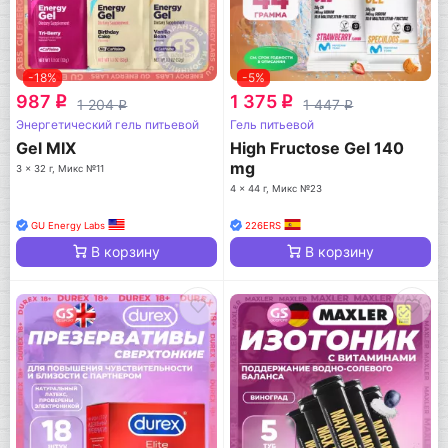
-18%
-5%
987
1 375
q
q
1 204
1 447
q
q
Энергетический гель питьевой
Гель питьевой
Gel MIX
High Fructose Gel 140
mg
3 x 32 г, Микс №11
4 x 44 г, Микс №23
GU Energy Labs
226ERS
В корзину
В корзину