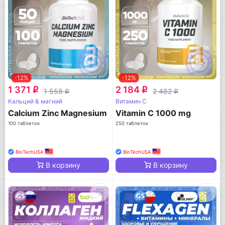
-12%
-12%
1 371
2 184
q
q
1 558
2 482
q
q
Кальций & магний
Витамин C
Calcium Zinc Magnesium
Vitamin C 1000 mg
100 таблеток
250 таблеток
BioTechUSA
BioTechUSA
В корзину
В корзину