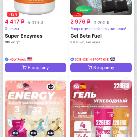
-12%
-7%
4 417
2 976
q
q
5 019
3 200
q
q
Энзимы
Энергетический гель питьевой
Super Enzymes
Gel Beta Fuel
180 капсул
8 x 60 мл, Без вкуса
NOW Foods
SCIENCE IN SPORT (SiS)
В корзину
В корзину