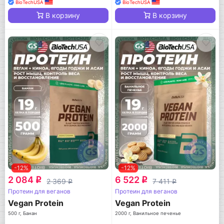
BioTechUSA
BioTechUSA
В корзину
В корзину
-12%
-12%
2 084
6 522
q
q
2 369
7 411
q
q
Протеин для веганов
Протеин для веганов
Vegan Protein
Vegan Protein
500 г, Банан
2000 г, Ванильное печенье