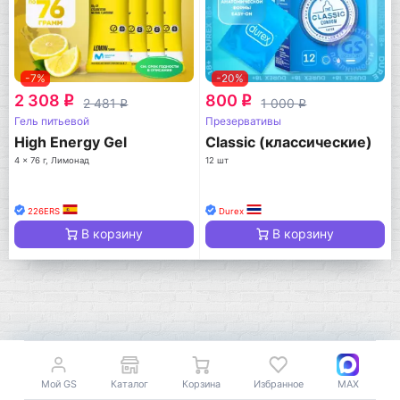
-7%
-20%
2 308
800
q
q
2 481
1 000
q
q
Гель питьевой
Презервативы
High Energy Gel
Classic (классические)
4 x 76 г, Лимонад
12 шт
226ERS
Durex
В корзину
В корзину
Мой GS
Каталог
Корзина
Избранное
MAX