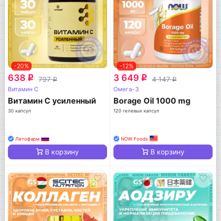
-20%
-12%
638
3 649
q
q
797
4 147
q
q
Витамин C
Омега-3
Витамин C усиленный
Borage Oil 1000 mg
30 капсул
120 гелевых капсул
Летофарм
NOW Foods
В корзину
В корзину