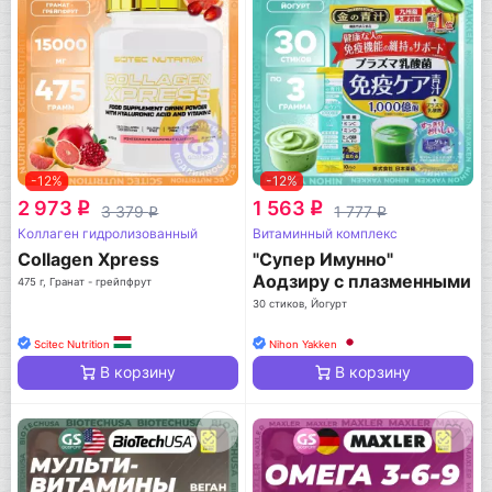
-12%
-12%
2 973
1 563
q
q
3 379
1 777
q
q
Коллаген гидролизованный
Витаминный комплекс
Collagen Xpress
"Супер Имунно"
Аодзиру с плазменными
475 г, Гранат - грейпфрут
молочнокислыми
30 стиков, Йогурт
бактериями
Scitec Nutrition
Nihon Yakken
В корзину
В корзину