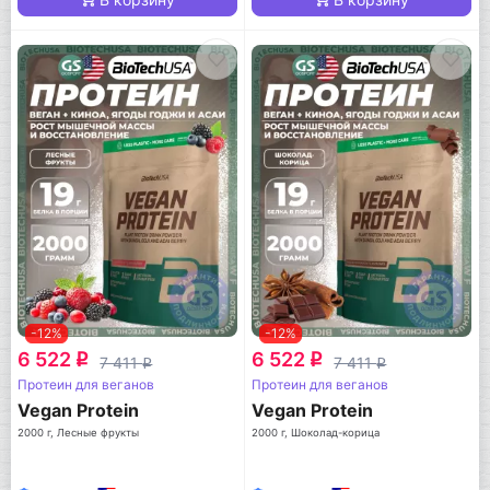
-12%
-12%
6 522
6 522
q
q
7 411
7 411
q
q
Протеин для веганов
Протеин для веганов
Vegan Protein
Vegan Protein
2000 г, Лесные фрукты
2000 г, Шоколад-корица