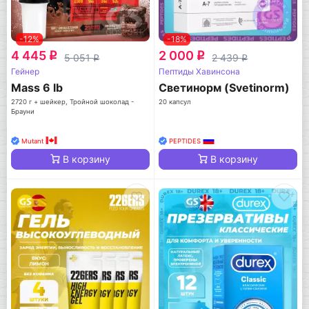
-12%
-18%
4 445
2 000
q
q
5 051
2 439
q
q
Гейнер
Пептиды Хавинсона
Mass 6 lb
Светинорм (Svetinorm)
2720 г + шейкер, Тройной шоколад -
20 капсул
Брауни
Mutant
PEPTIDES
В корзину
В корзину