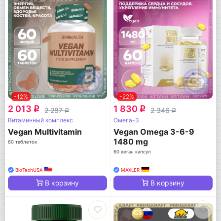
-12%
-22%
2 013
1 830
q
q
2 287
2 346
q
q
Витаминный комплекс
Омега-3
Vegan Multivitamin
Vegan Omega 3-6-9
1480 mg
60 таблеток
60 веган капсул
BioTechUSA
MAXLER
В корзину
В корзину