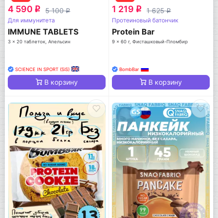
4 590
1 219
q
q
5 100
1 625
q
q
Для иммунитета
Протеиновый батончик
IMMUNE TABLETS
Protein Bar
3 x 20 таблеток, Апельсин
9 x 60 г, Фисташковый-Пломбир
SCIENCE IN SPORT (SiS)
BombBar
В корзину
В корзину