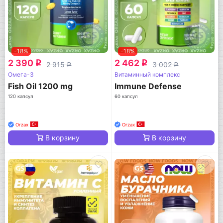
-18%
-18%
2 390
2 462
q
q
2 915
3 002
q
q
Омега-3
Витаминный комплекс
Fish Oil 1200 mg
Immune Defense
120 капсул
60 капсул
Orzax
Orzax
В корзину
В корзину