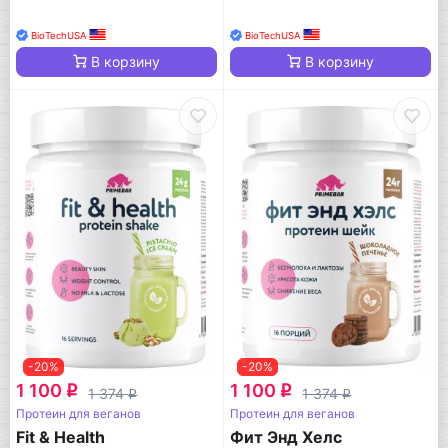
BioTechUSA
BioTechUSA
В корзину
В корзину
-20%
-20%
1 100
1 100
q
q
1 374
1 374
q
q
Протеин для веганов
Протеин для веганов
Fit & Health
Фит Энд Хелс