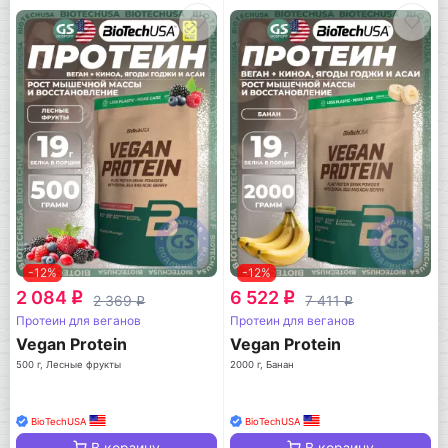
-12%
-12%
2 084
6 522
q
q
2 369
7 411
q
q
Протеин для веганов
Протеин для веганов
Vegan Protein
Vegan Protein
500 г, Лесные фрукты
2000 г, Банан
BioTechUSA
BioTechUSA
В корзину
В корзину