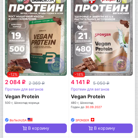
-12%
-18%
2 084
4 141
q
q
2 369
5 050
q
q
Протеин для веганов
Протеин для веганов
Vegan Protein
Vegan Protein
500 г, Шоколад-корица
480 г, Шоколад
Годен до
30.09.2027
BioTechUSA
SPONSER
В корзину
В корзину