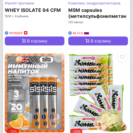
Изолят протеина
Комплекс хондропротекторов
WHEY ISOLATE 94 CFM
MSM capsules
(метилсульфонилметан
1500 г, Клубника
/ МСМ)
120 капсул
SPONSER
Be First
В корзину
В корзину
-10%
-25%