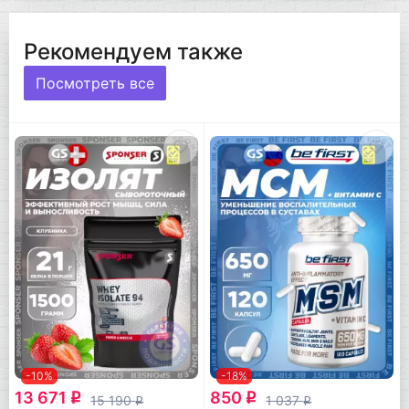
Рекомендуем также
Посмотреть все
-10%
-18%
13 671
850
q
q
15 190
1 037
q
q