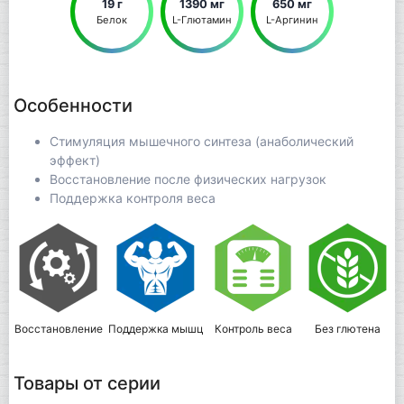
19 г
1390 мг
650 мг
Белок
L-Глютамин
L-Аргинин
Особенности
Стимуляция мышечного синтеза (анаболический
эффект)
Восстановление после физических нагрузок
Поддержка контроля веса
Восстановление
Поддержка мышц
Контроль веса
Без глютена
Б
Товары от серии