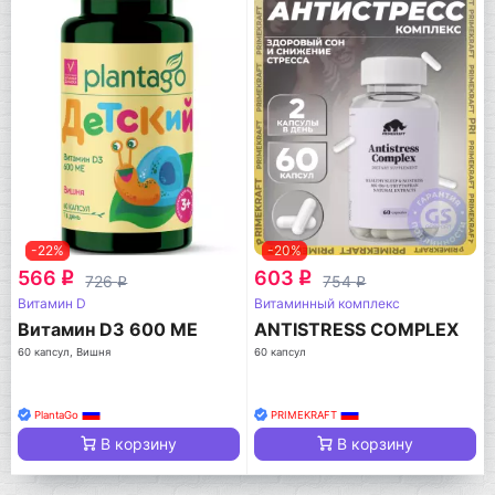
-22%
-20%
566
603
q
q
726
754
q
q
Витамин D
Витаминный комплекс
Витамин D3 600 МЕ
ANTISTRESS COMPLEX
60 капсул, Вишня
60 капсул
PlantaGo
PRIMEKRAFT
В корзину
В корзину