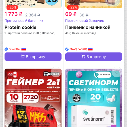
-25%
-22%
1 773
69
q
q
2 364
88
q
q
Протеиновый батончик
Протеиновый батончик
Protein cookie
Панкейк с начинкой
13 протеин печенье x 60 г, Шоколад
45 г, Нежный шоколад
BombBar
SNAQ FABRIQ
В корзину
В корзину