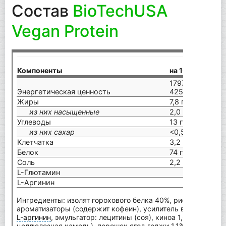
Состав
BioTechUSA
Vegan Protein
Р
Компоненты
на 100 г
(1
1797 кДж /
Энергетическая ценность
425 ккал
2
Жиры
7,8 г
11
из них насыщенные
2,0 г
1
Углеводы
13 г
5
из них сахар
<0,5 г
<
Клетчатка
3,2 г
**
Белок
74 г
14
Соль
2,2 г
3
L-Глютамин
L-Аргинин
Ингредиенты: изолят горохового белка 40%, рисовый белок
ароматизаторы (содержит кофеин), усилитель вкуса (глицин
L-аргинин
, эмульгатор: лецитины (соя), киноа 1,6%, загусти
целлюлозная камедь), порошок ягод годжи 1,1%, порошок яг