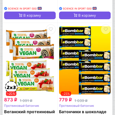
SCIENCE IN SPORT (SiS)
SCIENCE IN SPORT (SiS)
В корзину
В корзину
-20%
-25%
873
779
q
q
1 091
1 039
q
q
Протеиновый батончик
Протеиновый батончик
Веганский протеиновый
Батончики в шоколаде