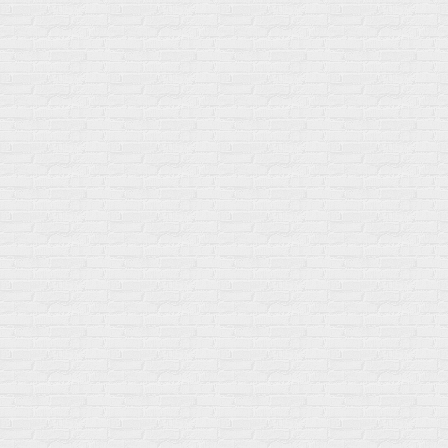
Москва
+7 (495) 108-73-79
+7 (977) 400-45-00
Самовывоз пн-пт 10-19 сб 11-15
г. Москва
ул. Профсоюзная 66c1
Нам 17 лет
Среди наших клиентов Профессионалы, Начинающие, Доктора и
др
Акции
Товары по выгодной цене
sales
@
gosport
.
shop
Популярное
Для иммунитета
Протеин
Аминокислоты
BCAA
Антиоксиданты, Q10
Аминокислоты
Для пищеварения
Глютамин
Для иммунитета