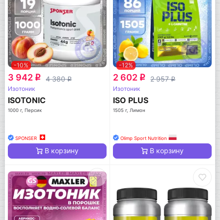
-10%
-12%
3 942
2 602
q
q
4 380
2 957
q
q
Изотоник
Изотоник
ISOTONIC
ISO PLUS
1000 г, Персик
1505 г, Лимон
SPONSER
Olimp Sport Nutrition
В корзину
В корзину