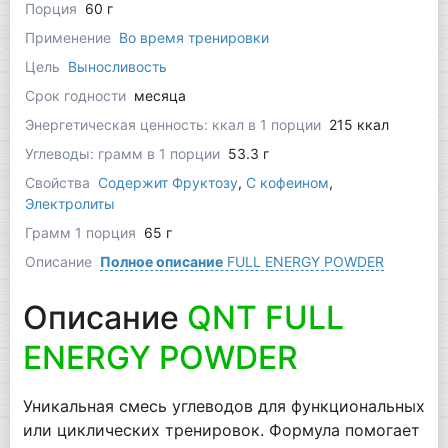
Порция
60 г
Применение
Во время тренировки
Цель
Выносливость
Срок годности
месяца
Энергетическая ценность: ккал в 1 порции
215 ккал
Углеводы: грамм в 1 порции
53.3 г
Свойства
Содержит Фруктозу
,
С кофеином
,
Электролиты
Грамм 1 порция
65 г
Описание
Полное описание
FULL ENERGY POWDER
Описание
QNT FULL
ENERGY POWDER
Уникальная смесь углеводов для функциональных
или циклических тренировок. Формула помогает