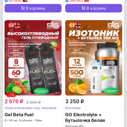
NUTREND
UNIFORCE
В корзину
В корзину
-7%
2 976
3 250
q
q
3 200
q
Энергетический гель питьевой
Изотоник
Gel Beta Fuel
GO Electrolyte +
Бутылочка белая
8 x 60 мл, Клубника - Лайм
Апельсин №3