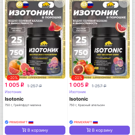
-20%
-20%
1 005
1 005
q
q
1 257
1 257
q
q
Изотоник
Изотоник
Isotonic
Isotonic
750 г, Грейпфрут-малина
750 г, Красный апельсин
PRIMEKRAFT
PRIMEKRAFT
В корзину
В корзину