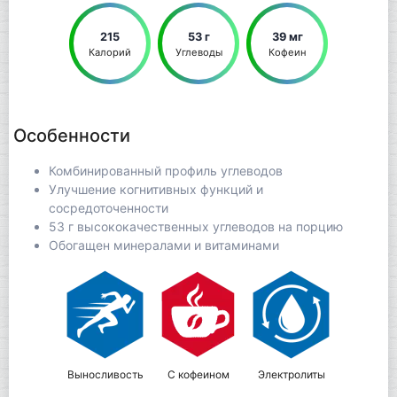
215
53 г
39 мг
Калорий
Углеводы
Кофеин
Особенности
Комбинированный профиль углеводов
Улучшение когнитивных функций и
сосредоточенности
53 г высококачественных углеводов на порцию
Обогащен минералами и витаминами
Выносливость
С кофеином
Электролиты