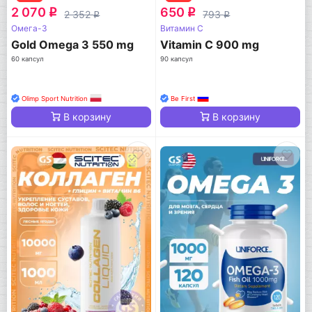
2 070
650
q
q
2 352
793
q
q
Омега-3
Витамин C
Gold Omega 3 550 mg
Vitamin C 900 mg
60 капсул
90 капсул
Olimp Sport Nutrition
Be First
В корзину
В корзину