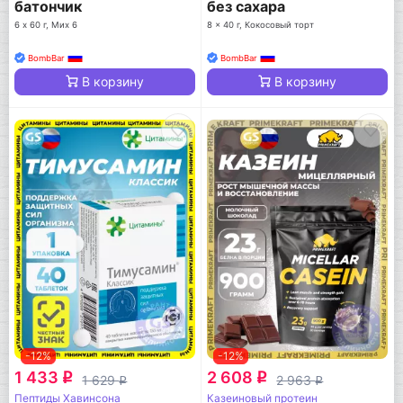
батончик
без сахара
6 х 60 г, Мих 6
8 x 40 г, Кокосовый торт
BombBar
BombBar
В корзину
В корзину
-12%
-12%
1 433
2 608
q
q
1 629
2 963
q
q
Пептиды Хавинсона
Казеиновый протеин