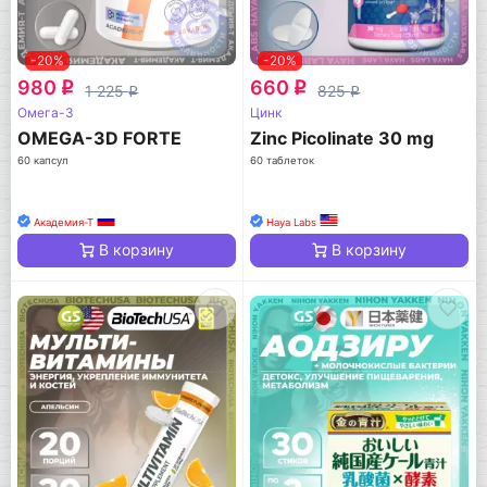
-20%
-20%
980
660
q
q
1 225
825
q
q
Омега-3
Цинк
OMEGA-3D FORTE
Zinc Picolinate 30 mg
60 капсул
60 таблеток
Академия-Т
Haya Labs
В корзину
В корзину