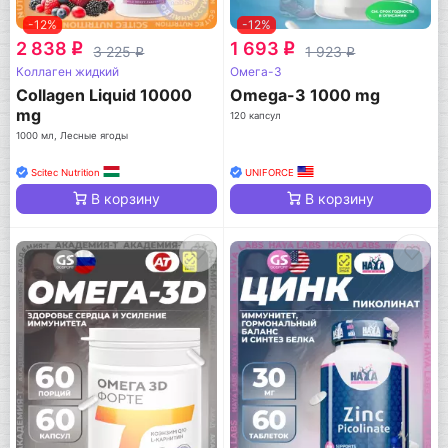
-12%
-12%
2 838
1 693
q
q
3 225
1 923
q
q
Коллаген жидкий
Омега-3
Collagen Liquid 10000
Omega-3 1000 mg
mg
120 капсул
1000 мл, Лесные ягоды
Scitec Nutrition
UNIFORCE
В корзину
В корзину