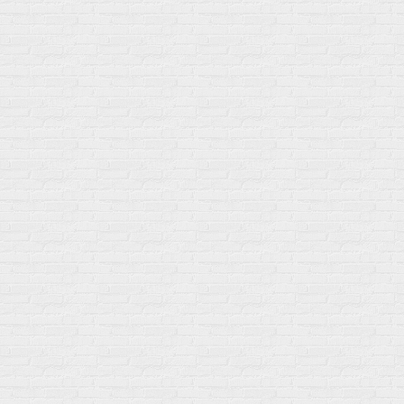
Креатин
Экстракты
Для связок и суставов
Витамины
Предтреники
Витаминный комплекс
Гели
Витамин A (ретинол)
Батончики
Витамины группы B
Аргинин-Цитрулин
Витамин D
Послетренировочный комлекс
Фолиевая кислота (B9)
L-Карнитин
Витамины для женщин
Гейнеры
Витамины для мужчин
Изотоники &
Минералы
Электролиты
Основные минералы
Изотоники в порошке
Кальций & магний
Изотоники в таблетках
Железо
Изотонические концентарты
Кальций
Углеводная загрузка
Магний
Гели без кофеина
Цинк
Гели питьевые
Солевые таблетки
Доставка и оплата