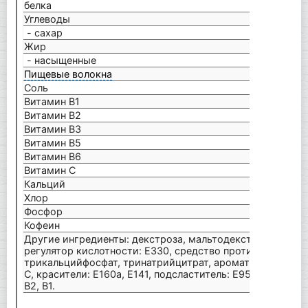
белка
0,00
Углеводы
53,3 
- сахар
34,5
Жир
0,01 
- насыщенные
0,00 
Пищевые волокна
0,10 
Соль
0,36 
Витамин B1
1,10 
Витамин B2
1,40
Витамин B3
16,0
Витамин B5
6,00
Витамин B6
1,40
Витамин C
80,0
Кальций
252,
Хлор
216,
Фосфор
417,
Кофеин
39,6
Другие ингредиенты: декстроза, мальтодекстрин, сахаро
регулятор кислотности: E330, средство против слеживан
трикальцийфосфат, тринатрийцитрат, ароматизатор, хло
C, красители: E160a, E141, подсластитель: E955, кофеин, в
B2, B1.