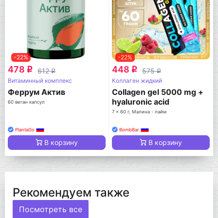
-22%
-22%
478
448
q
q
612
575
q
q
Витаминный комплекс
Коллаген жидкий
Феррум Актив
Collagen gel 5000 mg +
hyaluronic acid
60 веган капсул
7 x 60 г, Малина - лайм
PlantaGo
BombBar
В корзину
В корзину
Рекомендуем также
Посмотреть все