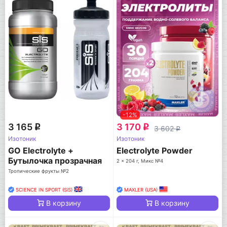
-12%
3 165
3 170
q
q
3 602
q
Изотоник
Изотоник
GO Electrolyte +
Electrolyte Powder
Бутылочка прозрачная
2 x 204 г, Микс №4
Тропические фрукты №2
SCIENCE IN SPORT (SiS)
MAXLER (USA)
В корзину
В корзину