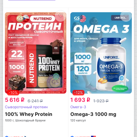
-10%
-12%
5 616
1 693
q
q
6 241
1 923
q
q
Сывороточный протеин
Омега-3
100% Whey Protein
Omega-3 1000 mg
1000 г, Шоколадный брауни
120 капсул