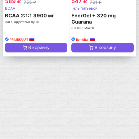
589
547
q
q
755
701
q
q
BCAA
Гель питьевой
BCAA 2:1:1 3900 мг
EnerGel + 320 mg
Guarana
150 г, Фруктовый пунш
6 x 60 г, Микс6
PRIMEKRAFT
BombBar
В корзину
В корзину
Мой город!