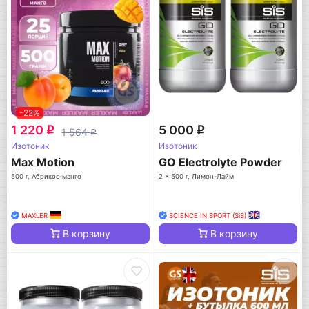
-22%
1 220
5 000
q
q
1 564
q
Изотоник
Изотоник
Max Motion
GO Electrolyte Powder
500 г, Абрикос-манго
2 x 500 г, Лимон-Лайм
MAXLER
SCIENCE IN SPORT (SiS)
В корзину
В корзину