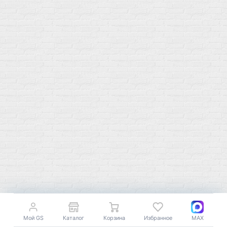
Бренды
Статьи
Публичная оферта
Политику конфиденциальности
Купить оптом
Почему выбирают нас
Отследить заказ
О магазине
Сотрудничество
Контакты
Распродажа
Подпишитесь на полезную рассылку о новинках, акциях и
спецпредложениях
Мой GS
Каталог
Корзина
Избранное
MAX