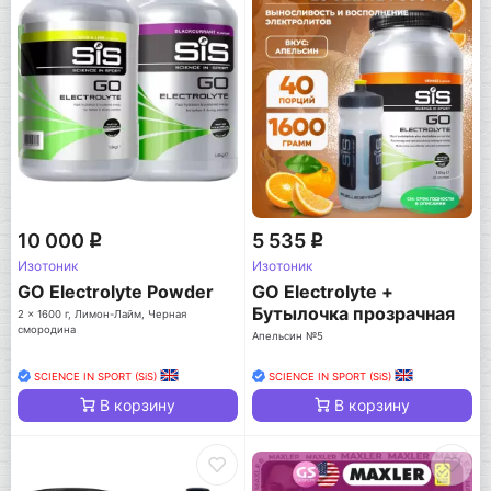
10 000
5 535
q
q
Изотоник
Изотоник
GO Electrolyte Powder
GO Electrolyte +
Бутылочка прозрачная
2 x 1600 г, Лимон-Лайм, Черная
смородина
Апельсин №5
SCIENCE IN SPORT (SiS)
SCIENCE IN SPORT (SiS)
В корзину
В корзину