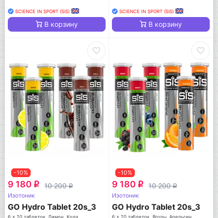
SCIENCE IN SPORT (SiS)
SCIENCE IN SPORT (SiS)
В корзину
В корзину
-10%
-10%
9 180
9 180
q
q
10 200
10 200
q
q
Изотоник
Изотоник
GO Hydro Tablet 20s_3
GO Hydro Tablet 20s_3
6 x 20 таблеток, Лимон, Кола
6 x 20 таблеток, Ягоды, Апельсин