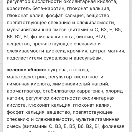
регулятор кислотности оксиянтарная кислота,
краситель бета-каротин, глюконат кальция,
глюконат калия, фосфат кальция, вещество,
препятствующее спеканию и слеживаемости,
мультивитаминная смесь (витамины C, B3, E, B5,
B6, B2, B1, фолиевая кислота, биотин, B12),
вещество, препятствующее спеканию и
слеживаемости диоксид кремния, цитрат магния,
подсластители сукралоза и ацесульфам.
зелёное яблоко:
сукроза, глюкоза,
мальтодекстрин, регулятор кислотности
лимонная кислота, лимоннокислый натрий,
ароматизатор, стабилизатор каррагенан, хлорид
натрия, регулятор кислотности оксиянтарная
кислота, глюконат кальция, глюконат калия,
фосфат кальция, вещество, препятствующее
спеканию и слеживаемости, мультивитаминная
смесь (витамины C, B3, E, B5, B6, B2, B1, фолиевая