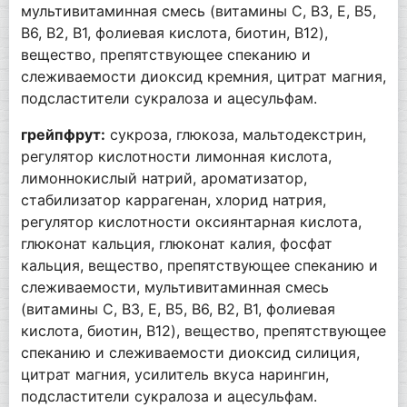
мультивитаминная смесь (витамины C, B3, E, B5,
B6, B2, B1, фолиевая кислота, биотин, B12),
вещество, препятствующее спеканию и
слеживаемости диоксид кремния, цитрат магния,
подсластители сукралоза и ацесульфам.
грейпфрут:
сукроза, глюкоза, мальтодекстрин,
регулятор кислотности лимонная кислота,
лимоннокислый натрий, ароматизатор,
стабилизатор каррагенан, хлорид натрия,
регулятор кислотности оксиянтарная кислота,
глюконат кальция, глюконат калия, фосфат
кальция, вещество, препятствующее спеканию и
слеживаемости, мультивитаминная смесь
(витамины C, B3, E, B5, B6, B2, B1, фолиевая
кислота, биотин, B12), вещество, препятствующее
спеканию и слеживаемости диоксид силиция,
цитрат магния, усилитель вкуса нарингин,
подсластители сукралоза и ацесульфам.