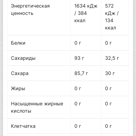
Энергетическая
1634 кДж
572
ценность
/ 384
кДж /
ккал
134
ккал
Белки
0 г
0 г
Сахариды
93 г
32,5 г
Сахара
85,7 г
30 г
Жиры
0 г
0 г
Насыщенные жирные
0 г
0 г
кислоты
Клетчатка
0 г
0 г