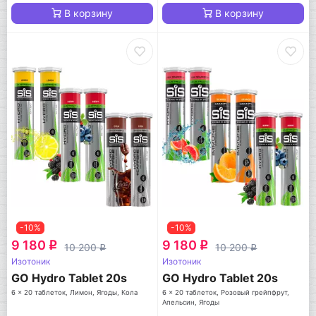
В корзину
В корзину
-10%
-10%
9 180
9 180
q
q
10 200
10 200
q
q
Изотоник
Изотоник
GO Hydro Tablet 20s
GO Hydro Tablet 20s
6 x 20 таблеток, Лимон, Ягоды, Кола
6 x 20 таблеток, Розовый грейпфрут,
Апельсин, Ягоды