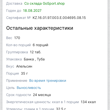
Доставка
Со склада GoSport.shop
Годен до
18.08.2027
Сертификат №
KZ.16.01.97.003.Е.004695.08.15
Остальные характеристики
Вес
170
Кол-во порций
6 порций
Группировка
12 таб.
Упаковка
Банка , Туба
Вкус
Апельсин
Порция
35 г
Применение
Во время тренировки
Цель
Выносливость
Срок годности
24 месяца
Энергетическая ценность: ккал в 1 порции
134 ккал
Углеводы: грамм в 1 порции
32.5 г