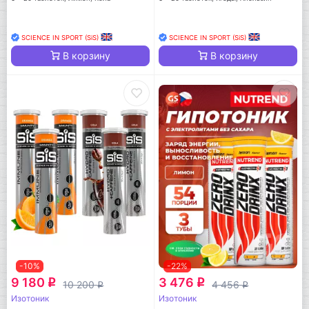
SCIENCE IN SPORT (SiS)
SCIENCE IN SPORT (SiS)
В корзину
В корзину
-10%
-22%
9 180
3 476
q
q
10 200
4 456
q
q
Изотоник
Изотоник