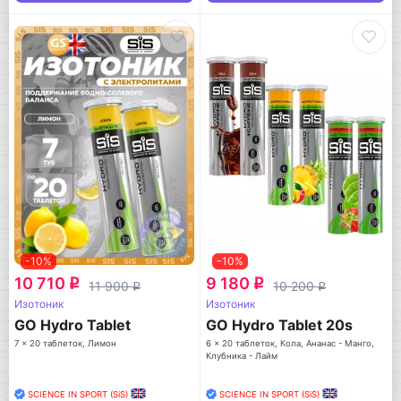
-10%
-10%
10 710
9 180
q
q
11 900
10 200
q
q
Изотоник
Изотоник
GO Hydro Tablet
GO Hydro Tablet 20s
7 x 20 таблеток, Лимон
6 x 20 таблеток, Кола, Ананас - Манго,
Клубника - Лайм
SCIENCE IN SPORT (SiS)
SCIENCE IN SPORT (SiS)