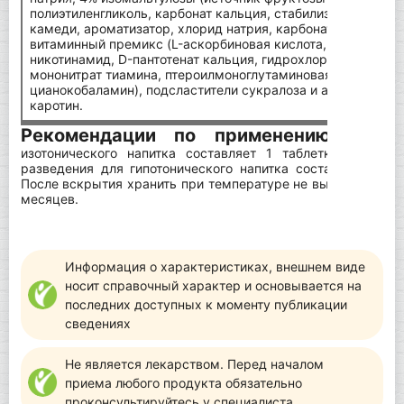
полиэтиленгликоль, карбонат кальция, стабилизатор смесь
камеди, ароматизатор, хлорид натрия, карбонат магния, д
витаминный премикс (L-аскорбиновая кислота, ацетат DL-
никотинамид, D-пантотенат кальция, гидрохлорид пиридок
мононитрат тиамина, птероилмоноглутаминовая кислота, D-
цианокобаламин), подсластители сукралоза и ацесульфам К
каротин.
Рекомендации по применению
Соотно
изотонического напитка составляет 1 таблетку на 250
разведения для гипотонического напитка составляет 1 т
После вскрытия хранить при температуре не выше 25 °C и 
месяцев.
Информация о характеристиках, внешнем виде
носит справочный характер и основывается на
последних доступных к моменту публикации
сведениях
Не является лекарством. Перед началом
приема любого продукта обязательно
проконсультируйтесь у специалиста