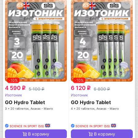
-10%
-10%
4 590
6 120
q
q
5 100
6 800
q
q
Изотоник
Изотоник
GO Hydro Tablet
GO Hydro Tablet
3 x 20 таблеток, Ананас - Манго
4 x 20 таблеток, Ананас - Манго
SCIENCE IN SPORT (SiS)
SCIENCE IN SPORT (SiS)
В корзину
В корзину