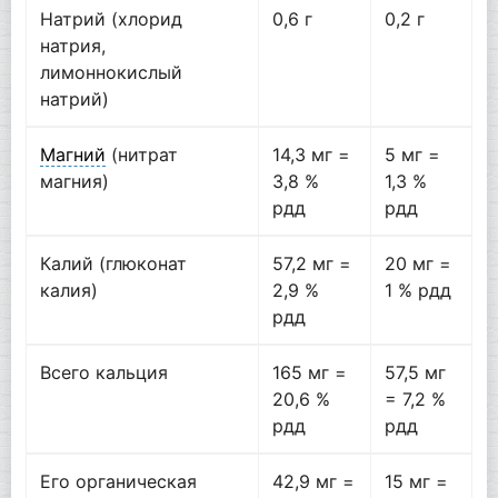
Натрий (хлорид
0,6 г
0,2 г
натрия,
лимоннокислый
натрий)
Магний
(нитрат
14,3 мг =
5 мг =
магния)
3,8 %
1,3 %
рдд
рдд
Калий (глюконат
57,2 мг =
20 мг =
калия)
2,9 %
1 % рдд
рдд
Всего кальция
165 мг =
57,5 мг
20,6 %
= 7,2 %
рдд
рдд
Его органическая
42,9 мг =
15 мг =