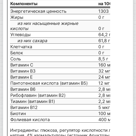
Компоненты
на 100 г
Энергетическая ценность
1303 кДж/306 кк
Жиры
0 г
из них насыщенные жирные
кислоты
0 г
Углеводы
64,2 г
из них сахара
61,8 г
Клетчатка
0 г
Белок
0 г
Соль
8,5 г
Витамин С
160 мг
Витамин В3
32 мг
Витамин Е
24 мг
Пантотеновая кислота (витамин B5)
12 мг
Витамин В6
2,8 мг
Рибофлавин (витамин B2)
2,8 мг
Тиамин (витамин B1)
2,2 мг
Витамин В12
5 мкг
Биотин
100 мкг
Фолиевая кислота
400 мкг
Ингредиенты: глюкоза, регулятор кислотности лимонная ки
натрия, 4% изомальтулозы (источник фруктозы и глюкозы) -