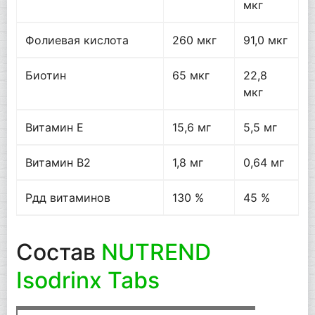
мкг
Фолиевая кислота
260 мкг
91,0 мкг
Биотин
65 мкг
22,8
мкг
Витамин E
15,6 мг
5,5 мг
Витамин B2
1,8 мг
0,64 мг
Рдд витаминов
130 %
45 %
Состав
NUTREND
Isodrinx Tabs