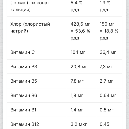
форма (глюконат
5,4 %
1,9 %
кальция)
рдд
рдд
Хлор (хлористый
428,6 мг
150 мг
натрий)
= 53,6 %
= 18,8 %
рдд
рдд
Витамин C
104 мг
36,4 мг
Витамин B3
20,8 мг
7,3 мг
Витамин B5
7,8 мг
2,7 мг
Витамин B6
1,8 мг
0,64 мг
Витамин B1
1,4 мг
0,5 мг
Витамин B12
3,2 мкг
0,45