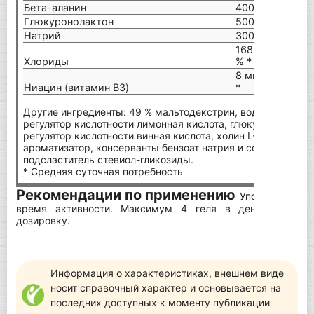
Бета-аланин
400 мг
80
Глюкуронолактон
500 мг
10
Натрий
300 мг
60
168 мг = 21
33
Хлориды
% *
%
8 мг = 50 %
16
Ниацин (витамин B3)
*
%
Другие ингредиенты: 49 % мальтодекстрин, вода, 15 % фрук
регулятор кислотности лимонная кислота, глюкуронолактон
регулятор кислотности винная кислота, холин L-битартрат, 
ароматизатор, консерванты бензоат натрия и сорбиновая к
подсластитель стевиол-гликозиды.
* Средняя суточная потребность
Рекомендации по применению
Употреблять в
время активности. Максимум 4 геля в день. Не пре
дозировку.
Информация о характеристиках, внешнем виде
носит справочный характер и основывается на
последних доступных к моменту публикации