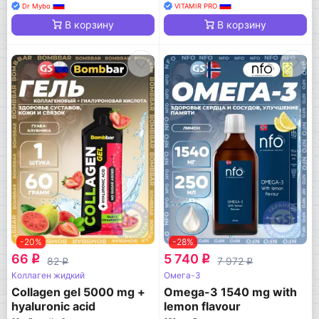
Dr Mybo
VITAMIR PRO
В корзину
В корзину
-20%
-28%
66
5 740
q
q
82
7 972
q
q
Коллаген жидкий
Омега-3
Collagen gel 5000 mg +
Omega-3 1540 mg with
hyaluronic acid
lemon flavour