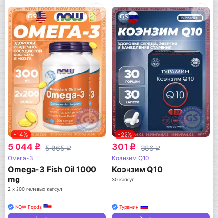
-14%
-22%
5 044
301
q
q
5 865
386
q
q
Омега-3
Коэнзим Q10
Omega-3 Fish Oil 1000
Коэнзим Q10
mg
30 капсул
2 х 200 гелевых капсул
NOW Foods
Турамин