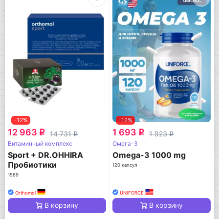
-12%
-12%
12 963
1 693
q
q
14 731
1 923
q
q
Витаминный комплекс
Омега-3
Sport + DR.OHHIRA
Omega-3 1000 mg
Пробиотики
120 капсул
1589
Orthomol
UNIFORCE
В корзину
В корзину