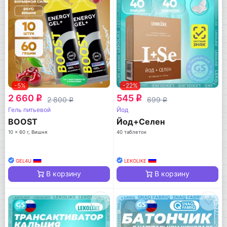
-5%
-22%
2 660
545
q
q
2 800
699
q
q
Гель питьевой
Йод
BOOST
Йод+Селен
10 x 60 г, Вишня
40 таблеток
GEL4U
LEKOLIKE
В корзину
В корзину