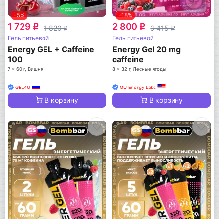
-5%
-18%
1 729
2 800
q
q
1 820
3 415
q
q
Гель питьевой
Гель питьевой
Energy GEL + Caffeine
Energy Gel 20 mg
100
caffeine
7 x 60 г, Вишня
8 x 32 г, Лесные ягоды
GEL4U
GU Energy Labs
В корзину
В корзину