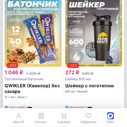
-20%
-20%
1 046
272
q
q
1 308
340
q
q
Протеиновый батончик
Шейкер 600 мл
QWIKLER (Квиклер) без
Шейкер с логотипом
сахара
600 мл, Черный
12 x 40 г, Микс 1
SNAQ FABRIQ
PRIMEKRAFT
В корзину
В корзину
Мой GS
Каталог
Корзина
Избранное
MAX