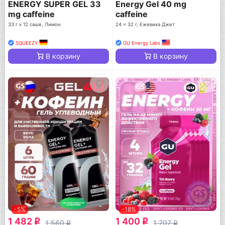
ENERGY SUPER GEL 33
Energy Gel 40 mg
mg caffeine
caffeine
33 г x 12 саше, Лимон
24 x 32 г, Ежевика Джет
SQUEEZY
GU Energy Labs
В корзину
В корзину
-5%
-18%
1 482
1 400
q
q
1 560
1 707
q
q