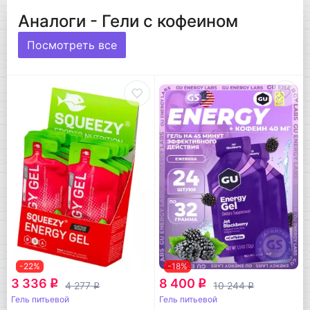
Аналоги - Гели с кофеином
Посмотреть все
-22%
-18%
3 336
8 400
q
q
4 277
10 244
q
q
Гель питьевой
Гель питьевой