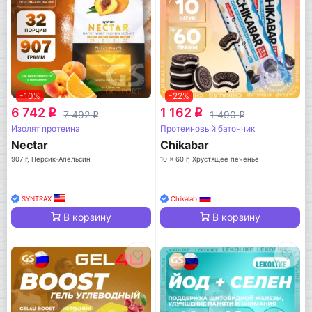
-10%
-22%
6 742
1 162
q
q
7 492
1 490
q
q
Изолят протеина
Протеиновый батончик
Nectar
Chikabar
907 г, Персик-Апельсин
10 x 60 г, Хрустящее печенье
SYNTRAX
Chikalab
В корзину
В корзину