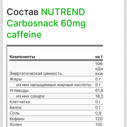
Состав
NUTREND
Carbosnack 60mg
caffeine
на
Компоненты
на 100 г
(4
1069
21
кДж/252
кД
Энергетическая ценность
ккал
кк
Жиры
0 г
0 
из них насыщенные жирные кислоты
0 г
0 
Углеводы
61,8 г
12
из них сахара
18,5 г
37
Клетчатка
0 г
0 
Белок
0 г
0 
Соль
0,8 г
1,6
Кофеин
120 мг
24
Холин
100 мг
20