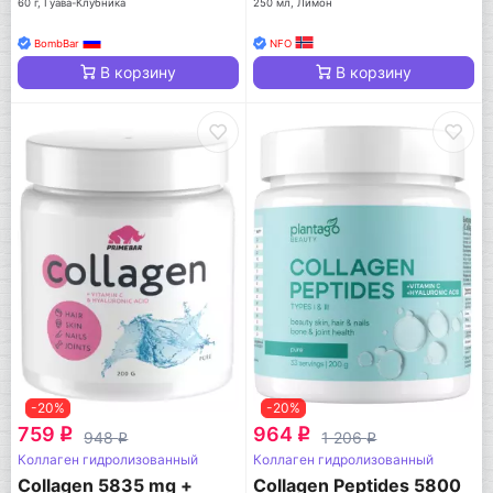
60 г, Гуава-Клубника
250 мл, Лимон
BombBar
NFO
В корзину
В корзину
-20%
-20%
759
964
q
q
948
1 206
q
q
Коллаген гидролизованный
Коллаген гидролизованный
Collagen 5835 mg +
Collagen Peptides 5800