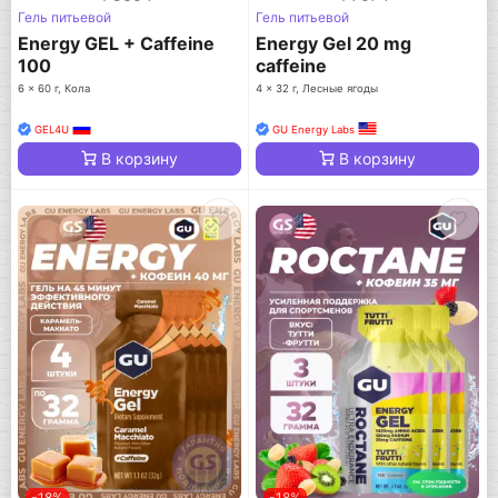
Гель питьевой
Гель питьевой
Energy GEL + Caffeine
Energy Gel 20 mg
100
caffeine
6 x 60 г, Кола
4 x 32 г, Лесные ягоды
GEL4U
GU Energy Labs
В корзину
В корзину
-18%
-18%