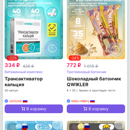
-22%
-24%
334
772
q
q
428
1 015
q
q
Витаминный комплекс
Протеиновый батончик
Трансактиватор
Шоколадный батончик
кальция
QWIKLER
40 капсул
8 x 35 г, Арахис и хрустящее тесто
LEKOLIKE
SNAQ FABRIQ
В корзину
В корзину