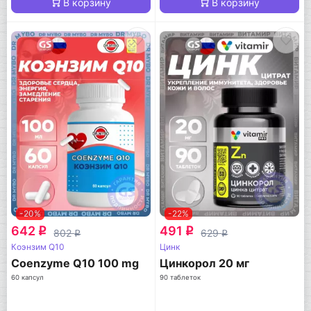
В корзину
В корзину
-20%
-22%
642
491
q
q
802
629
q
q
Коэнзим Q10
Цинк
Coenzyme Q10 100 mg
Цинкорол 20 мг
60 капсул
90 таблеток