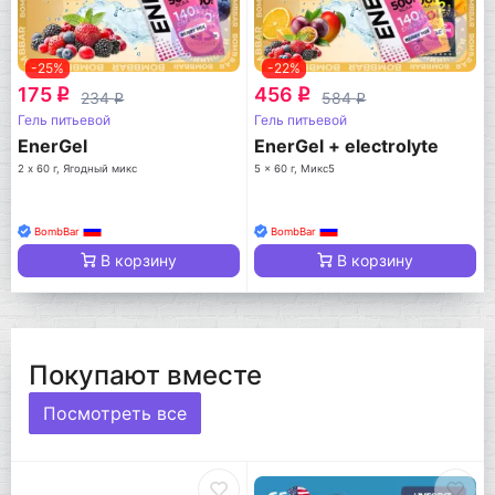
-25%
-22%
175
456
q
q
234
584
q
q
Гель питьевой
Гель питьевой
EnerGel
EnerGel + electrolyte
2 х 60 г, Ягодный микс
5 x 60 г, Микс5
BombBar
BombBar
В корзину
В корзину
Покупают вместе
Посмотреть все