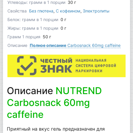
Углеводы: грамм в 1 порции
30 г
Свойства
Без глютена
,
С кофеином
,
Электролиты
Белок: грамм в 1 порции
0 г
Жиры: грамм в 1 порции
0 г
Грамм 1 порция
50 г
Описание
Полное описание
Carbosnack 60mg caffeine
Описание
NUTREND
Carbosnack 60mg
caffeine
Приятный на вкус гель предназначен для