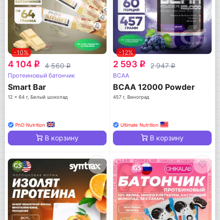
-10%
-12%
4 104
2 593
q
q
4 560
2 947
q
q
Протеиновый батончик
BCAA
Smart Bar
BCAA 12000 Powder
12 x 64 г, Белый шоколад
457 г, Виноград
PhD Nutrition
Ultimate Nutrition
В корзину
В корзину