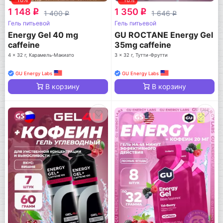
1 148
1 350
q
q
1 400
1 646
q
q
Гель питьевой
Гель питьевой
Energy Gel 40 mg
GU ROCTANE Energy Gel
caffeine
35mg caffeine
4 x 32 г, Карамель-Макиато
3 x 32 г, Тутти-Фрутти
GU Energy Labs
GU Energy Labs
В корзину
В корзину